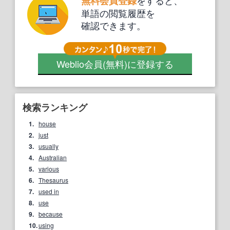
をすると、
無料会員登録
単語の閲覧履歴を
確認できます。
Weblio会員
(無料)
に登録する
検索ランキング
1.
house
2.
just
3.
usually
4.
Australian
5.
various
6.
Thesaurus
7.
used in
8.
use
9.
because
10.
using