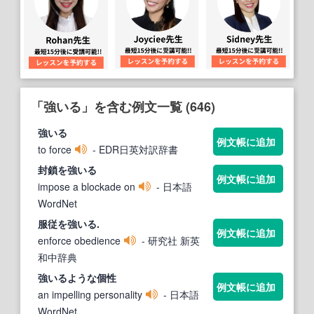
「強いる」を含む例文一覧 (646)
強いる
例文帳に追加
to force
- EDR日英対訳辞書
封鎖を
強いる
例文帳に追加
impose a blockade on
- 日本語
WordNet
服従を
強いる
.
例文帳に追加
enforce obedience
- 研究社 新英
和中辞典
強いる
ような個性
例文帳に追加
an impelling personality
- 日本語
WordNet