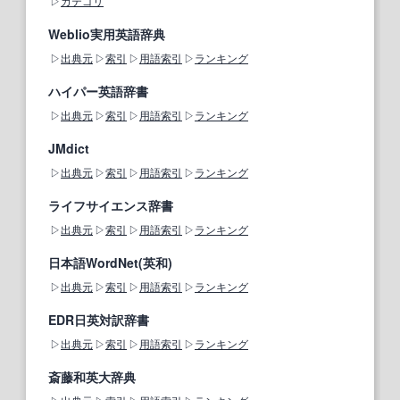
カテゴリ
Weblio実用英語辞典
出典元
索引
用語索引
ランキング
ハイパー英語辞書
出典元
索引
用語索引
ランキング
JMdict
出典元
索引
用語索引
ランキング
ライフサイエンス辞書
出典元
索引
用語索引
ランキング
日本語WordNet(英和)
出典元
索引
用語索引
ランキング
EDR日英対訳辞書
出典元
索引
用語索引
ランキング
斎藤和英大辞典