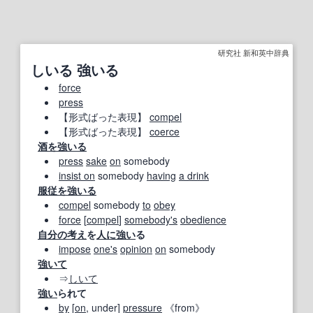
研究社 新和英中辞典
しいる 強いる
force
press
【形式ばった表現】
compel
【形式ばった表現】
coerce
酒
を強いる
press
sake
on
somebody
insist on
somebody
having
a drink
服従
を強いる
compel
somebody
to
obey
force
[
compel
]
somebody's
obedience
自分の考え
を
人
に強い
る
impose
one's
opinion
on
somebody
強いて
⇒
しいて
強い
られて
by
[
on
, under]
pressure
《from》