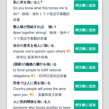
私に何を
強いる
と?
例文帳に追加
Do you know what this forces me to
do?
- 映画・海外ドラマ英語字幕翻訳
辞書
類人猿が団結すれば、 強い!
例文帳に追加
Apes together strong!
- 映画・海外ド
ラマ英語字幕翻訳辞書
自分の意見を他人に
強いる
.
例文帳に追加
impose one's opinion upon others
- 研究社 新英和中辞典
(国家が)義務の履行を
強いる
例文帳に追加
to force people to fulfill national
obligations
- EDR日英対訳辞書
田舎では人に酒を
強いる
例文帳に追加
Country-people will press the wine
upon you.
- 斎藤和英大辞典
人に性的関係を
強いる
人
例文帳に追加
someone who forces another to have