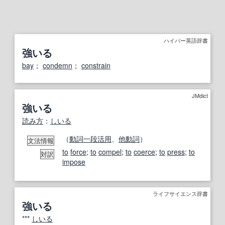
ハイパー英語辞書
強いる
bay
；
condemn
；
constrain
JMdict
強いる
読み方
：
しいる
（
動詞
一段活用
、
他動詞
）
文法情報
to
force
;
to
compel
;
to
coerce
;
to
press
;
to
対訳
impose
ライフサイエンス辞書
強いる
***
しいる