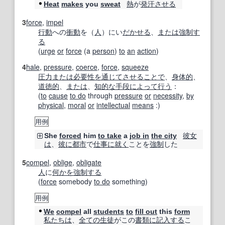
熱
が
発汗
させる
Heat
makes
you
sweat
3
force
,
impel
行動
への
衝動
を（
人
）にい
だかせる
、
または
強制す
る
(
urge
or
force
(a
person
)
to
an
action
)
4
hale
,
pressure
,
coerce
,
force
,
squeeze
圧力
または
必要性
を通じて
させる
ことで
、
身体的
、
道徳的
、
または
、
知的な
手段
によって
行う
：
(
to
cause
to do
through
pressure
or
necessity
,
by
physical
,
moral
or
intellectual
means
:)
用例
彼女
She
forced
him
to take
a
job in
the city
は
、
彼に
都市
で
仕事に就く
ことを
強制
した
5
compel
,
oblige
,
obligate
人
に
何かを
強制する
(
force
somebody
to do
something)
用例
We
compel
all
students
to
fill out
this
form
私たちは
、
全ての
生徒
がこの
書類
に記入する
こ