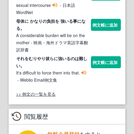
sexual intercourse
- 日本語
WordNet
母体に かなりの負担を
強いる
事にな
例文帳に追加
る。
A considerable burden will be on the
mother
- 映画・海外ドラマ英語字幕翻
訳辞書
それをむりやり彼らに
強いる
のは難し
例文帳に追加
い。
It's difficult to force them into that.
- Weblio Email例文集
>> 例文の一覧を見る
閲覧履歴