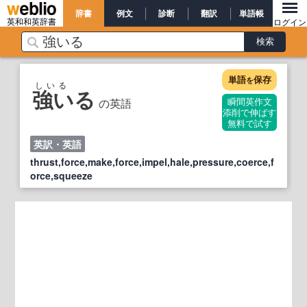
辞書
例文
診断
翻訳
単語帳
英和和英辞書
ログイン
単語
保存
を
しいる
強いる
の英語
瞬間英作文
添削で伸ばす
無料で試す
英訳・英語
thrust,force,make,force,impel,hale,pressure,coerce,f
orce,squeeze