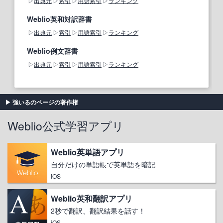
出典元
索引
用語索引
ランキング
Weblio英和対訳辞書
出典元
索引
用語索引
ランキング
Weblio例文辞書
出典元
索引
用語索引
ランキング
強いるのページの著作権
Weblio公式学習アプリ
Weblio英単語アプリ
自分だけの単語帳で英単語を暗記
iOS
Weblio英和翻訳アプリ
2秒で翻訳、翻訳結果を話す！
iOS