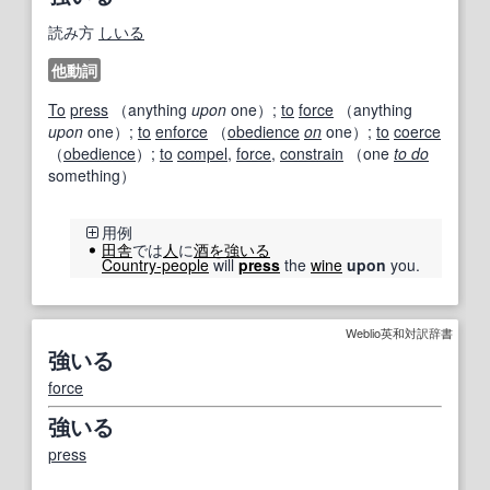
読み方
しいる
他動詞
To
press
（anything
upon
one）;
to
force
（anything
upon
one）;
to
enforce
（
obedience
on
one）;
to
coerce
（
obedience
）;
to
compel
,
force
,
constrain
（one
to do
something）
用例
田舎
では
人
に
酒
を強いる
Country-people
will
press
the
wine
upon
you.
Weblio英和対訳辞書
強いる
force
強いる
press