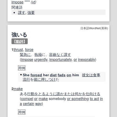
impose
****
(
vt
)
関連語
課す
,
強要
日本語WordNet(英和)
強いる
【
動詞
】
1
thrust
,
force
緊急に
、
執拗
に、
容赦なく
課す
(
impose
urgently
,
importunately
,
or
inexorably
)
用例
彼女は
食事
She
forced
her
diet
fads
on
him
流行
を
彼に
押しつけ
た
2
make
ある
行動をとる
ように
誰か
または
何かを
仕向ける
(
compel
or
make
somebody
or something
to act
in
a
certain
way
)
用例