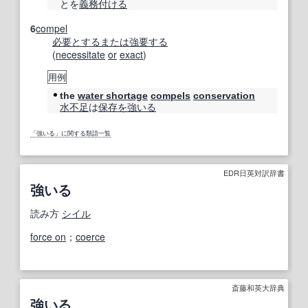
とを
義務付ける
6
compel
必要とする
または
強要する
(
necessitate
or
exact
)
用例
the
water shortage
compels
conservation
水不足
は
保存
を強いる
「強いる」に関する類語一覧
EDR日英対訳辞書
強いる
読み方
シイル
force on
；
coerce
斎藤和英大辞典
強いる