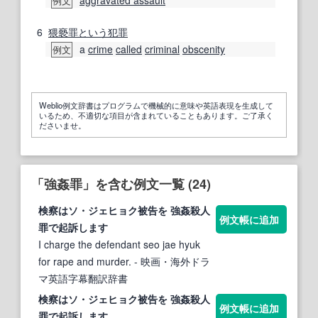
aggravated assault
例文
6
猥褻罪
という
犯罪
a
crime
called
criminal
obscenity
例文
Weblio例文辞書はプログラムで機械的に意味や英語表現を生成して
いるため、不適切な項目が含まれていることもあります。ご了承く
ださいませ。
「強姦罪」を含む例文一覧 (24)
検察はソ・ジェヒョク被告を
強姦
殺人
例文帳に追加
罪
で起訴します
I charge the defendant seo jae hyuk
for rape and murder.
- 映画・海外ドラ
マ英語字幕翻訳辞書
検察はソ・ジェヒョク被告を
強姦
殺人
例文帳に追加
罪
で起訴します