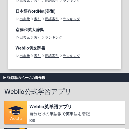
出典元
索引
用語索引
ランキング
日本語WordNet(英和)
出典元
索引
用語索引
ランキング
斎藤和英大辞典
出典元
索引
ランキング
Weblio例文辞書
出典元
索引
用語索引
ランキング
強姦罪のページの著作権
Weblio公式学習アプリ
Weblio英単語アプリ
自分だけの単語帳で英単語を暗記
iOS