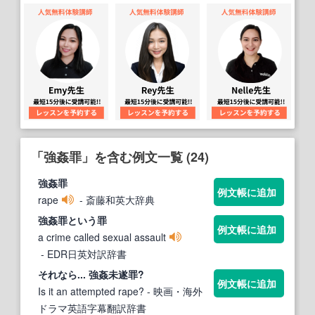
「強姦罪」を含む例文一覧 (24)
強姦罪
例文帳に追加
rape
- 斎藤和英大辞典
強姦罪
という
罪
例文帳に追加
a crime called sexual assault
- EDR日英対訳辞書
それなら...
強姦
未遂
罪
?
例文帳に追加
Is it an attempted rape?
- 映画・海外
ドラマ英語字幕翻訳辞書