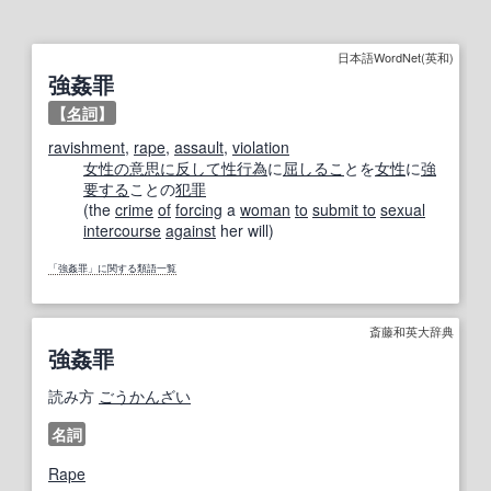
日本語WordNet(英和)
強姦罪
【
名詞
】
ravishment
,
rape
,
assault
,
violation
女性の
意思に反して
性行為
に
屈
しるこ
とを
女性
に
強
要する
ことの
犯罪
(the
crime
of
forcing
a
woman
to
submit to
sexual
intercourse
against
her will)
「強姦罪」に関する類語一覧
斎藤和英大辞典
強姦罪
読み方
ごうかんざい
名詞
Rape