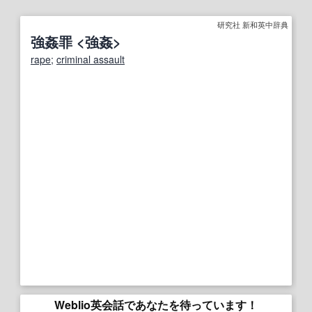
研究社 新和英中辞典
強姦罪 <強姦>
rape
;
criminal assault
Weblio英会話であなたを待っています！