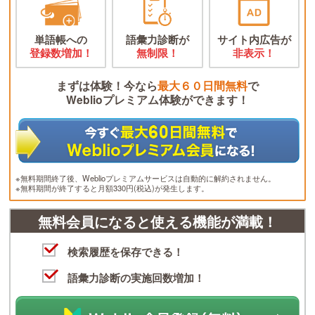
単語帳への
語彙力診断が
サイト内広告が
登録数増加！
無制限！
非表示！
まずは体験！今なら
最大６０日間無料
で
Weblioプレミアム体験ができます！
※無料期間終了後、Weblioプレミアムサービスは自動的に解約されません。
※無料期間が終了すると月額330円(税込)が発生します。
無料会員になると使える機能が満載！
検索履歴を保存できる！
語彙力診断の実施回数増加！