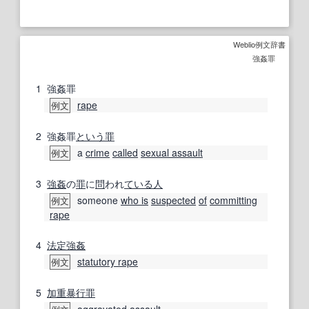
Weblio例文辞書
強姦罪
1
強姦罪
rape
例文
2
強姦罪
という
罪
a
crime
called
sexual assault
例文
3
強姦
の
罪
に
問
われ
ている
人
someone
who is
suspected
of
committing
例文
rape
4
法定強姦
statutory rape
例文
5
加重
暴行罪