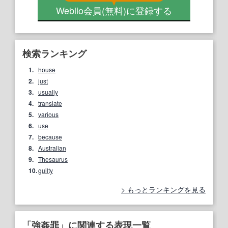
Weblio会員
(無料)
に登録する
検索ランキング
1.
house
2.
just
3.
usually
4.
translate
5.
various
6.
use
7.
because
8.
Australian
9.
Thesaurus
10.
guilty
もっとランキングを見る
「強姦罪」に関連する表現一覧