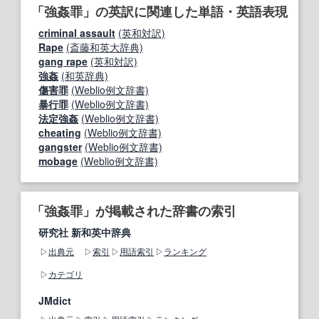
「強姦罪」の英訳に関連した単語・英語表現
criminal assault
(英和対訳)
Rape
(斎藤和英大辞典)
gang rape
(英和対訳)
強姦
(和英辞典)
傷害罪
(Weblio例文辞書)
暴行罪
(Weblio例文辞書)
法定強姦
(Weblio例文辞書)
cheating
(Weblio例文辞書)
gangster
(Weblio例文辞書)
mobage
(Weblio例文辞書)
「強姦罪」が掲載された辞書の索引
研究社 新和英中辞典
出典元
索引
用語索引
ランキング
カテゴリ
JMdict