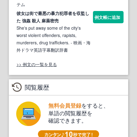
テム
彼女は街で最悪の暴力犯
罪
者を収監し
例文帳に追加
た
強姦
殺人 麻薬密売
She's put away some of the city's
worst violent offenders, rapists,
murderers, drug traffickers.
- 映画・海
外ドラマ英語字幕翻訳辞書
>> 例文の一覧を見る
閲覧履歴
をすると、
無料会員登録
単語の閲覧履歴を
確認できます。