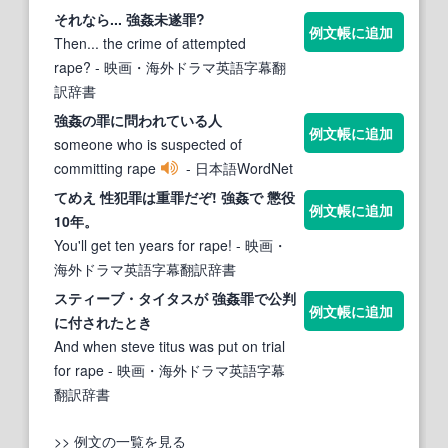
それなら...
強姦
未遂
罪
?
例文帳に追加
Then... the crime of attempted
rape?
- 映画・海外ドラマ英語字幕翻
訳辞書
強姦
の
罪
に問われている人
例文帳に追加
someone who is suspected of
committing rape
- 日本語WordNet
てめえ 性犯
罪
は重
罪
だぞ!
強姦
で 懲役
例文帳に追加
10年。
You'll get ten years for rape!
- 映画・
海外ドラマ英語字幕翻訳辞書
スティーブ・タイタスが
強姦罪
で公判
例文帳に追加
に付されたとき
And when steve titus was put on trial
for rape
- 映画・海外ドラマ英語字幕
翻訳辞書
>> 例文の一覧を見る