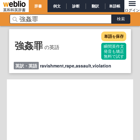
辞書
例文
診断
翻訳
単語帳
英和和英辞書
ログイン
単語
保存
を
強姦罪
の英語
瞬間英作文
発音も矯正
無料で試す
英訳・英語
ravishment,rape,assault,violation