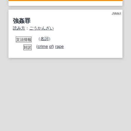
JMdict
強姦罪
読み方
：
ごうかんざい
（
名詞
）
文法情報
(
crime
of
)
rape
対訳