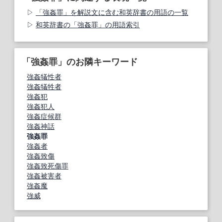
「強姦罪」を解説文に含む和英辞書の用語の一覧
和英辞書の「強姦罪」の用語索引
「強姦罪」のお隣キーワード
強姦犠性者
強姦犠牲者
強姦犯
強姦犯人
強姦症候群
強姦神話
強姦罪
強姦者
強姦致傷
強姦致死傷罪
強姦被害者
強姦魔
強威