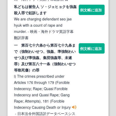
私どもは被告人 ソ・ジェヒョクを
強姦
例文帳に追加
殺人
罪
で起訴します
We are charging defendant seo jae
hyuk with a count of rape and
murder.
- 映画・海外ドラマ英語字幕
翻訳辞書
一 第百七十六条から第百七十九条ま
例文帳に追加
で（強制わいせつ、
強姦
、準強制わい
せつ及び準
強姦
、集団
強姦
等、未遂
罪
）及び第百八十一条（強制わいせつ
等致死傷）の
罪
i) The crimes prescribed under
Articles 176 through 179 (Forcible
Indecency; Rape; Quasi Forcible
Indecency and Quasi Rape; Gang
Rape; Attempts), 181 (Forcible
Indecency Causing Death or Injury
- 日本法令外国語訳データベースシス