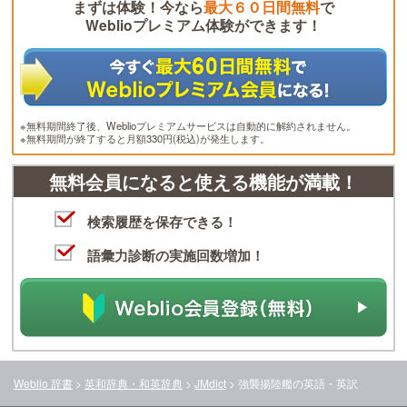
まずは体験！今なら
最大６０日間無料
で
Weblioプレミアム体験ができます！
※無料期間終了後、Weblioプレミアムサービスは自動的に解約されません。
※無料期間が終了すると月額330円(税込)が発生します。
無料会員になると使える機能が満載！
検索履歴を保存できる！
語彙力診断の実施回数増加！
Weblio 辞書
>
英和辞典・和英辞典
>
JMdict
>
強襲揚陸艦
の英語・英訳