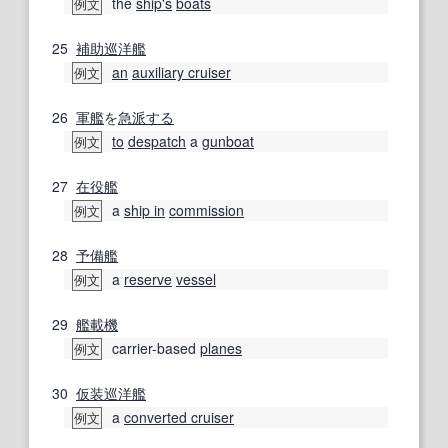
the
ship
's
boats
例文
25
補助
巡洋艦
an
auxiliary cruiser
例文
26
軍艦
を
急派する
to
despatch
a
gunboat
例文
27
在役
艦
a
ship in
commission
例文
28
予備
艦
a
reserve
vessel
例文
29
艦載機
carrier-based
planes
例文
30
仮装巡洋艦
a
converted cruiser
例文