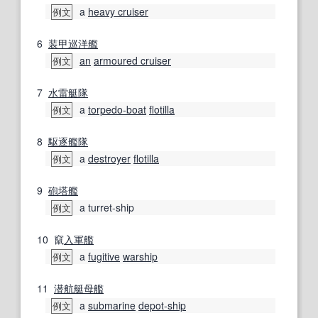
a
heavy cruiser
例文
6
装甲巡洋艦
an
armoured cruiser
例文
7
水雷艇
隊
a
torpedo-boat
flotilla
例文
8
駆逐艦
隊
a
destroyer
flotilla
例文
9
砲塔
艦
a turret-ship
例文
10
竄
入
軍艦
a
fugitive
warship
例文
11
潜航艇
母艦
a
submarine
depot-ship
例文