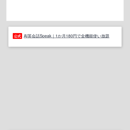
AI英会話Speak｜1か月180円で全機能使い放題
公式