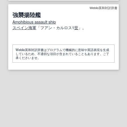
Weblio英和対訳辞書
強襲揚陸艦
Amphibious assault ship
スペイン
海軍
「フアン・カルロス1
世
」。
Weblio英和対訳辞書はプログラムで機械的に意味や英語表現を生成
しているため、不適切な項目が含まれていることもあります。ご了
承くださいませ。