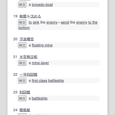
a
torpedo-boat
例文
19
敵艦
を
沈める
to
sink
the
enemy
―
send
the
enemy
to the
例文
bottom
20
浮遊機雷
a
floating mine
例文
21
水雷
敷設船
a
mine-layer
例文
22
一等
戦闘艦
a
first-class
battleship
例文
23
戦闘艦
a
battleship
例文
24
艦載
艇