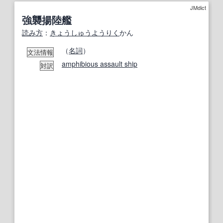
JMdict
強襲揚陸艦
読み方
：
きょうしゅう
ようりく
かん
（
名詞
）
文法情報
amphibious assault ship
対訳