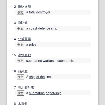
12
総
駆逐艦
a
total
destroyer
例文
13
海防艦
a
coast-defence
ship
例文
14
分捕
軍艦
a
prize
例文
15
潜水艦
戦
submarine
warfare
―submarinism
例文
16
戦列艦
A
ship
of the
line.
例文
17
潜水艦
母艦
a
submarine
depot-ship
例文
18
水雷艇