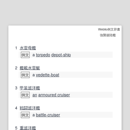
Weblio例文辞書
強襲揚陸艦
1
水雷母艦
a
torpedo
depot-ship
例文
2
艦載
水雷艇
a
vedette-boat
例文
3
甲装巡洋艦
an
armoured cruiser
例文
4
戦闘
巡洋艦
a
battle-cruiser
例文
5
重巡洋艦