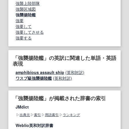
強襲上陸部隊
強襲区域図
強襲揚陸艦
強要
強要して
強要してさせる
強要する
「強襲揚陸艦」の英訳に関連した単語・英語
表現
amphibious assault ship
(英和対訳)
ワスプ級強襲揚陸艦
(英和対訳)
「強襲揚陸艦」が掲載された辞書の索引
JMdict
出典元
索引
用語索引
ランキング
Weblio英和対訳辞書