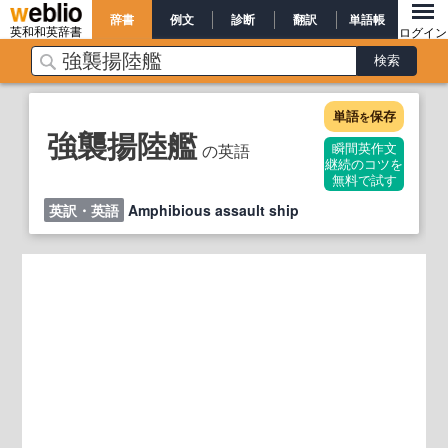
辞書
例文
診断
翻訳
単語帳
英和和英辞書
ログイン
単語
保存
を
強襲揚陸艦
の英語
瞬間英作文
継続のコツを
無料で試す
英訳・英語
Amphibious assault ship