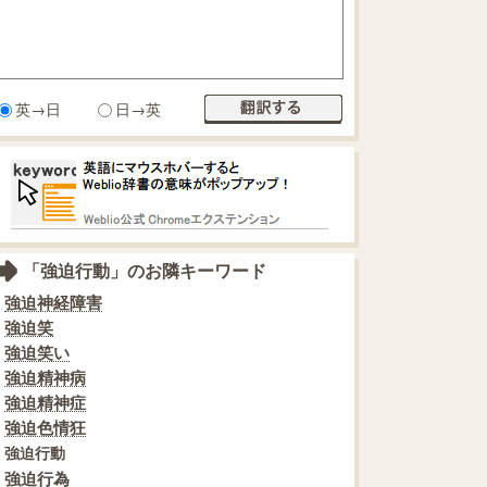
英→日
日→英
「強迫行動」のお隣キーワード
強迫神経障害
強迫笑
強迫笑い
強迫精神病
強迫精神症
強迫色情狂
強迫行動
強迫行為