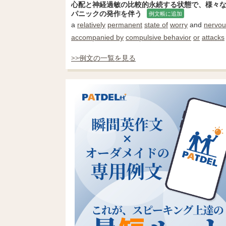
心配と神経過敏の比較的永続する状態で、様々
パニックの発作を伴う
例文帳に追加
a
relatively
permanent
state of
worry
and
nervo
accompanied by
compulsive behavior
or
attacks
>>例文の一覧を見る