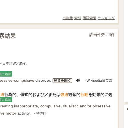
出典元
索引
用語索引
ランキング
索結果
該当件数 :
4
件
- 日本語WordNet
帳に追加
sessive-compulsive
disorder.
発音を聞く
- Wikipedia日英京
強迫
行為的、儀式的および／または
強迫
観念的
行動
を効果的に処
帳に追加
treating
inappropriate
,
compulsive
,
ritualistic
and/or
obsessive
ive
motor
activity.
- 特許庁