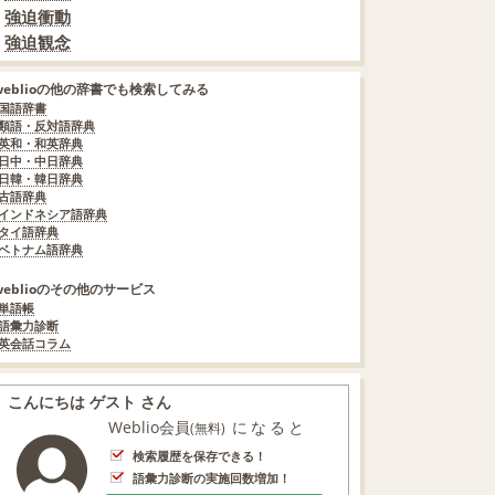
強迫衝動
強迫観念
weblioの他の辞書でも検索してみる
国語辞書
類語・反対語辞典
英和・和英辞典
日中・中日辞典
日韓・韓日辞典
古語辞典
インドネシア語辞典
タイ語辞典
ベトナム語辞典
weblioのその他のサービス
単語帳
語彙力診断
英会話コラム
こんにちは ゲスト さん
Weblio会員
になると
(無料)
検索履歴を保存できる！
語彙力診断の実施回数増加！