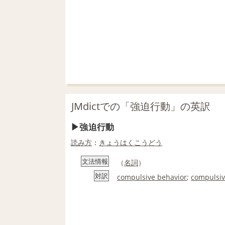
JMdictでの「強迫行動」の英訳
強迫行動
読み方
：
きょうはくこうどう
文法情報
（
名詞
）
対訳
compulsive behavior
;
compulsi