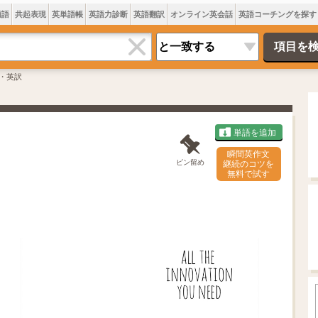
類語
共起表現
英単語帳
英語力診断
英語翻訳
オンライン英会話
英語コーチングを探す
・英訳
単語を追加
瞬間英作文
ピン留め
継続のコツを
無料で試す