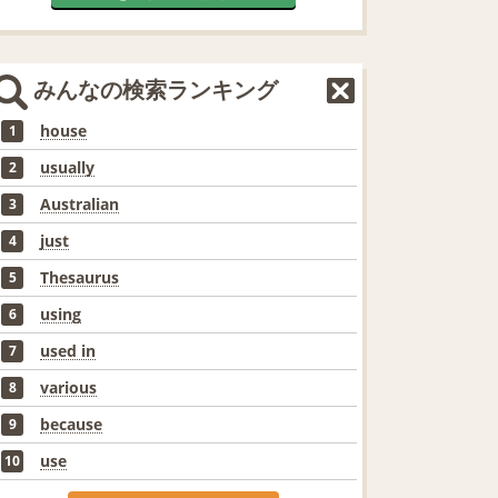
みんなの検索ランキング
house
1
usually
2
Australian
3
just
4
Thesaurus
5
using
6
used in
7
various
8
because
9
use
10