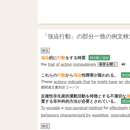
「強迫行動」の部分一致の例文検
例文
強迫
的に
行動
をする特質
例文帳に追加
the
trait
of
acting
compulsively
発音を聞く
これらの
行動
から
強迫
性障害が疑われる。
例文
These
actions
indicate that
he
might have
an
ob
都関連文書対訳コーパス
反復性非生産的運動活動を特徴とする不適切な
置する非外科的方法が必要とされている。
例文
To
provide
a
non-surgical
method
for
effectively
behaviors
characterized by
repetitive
,
unproduct
例文