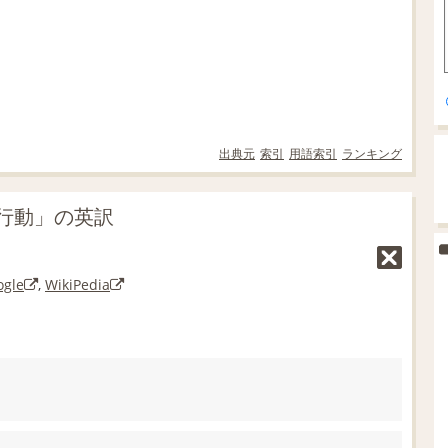
出典元
索引
用語索引
ランキング
行動」の英訳
ogle
,
WikiPedia