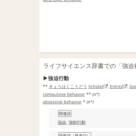
ライフサイエンス辞書での「強迫
強迫行動
**
きょうはくこうどう
Scholar
,
Entrez
,
Go
compulsive behavior
**
(n*)
obsessive behavior
*
(n*)
関連語
強迫
,
強制
行動
同義語（異表記）