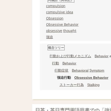
compulsion
compulsive idea
Obsession
Obsessive Behavior
obsessive
thought
強迫
概念ツリー
行動
および
行動
メカニズム
Behavior
行動
Behavior
行動
症状
Behavioral
Symptom
強迫行動
Obsessive Behavior
ストーカー
行為
Stalking
日英・英日専門用語辞書での「強