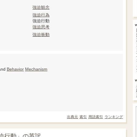
強迫観念
強迫行為
強迫行動
強迫思考
強迫衝動
and
Behavior
Mechanism
出典元
索引
用語索引
ランキング
迫行動」の英訳