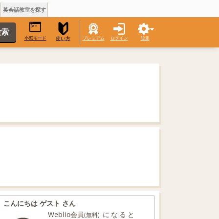
英会話教室を探す
小窓モード
プレミアム
ログイン
設定
使い方
こんにちは ゲスト さん
Weblio会員
になると
(無料)