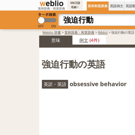
506万語
英和和英辞典
英語例文
英語
収録！
英和辞典・和英辞典
Weblio 辞書
>
英和辞典・和英辞典
>
JMdict
>
強迫行動の英語
意味
例文
(4件)
強迫行動の英語
obsessive behavior
英訳・英語