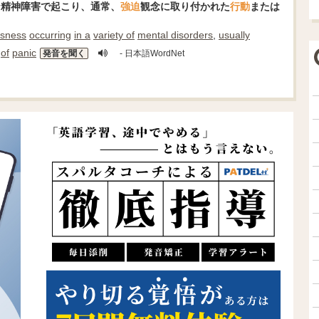
な精神障害で起こり、通常、
強迫
観念に取り付かれた
行動
または
usness
occurring
in a
variety of
mental disorders
,
usually
of
panic
発音を聞く
- 日本語WordNet