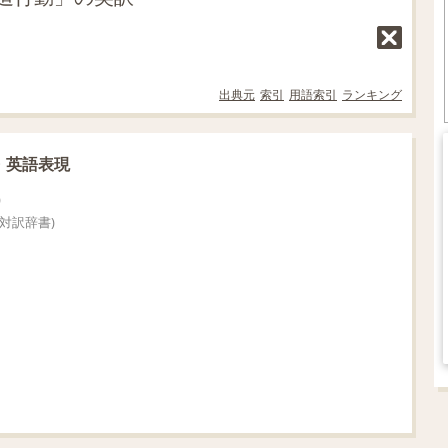
出典元
索引
用語索引
ランキング
・英語表現
)
英対訳辞書)