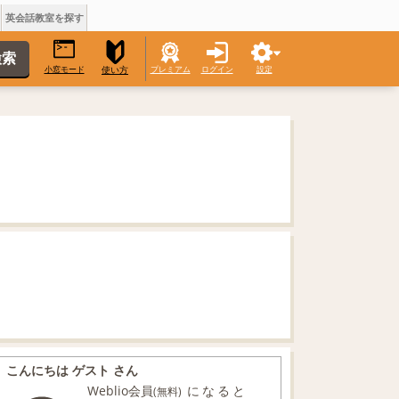
英会話教室を探す
小窓モード
プレミアム
ログイン
設定
使い方
こんにちは ゲスト さん
Weblio会員
になると
(無料)