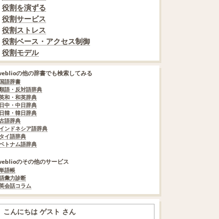
役割を演ずる
役割サービス
役割ストレス
役割ベース・アクセス制御
役割モデル
weblioの他の辞書でも検索してみる
国語辞書
類語・反対語辞典
英和・和英辞典
日中・中日辞典
日韓・韓日辞典
古語辞典
インドネシア語辞典
タイ語辞典
ベトナム語辞典
weblioのその他のサービス
単語帳
語彙力診断
英会話コラム
こんにちは ゲスト さん