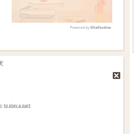
Powered by 
GliaStudios
M
u
t
訳
e
n
;
to play a part