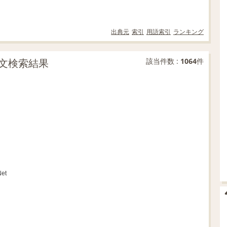
出典元
索引
用語索引
ランキング
文検索結果
該当件数 :
1064
件
et