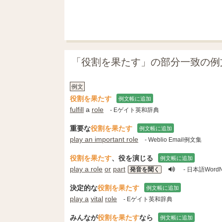
「役割を果たす」の部分一致の例
例文
役割を果たす
例文帳に追加
fulfill
a
role
- Eゲイト英和辞典
重要な
役割を果たす
例文帳に追加
play an important role
- Weblio Email例文集
役割を果たす
、役を演じる
例文帳に追加
play a role
or
part
発音を聞く
- 日本語WordN
決定的な
役割を果たす
例文帳に追加
play a
vital
role
- Eゲイト英和辞典
みんなが
役割を果たす
なら
例文帳に追加