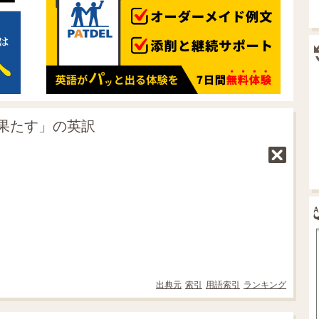
果たす」の英訳
出典元
索引
用語索引
ランキング