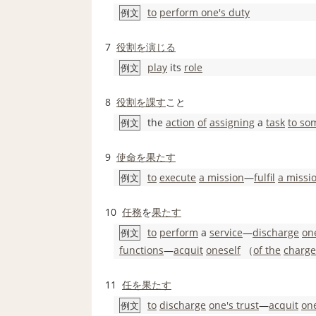
to
perform one's duty
例文
7
役割
を演じる
play
its
role
例文
8
役割
を課す
こと
the
action
of
assigning
a
task
to so
例文
9
使命を果たす
to
execute
a mission
―
fulfil
a missi
例文
10
任務
を
果たす
to
perform
a
service
―
discharge
on
例文
functions
―
acquit
oneself
（
of the
charge
11
任を果たす
to
discharge
one's trust
―
acquit
one
例文