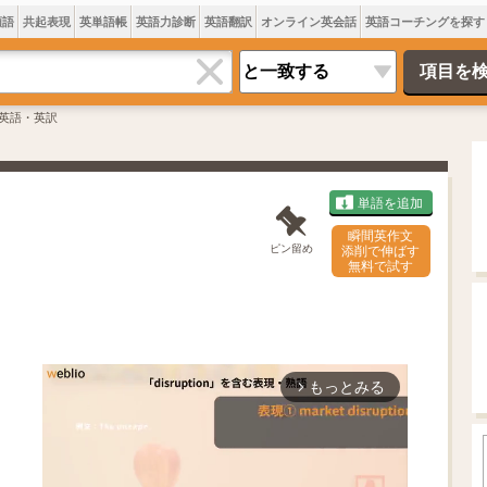
類語
共起表現
英単語帳
英語力診断
英語翻訳
オンライン英会話
英語コーチングを探す
英語・英訳
単語を追加
瞬間英作文
ピン留め
添削で伸ばす
無料で試す
もっとみる
arrow_forward_ios