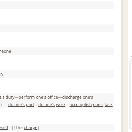
meone
on
e's duty
―
perform
one's office
―
discharge
one's
）―
do one
's
part
―
do one
's
work
―
accomplish
one's
task
self
（f the
charge
）