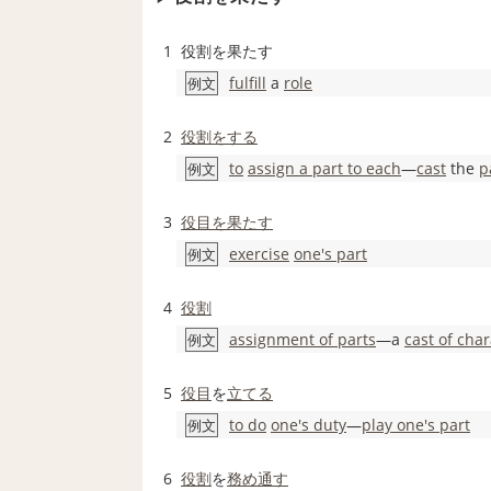
1
役割を果たす
fulfill
a
role
例文
2
役割をする
to
assign a part to each
―
cast
the
p
例文
3
役目を果たす
exercise
one's part
例文
4
役割
assignment of parts
―a
cast of cha
例文
5
役目
を
立てる
to do
one's duty
―
play one's part
例文
6
役割
を
務め
通す