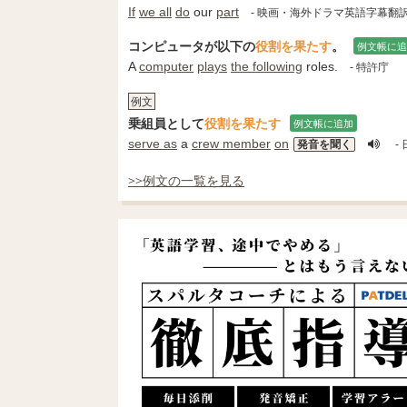
If
we all
do
our
part
- 映画・海外ドラマ英語字幕翻
コンピュータが以下の
役割を果たす
。
例文帳に追
A
computer
plays
the following
roles.
- 特許庁
例文
乗組員として
役割を果たす
例文帳に追加
serve as
a
crew member
on
発音を聞く
- 
>>例文の一覧を見る