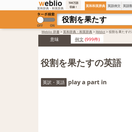
506万語
英和和英辞典
英語例文
英語
収録！
英和辞典・和英辞典
Weblio 辞書
>
英和辞典・和英辞典
>
JMdict
>
役割を果たすの
意味
例文
(999件)
役割を果たすの英語
play a part in
英訳・英語