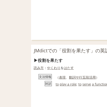
JMdictでの「役割を果たす」の英
役割を果たす
読み方
：
やくわり
を
はたす
文法情報
（
表現
、
動詞
サ行
五段活用
）
対訳
to
play a role
;
to
serve
a functio