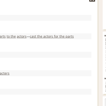
arts
to the
actors
―
cast the actors for the parts
racters