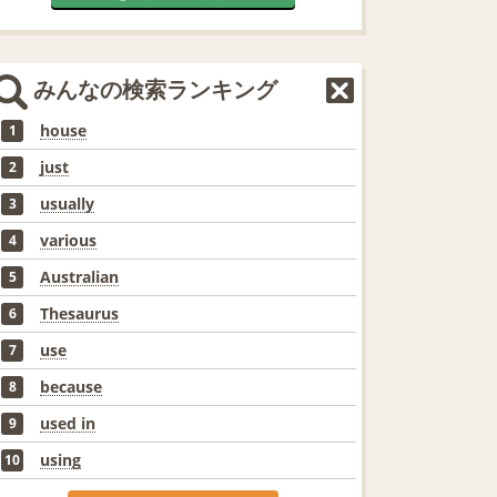
みんなの検索ランキング
house
1
just
2
usually
3
various
4
Australian
5
Thesaurus
6
use
7
because
8
used in
9
using
10