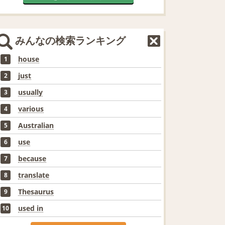
みんなの検索ランキング
house
1
just
2
usually
3
various
4
Australian
5
use
6
because
7
translate
8
Thesaurus
9
used in
10