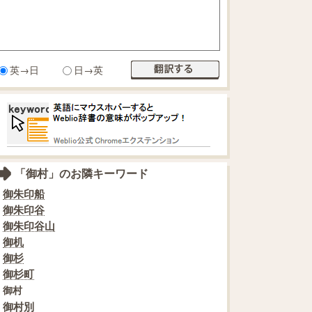
英→日
日→英
「御村」のお隣キーワード
御朱印船
御朱印谷
御朱印谷山
御机
御杉
御杉町
御村
御村別