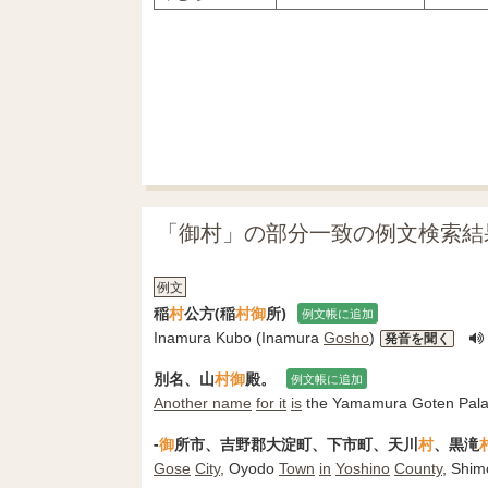
「御村」の部分一致の例文検索結
例文
稲
村
公方(稲
村
御
所)
例文帳に追加
Inamura Kubo (Inamura
Gosho
)
発音を聞く
別名、山
村
御
殿。
例文帳に追加
Another name
for it
is
the Yamamura Goten Pala
-
御
所市、吉野郡大淀町、下市町、天川
村
、黒滝
Gose
City
, Oyodo
Town
in
Yoshino
County
, Shim