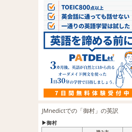
JMnedictでの「御村」の英訳
御村
読み方