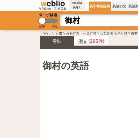
506万語
英和和英辞典
英語例文
英語
収録！
英和辞典・和英辞典
Weblio 辞書
>
英和辞典・和英辞典
>
日英固有名詞辞典
>
御村
意味
例文
(295件)
御村の英語