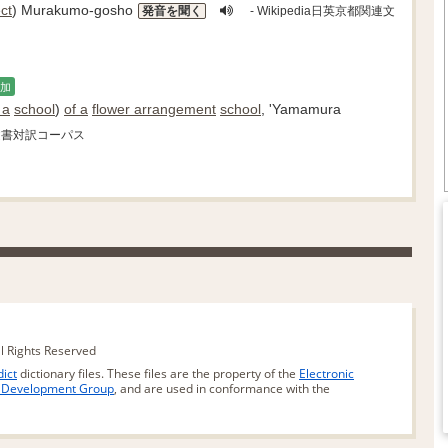
ct
) Murakumo-gosho
発音を聞く
- Wikipedia日英京都関連文
加
 a
school
)
of a
flower arrangement
school
, 'Yamamura
関連文書対訳コーパス
ll Rights Reserved
ict
dictionary files. These files are the property of the
Electronic
d Development Group
, and are used in conformance with the