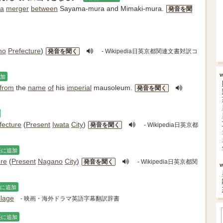
 a
merger
between
Sayama-mura and Mimaki-mura.
発音を聞
no
Prefecture
)
発音を聞く
- Wikipedia日英京都関連文書対訳コ
加
from
the
name
of
his
imperial
mausoleum.
発音を聞く
fecture
(
Present
Iwata
City
)
発音を聞く
- Wikipedia日英京都
帳に追加
ure
(
Present
Nagano
City
)
発音を聞く
- Wikipedia日英京都関
に追加
llage
- 映画・海外ドラマ英語字幕翻訳辞書
帳に追加