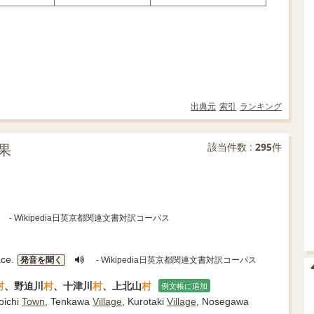
出典元
索引
ランキング
果
該当件数 :
295
件
- Wikipedia日英京都関連文書対訳コーパス
ce.
発音を聞く
- Wikipedia日英京都関連文書対訳コーパス
村
、野迫川
村
、十津川
村
、上北山
村
例文帳に追加
oichi
Town
, Tenkawa
Village
, Kurotaki
Village
, Nosegawa