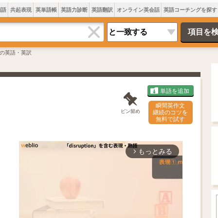
類語
共起表現
英単語帳
英語力診断
英語翻訳
オンライン英会話
英語コーチングを探す
の英語・英訳
単語を追加
瞬間英作文
ピン留め
継続のコツを
無料で試す
もっとみる
arrow_forward_ios