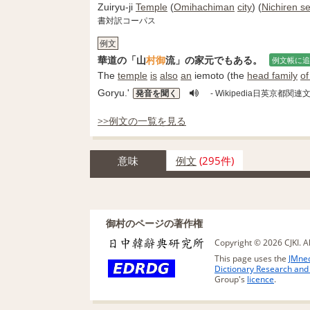
Zuiryu-ji
Temple
(
Omihachiman
city
) (
Nichiren se
書対訳コーパス
例文
華道の「山
村
御
流」の家元でもある。
例文帳に追
The
temple
is
also
an
iemoto (the
head family
of
Goryu.'
発音を聞く
- Wikipedia日英京都
>>例文の一覧を見る
意味
例文
(295件)
御村のページの著作権
Copyright © 2026 CJKI. A
This page uses the
JMned
Dictionary Research an
Group's
licence
.