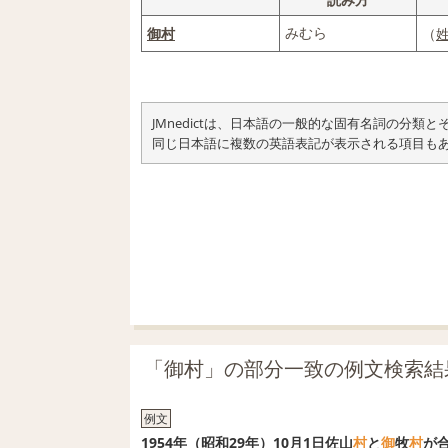
みむら
御
村
（
JMnedictは、日本語の一般的な固有名詞の分
同じ日本語に複数の英語表記が表示される項目も
「御村」の部分一致の例文検索結
例文
1954年（昭和29年）10月1日佐山
村
と
御
牧
村
が