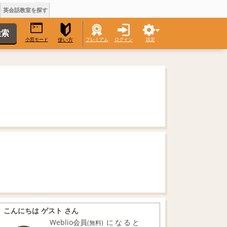
英会話教室を探す
小窓モード
プレミアム
ログイン
設定
使い方
こんにちは ゲスト さん
Weblio会員
になると
(無料)