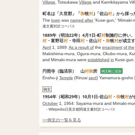
Village
, Totsukawa
Village
and Kamikitayama Vill
町名は「久世郡」「
御
牧
村
｣「佐山
村
」から採っ
The
town
was
named after
'Kuse-gun,' 'Mimaki-
連文書対訳コーパス
1889年（明治22年）4月1日-町
村
制施行に伴い、
村
・富野荘
村
・寺田
村
・佐山
村
・
御
牧
村
が成立
April
1, 1889:
As a result of
the
enactment
of the
Makishima-mura, Ogura-mura, Okubo-mura, Ku
and Mimaki-mura were
established
in
Kuse-gun.
円照寺（臨済宗） 山
村
御
所
例文帳に追加
Ensho-ji
Temple
(Rinzai
sect
) Yamamura-gosho
例文
1954年（昭和29年）10月1日-佐山
村
・
御
牧
村
が
October
1, 1954: Sayama-mura and Mimaki-mu
- Wikipedia日英京都関連文書対訳コーパス
>>例文の一覧を見る