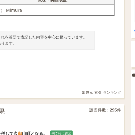
姓
） Mimura
類とそれを英語で表記した内容を中心に扱っています。
あります。
出典元
索引
ランキング
果
該当件数 :
295
件
合併して久
御
山町となる。
例文帳に追加