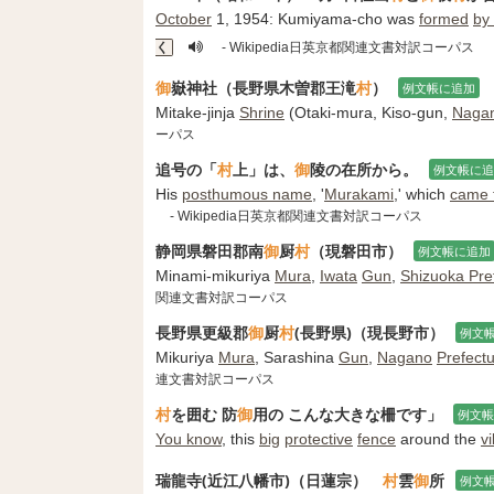
October
1, 1954: Kumiyama-cho was
formed
by
く
- Wikipedia日英京都関連文書対訳コーパス
御
嶽神社（長野県木曽郡王滝
村
）
例文帳に追加
Mitake-jinja
Shrine
(Otaki-mura, Kiso-gun,
Naga
ーパス
追号の「
村
上」は、
御
陵の在所から。
例文帳に追
His
posthumous name
, '
Murakami
,' which
came 
- Wikipedia日英京都関連文書対訳コーパス
静岡県磐田郡南
御
厨
村
（現磐田市）
例文帳に追加
Minami-mikuriya
Mura
,
Iwata
Gun
,
Shizuoka Pre
関連文書対訳コーパス
長野県更級郡
御
厨
村
(長野県)（現長野市）
例文
Mikuriya
Mura
, Sarashina
Gun
,
Nagano
Prefect
連文書対訳コーパス
村
を囲む 防
御
用の こんな大きな柵です」
例文帳
You know
, this
big
protective
fence
around the
vi
瑞龍寺(近江八幡市)（日蓮宗）
村
雲
御
所
例文