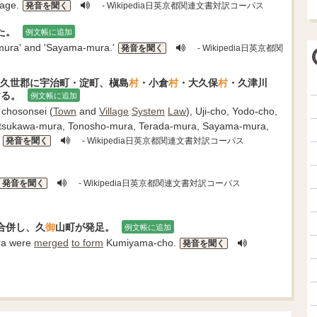
age.
発音を聞く
- Wikipedia日英京都関連文書対訳コーパス
た。
例文帳に追加
mura' and 'Sayama-mura.'
発音を聞く
- Wikipedia日英京都関
久世郡に宇治町・淀町、槇島
村
・小倉
村
・大久保
村
・久津川
する。
例文帳に追加
chosonsei (
Town
and
Village
System
Law
), Uji-cho, Yodo-cho,
tsukawa-mura, Tonosho-mura, Terada-mura, Sayama-mura,
発音を聞く
- Wikipedia日英京都関連文書対訳コーパス
発音を聞く
- Wikipedia日英京都関連文書対訳コーパス
合併し、久
御
山町が発足。
例文帳に追加
ra were
merged
to form
Kumiyama-cho.
発音を聞く