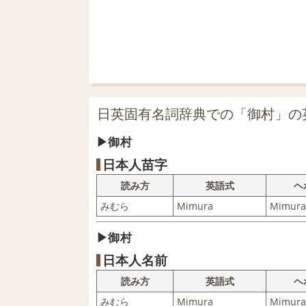
日英固有名詞辞典での「御村」の
御村
日本人苗字
読み方
英語式
ヘ
みむら
Mimura
Mimura
御村
日本人名前
読み方
英語式
ヘ
みむら
Mimura
Mimura