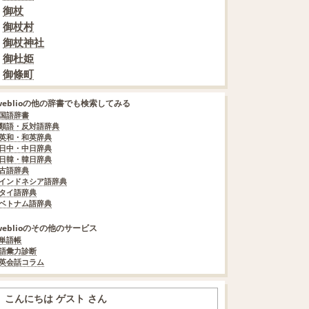
御杖
御杖村
御杖神社
御杜姫
御條町
weblioの他の辞書でも検索してみる
国語辞書
類語・反対語辞典
英和・和英辞典
日中・中日辞典
日韓・韓日辞典
古語辞典
インドネシア語辞典
タイ語辞典
ベトナム語辞典
weblioのその他のサービス
単語帳
語彙力診断
英会話コラム
こんにちは ゲスト さん