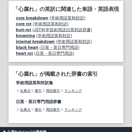
「心腐れ」の英訳に関連した単語・英語表現
core breakdown
(学術用語英和対訳)
core rot
(学術用語英和対訳)
butt‐rot
(JST科学技術用語日英対訳辞書)
browning
(学術用語英和対訳)
internal breakdown
(学術用語英和対訳)
black heart
(日英・英日専門用語)
heart rot
(日英・英日専門用語)
「心腐れ」が掲載された辞書の索引
学術用語英和対訳集
出典元
索引
用語索引
ランキング
日英・英日専門用語辞書
出典元
索引
用語索引
ランキング
心腐れのページの著作権