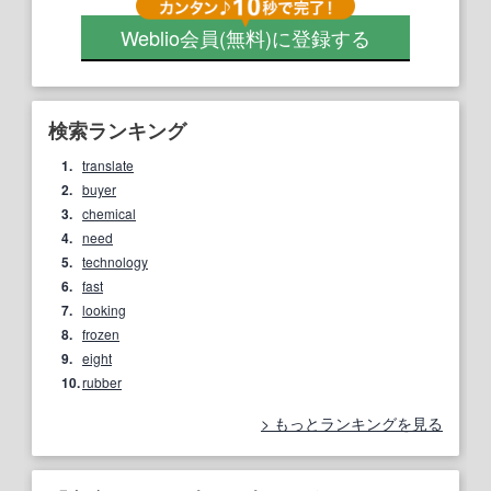
Weblio会員
(無料)
に登録する
検索ランキング
1.
translate
2.
buyer
3.
chemical
4.
need
5.
technology
6.
fast
7.
looking
8.
frozen
9.
eight
10.
rubber
もっとランキングを見る