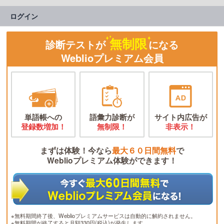
ログイン
無制限
診断テストが
になる
Weblioプレミアム会員
単語帳への
語彙力診断が
サイト内広告が
登録数増加！
無制限！
非表示！
まずは体験！今なら
最大６０日間無料
で
Weblioプレミアム体験ができます！
※無料期間終了後、Weblioプレミアムサービスは自動的に解約されません。
※無料期間が終了すると月額330円(税込)が発生します。