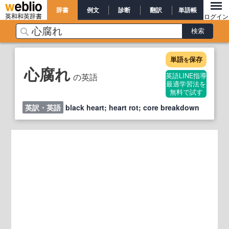
辞書
例文
診断
翻訳
単語帳
英和和英辞書
ログイン
単語
保存
を
心腐れ
の英語
英語LINE指導
最適学習法を
無料で試す
英訳・英語
black heart; heart rot; core breakdown