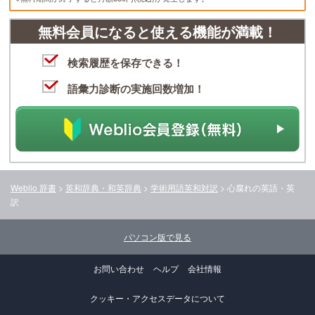
無料会員になると使える機能が満載！
検索履歴を保存できる！
語彙力診断の実施回数増加！
Weblio 辞書
>
英和辞典・和英辞典
>
学術用語英和対訳
>
心腐れ
の英語・英
訳
パソコン版で見る
お問い合わせ
ヘルプ
会社情報
クッキー・アクセスデータについて