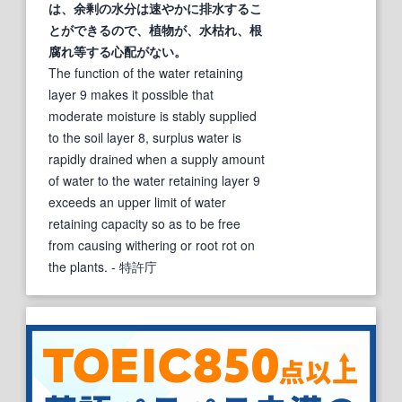
は、余剰の水分は速やかに排水するこ
とができるので、植物が、水枯れ、根
腐れ
等する
心
配がない。
The function of the water retaining
layer 9 makes it possible that
moderate moisture is stably supplied
to the soil layer 8, surplus water is
rapidly drained when a supply amount
of water to the water retaining layer 9
exceeds an upper limit of water
retaining capacity so as to be free
from causing withering or root rot on
the plants.
- 特許庁