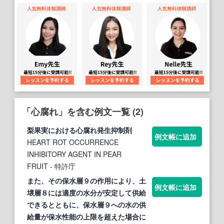
「心腐れ」を含む例文一覧 (2)
梨果実における
心腐れ
発生抑制剤
例文帳に追加
HEART ROT OCCURRENCE
INHIBITORY AGENT IN PEAR
FRUIT
- 特許庁
また、その保水層９の作用により、土
例文帳に追加
壌層８には適度の水分が安定して供給
できるとともに、保水層９への水の供
給量が保水性能の上限を超えた場合に