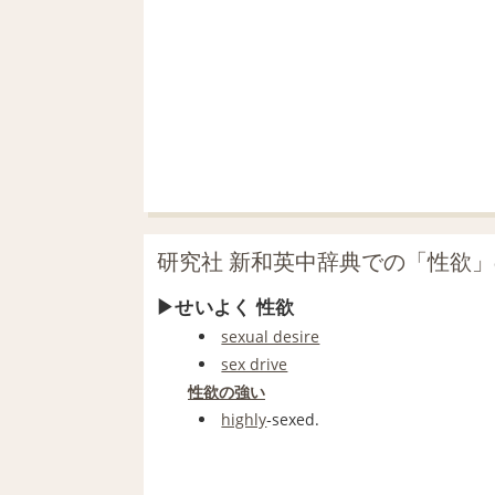
研究社 新和英中辞典での「性欲
せいよく 性欲
sexual desire
sex drive
性欲の強い
highly
‐sexed.