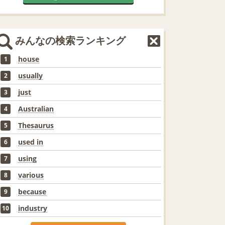
みんなの検索ランキング
house
1
usually
2
just
3
Australian
4
Thesaurus
5
used in
6
using
7
various
8
because
9
industry
10