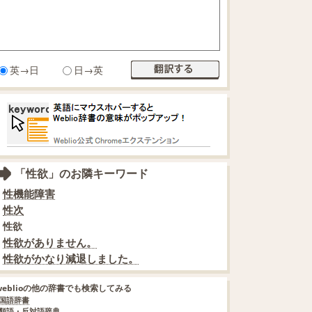
英→日
日→英
「性欲」のお隣キーワード
性機能障害
性次
性欲
性欲がありません。
性欲がかなり減退しました。
weblioの他の辞書でも検索してみる
国語辞書
類語・反対語辞典