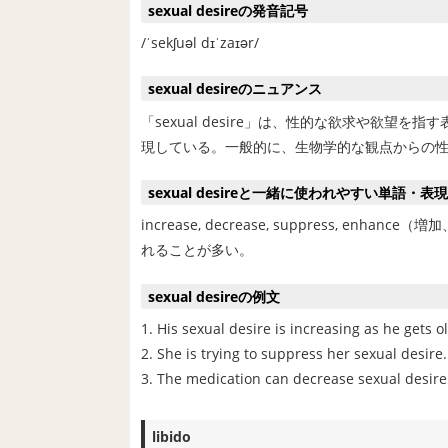
sexual desireの発音記号
/ˈsekʃuəl dɪˈzaɪər/
sexual desireのニュアンス
「sexual desire」は、性的な欲求や欲
現している。一般的に、生物学的な観点からの
sexual desireと一緒に使われやすい単語・表
increase, decrease, suppress,
れることが多い。
sexual desireの例文
1. His sexual desire is increasing 
2. She is trying to suppress her s
3. The medication can decrease se
libido