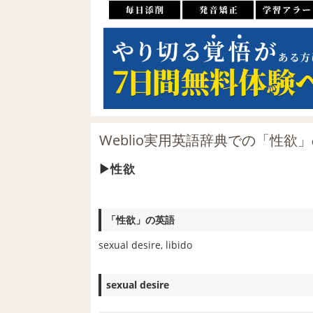
Weblio実用英語辞典での「性欲
性欲
「性欲」の英語
sexual desire, libido
sexual desire