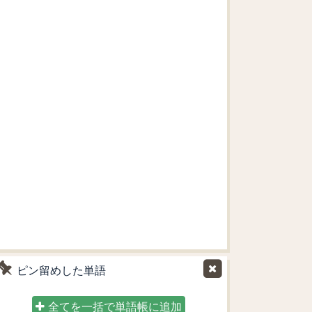
ピン留めした単語
全てを一括で単語帳に追加