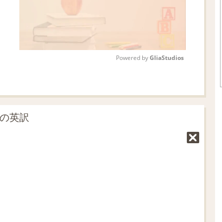
Powered by 
GliaStudios
M
u
t
」の英訳
e