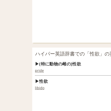
ハイパー英語辞書での「性欲」の
(特に動物の雌の)性欲
pride
性欲
libido