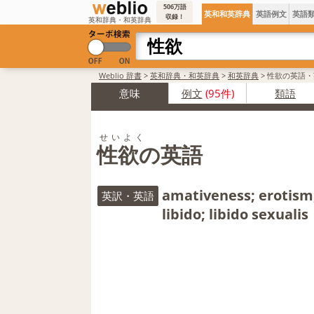
506万語
英和和英辞典
英語例文
英語
収録！
英和辞典・和英辞典
Weblio 辞書
>
英和辞典・和英辞典
>
和英辞典
>
性欲の英語・
意味
例文
(95件)
類語
せいよく
性欲の英語
amativeness; erotism;
英訳・英語
libido; libido sexualis