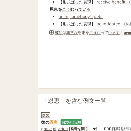
【形式ばった表現】
receive
benefit
《
恩恵を
こうむ
っ
ている
be in
somebody's
debt
【形式ばった表現】
be indebted
《
to
彼に
は
非常な
恩恵
を
こうむ
って
います
.
I
owe
「恩恵」を含む例文一覧
例文
徳の
恩恵
例文帳に追加
grace
of
virtue
発音を聞く
- EDR日英対訳辞