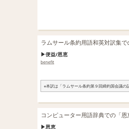
ラムサール条約用語和英対訳集で
便益/恩恵
benefit
※本訳は「ラムサール条約第９回締約国会議の記
コンピューター用語辞典での「恩
恩恵