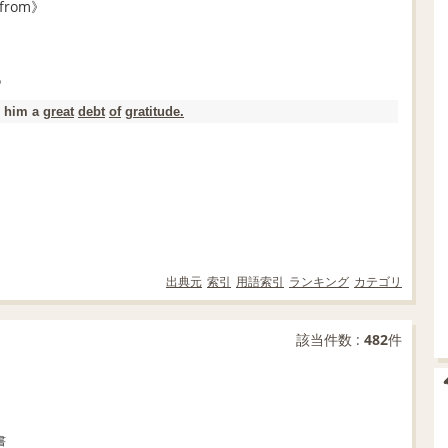
from》
》
him a
great
debt
of
gratitude.
出典元
索引
用語索引
ランキング
カテゴリ
該当件数 :
482
件
書