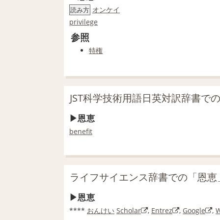
オンケイ
読み方
privilege
参照
特権
JST科学技術用語日英対訳辞書で
恩恵
benefit
ライフサイエンス辞書での「恩恵
恩恵
****
おんけい
Scholar
,
Entrez
,
Google
,
W