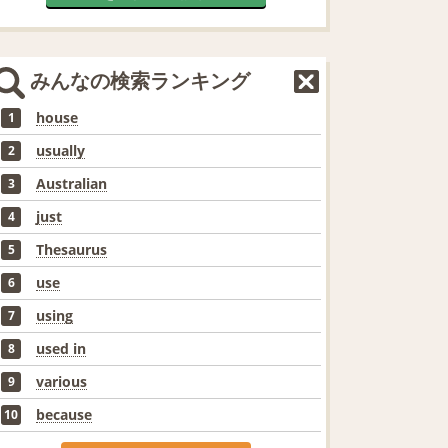
みんなの検索ランキング
house
1
usually
2
Australian
3
just
4
Thesaurus
5
use
6
using
7
used in
8
various
9
because
10