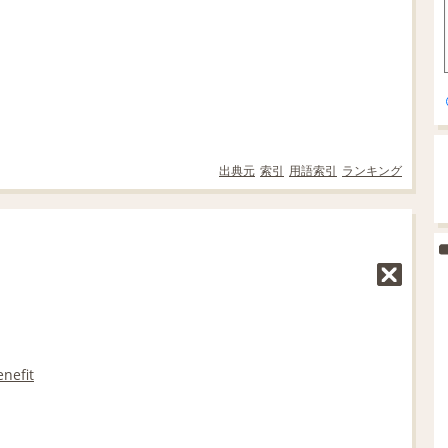
出典元
索引
用語索引
ランキング
enefit