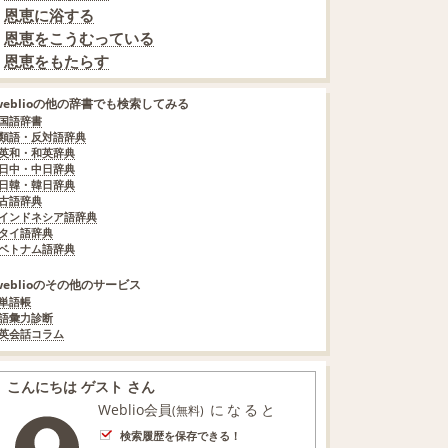
恩恵に浴する
恩恵をこうむっている
恩恵をもたらす
weblioの他の辞書でも検索してみる
国語辞書
類語・反対語辞典
英和・和英辞典
日中・中日辞典
日韓・韓日辞典
古語辞典
インドネシア語辞典
タイ語辞典
ベトナム語辞典
weblioのその他のサービス
単語帳
語彙力診断
英会話コラム
こんにちは ゲスト さん
Weblio会員
になると
(無料)
検索履歴を保存できる！