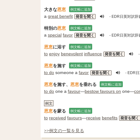
大きな
恩恵
例文帳に追加
a
great benefit
発音を聞く
- EDR日英対訳辞
特別の
恩恵
例文帳に追加
a
special
favor
発音を聞く
- EDR日英対訳辞
恩恵
に浴す
例文帳に追加
to
enjoy
benevolent
influence
発音を聞く
恩恵
を施す
例文帳に追加
to do
someone a
favor
発音を聞く
- EDR
恩恵
を施す、
恩恵
を垂れる
例文帳に追加
to do
one a
favour
―
bestow favours on
one―
co
例文
恩恵
を蒙る
例文帳に追加
to
received
favours
―
receive
benefits
発音を聞く
>>例文の一覧を見る