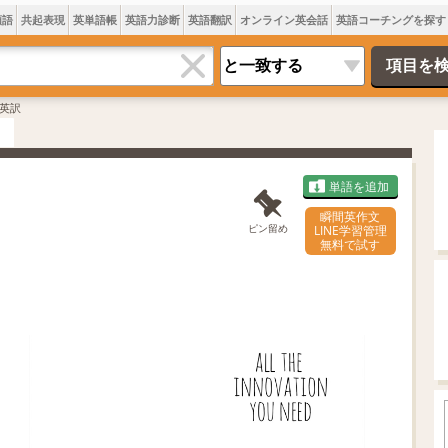
類語
共起表現
英単語帳
英語力診断
英語翻訳
オンライン英会話
英語コーチングを探す
英訳
単語を追加
瞬間英作文
ピン留め
LINE学習管理
無料で試す