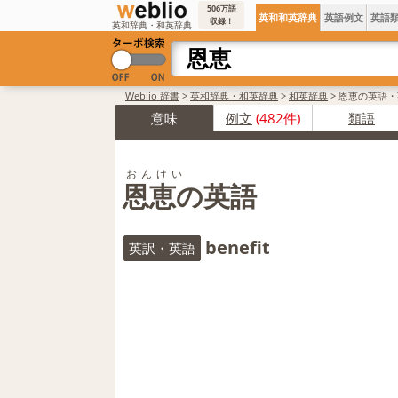
506万語
英和和英辞典
英語例文
英語
収録！
英和辞典・和英辞典
Weblio 辞書
>
英和辞典・和英辞典
>
和英辞典
>
恩恵の英語・
意味
例文
(482件)
類語
おんけい
恩恵の英語
benefit
英訳・英語