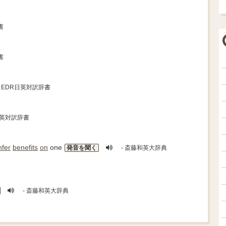
書
書
- EDR日英対訳辞書
日英対訳辞書
nfer
benefits
on
one
発音を聞く
- 斎藤和英大辞典
- 斎藤和英大辞典