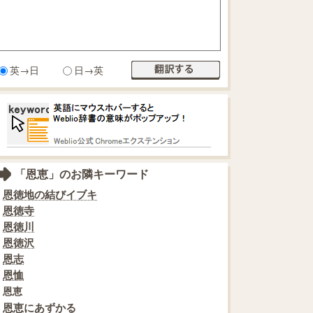
英→日
日→英
「恩恵」のお隣キーワード
恩徳地の結びイブキ
恩徳寺
恩徳川
恩徳沢
恩志
恩恤
恩恵
恩恵にあずかる