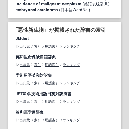
incidence of malignant neoplasm
(英語表現辞典)
embryonal carcinoma
(日本語WordNet)
「悪性新生物」が掲載された辞書の索引
JMdict
出典元
索引
用語索引
ランキング
英和生命保険用語辞典
出典元
索引
用語索引
ランキング
学術用語英和対訳集
出典元
索引
用語索引
ランキング
JST科学技術用語日英対訳辞書
出典元
索引
用語索引
ランキング
英和医学用語集
出典元
索引
用語索引
ランキング