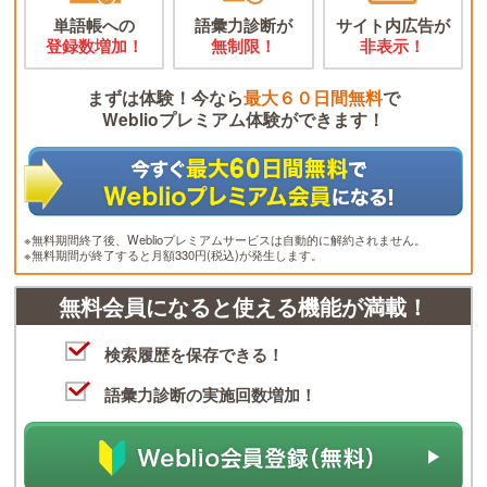
単語帳への
語彙力診断が
サイト内広告が
登録数増加！
無制限！
非表示！
まずは体験！今なら
最大６０日間無料
で
Weblioプレミアム体験ができます！
※無料期間終了後、Weblioプレミアムサービスは自動的に解約されません。
※無料期間が終了すると月額330円(税込)が発生します。
無料会員になると使える機能が満載！
検索履歴を保存できる！
語彙力診断の実施回数増加！