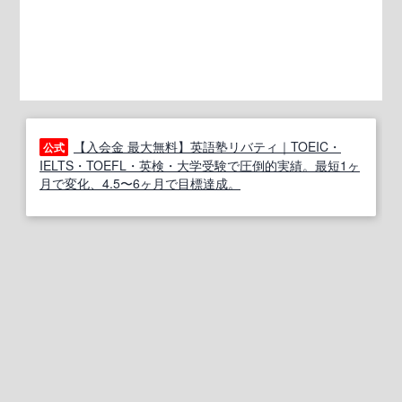
【入会金 最大無料】英語塾リバティ｜TOEIC・
公式
IELTS・TOEFL・英検・大学受験で圧倒的実績。最短1ヶ
月で変化、4.5〜6ヶ月で目標達成。