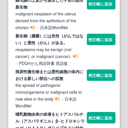
例文帳に追加
新生物
malignant neoplasm of the uterus
derived from the epithelium of the
chorion
- 日本語WordNet
新
生物
（腫瘍）には良性（がんではな
例文帳に追加
い）と
悪性
（がん）がある。
neoplasms may be benign (not
cancer), or malignant (cancer).
- PDQ®がん用語辞書 英語版
病原性微
生物
または
悪性
細胞の体内に
例文帳に追加
おける
新
しい部位への拡散
the spread of pathogenic
microorganisms or malignant cells to
new sites in the body
- 日本語
WordNet
哺乳動物由来の体液をヒトアスパルチ
例文帳に追加
ル（アスパラギニル）β−ヒドロキシラ
ーゼ（ＨＡＡＨ）ポリペプチドに結合