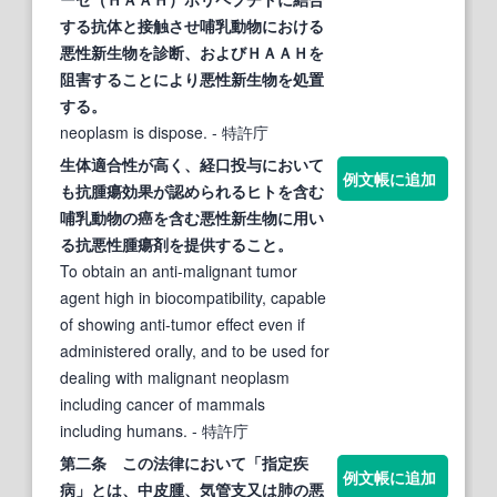
する抗体と接触させ哺乳動物における
悪性新生物
を診断、およびＨＡＡＨを
阻害することにより
悪性新生物
を処置
する。
neoplasm is dispose.
- 特許庁
生体適合性が高く、経口投与において
例文帳に追加
も抗腫瘍効果が認められるヒトを含む
哺乳動物の癌を含む
悪性新生物
に用い
る抗
悪性
腫瘍剤を提供すること。
To obtain an anti-malignant tumor
agent high in biocompatibility, capable
of showing anti-tumor effect even if
administered orally, and to be used for
dealing with malignant neoplasm
including cancer of mammals
including humans.
- 特許庁
第二条 この法律において「指定疾
例文帳に追加
病」とは、中皮腫、気管支又は肺の
悪