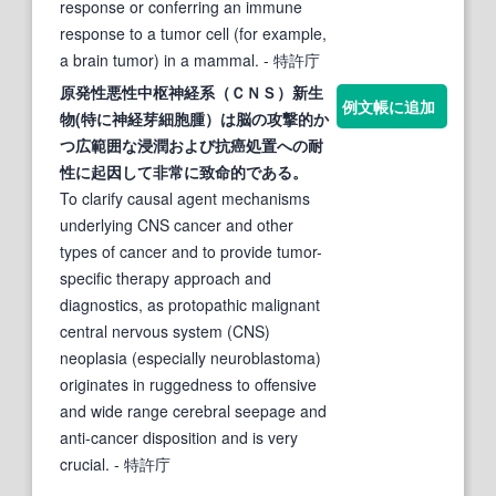
response or conferring an immune
response to a tumor cell (for example,
a brain tumor) in a mammal.
- 特許庁
原発性
悪性
中枢神経系（ＣＮＳ）
新
生
例文帳に追加
物
(特に神経芽細胞腫）は脳の攻撃的か
つ広範囲な浸潤および抗癌処置への耐
性に起因して非常に致命的である。
To clarify causal agent mechanisms
underlying CNS cancer and other
types of cancer and to provide tumor-
specific therapy approach and
diagnostics, as protopathic malignant
central nervous system (CNS)
neoplasia (especially neuroblastoma)
originates in ruggedness to offensive
and wide range cerebral seepage and
anti-cancer disposition and is very
crucial.
- 特許庁