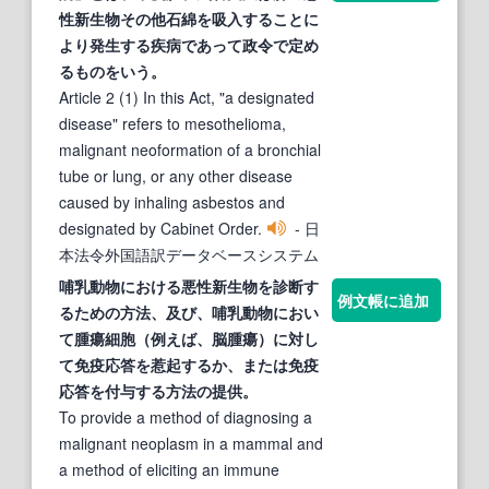
性新生物
その他石綿を吸入することに
より発生する疾病であって政令で定め
るものをいう。
Article 2 (1) In this Act, "a designated
disease" refers to mesothelioma,
malignant neoformation of a bronchial
tube or lung, or any other disease
caused by inhaling asbestos and
designated by Cabinet Order.
- 日
本法令外国語訳データベースシステム
哺乳動物における
悪性新生物
を診断す
例文帳に追加
るための方法、及び、哺乳動物におい
て腫瘍細胞（例えば、脳腫瘍）に対し
て免疫応答を惹起するか、または免疫
応答を付与する方法の提供。
To provide a method of diagnosing a
malignant neoplasm in a mammal and
a method of eliciting an immune