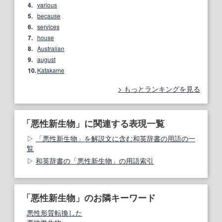
4.
various
5.
because
6.
services
7.
house
8.
Australian
9.
august
10.
Katakame
もっとランキングを見る
「悪性新生物」に関連する表現一覧
「悪性新生物」を解説文に含む和英辞書の用語の一
覧
和英辞書の「悪性新生物」の用語索引
「悪性新生物」のお隣キーワード
悪性形質転換した