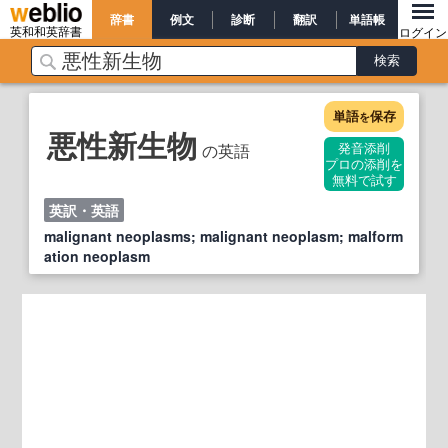
辞書
例文
診断
翻訳
単語帳
英和和英辞書
ログイン
単語
保存
を
悪性新生物
の英語
発音添削
プロの添削を
無料で試す
英訳・英語
malignant neoplasms; malignant neoplasm; malform
ation neoplasm