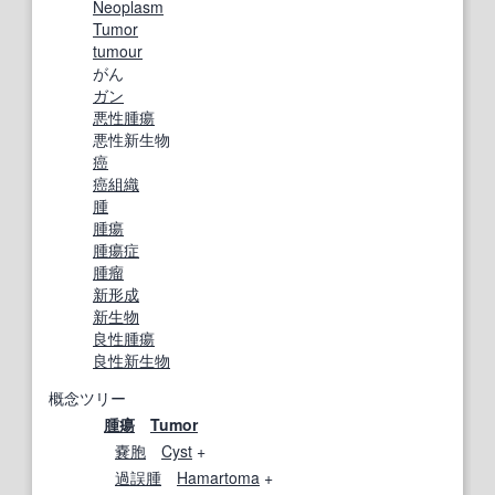
Neoplasm
Tumor
tumour
がん
ガン
悪性腫瘍
悪性新生物
癌
癌組織
腫
腫瘍
腫瘍症
腫瘤
新形成
新生物
良性腫瘍
良性新生物
概念ツリー
腫瘍
Tumor
嚢胞
Cyst
+
過誤腫
Hamartoma
+