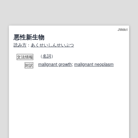
JMdict
悪性新生物
読み方
：
あくせいしんせいぶつ
（
名詞
）
文法情報
malignant growth
;
malignant neoplasm
対訳