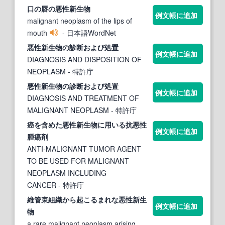
口の唇の
悪性新生物
例文帳に追加
malignant neoplasm of the lips of
mouth
- 日本語WordNet
悪性新生物
の診断および処置
例文帳に追加
DIAGNOSIS AND DISPOSITION OF
NEOPLASM
- 特許庁
悪性新生物
の診断および処置
例文帳に追加
DIAGNOSIS AND TREATMENT OF
MALIGNANT NEOPLASM
- 特許庁
癌を含めた
悪性新生物
に用いる抗
悪性
例文帳に追加
腫瘍剤
ANTI-MALIGNANT TUMOR AGENT
TO BE USED FOR MALIGNANT
NEOPLASM INCLUDING
CANCER
- 特許庁
維管束組織から起こるまれな
悪性新生
例文帳に追加
物
a rare malignant neoplasm arising