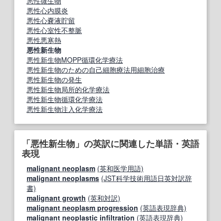
悪性微生物
悪性心内膜炎
悪性心嚢液貯留
悪性心室性不整脈
悪性悪寒熱
悪性新生物
悪性新生物MOPP循環化学療法
悪性新生物のための自己細胞療法用細胞治療
悪性新生物の発生
悪性新生物局所的化学療法
悪性新生物循環化学療法
悪性新生物注入化学療法
「悪性新生物」の英訳に関連した単語・英語
表現
malignant neoplasm
(英和医学用語)
malignant neoplasms
(JST科学技術用語日英対訳辞
書)
malignant growth
(英和対訳)
malignant neoplasm progression
(英語表現辞典)
malignant neoplastic infiltration
(英語表現辞典)