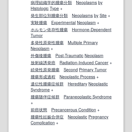
病理組織学的
腫瘍
分類
Neoplasms
by
Histologic
Type
+
発生
部位
別
腫瘍
分類
Neoplasms
by
Site
+
実験腫瘍
Experimental
Neoplasm
+
ホルモン依存性腫瘍
Hormone-Dependent
Tumor
多発性
原発性
腫瘍
Multiple Primary
Neoplasm
+
外傷後
腫瘍
Post-Traumatic
Neoplasm
放射線誘発癌
Radiation-Induced Cancer
+
続発性
原発腫瘍
Second
Primary Tumor
腫瘍形成
過程
Neoplastic Process
+
遺伝性
腫瘍症
候
群
Hereditary
Neoplastic
Syndrome
+
腫瘍随伴症候群
Paraneoplastic Syndrome
+
前癌状態
Precancerous Condition
+
腫瘍性
妊娠合併症
Neoplastic
Pregnancy
Complication
+