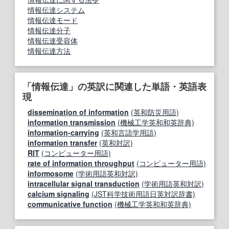
情報伝達システム
情報伝達モード
情報伝達分子
情報伝達受容体
情報伝達方法
「情報伝達」の英訳に関連した単語・英語表
現
dissemination of information
(英和防災用語)
information transmission
(機械工学英和和英辞典)
information-carrying
(英和言語学用語)
information transfer
(英和対訳)
RIT
(コンピューター用語)
rate of information throughput
(コンピューター用語)
informosome
(学術用語英和対訳)
intracellular signal transduction
(学術用語英和対訳)
calcium signaling
(JST科学技術用語日英対訳辞書)
communicative function
(機械工学英和和英辞典)