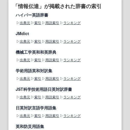
「情報伝達」が掲載された辞書の索引
ハイパー英語辞書
出典元
索引
用語索引
ランキング
JMdict
出典元
索引
用語索引
ランキング
機械工学英和和英辞典
出典元
索引
用語索引
ランキング
学術用語英和対訳集
出典元
索引
用語索引
ランキング
JST科学技術用語日英対訳辞書
出典元
索引
用語索引
ランキング
日英対訳言語学用語集
出典元
索引
用語索引
ランキング
英和防災用語集