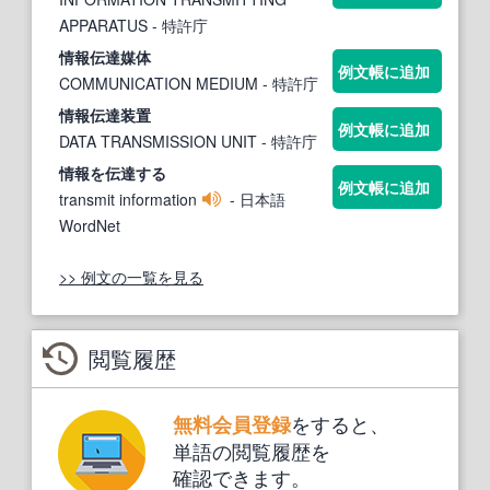
APPARATUS
- 特許庁
情報伝達
媒体
例文帳に追加
COMMUNICATION MEDIUM
- 特許庁
情報伝達
装置
例文帳に追加
DATA TRANSMISSION UNIT
- 特許庁
情報
を
伝達
する
例文帳に追加
transmit information
- 日本語
WordNet
>> 例文の一覧を見る
閲覧履歴
をすると、
無料会員登録
単語の閲覧履歴を
確認できます。