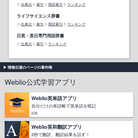
出典元
索引
用語索引
ランキング
ライフサイエンス辞書
出典元
索引
用語索引
ランキング
日英・英日専門用語辞書
出典元
索引
ランキング
情報伝達のページの著作権
Weblio公式学習アプリ
Weblio英単語アプリ
自分だけの単語帳で英単語を暗記
iOS
Weblio英和翻訳アプリ
2秒で翻訳、翻訳結果を話す！