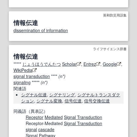
英和防災用語集
情報伝達
dissemination of information
ライフサイエンス辞書
情報伝達
*****
じょうほうでんたつ
Scholar
,
Entrez
,
Google
,
WikiPedia
signal transduction
****
(n*)
signaling
*****
(n*)
関連語
シグナル伝達
,
シグナリング
,
シグナルトランスダク
ション
,
シグナル変換
,
信号伝達
,
信号交換伝達
同義語（異表記）
Receptor
Mediated
Signal Transduction
Receptor-Mediated
Signal Transduction
signal
cascade
Signal Pathway