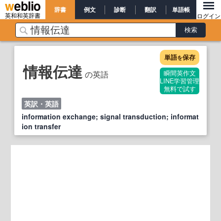
辞書
例文
診断
翻訳
単語帳
英和和英辞書
ログイン
単語
保存
を
情報伝達
の英語
瞬間英作文
LINE学習管理
無料で試す
英訳・英語
information exchange; signal transduction; informat
ion transfer