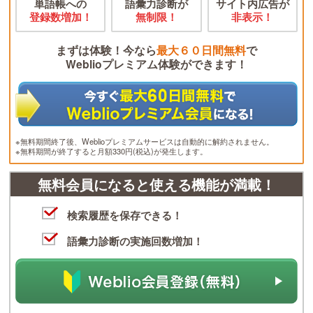
単語帳への
語彙力診断が
サイト内広告が
登録数増加！
無制限！
非表示！
まずは体験！今なら
最大６０日間無料
で
Weblioプレミアム体験ができます！
※無料期間終了後、Weblioプレミアムサービスは自動的に解約されません。
※無料期間が終了すると月額330円(税込)が発生します。
無料会員になると使える機能が満載！
検索履歴を保存できる！
語彙力診断の実施回数増加！