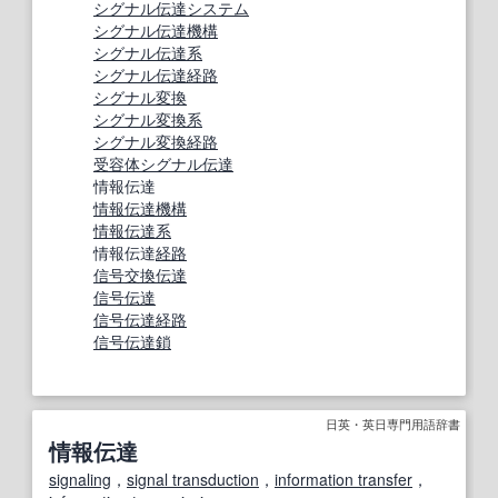
シグナル伝達
システム
シグナル伝達機構
シグナル伝達系
シグナル伝達経路
シグナル変換
シグナル変換
系
シグナル変換
経路
受容体
シグナル伝達
情報伝達
情報伝達機構
情報伝達系
情報伝達
経路
信号交換伝達
信号伝達
信号伝達経路
信号伝達
鎖
日英・英日専門用語辞書
情報伝達
signaling
，
signal transduction
，
information transfer
，