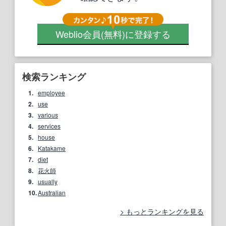
Weblio会員
(無料)
に登録する
検索ランキング
1.
employee
2.
use
3.
various
4.
services
5.
house
6.
Katakame
7.
diet
8.
花火師
9.
usually
10.
Australian
もっとランキングを見る