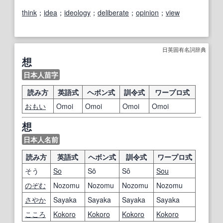
think
；
idea
；
ideology
；
deliberate
；
opinion
；
view
日英固有名詞辞典
想
日本人苗字
読み方
英語式
ヘボン式
訓令式
ワープロ式
おもい
Omoi
Omoi
Omoi
Omoi
想
日本人名前
読み方
英語式
ヘボン式
訓令式
ワープロ式
そう
So
Sō
Sô
Sou
のぞむ
Nozomu
Nozomu
Nozomu
Nozomu
さやか
Sayaka
Sayaka
Sayaka
Sayaka
こころ
Kokoro
Kokoro
Kokoro
Kokoro