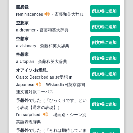
回
想
録
例文帳に追加
reminiscences
- 斎藤和英大辞典
空
想
家
例文帳に追加
a dreamer
- 斎藤和英大辞典
空
想
家
例文帳に追加
a visionary
- 斎藤和英大辞典
空
想
家
例文帳に追加
a Utopian
- 斎藤和英大辞典
オアイソ-お愛
想
。
例文帳に追加
Oaiso: Described as お愛
in
想
Japanese
- Wikipedia日英京都関
連文書対訳コーパス
予
想
外でした
（「びっくりです」とい
例文帳に追加
う表現【通常の表現】）
I'm surprised.
- 場面別・シーン別
英語表現辞典
予
想
外でした
（「それは期待していま