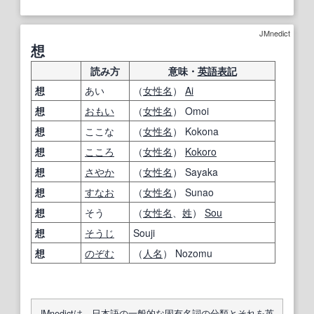
JMnedict
想
読み方
意味・
英語表記
想
あい
（
女性名
）
Ai
想
おもい
（
女性名
） Omoi
想
ここな
（
女性名
） Kokona
想
こころ
（
女性名
）
Kokoro
想
さやか
（
女性名
） Sayaka
想
すなお
（
女性名
） Sunao
想
そう
（
女性名
、
姓
）
Sou
想
そうじ
Souji
想
のぞむ
（
人名
） Nozomu
JMnedictは、日本語の一般的な固有名詞の分類とそれを英