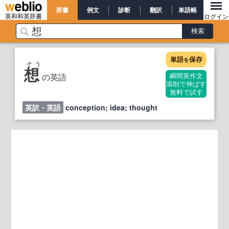
辞書
例文
診断
翻訳
単語帳
英和和英辞書
ログイン
単語
保存
を
そう
想
の英語
瞬間英作文
添削で伸ばす
無料で試す
英訳・英語
conception; idea; thought