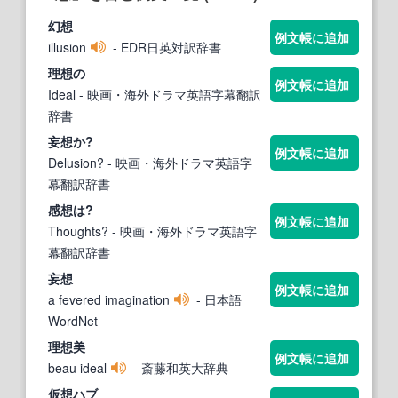
幻
想
例文帳に追加
illusion
- EDR日英対訳辞書
理
想
の
例文帳に追加
Ideal
- 映画・海外ドラマ英語字幕翻訳
辞書
妄
想
か?
例文帳に追加
Delusion?
- 映画・海外ドラマ英語字
幕翻訳辞書
感
想
は?
例文帳に追加
Thoughts?
- 映画・海外ドラマ英語字
幕翻訳辞書
妄
想
例文帳に追加
a fevered imagination
- 日本語
WordNet
理
想
美
例文帳に追加
beau ideal
- 斎藤和英大辞典
仮
想
ハブ