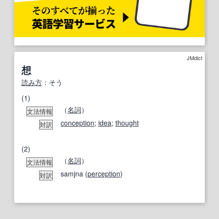
JMdict
想
読み方
：そう
(1)
（
名詞
）
文法情報
conception
;
idea
;
thought
対訳
(2)
（
名詞
）
文法情報
samjna (
perception
)
対訳