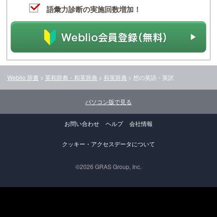
語彙力診断の実施回数増加！
Weblio 辞書
>
英和辞典・和英辞典
>
和英辞典
>
想
の英語・英訳
パソコン版で見る
お問い合わせ
ヘルプ
会社情報
クッキー・アクセスデータについて
©2026 GRAS Group, Inc.