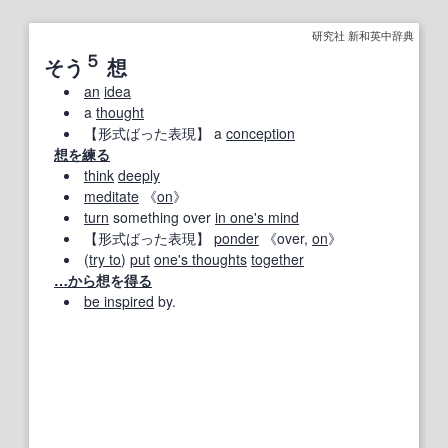
研究社 新和英中辞典
５
そう
想
an
idea
a
thought
【形式ばった表現】
a
conception
想を練る
think
deeply
meditate
《
on
》
turn
something over
in one's mind
【形式ばった表現】
ponder
《over,
on
》
(
try to
)
put
one's thoughts
together
…から
想を
得る
be inspired
by.