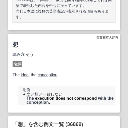
語で表記した内容を中心に扱っています。
同じ日本語に複数の英語表記が表示される項目もありま
す。
斎藤和英大辞典
想
読み方
そう
名詞
The
idea
; the
conception
用例
文
と想と
一致しない
The
execution
does not correspond
with the
conception.
「想」を含む例文一覧 (36869)