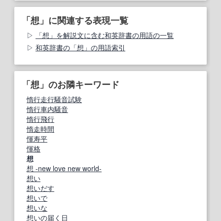
「想」に関連する表現一覧
「想」を解説文に含む和英辞書の用語の一覧
和英辞書の「想」の用語索引
「想」のお隣キーワード
惰行走行騒音試験
惰行車内騒音
惰行飛行
惰走時間
惲寿平
惲格
想
想 -new love new world-
想い
想いだす
想いで
想いな
想いの届く日