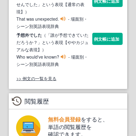
例文帳に追加
せんでした」という表現【通常の表
現】）
That was unexpected.
- 場面別・
シーン別英語表現辞典
予
想
外でした
（「誰が予想できていた
例文帳に追加
だろうか？」という表現【ややカジュ
アルな表現】）
Who would've known?
- 場面別・
シーン別英語表現辞典
>> 例文の一覧を見る
閲覧履歴
をすると、
無料会員登録
単語の閲覧履歴を
確認できます。