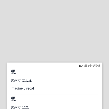
EDR日英対訳辞書
想
読み方
オモイ
imagine
；
recall
想
読み方
ソウ