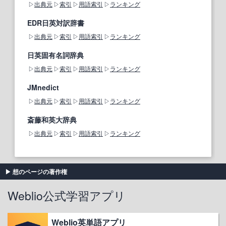
出典元
索引
用語索引
ランキング
EDR日英対訳辞書
出典元
索引
用語索引
ランキング
日英固有名詞辞典
出典元
索引
用語索引
ランキング
JMnedict
出典元
索引
用語索引
ランキング
斎藤和英大辞典
出典元
索引
用語索引
ランキング
想のページの著作権
Weblio公式学習アプリ
Weblio英単語アプリ