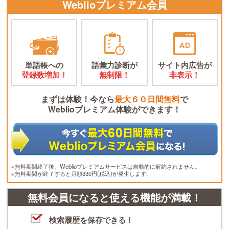
Weblioプレミアム会員
単語帳への
語彙力診断が
サイト内広告が
登録数増加！
無制限！
非表示！
まずは体験！今なら
最大６０日間無料
で
Weblioプレミアム体験ができます！
※無料期間終了後、Weblioプレミアムサービスは自動的に解約されません。
※無料期間が終了すると月額330円(税込)が発生します。
無料会員になると使える機能が満載！
検索履歴を保存できる！