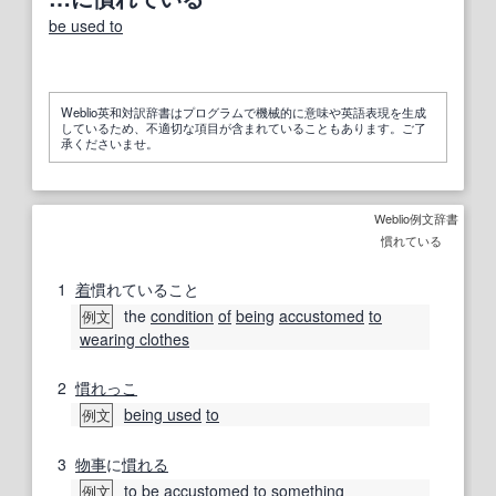
be used to
Weblio英和対訳辞書はプログラムで機械的に意味や英語表現を生成
しているため、不適切な項目が含まれていることもあります。ご了
承くださいませ。
Weblio例文辞書
慣れている
1
着
慣れていること
the
condition
of
being
accustomed
to
例文
wearing clothes
2
慣れっこ
being used
to
例文
3
物事
に
慣れる
to be
accustomed
to
something
例文