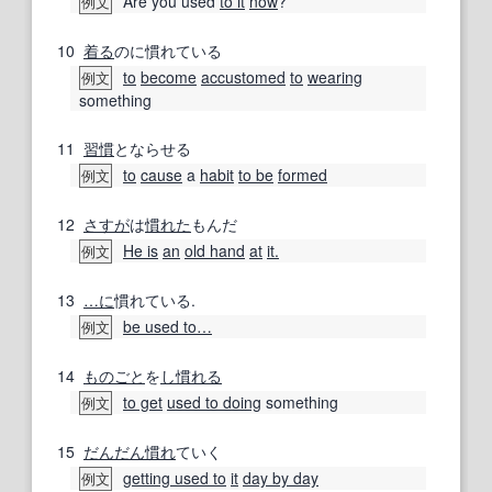
Are you used
to it
now
?
例文
10
着る
のに慣れている
to
become
accustomed
to
wearing
例文
something
11
習慣
とならせる
to
cause
a
habit
to be
formed
例文
12
さすが
は
慣れた
もんだ
He is
an
old hand
at
it.
例文
13
…に
慣れている.
be used to…
例文
14
ものごと
を
し慣れる
to get
used to doing
something
例文
15
だんだん
慣れ
ていく
getting used to
it
day by day
例文