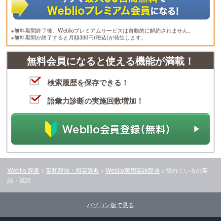
※無料期間終了後、Weblioプレミアムサービスは自動的に解約されません。
※無料期間が終了すると月額330円(税込)が発生します。
無料会員になると使える機能が満載！
検索履歴を保存できる！
語彙力診断の実施回数増加！
Weblio 辞書
>
英和辞典・和英辞典
>
Weblio実用英語辞典
>
慣れている
の英
語・英訳
パソコン版で見る