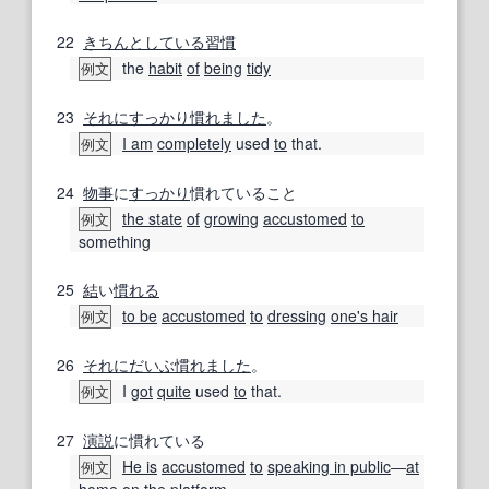
22
きちんとしている
習慣
the
habit
of
being
tidy
例文
23
それに
すっかり
慣れ
ました
。
I am
completely
used
to
that.
例文
24
物事
に
すっかり
慣れていること
the state
of
growing
accustomed
to
例文
something
25
結
い
慣れる
to be
accustomed
to
dressing
one's hair
例文
26
それに
だいぶ
慣れ
ました
。
I
got
quite
used
to
that.
例文
27
演説
に慣れている
He is
accustomed
to
speaking in public
―
at
例文
home
on the
platform.