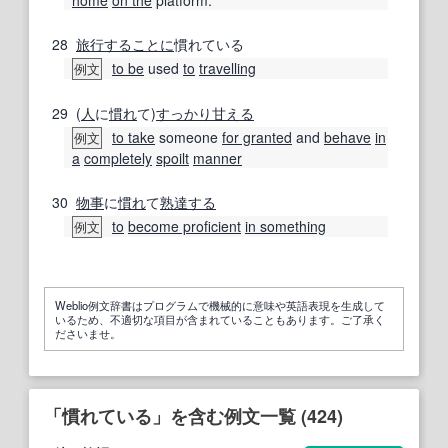
28
旅行する
ことに
慣れている
to be
used
to
travelling
例文
29
(
人
に
慣れ
て)
すっかり
甘える
to take
someone
for granted
and
behave
in
例文
a
completely
spoilt
manner
30
物事
に
慣れ
て
熟達する
to
become proficient
in something
例文
Weblio例文辞書はプログラムで機械的に意味や英語表現を生成して
いるため、不適切な項目が含まれていることもあります。ご了承く
ださいませ。
「慣れている」を含む例文一覧 (424)