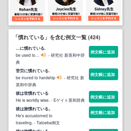
「慣れている」を含む例文一覧 (424)
…に
慣れている
.
例文帳に追加
be used to…
- 研究社 新英和中辞
典
苦労に
慣れている
.
例文帳に追加
be inured to hardship
- 研究社 新
英和中辞典
彼は世
慣れている
例文帳に追加
He is worldly wise.
- Eゲイト英和辞典
彼は旅
慣れている
。
例文帳に追加
He's accustomed to
traveling.
- Tatoeba例文
彼は旅
慣れている
。