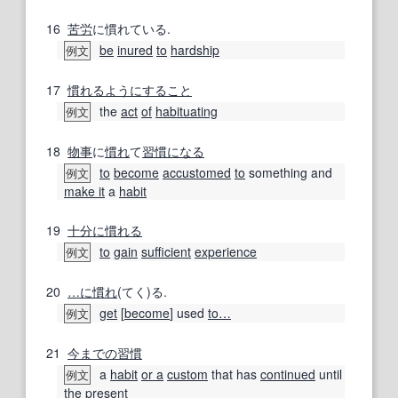
16
苦労
に慣れている.
be
inured
to
hardship
例文
17
慣れる
ように
すること
the
act
of
habituating
例文
18
物事
に
慣れ
て
習慣になる
to
become
accustomed
to
something and
例文
make it
a
habit
19
十分に
慣れる
to
gain
sufficient
experience
例文
20
…に
慣れ
(てく)る.
get
[
become
] used
to
…
例文
21
今までの
習慣
a
habit
or a
custom
that has
continued
until
例文
the present