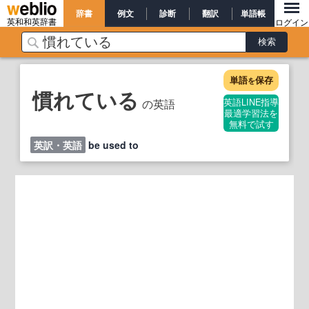
辞書
例文
診断
翻訳
単語帳
英和和英辞書
ログイン
単語
保存
を
慣れている
の英語
英語LINE指導
最適学習法を
無料で試す
英訳・英語
be used to