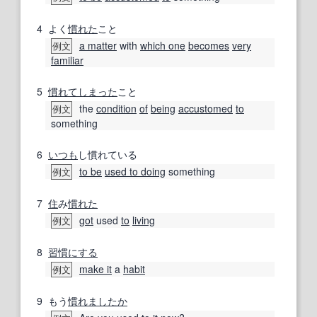
4
よく
慣れた
こと
a matter
with
which one
becomes
very
例文
familiar
5
慣れ
てしまった
こと
the
condition
of
being
accustomed
to
例文
something
6
いつも
し慣れている
to be
used to doing
something
例文
7
住
み
慣れた
got
used
to
living
例文
8
習慣
にする
make it
a
habit
例文
9
もう
慣れましたか