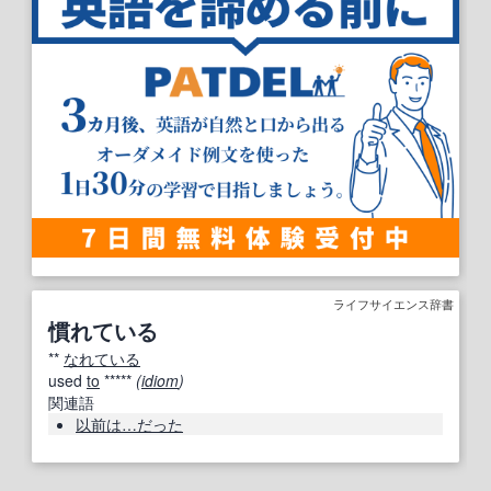
ライフサイエンス辞書
慣れている
**
なれている
used
to
*****
(
idiom
)
関連語
以前は…だった