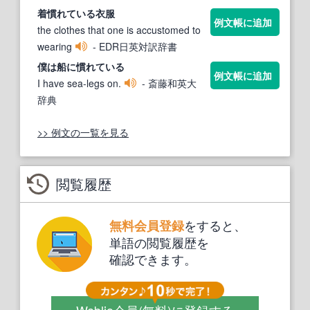
着
慣れている
衣服
例文帳に追加
the clothes that one is accustomed to
wearing
- EDR日英対訳辞書
僕は船に
慣れている
例文帳に追加
I have sea-legs on.
- 斎藤和英大
辞典
>> 例文の一覧を見る
閲覧履歴
をすると、
無料会員登録
単語の閲覧履歴を
確認できます。