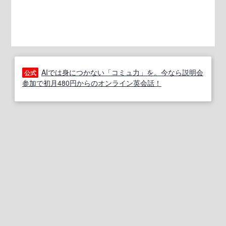
AIでは身につかない「コミュ力」を。今なら説明会
公式
参加で初月480円からのオンライン英会話！