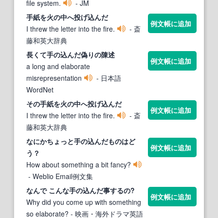
file system.
- JM
手
紙を火の中へ投げ
込ん
だ
例文帳に追加
I threw the letter into the fire.
- 斎
藤和英大辞典
長くて
手の込んだ
偽りの陳述
例文帳に追加
a long and elaborate
misrepresentation
- 日本語
WordNet
その
手
紙を火の中へ投げ
込ん
だ
例文帳に追加
I threw the letter into the fire.
- 斎
藤和英大辞典
なにかちょっと
手の込んだ
ものはど
例文帳に追加
う？
How about something a bit fancy?
- Weblio Email例文集
なんで こんな
手の込んだ
事するの?
例文帳に追加
Why did you come up with something
so elaborate?
- 映画・海外ドラマ英語