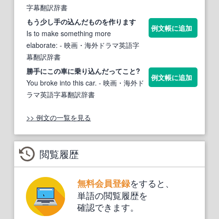
字幕翻訳辞書
もう少し
手の込んだ
ものを作ります
例文帳に追加
Is to make something more
elaborate:
- 映画・海外ドラマ英語字
幕翻訳辞書
勝
手
にこの車に乗り
込ん
だってこと?
例文帳に追加
You broke into this car.
- 映画・海外ド
ラマ英語字幕翻訳辞書
>> 例文の一覧を見る
閲覧履歴
をすると、
無料会員登録
単語の閲覧履歴を
確認できます。