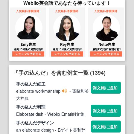
Weblio英会話であなたを待っています！
「手の込んだ」を含む例文一覧 (1394)
手の込んだ
細工
例文帳に追加
elaborate workmanship
- 斎藤和英
大辞典
手の込んだ
料理
例文帳に追加
Elaborate dish
- Weblio Email例文集
手の込んだ
デザイン
例文帳に追加
an elaborate design
- Eゲイト英和辞