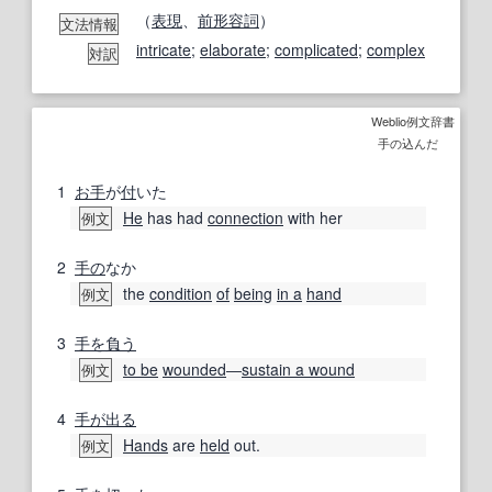
（
表現
、
前
形容詞
）
文法情報
intricate
;
elaborate
;
complicated
;
complex
対訳
Weblio例文辞書
手の込んだ
1
お手
が
付
いた
He
has had
connection
with her
例文
2
手の
なか
the
condition
of
being
in a
hand
例文
3
手
を負う
to be
wounded
―
sustain a wound
例文
4
手が出る
Hands
are
held
out.
例文