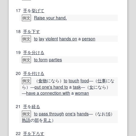
17
手
を
挙げて
Raise your hand.
例文
18
手を下す
to
lay
violent
hands on
a
person
例文
19
手
を分ける
to form
parties
例文
20
手を付ける
（
食物
になら）
to
touch
food
―（
仕事
にな
例文
ら）―
put one's hand to
a
task
―（
女
になら）
―
have a connection with
a
woman
21
手
を
経る
to
pass through
one's
hands
―（なお
16
）
例文
熟語
の
部
を
見よ
）
22
手を下ろす