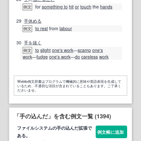
for
something to
hit
or
touch
the
hands
例文
29
手
休める
to rest
from
labour
例文
30
手を抜く
to
slight
one's work
―
scamp
one's
例文
work
―
fudge
one's work
―
do
careless
work
Weblio例文辞書はプログラムで機械的に意味や英語表現を生成して
いるため、不適切な項目が含まれていることもあります。ご了承く
ださいませ。
「手の込んだ」を含む例文一覧 (1394)
ファイルシステムの
手の込んだ
拡張で
例文帳に追加
ある。