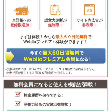
単語帳への
語彙力診断が
サイト内広告が
登録数増加！
無制限！
非表示！
まずは体験！今なら
最大６０日間無料
で
Weblioプレミアム体験ができます！
※無料期間終了後、Weblioプレミアムサービスは自動的に解約されません。
※無料期間が終了すると月額330円(税込)が発生します。
無料会員になると使える機能が満載！
検索履歴を保存できる！
語彙力診断の実施回数増加！