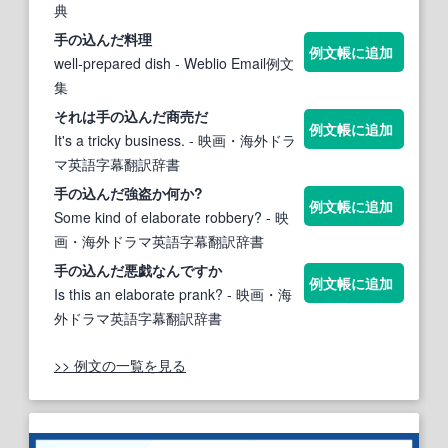
典
手の込んだ
料理
例文帳に追加
well-prepared dish
- Weblio Email例文
集
それは
手の込んだ
商売だ
例文帳に追加
It's a tricky business.
- 映画・海外ドラ
マ英語字幕翻訳辞書
手の込んだ
強盗か何か?
例文帳に追加
Some kind of elaborate robbery?
- 映
画・海外ドラマ英語字幕翻訳辞書
手の込んだ
悪戯なんですか
例文帳に追加
Is this an elaborate prank?
- 映画・海
外ドラマ英語字幕翻訳辞書
>> 例文の一覧を見る