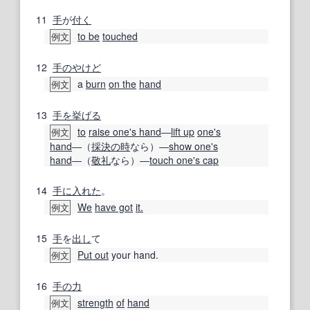
11
手
が
付く
to be
touched
例文
12
手の
やけど
a
burn
on the
hand
例文
13
手を挙げる
to
raise one's hand
―
lift up
one's
例文
hand
―（
採決
の時
なら）―
show one's
hand
―（
敬礼
なら）―
touch one's cap
14
手に入れた
。
We
have got
it.
例文
15
手
を
出し
て
Put out
your hand.
例文
16
手の
力
strength
of
hand
例文