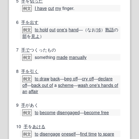
5
手
を
切った
I have
cut
my
finger.
例文
6
手を出す
to hold
out
one's
hand
―（なお
16
）
熟語
の
例文
部
を
見よ
）
7
手で
つくったもの
something
made
manually
例文
8
手を引く
to draw
back
―
beg off
―
cry off
―
declare
例文
off
―
back out of
a
scheme
―
wash one's hands of
an
affair
9
手
があく
to
become
disengaged
―
become free
例文
10
手
を
あける
to
disengage
oneself
―
find time
to spare
例文