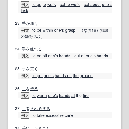
to go
to
work
―
set to work
―
set about
one's
例文
task
23
手が届く
to be
within one's grasp
―（なお
16
）
熟語
例文
の
部
を
見よ
）
24
手を離れる
to be
off one's hands
―
out of one's hands
例文
25
手
を
突く
to put
one's
hands on
the ground
例文
26
手
を
焙る
to
warm
one's
hands
at
the
fire
例文
27
手
を
入れ
過ぎる
to take
excessive
care
例文
28
手
に
当たること