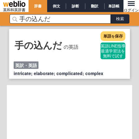
辞書
例文
診断
翻訳
単語帳
英和和英辞書
ログイン
単語
保存
を
手の込んだ
の英語
英語LINE指導
最適学習法を
無料で試す
英訳・英語
intricate; elaborate; complicated; complex