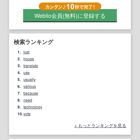
Weblio会員
(無料)
に登録する
検索ランキング
1.
just
2.
house
3.
translate
4.
use
5.
usually
6.
various
7.
because
8.
need
9.
technology
10.
vote
もっとランキングを見る