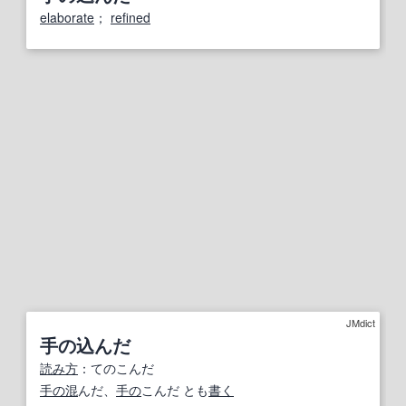
elaborate
；
refined
JMdict
手の込んだ
読み方
：てのこんだ
手の
混
んだ、
手の
こんだ とも
書く