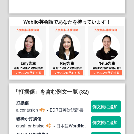
Weblio英会話であなたを待っています！
「打撲傷」を含む例文一覧 (32)
打撲傷
例文帳に追加
a contusion
- EDR日英対訳辞書
破砕か
打撲傷
例文帳に追加
crush or bruise
- 日本語WordNet