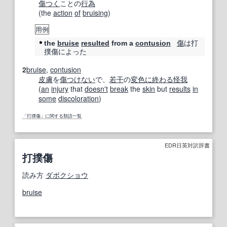
傷つく
ことの
行為
(the
action
of
bruising
)
用例
傷
は打
the
bruise
resulted
from a
contusion
撲傷によった
2
bruise
,
contusion
皮膚
を
傷つけない
で、
若干
の
変色
に終わる
怪我
(
an
injury
that
doesn't
break
the
skin
but
results
in
some
discoloration
)
「打撲傷」に関する類語一覧
EDR日英対訳辞書
打撲傷
読み方
ダボクショウ
bruise