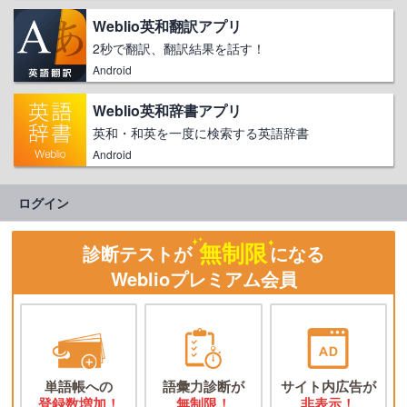
Weblio英和翻訳アプリ
2秒で翻訳、翻訳結果を話す！
Android
Weblio英和辞書アプリ
英和・和英を一度に検索する英語辞書
Android
ログイン
無制限
診断テストが
になる
Weblioプレミアム会員
単語帳への
語彙力診断が
サイト内広告が
登録数増加！
無制限！
非表示！