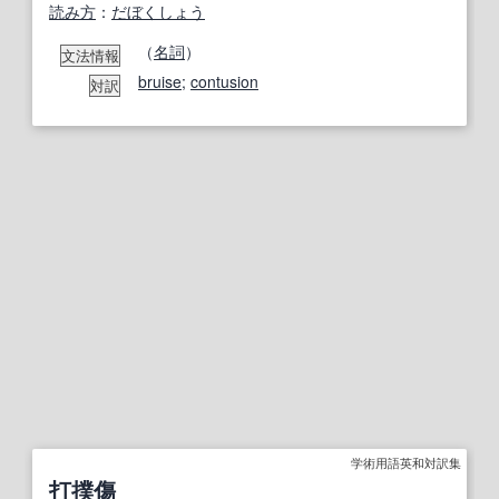
読み方
：
だぼくしょう
（
名詞
）
文法情報
bruise
;
contusion
対訳
学術用語英和対訳集
打撲傷