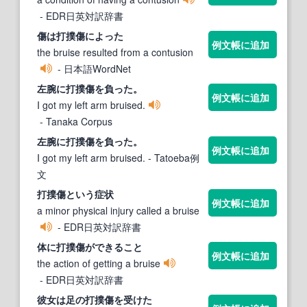
- EDR日英対訳辞書
傷は
打撲傷
によった
例文帳に追加
the bruise resulted from a contusion
- 日本語WordNet
左腕に
打撲傷
を負った。
例文帳に追加
I got my left arm bruised.
- Tanaka Corpus
左腕に
打撲傷
を負った。
例文帳に追加
I got my left arm bruised.
- Tatoeba例
文
打撲傷
という症状
例文帳に追加
a minor physical injury called a bruise
- EDR日英対訳辞書
体に
打撲傷
ができること
例文帳に追加
the action of getting a bruise
- EDR日英対訳辞書
彼女は足の
打撲傷
を受けた