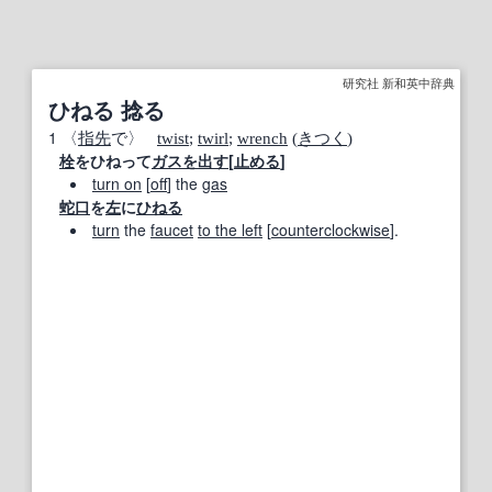
研究社 新和英中辞典
ひねる 捻る
1
〈
指先
で〉
twist
;
twirl
;
wrench
(
きつく
)
栓
をひねって
ガス
を出す
[
止める
]
turn on
[
off
] the
gas
蛇口
を
左
に
ひねる
turn
the
faucet
to the left
[
counterclockwise
].