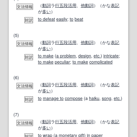
（
動詞
ラ
行
五段活用
、
他動詞
）（かな
表記
文法情報
が
多い
）
to defeat
easily
;
to
beat
対訳
(5)
（
動詞
ラ
行
五段活用
、
他動詞
）（かな
表記
文法情報
が
多い
）
to make
(
a problem
,
design
,
etc.
)
intricate
;
対訳
to make
peculiar
;
to make
complicated
(6)
（
動詞
ラ
行
五段活用
、
他動詞
）（かな
表記
文法情報
が
多い
）
to
manage to
compose
(a
haiku
,
song
,
etc.
)
対訳
(7)
（
動詞
ラ
行
五段活用
、
他動詞
）（かな
表記
文法情報
が
多い
）
to
wrap
(a
monetary
gift
)
in
paper
対訳