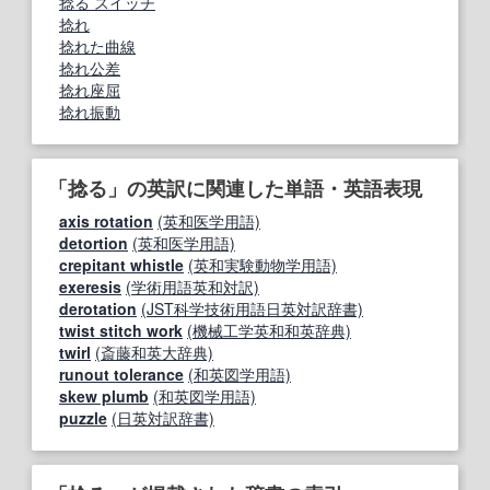
捻る スイッチ
捻れ
捻れた曲線
捻れ公差
捻れ座屈
捻れ振動
「捻る」の英訳に関連した単語・英語表現
axis rotation
(英和医学用語)
detortion
(英和医学用語)
crepitant whistle
(英和実験動物学用語)
exeresis
(学術用語英和対訳)
derotation
(JST科学技術用語日英対訳辞書)
twist stitch work
(機械工学英和和英辞典)
twirl
(斎藤和英大辞典)
runout tolerance
(和英図学用語)
skew plumb
(和英図学用語)
puzzle
(日英対訳辞書)