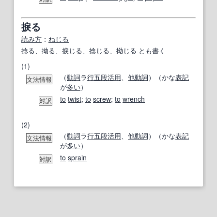
捩る
読み方
：
ねじる
捻る、
拗る
、
捩じる
、
捻じる
、
拗じる
とも
書く
(1)
（
動詞
ラ
行
五段活用
、
他動詞
）（かな
表記
文法情報
が
多い
）
to
twist
;
to
screw
;
to
wrench
対訳
(2)
（
動詞
ラ
行
五段活用
、
他動詞
）（かな
表記
文法情報
が
多い
）
to
sprain
対訳