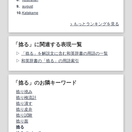
9.
august
10.
Katakame
もっとランキングを見る
「捻る」に関連する表現一覧
「捻る」を解説文に含む和英辞書の用語の一覧
和英辞書の「捻る」の用語索引
「捻る」のお隣キーワード
捻り撓み
捻り検流計
捻り潰す
捻り皮弁
捻り試験
捻り面
捻る