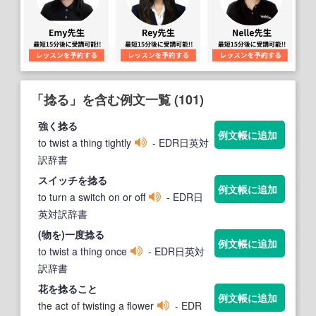
「捻る」を含む例文一覧 (101)
強く
捻る
例文帳に追加
to twist a thing tightly
- EDR日英対
訳辞書
スイッチを
捻る
例文帳に追加
to turn a switch on or off
- EDR日
英対訳辞書
(物を)一度
捻る
例文帳に追加
to twist a thing once
- EDR日英対
訳辞書
花を
捻る
こと
例文帳に追加
the act of twisting a flower
- EDR