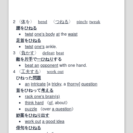
2
〈
体
を〉
bend
〈
つねる
〉
pinch
;
tweak
腰
を
ひねる
twist
one's body
at
the
waist
足首
を
ひねる
twist
one's
ankle.
3
〈
負かす
〉
defeat
;
beat
敵
を
片手
で
一
ひねり
する
beat an
opponent
with one hand.
4
〈
工夫する
〉
work out
ひねった
問題
an
intricate
[a
tricky
, a
thorny
]
question
首
をひねって
考える
rack one's brain
(s)
think hard
《
of
, about》
puzzle
《over
a question
》
妙案
を
ひねり出す
work out
a good idea
俳句
を
ひねる