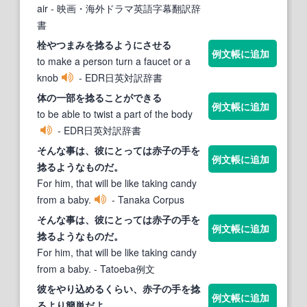
air
- 映画・海外ドラマ英語字幕翻訳辞
書
栓やつまみを
捻る
ようにさせる
例文帳に追加
to make a person turn a faucet or a
knob
- EDR日英対訳辞書
体の一部を
捻る
ことができる
例文帳に追加
to be able to twist a part of the body
- EDR日英対訳辞書
そんな事は、彼にとっては赤子の手を
例文帳に追加
捻る
ようなものだ。
For him, that will be like taking candy
from a baby.
- Tanaka Corpus
そんな事は、彼にとっては赤子の手を
例文帳に追加
捻る
ようなものだ。
For him, that will be like taking candy
from a baby.
- Tatoeba例文
彼をやり込めるくらい、赤子の手を
捻
例文帳に追加
る
より簡単だよ。