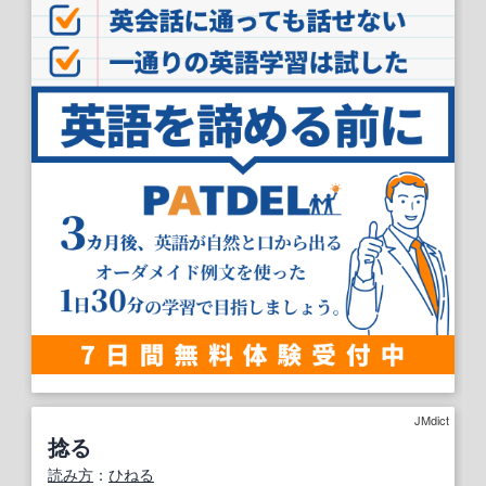
JMdict
捻る
読み方
：
ひねる