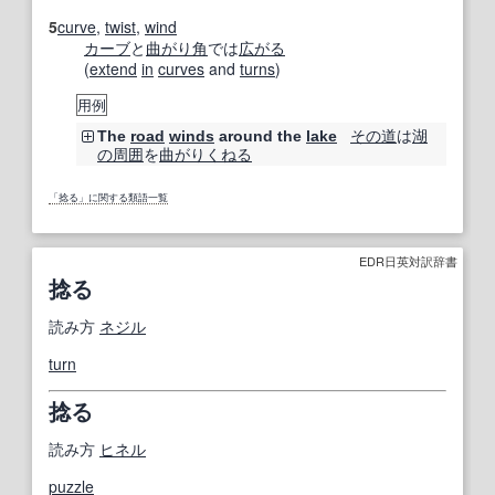
5
curve
,
twist
,
wind
カーブ
と
曲がり角
では
広がる
(
extend
in
curves
and
turns
)
用例
その道
は
湖
The
road
winds
around the
lake
の
周囲
を
曲がりくねる
「捻る」に関する類語一覧
EDR日英対訳辞書
捻る
読み方
ネジル
turn
捻る
読み方
ヒネル
puzzle