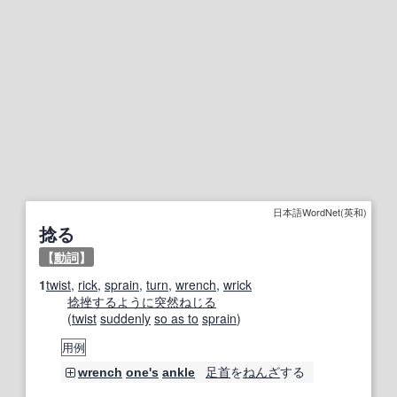
日本語WordNet(英和)
捻る
【
動詞
】
1
twist
,
rick
,
sprain
,
turn
,
wrench
,
wrick
捻挫する
ように
突然
ねじる
(
twist
suddenly
so as to
sprain
)
用例
足首
を
ねんざ
する
wrench
one's
ankle