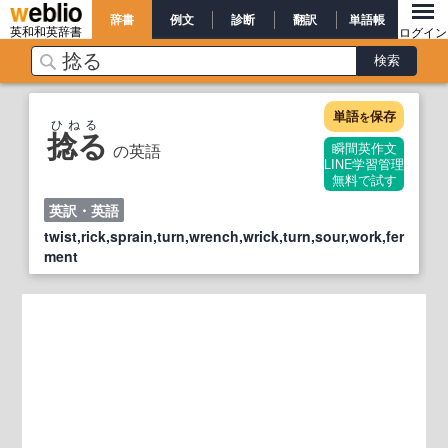
辞書
例文
診断
翻訳
単語帳
英和和英辞書
ログイン
単語
保存
を
ひねる
捻る
の英語
瞬間英作文
LINE学習管理
無料で試す
英訳・英語
twist,rick,sprain,turn,wrench,wrick,turn,sour,work,fer
ment