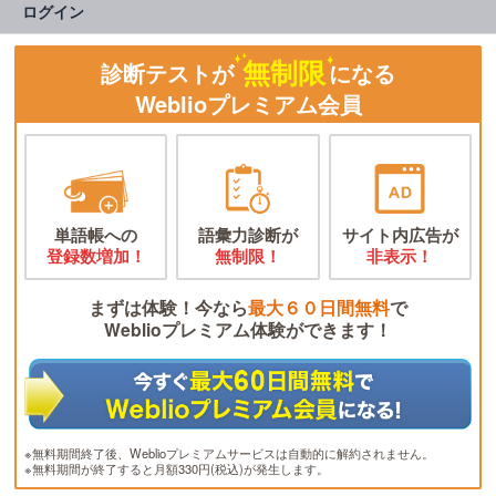
ログイン
無制限
診断テストが
になる
Weblioプレミアム会員
単語帳への
語彙力診断が
サイト内広告が
登録数増加！
無制限！
非表示！
まずは体験！今なら
最大６０日間無料
で
Weblioプレミアム体験ができます！
※無料期間終了後、Weblioプレミアムサービスは自動的に解約されません。
※無料期間が終了すると月額330円(税込)が発生します。