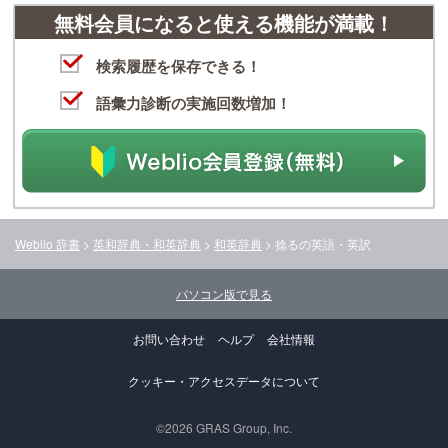
無料会員になると使える機能が満載！
検索履歴を保存できる！
語彙力診断の実施回数増加！
Weblio 辞書
>
英和辞典・和英辞典
>
和英辞典
>
捻る
の英語・英訳
パソコン版で見る
お問い合わせ
ヘルプ
会社情報
クッキー・アクセスデータについて
©2026 GRAS Group, Inc.