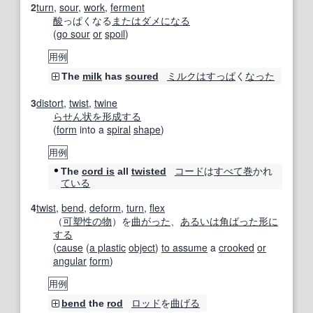
2
turn
,
sour
,
work
,
ferment
酸
っぱくなる
または
ダメになる
(
go sour
or
spoil
)
用例
ミルク
はすっぱ
く
なった
The
milk
has
soured
3
distort
,
twist
,
twine
らせん状
を形成する
(
form
into a
spiral
shape
)
用例
コード
は
すべて
巻
かれ
The
cord is
all
twisted
ている
4
twist
,
bend
,
deform
,
turn
,
flex
（
可塑性の
物
）を
曲がった
、
あるいは
角ばった
形に
する
(
cause
(
a plastic
object
)
to assume
a
crooked
or
angular
form
)
用例
ロッド
を
曲げる
bend
the
rod