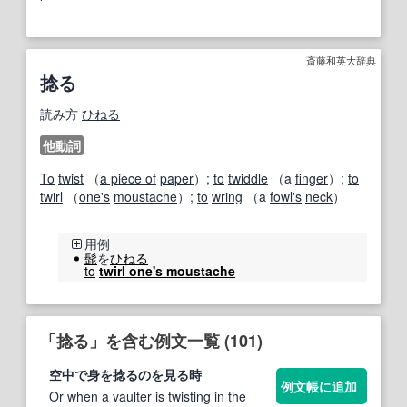
斎藤和英大辞典
捻る
読み方
ひねる
他動詞
To
twist
（
a piece of
paper
）;
to
twiddle
（a
finger
）;
to
twirl
（
one's
moustache
）;
to
wring
（a
fowl
's
neck
）
用例
髭
を
ひねる
to
twirl one's moustache
「捻る」を含む例文一覧 (101)
空中で身を
捻る
のを見る時
例文帳に追加
Or when a vaulter is twisting in the