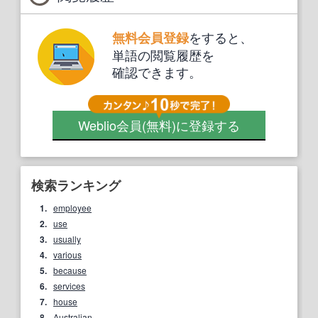
をすると、
無料会員登録
単語の閲覧履歴を
確認できます。
Weblio会員
(無料)
に登録する
検索ランキング
1.
employee
2.
use
3.
usually
4.
various
5.
because
6.
services
7.
house
8.
Australian