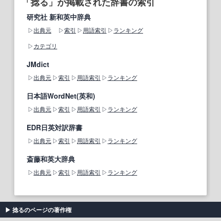
「捻る」が掲載された辞書の索引
研究社 新和英中辞典
出典元
索引
用語索引
ランキング
カテゴリ
JMdict
出典元
索引
用語索引
ランキング
日本語WordNet(英和)
出典元
索引
用語索引
ランキング
EDR日英対訳辞書
出典元
索引
用語索引
ランキング
斎藤和英大辞典
出典元
索引
用語索引
ランキング
捻るのページの著作権