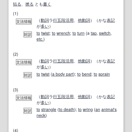
拈る
、
撚る
とも
書く
(1)
（
動詞
ラ
行
五段活用
、
他動詞
）（かな
表記
文法情報
が
多い
）
to
twist
;
to
wrench
;
to
turn
(a
tap
,
switch
,
対訳
etc.
)
(2)
（
動詞
ラ
行
五段活用
、
他動詞
）（かな
表記
文法情報
が
多い
）
to
twist
(
a body part
);
to
bend
;
to
sprain
対訳
(3)
（
動詞
ラ
行
五段活用
、
他動詞
）（かな
表記
文法情報
が
多い
）
to
strangle
(
to death
);
to
wring
(
an
animal
's
対訳
neck
)
(4)