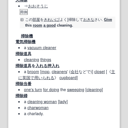
⇒
おおそうじ
用例
この
部屋
を
きれいに
[よく]
掃除
して
おきな
さい.
Give
this
room
a good
cleaning.
掃除機
電気掃除機
a
vacuum cleaner
掃除道具
cleaning
things
掃除道具
を
入れる
押入れ
a
broom
[
mop
,
cleaners
' (
会社
などで)]
closet
[《
主
に
英国
で用いられる
》
cupboard
]
掃除当番
one's turn
for doing
the
sweeping
[
cleaning
]
掃除婦
a
cleaning woman
[
lady
]
a
charwoman
a charlady.