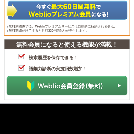
※無料期間終了後、Weblioプレミアムサービスは自動的に解約されません。
※無料期間が終了すると月額330円(税込)が発生します。
無料会員になると使える機能が満載！
検索履歴を保存できる！
語彙力診断の実施回数増加！
Weblio 辞書
>
英和辞典・和英辞典
>
和英辞典
>
掃除
の英語・英訳
パソコン版で見る