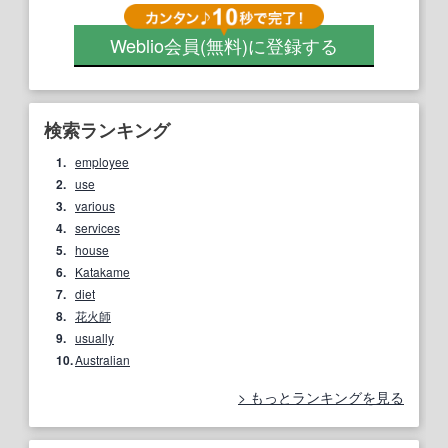
Weblio会員
(無料)
に登録する
検索ランキング
1.
employee
2.
use
3.
various
4.
services
5.
house
6.
Katakame
7.
diet
8.
花火師
9.
usually
10.
Australian
もっとランキングを見る