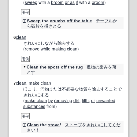
(
sweep
with a
broom
or as
if
with a
broom
)
用例
テーブル
か
Sweep
the
crumbs
off the table
ら
破片
を掃きとる
6
clean
きれいに
しながら
除去する
(
remove
while
making
clean
)
用例
敷物
の
染み
を
落
Clean
the
spots
off
the
rug
とす
7
clean
,
make clean
ほこり
、
汚物
または
不必要な物
質
を
除去する
ことで
きれいにする
(
make clean
by
removing
dirt
,
filth
,
or
unwanted
substances
from)
用例
ストーブ
を
きれいに
してくだ
Clean
the
stove
!
さい
！