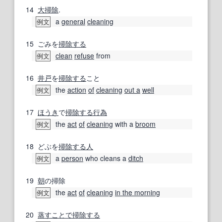
14
大掃除
.
a
general
cleaning
例文
15
ごみを
掃除する
clean
refuse
from
例文
16
井戸
を
掃除する
こと
the
action
of
cleaning
out a
well
例文
17
ほうき
で
掃除する
行為
the
act
of
cleaning
with a
broom
例文
18
どぶを
掃除する
人
a
person
who cleans a
ditch
例文
19
朝
の掃除
the
act
of
cleaning
in the morning
例文
20
蒸す
ことで
掃除する