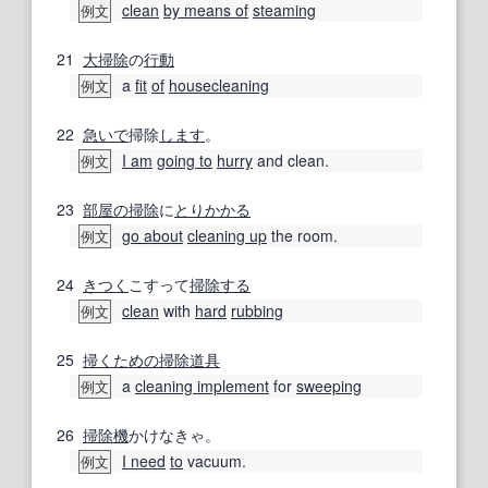
clean
by means of
steaming
例文
21
大掃除
の
行動
a
fit
of
housecleaning
例文
22
急いで
掃除
します
。
I am
going to
hurry
and clean.
例文
23
部屋の掃除
に
とりかかる
go about
cleaning up
the room.
例文
24
きつく
こすって
掃除する
clean
with
hard
rubbing
例文
25
掃く
ための
掃除道具
a
cleaning implement
for
sweeping
例文
26
掃除機
かけなきゃ。
I need
to
vacuum.
例文