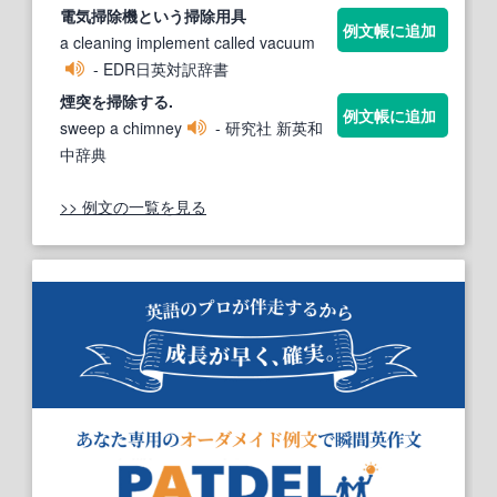
電気
掃除
機という
掃除
用具
例文帳に追加
a cleaning implement called vacuum
- EDR日英対訳辞書
煙突を
掃除
する.
例文帳に追加
sweep a chimney
- 研究社 新英和
中辞典
>> 例文の一覧を見る