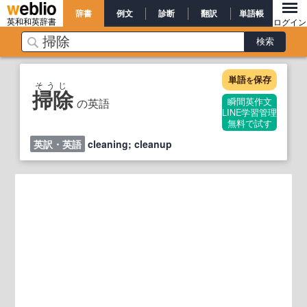
辞書
例文
診断
翻訳
単語帳
英和和英辞書
ログイン
単語
保存
を
そうじ
掃除
の英語
瞬間英作文
LINE学習管理
無料で試す
英訳・英語
cleaning; cleanup