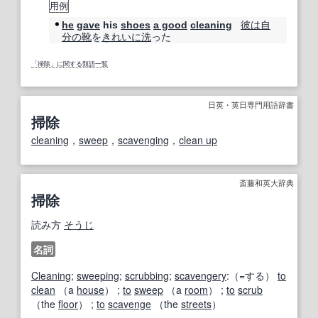
用例
彼は
自
he
gave
his
shoes
a good
cleaning
分の
靴
を
きれいに
洗
った
「掃除」に関する類語一覧
日英・英日専門用語辞書
掃除
cleaning
，
sweep
，
scavenging
，
clean up
斎藤和英大辞典
掃除
読み方
そうじ
名詞
Cleaning
;
sweeping
;
scrubbing
;
scavengery
:（=する）
to
clean
（a
house
） ;
to
sweep
（a
room
） ;
to
scrub
（the
floor
） ;
to
scavenge
（the
streets
）