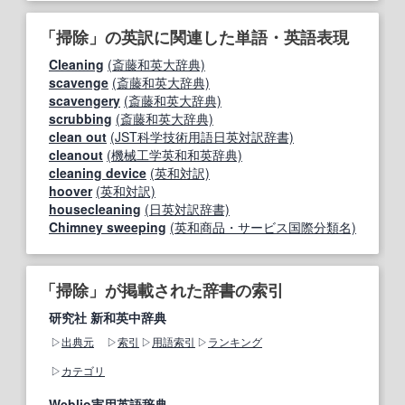
「掃除」の英訳に関連した単語・英語表現
Cleaning
(斎藤和英大辞典)
scavenge
(斎藤和英大辞典)
scavengery
(斎藤和英大辞典)
scrubbing
(斎藤和英大辞典)
clean out
(JST科学技術用語日英対訳辞書)
cleanout
(機械工学英和和英辞典)
cleaning device
(英和対訳)
hoover
(英和対訳)
housecleaning
(日英対訳辞書)
Chimney sweeping
(英和商品・サービス国際分類名)
「掃除」が掲載された辞書の索引
研究社 新和英中辞典
出典元
索引
用語索引
ランキング
カテゴリ
Weblio実用英語辞典