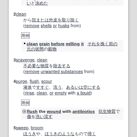
い
と
決めた
2
clean
から
殻
または
外皮
を取り除く
(
remove
shells
or
husks
from)
用例
それを
挽く
前の
clean
grain
before
milling
it
元の
状態
の
穀物
3
scavenge
,
clean
不必要な物
質
を
除去する
(
remove
unwanted substances
from)
4
purge
,
flush
,
scour
液体
で
すすぐ
、
洗う
、
あるいは
空にする
(
rinse
,
clean
,
or
empty
with
a liquid
)
用例
抗生物質
で
flush
the
wound
with
antibiotics
傷
を
洗い流す
5
sweep
,
broom
ほうき
や、
ほうき
のような
もので
掃く