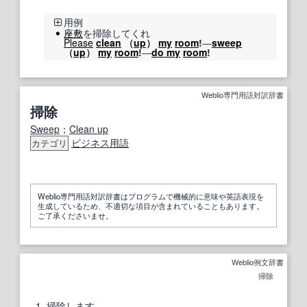
用例
座敷
を掃除してくれ
Please
clean
（
up
）
my
room
!
―
sweep
（
up
）
my
room
!
―
do my
room
!
Weblio専門用語対訳辞書
掃除
Sweep
；
Clean up
ビジネス用語
カテゴリ
Weblio専門用語対訳辞書はプログラムで機械的に意味や英語表現を
生成しているため、不適切な項目が含まれていることもあります。
ご了承くださいませ。
Weblio例文辞書
掃除
1
掃除
します