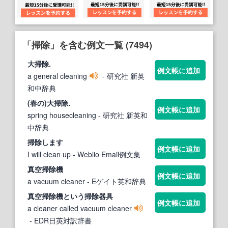
「掃除」を含む例文一覧 (7494)
大
掃除
.
例文帳に追加
a general cleaning
- 研究社 新英
和中辞典
(春の)大
掃除
.
例文帳に追加
spring housecleaning
- 研究社 新英和
中辞典
掃除
します
例文帳に追加
I will clean up
- Weblio Email例文集
真空
掃除
機
例文帳に追加
a vacuum cleaner
- Eゲイト英和辞典
真空
掃除
機という
掃除
器具
例文帳に追加
a cleaner called vacuum cleaner
- EDR日英対訳辞書