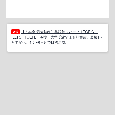
【入会金 最大無料】英語塾リバティ｜TOEIC・
公式
IELTS・TOEFL・英検・大学受験で圧倒的実績。最短1ヶ
月で変化、4.5〜6ヶ月で目標達成。