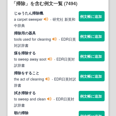
「掃除」を含む例文一覧 (7494)
じゅうたん
掃除
機.
例文帳に追加
a carpet sweeper
- 研究社 新英和
中辞典
掃除
用の器具
例文帳に追加
tools used for cleaning
- EDR日英
対訳辞書
煤を
掃除
する
例文帳に追加
to sweep away soot
- EDR日英対
訳辞書
掃除
をすること
例文帳に追加
the act of cleaning
- EDR日英対訳
辞書
拭き
掃除
する
例文帳に追加
to sweep and clean
- EDR日英対
訳辞書
朝の
掃除
例文帳に追加