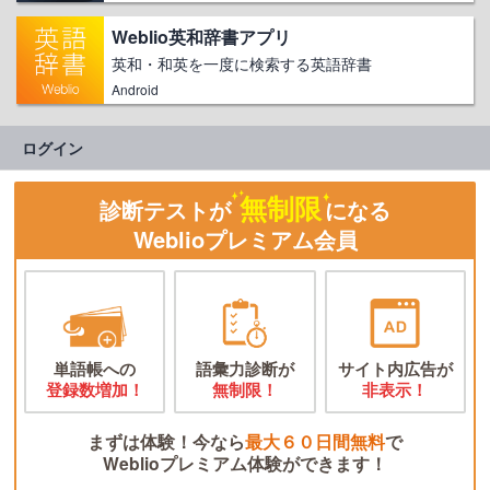
Weblio英和辞書アプリ
英和・和英を一度に検索する英語辞書
Android
ログイン
無制限
診断テストが
になる
Weblioプレミアム会員
単語帳への
語彙力診断が
サイト内広告が
登録数増加！
無制限！
非表示！
まずは体験！今なら
最大６０日間無料
で
Weblioプレミアム体験ができます！