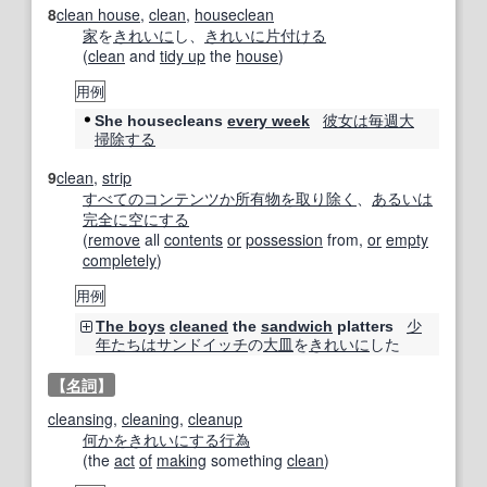
8
clean house
,
clean
,
houseclean
家
を
きれいに
し、
きれいに
片付ける
(
clean
and
tidy up
the
house
)
用例
彼女は
毎週
大
She housecleans
every week
掃除する
9
clean
,
strip
すべての
コンテンツ
か所
有
物
を取り除く
、
あるいは
完全に
空にする
(
remove
all
contents
or
possession
from,
or
empty
completely
)
用例
少
The boys
cleaned
the
sandwich
platters
年
たちは
サンドイッチ
の
大皿
を
きれいに
した
【
名詞
】
cleansing
,
cleaning
,
cleanup
何かを
きれいにする
行為
(the
act
of
making
something
clean
)