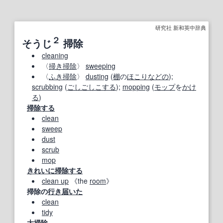
研究社 新和英中辞典
２
そうじ
掃除
cleaning
〈
掃き掃除
〉
sweeping
〈
ふき掃除
〉
dusting
(
棚
の
ほこり
などの
);
scrubbing
(
ごしごし
こする
);
mopping
(
モップ
を
かけ
る
)
掃除する
clean
sweep
dust
scrub
mop
きれいに
掃除する
clean up
《the
room
》
掃除の
行き届いた
clean
tidy
大掃除