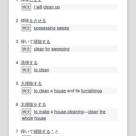
I will
clean up
例文
2
掃除
をさせる
possessing
sweep
例文
3
掃いて
掃除する
clean
by
sweeping
例文
4
清掃する
to clean
例文
5
大掃除する
to clean
a
house
and its
furnishings
例文
6
大掃除
をする
to make
a
house-cleaning
―
clean
the
例文
whole
house
7
掃いて
掃除する
こと