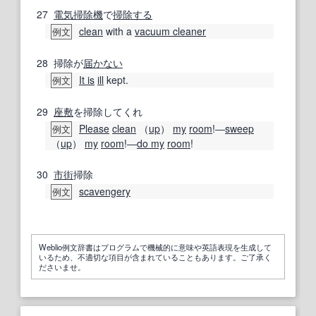
27
電気掃除機
で
掃除する
clean
with a
vacuum cleaner
例文
28
掃除が
届かない
It is
ill
kept.
例文
29
座敷
を掃除してくれ
Please
clean
（
up
）
my
room
!―
sweep
例文
（
up
）
my
room
!―
do my
room
!
30
市街
掃除
scavengery
例文
Weblio例文辞書はプログラムで機械的に意味や英語表現を生成して
いるため、不適切な項目が含まれていることもあります。ご了承く
ださいませ。