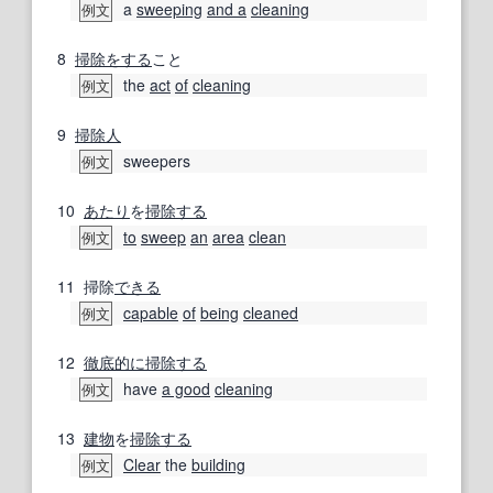
a
sweeping
and a
cleaning
例文
8
掃除をする
こと
the
act
of
cleaning
例文
9
掃除人
sweepers
例文
10
あたり
を
掃除する
to
sweep
an
area
clean
例文
11
掃除
できる
capable
of
being
cleaned
例文
12
徹底的に
掃除する
have
a good
cleaning
例文
13
建物
を
掃除する
Clear
the
building
例文