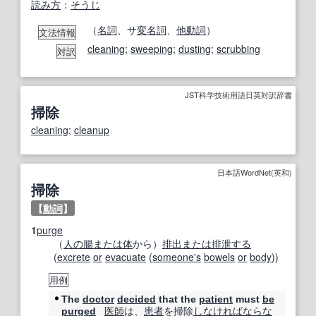
読み方
：
そうじ
（
名詞
、サ
変名
詞
、
他動詞
）
文法情報
cleaning
;
sweeping
;
dusting
;
scrubbing
対訳
JST科学技術用語日英対訳辞書
掃除
cleaning
;
cleanup
日本語WordNet(英和)
掃除
【
動詞
】
1
purge
（
人の
腸
または
体
から）
排出
または
排泄する
(
excrete
or
evacuate
(
someone's
bowels
or
body
))
用例
The
doctor
decided
that the
patient
must
be
医師
は、
患者
を掃除
しなければならな
purged