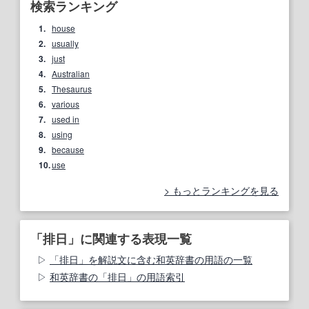
検索ランキング
1.
house
2.
usually
3.
just
4.
Australian
5.
Thesaurus
6.
various
7.
used in
8.
using
9.
because
10.
use
もっとランキングを見る
「排日」に関連する表現一覧
「排日」を解説文に含む和英辞書の用語の一覧
和英辞書の「排日」の用語索引