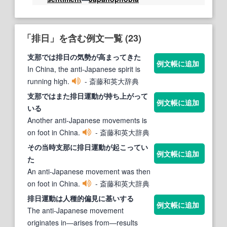
「排日」を含む例文一覧 (23)
支那では
排日
の気勢が高まってきた
例文帳に追加
In China, the anti-Japanese spirit is
running high.
- 斎藤和英大辞典
支那ではまた
排日
運動が持ち上がって
例文帳に追加
いる
Another anti-Japanese movements is
on foot in China.
- 斎藤和英大辞典
その当時支那に
排日
運動が起こってい
例文帳に追加
た
An anti-Japanese movement was then
on foot in China.
- 斎藤和英大辞典
排日
運動は人種的偏見に基いする
例文帳に追加
The anti-Japanese movement
originates in―arises from―results