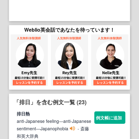
Weblio英会話であなたを待っています！
「排日」を含む例文一覧 (23)
排日
熱
例文帳に追加
anti-Japanese feeling―anti-Japanese
sentiment―Japanophobia
- 斎藤
和英大辞典