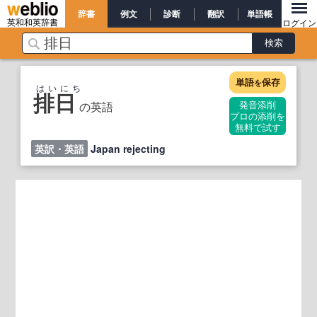
辞書
例文
診断
翻訳
単語帳
英和和英辞書
ログイン
単語
保存
を
はいにち
排日
の英語
発音添削
プロの添削を
無料で試す
英訳・英語
Japan rejecting