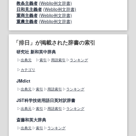
教条主義者
(Weblio例文辞書)
日和見主義者
(Weblio例文辞書)
重商主義者
(Weblio例文辞書)
重農主義者
(Weblio例文辞書)
「排日」が掲載された辞書の索引
研究社 新和英中辞典
出典元
索引
用語索引
ランキング
カテゴリ
JMdict
出典元
索引
用語索引
ランキング
JST科学技術用語日英対訳辞書
出典元
索引
用語索引
ランキング
斎藤和英大辞典
出典元
索引
ランキング