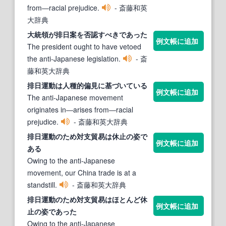
from―racial prejudice.
- 斎藤和英
大辞典
大統領が
排日
案を否認すべきであった
例文帳に追加
The president ought to have vetoed
the anti-Japanese legislation.
- 斎
藤和英大辞典
排日
運動は人種的偏見に基づいている
例文帳に追加
The anti-Japanese movement
originates in―arises from―racial
prejudice.
- 斎藤和英大辞典
排日
運動のため対支貿易は休止の姿で
例文帳に追加
ある
Owing to the anti-Japanese
movement, our China trade is at a
standstill.
- 斎藤和英大辞典
排日
運動のため対支貿易はほとんど休
例文帳に追加
止の姿であった
Owing to the anti-Japanese