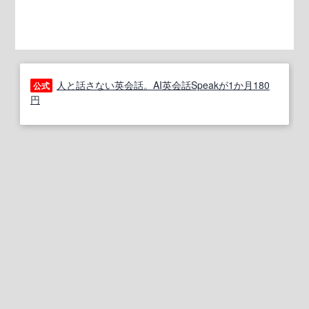
人と話さない英会話。AI英会話Speakが1か月180
公式
円