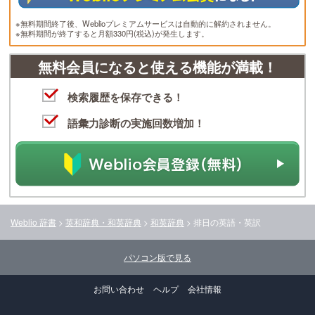
※無料期間終了後、Weblioプレミアムサービスは自動的に解約されません。
※無料期間が終了すると月額330円(税込)が発生します。
無料会員になると使える機能が満載！
検索履歴を保存できる！
語彙力診断の実施回数増加！
Weblio 辞書
>
英和辞典・和英辞典
>
和英辞典
>
排日
の英語・英訳
パソコン版で見る
お問い合わせ
ヘルプ
会社情報