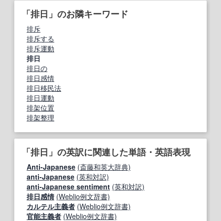
「排日」のお隣キーワード
排斥
排斥する
排斥運動
排日
排日の
排日感情
排日移民法
排日運動
排架位置
排架整理
「排日」の英訳に関連した単語・英語表現
Anti-Japanese
(斎藤和英大辞典)
anti‐Japanese
(英和対訳)
anti‐Japanese sentiment
(英和対訳)
排日感情
(Weblio例文辞書)
カルテル主義者
(Weblio例文辞書)
官能主義者
(Weblio例文辞書)