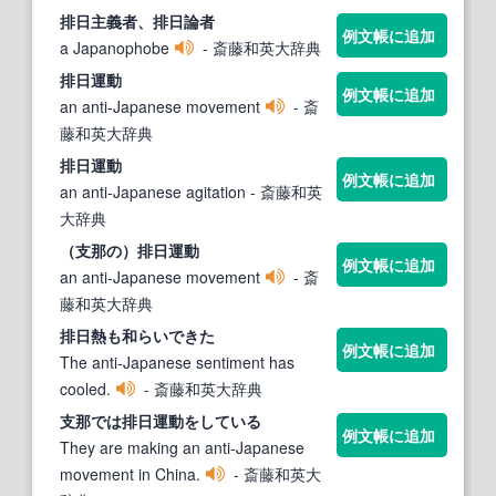
排日
主義者、
排日
論者
例文帳に追加
a Japanophobe
- 斎藤和英大辞典
排日
運動
例文帳に追加
an anti-Japanese movement
- 斎
藤和英大辞典
排日
運動
例文帳に追加
an anti-Japanese agitation
- 斎藤和英
大辞典
（支那の）
排日
運動
例文帳に追加
an anti-Japanese movement
- 斎
藤和英大辞典
排日
熱も和らいできた
例文帳に追加
The anti-Japanese sentiment has
cooled.
- 斎藤和英大辞典
支那では
排日
運動をしている
例文帳に追加
They are making an anti-Japanese
movement in China.
- 斎藤和英大