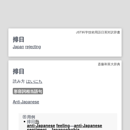
JST科学技術用語日英対訳辞書
排日
Japan
rejecting
斎藤和英大辞典
排日
読み方
はいにち
形容詞相当語句
Anti-Japanese
用例
排日
熱
anti-Japanese
feeling
―
anti-Japanese
sentiment
―
Japanophobia