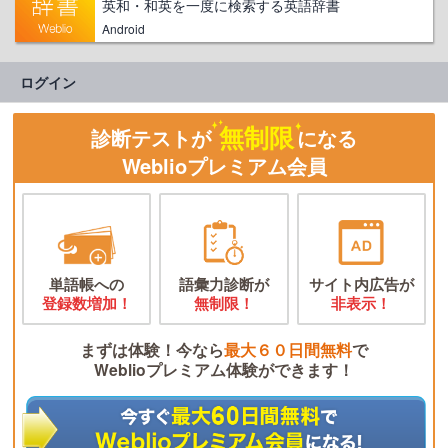
英和・和英を一度に検索する英語辞書
Android
ログイン
無制限
診断テストが
になる
Weblioプレミアム会員
単語帳への
語彙力診断が
サイト内広告が
登録数増加！
無制限！
非表示！
まずは体験！今なら
最大６０日間無料
で
Weblioプレミアム体験ができます！