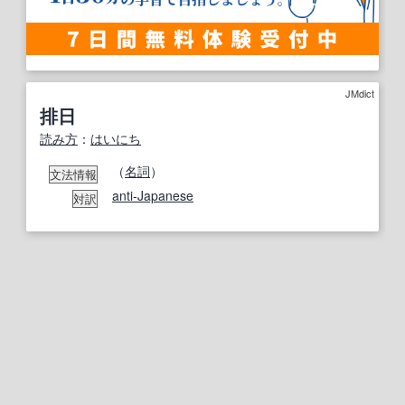
JMdict
排日
読み方
：
はいにち
（
名詞
）
文法情報
anti-Japanese
対訳