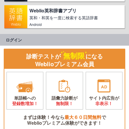
Weblio英和辞書アプリ
英和・和英を一度に検索する英語辞書
Android
ログイン
無制限
診断テストが
になる
Weblioプレミアム会員
単語帳への
語彙力診断が
サイト内広告が
登録数増加！
無制限！
非表示！
まずは体験！今なら
最大６０日間無料
で
Weblioプレミアム体験ができます！