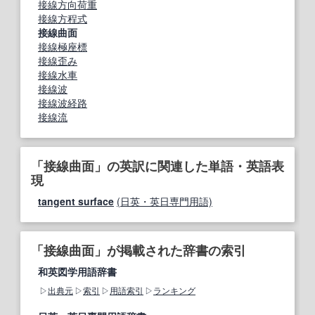
接線方向荷重
接線方程式
接線曲面
接線極座標
接線歪み
接線水車
接線波
接線波経路
接線流
「接線曲面」の英訳に関連した単語・英語表
現
tangent surface
(日英・英日専門用語)
「接線曲面」が掲載された辞書の索引
和英図学用語辞書
出典元
索引
用語索引
ランキング