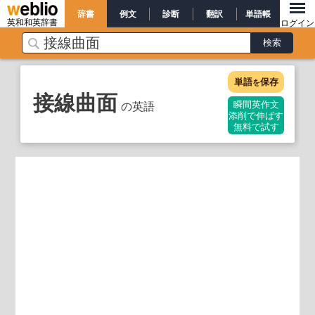
辞書
例文
診断
翻訳
単語帳
英和和英辞書
ログイン
単語
保存
を
接線曲面
の英語
瞬間英作文
添削で伸ばす
無料で試す