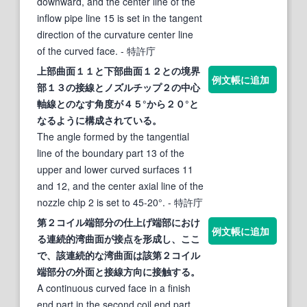
downward, and the center line of the
inflow pipe line 15 is set in the tangent
direction of the curvature center line
of the curved face.
- 特許庁
上部
曲面
１１と下部
曲面
１２との境界
例文帳に追加
部１３の
接線
とノズルチップ２の中心
軸線とのなす角度が４５°から２０°と
なるように構成されている。
The angle formed by the tangential
line of the boundary part 13 of the
upper and lower curved surfaces 11
and 12, and the center axial line of the
nozzle chip 2 is set to 45-20°.
- 特許庁
第２コイル端部分の仕上げ端部におけ
例文帳に追加
る連続的湾
曲面
が接点を形成し、ここ
で、該連続的な湾
曲面
は該第２コイル
端部分の外面と
接線
方向に接触する。
A continuous curved face in a finish
end part in the second coil end part