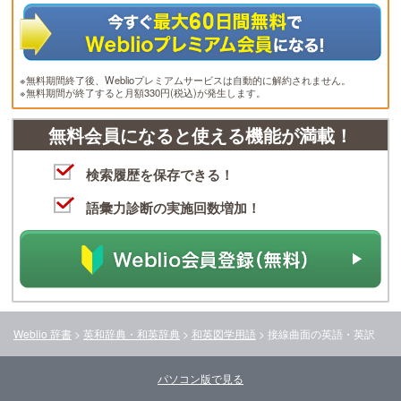
※無料期間終了後、Weblioプレミアムサービスは自動的に解約されません。
※無料期間が終了すると月額330円(税込)が発生します。
無料会員になると使える機能が満載！
検索履歴を保存できる！
語彙力診断の実施回数増加！
Weblio 辞書
>
英和辞典・和英辞典
>
和英図学用語
>
接線曲面
の英語・英訳
パソコン版で見る