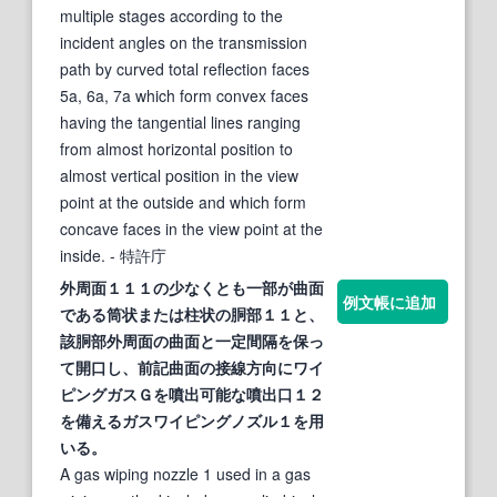
multiple stages according to the
incident angles on the transmission
path by curved total reflection faces
5a, 6a, 7a which form convex faces
having the tangential lines ranging
from almost horizontal position to
almost vertical position in the view
point at the outside and which form
concave faces in the view point at the
inside.
- 特許庁
外周面１１１の少なくとも一部が
曲面
例文帳に追加
である筒状または柱状の胴部１１と、
該胴部外周面の
曲面
と一定間隔を保っ
て開口し、前記
曲面
の
接線
方向にワイ
ピングガスＧを噴出可能な噴出口１２
を備えるガスワイピングノズル１を用
いる。
A gas wiping nozzle 1 used in a gas