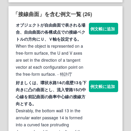
「接線曲面」を含む例文一覧 (26)
オブジェクトが自由
曲面
で表される場
例文帳に追加
合、自由
曲面
の各構成点での
接線
ベク
トルの方向にＵ、Ｖ軸を設定する。
When the object is represented on a
free-form surface, the U and V axes
are set in the direction of a tangent
vector at each configuration point on
the free-form surface.
- 特許庁
好ましくは、環状水路14の底壁13を下
例文帳に追加
向きに凸の
曲面
とし、流入管路15の中
心線を前記
曲面
の曲率中心線の
接線
方
向とする。
Desirably, the bottom wall 13 in the
annular water passage 14 is formed
into a curved face protruding