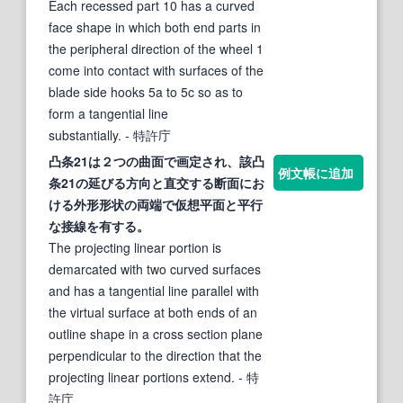
Each recessed part 10 has a curved
face shape in which both end parts in
the peripheral direction of the wheel 1
come into contact with surfaces of the
blade side hooks 5a to 5c so as to
form a tangential line
substantially.
- 特許庁
凸条21は２つの
曲面
で画定され、該凸
例文帳に追加
条21の延びる方向と直交する断面にお
ける外形形状の両端で仮想平面と平行
な
接線
を有する。
The projecting linear portion is
demarcated with two curved surfaces
and has a tangential line parallel with
the virtual surface at both ends of an
outline shape in a cross section plane
perpendicular to the direction that the
projecting linear portions extend.
- 特
許庁