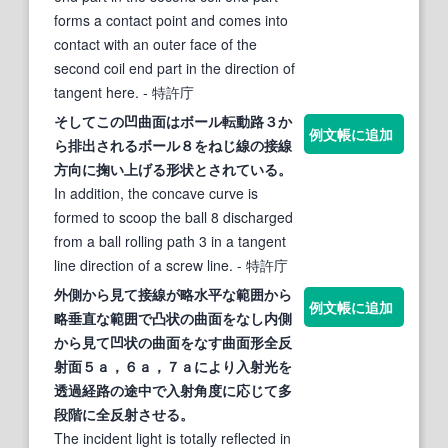
forms a contact point and comes into
contact with an outer face of the
second coil end part in the direction of
tangent here.
- 特許庁
そしてこの凹
曲面
はボール転動路３か
例文帳に追加
ら排出されるボール８をねじ線の
接線
方向に掬い上げる形状とされている。
In addition, the concave curve is
formed to scoop the ball 8 discharged
from a ball rolling path 3 in a tangent
line direction of a screw line.
- 特許庁
外側から見て
接線
が略水平な範囲から
例文帳に追加
略垂直な範囲で凸状の
曲面
をなし内側
から見て凹状の
曲面
をなす
曲面
形全反
射面５ａ，６ａ，７ａにより入射光を
透過経路の途中で入射角度に応じて多
段階に全反射させる。
The incident light is totally reflected in