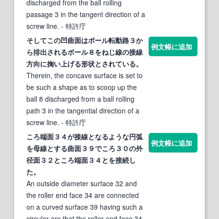
discharged from the ball rolling
passage 3 in the tangent direction of a
screw line.
- 特許庁
そしてこの凹
曲面
はボール転動路３か
例文帳に追加
ら排出されるボール８をねじ線の
接線
方向に掬い上げる形状とされている。
Therein, the concave surface is set to
be such a shape as to scoop up the
ball 8 discharged from a ball rolling
path 3 in the tangential direction of a
screw line.
- 特許庁
ころ端面３４が
接線
となるような円弧
例文帳に追加
を母線とする
曲面
３９でころ３０の外
径面３２ところ端面３４とを接続し
た。
An outside diameter surface 32 and
the roller end face 34 are connected
on a curved surface 39 having such a
circular arc that the roller end face 34