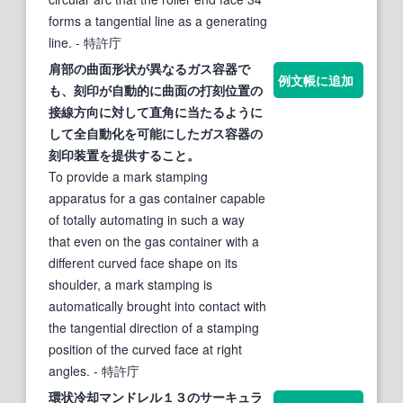
forms a tangential line as a generating
line.
- 特許庁
肩部の
曲面
形状が異なるガス容器で
例文帳に追加
も、刻印が自動的に
曲面
の打刻位置の
接線
方向に対して直角に当たるように
して全自動化を可能にしたガス容器の
刻印装置を提供すること。
To provide a mark stamping
apparatus for a gas container capable
of totally automating in such a way
that even on the gas container with a
different curved face shape on its
shoulder, a mark stamping is
automatically brought into contact with
the tangential direction of a stamping
position of the curved face at right
angles.
- 特許庁
環状冷却マンドレル１３のサーキュラ