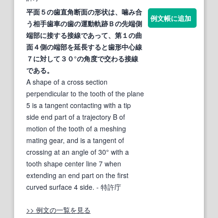
平面５の歯直角断面の形状は、噛み合
例文帳に追加
う相手歯車の歯の運動軌跡Ｂの先端側
端部に接する
接線
であって、第１の
曲
面
４側の端部を延長すると歯形中心線
７に対して３０°の角度で交わる
接線
である。
A shape of a cross section
perpendicular to the tooth of the plane
5 is a tangent contacting with a tip
side end part of a trajectory B of
motion of the tooth of a meshing
mating gear, and is a tangent of
crossing at an angle of 30° with a
tooth shape center line 7 when
extending an end part on the first
curved surface 4 side.
- 特許庁
>> 例文の一覧を見る