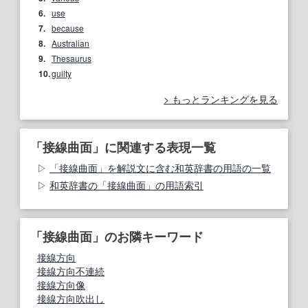
6.
use
7.
because
8.
Australian
9.
Thesaurus
10.
guilty
もっとランキングを見る
「接線曲面」に関連する表現一覧
「接線曲面」を解説文に含む和英辞書の用語の一覧
和英辞書の「接線曲面」の用語索引
「接線曲面」のお隣キーワード
接線方向
接線方向不連続
接線方向像
接線方向吹出し