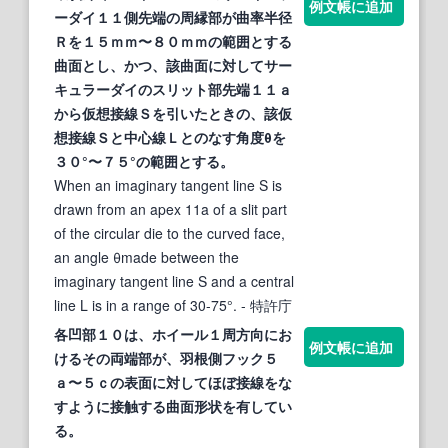
例文帳に追加
ーダイ１１側先端の周縁部が曲率半径
Ｒを１５ｍｍ〜８０ｍｍの範囲とする
曲面
とし、かつ、該
曲面
に対してサー
キュラーダイのスリット部先端１１ａ
から仮想
接線
Ｓを引いたときの、該仮
想
接線
Ｓと中心線Ｌとのなす角度θを
３０°〜７５°の範囲とする。
When an imaginary tangent line S is
drawn from an apex 11a of a slit part
of the circular die to the curved face,
an angle θmade between the
imaginary tangent line S and a central
line L is in a range of 30-75°.
- 特許庁
各凹部１０は、ホイール１周方向にお
例文帳に追加
けるその両端部が、羽根側フック５
ａ〜５ｃの表面に対してほぼ
接線
をな
すように接触する
曲面
形状を有してい
る。