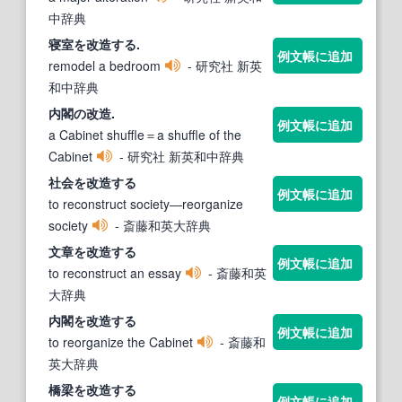
中辞典
寝室を
改造
する.
例文帳に追加
remodel a bedroom
- 研究社 新英
和中辞典
内閣の
改造
.
例文帳に追加
a Cabinet shuffle＝a shuffle of the
Cabinet
- 研究社 新英和中辞典
社会を
改造
する
例文帳に追加
to reconstruct society―reorganize
society
- 斎藤和英大辞典
文章を
改造
する
例文帳に追加
to reconstruct an essay
- 斎藤和英
大辞典
内閣を
改造
する
例文帳に追加
to reorganize the Cabinet
- 斎藤和
英大辞典
橋梁を
改造
する
例文帳に追加