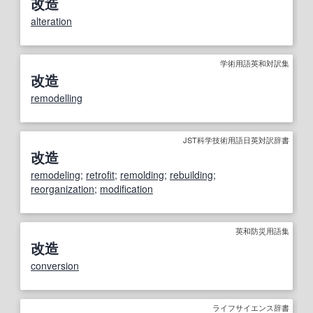
改造
alteration
学術用語英和対訳集
改造
remodelling
JST科学技術用語日英対訳辞書
改造
remodeling
;
retrofit
;
remolding
;
rebuilding
;
reorganization
;
modification
英和防災用語集
改造
conversion
ライフサイエンス辞書