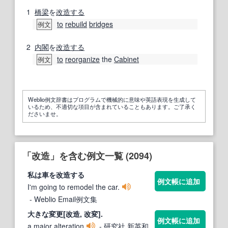
1
橋梁
を
改造する
to
rebuild
bridges
例文
2
内閣
を
改造する
to
reorganize
the
Cabinet
例文
Weblio例文辞書はプログラムで機械的に意味や英語表現を生成して
いるため、不適切な項目が含まれていることもあります。ご了承く
ださいませ。
「改造」を含む例文一覧 (2094)
私は車を
改造
する
例文帳に追加
I'm going to remodel the car.
- Weblio Email例文集
大きな変更[
改造
, 改変].
例文帳に追加
a major alteration
- 研究社 新英和