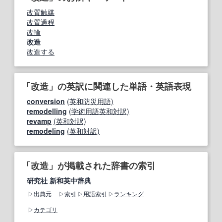
改質触媒
改質過程
改輪
改造
改造する
「改造」の英訳に関連した単語・英語表現
conversion
(英和防災用語)
remodelling
(学術用語英和対訳)
revamp
(英和対訳)
remodeling
(英和対訳)
「改造」が掲載された辞書の索引
研究社 新和英中辞典
出典元
索引
用語索引
ランキング
カテゴリ