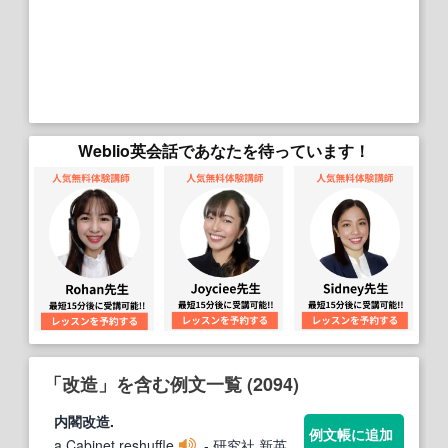
Weblio英会話であなたを待っています！
「改造」を含む例文一覧 (2094)
内閣
改造
.
例文帳に追加
a Cabinet reshuffle
- 研究社 新英