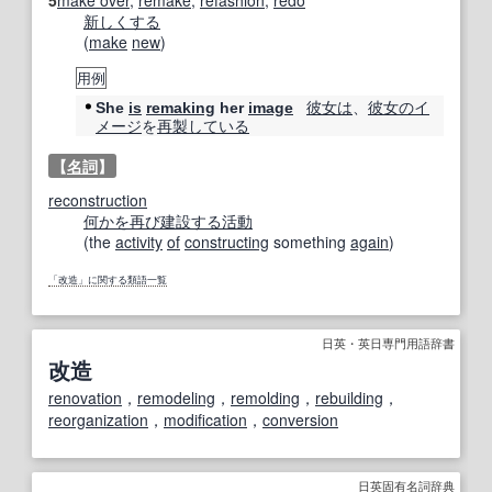
5
make over
,
remake
,
refashion
,
redo
新しくする
(
make
new
)
用例
彼女は
、
彼女の
イ
She
is
remaking
her
image
メージ
を
再製
している
【
名詞
】
reconstruction
何かを
再び
建設する
活動
(the
activity
of
constructing
something
again
)
「改造」に関する類語一覧
日英・英日専門用語辞書
改造
renovation
，
remodeling
，
remolding
，
rebuilding
，
reorganization
，
modification
，
conversion
日英固有名詞辞典