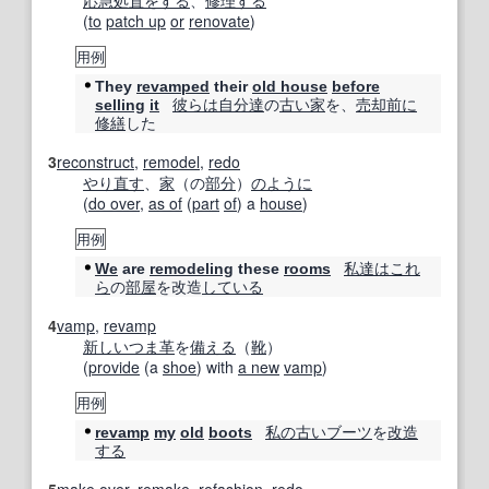
応急処置
をする
、
修理する
(
to
patch up
or
renovate
)
用例
They
revamped
their
old house
before
彼らは
自分
達
の
古い
家
を、
売却
前に
selling
it
修繕
した
3
reconstruct
,
remodel
,
redo
やり直す
、
家
（の
部分
）
のように
(
do over
,
as of
(
part
of
) a
house
)
用例
私達は
これ
We
are
remodeling
these
rooms
ら
の
部屋
を改造
している
4
vamp
,
revamp
新しい
つま革
を
備える
（
靴
）
(
provide
(a
shoe
) with
a new
vamp
)
用例
私の
古い
ブーツ
を
改造
revamp
my
old
boots
する