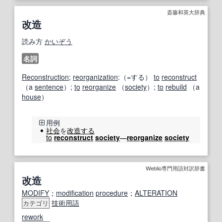
斎藤和英大辞典
改造
読み方
かいぞう
名詞
Reconstruction
;
reorganization
:（=する）
to
reconstruct
（a
sentence
）;
to
reorganize
（
society
）;
to
rebuild
（a
house
）
用例
社会
を
改造する
to
reconstruct
society
―
reorganize
society
Weblio専門用語対訳辞書
改造
MODIFY
；
modification
procedure
；
ALTERATION
技術用語
カテゴリ
rework