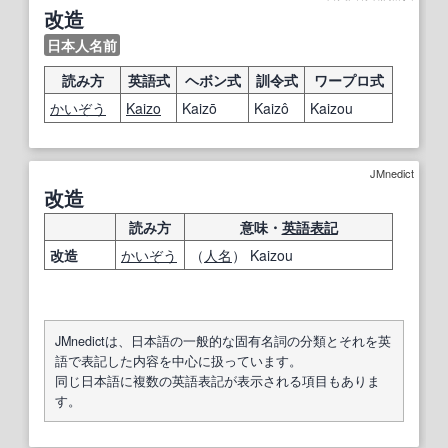
改造
日本人名前
読み方
英語式
ヘボン式
訓令式
ワープロ式
かいぞう
Kaizo
Kaizō
Kaizô
Kaizou
JMnedict
改造
読み方
意味・
英語表記
改造
かいぞう
（
人名
） Kaizou
JMnedictは、日本語の一般的な固有名詞の分類とそれを英
語で表記した内容を中心に扱っています。
同じ日本語に複数の英語表記が表示される項目もありま
す。