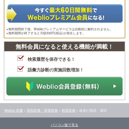
※無料期間終了後、Weblioプレミアムサービスは自動的に解約されません。
※無料期間が終了すると月額330円(税込)が発生します。
無料会員になると使える機能が満載！
検索履歴を保存できる！
語彙力診断の実施回数増加！
Weblio 辞書
>
英和辞典・和英辞典
>
和英辞典
>
改造
の英語・英訳
パソコン版で見る