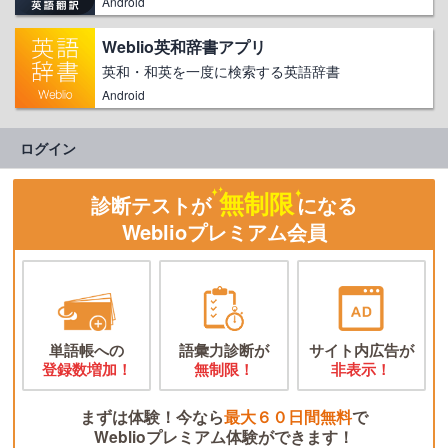
Android
Weblio英和辞書アプリ
英和・和英を一度に検索する英語辞書
Android
ログイン
無制限
診断テストが
になる
Weblioプレミアム会員
単語帳への
語彙力診断が
サイト内広告が
登録数増加！
無制限！
非表示！
まずは体験！今なら
最大６０日間無料
で
Weblioプレミアム体験ができます！