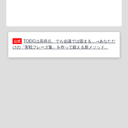
TOEICは高得点。でも会議では固まる…→あなただ
公式
けの「実戦フレーズ集」を作って鍛える新メソッド。