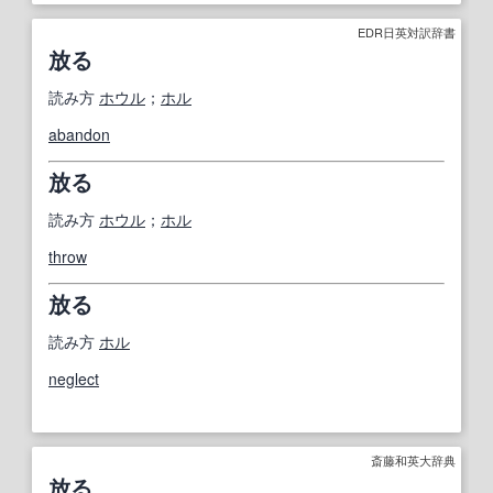
EDR日英対訳辞書
放る
読み方
ホウル
；
ホル
abandon
放る
読み方
ホウル
；
ホル
throw
放る
読み方
ホル
neglect
斎藤和英大辞典
放る