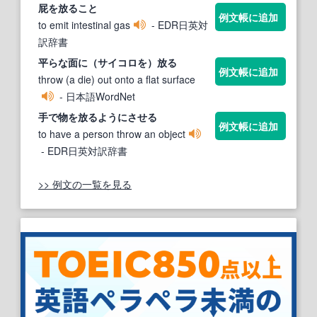
屁を
放る
こと
例文帳に追加
to emit intestinal gas
- EDR日英対
訳辞書
平らな面に（サイコロを）
放る
例文帳に追加
throw (a die) out onto a flat surface
- 日本語WordNet
手で物を
放る
ようにさせる
例文帳に追加
to have a person throw an object
- EDR日英対訳辞書
>> 例文の一覧を見る