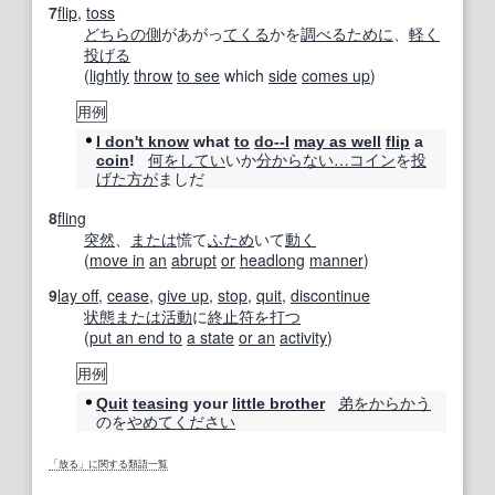
7
flip
,
toss
どちらの
側
があがっ
てくる
かを
調べる
ために
、
軽く
投げる
(
lightly
throw
to see
which
side
comes up
)
用例
I don't know
what
to
do--I
may as well
flip
a
何を
してい
いか
分からない
…
コイン
を
投
coin
!
げた
方が
ましだ
8
fling
突然
、
または
慌て
ふため
いて
動く
(
move in
an
abrupt
or
headlong
manner
)
9
lay off
,
cease
,
give up
,
stop
,
quit
,
discontinue
状態
または
活動
に
終止符を打つ
(
put an end to
a state
or an
activity
)
用例
弟
をからかう
Quit
teasing
your
little brother
のを
やめてください
「放る」に関する類語一覧