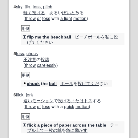
4
sky
,
flip
,
toss
,
pitch
軽く
投げる
、あるい
ぽいと
放る
(
throw
or
toss
with
a light
motion
)
用例
ビーチボール
を
私
に
投
flip me
the
beachball
げ
てくだ
さい
5
toss
,
chuck
不注意
の
投球
(
throw
carelessly
)
用例
ボール
を
投げ
てくだ
さい
chuck
the
ball
6
flick
,
jerk
速い
モーション
で
投げる
または
トス
する
(
throw
or
toss
with a
quick
motion
)
用例
テー
flick
a piece of
paper
across the
table
ブル
上で
一枚の紙
を
急に
動かす