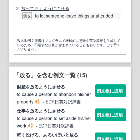
3
放っておく
ように
させる
to let
someone
leave
things
unattended
例文
Weblio例文辞書はプログラムで機械的に意味や英語表現を生成して
いるため、不適切な項目が含まれていることもあります。ご了承く
ださいませ。
「放る」を含む例文一覧 (15)
財産を
放る
ようにさせる
例文帳に追加
to cause a person to abandon his/her
property
- EDR日英対訳辞書
仕事を
放る
ようにさせる
例文帳に追加
to cause a person to set aside his/her
work
- EDR日英対訳辞書
軽く投げる、あるいぽいと
放る
例文帳に追加