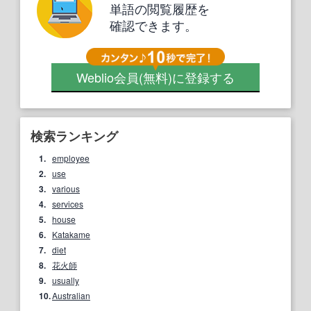
単語の閲覧履歴を
確認できます。
Weblio会員
(無料)
に登録する
検索ランキング
1.
employee
2.
use
3.
various
4.
services
5.
house
6.
Katakame
7.
diet
8.
花火師
9.
usually
10.
Australian