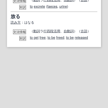
文法情報
to
excrete
(
faeces
,
urine
)
対訳
放る
読み方
：はなる
（
動詞
ラ
行
四
段
活用
、
自動詞
）（
古語
）
文法情報
to get
free
;
to be
freed
;
to be
released
対訳