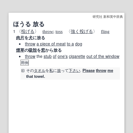
研究社 新和英中辞典
ほうる 放る
1
〈
投げる
〉
throw
;
toss
〈
強く
投げる
〉
fling
肉片
を
犬
に放る
throw
a piece of meat
to a
dog
煙草
の
吸殻
を
窓
から放る
throw
the
stub
of
one's
cigarette
out of the window
用例
その
タオル
を
私
に
放
って
下さい
.
Please
throw
me
that towel.