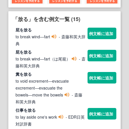
「放る」を含む例文一覧 (15)
屁を
放る
例文帳に追加
to break wind―fart
- 斎藤和英大辞
典
屁を
放る
例文帳に追加
to break wind―fart（は尾籠）
- 斎
藤和英大辞典
糞を
放る
例文帳に追加
to void excrement―evacuate
excrement―evacuate the
bowels―move the bowels
- 斎藤
和英大辞典
仕事を
放る
例文帳に追加
to lay aside one's work
- EDR日英
対訳辞書