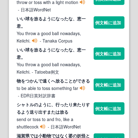
throw or toss with a light motion
- 日本語WordNet
いい球を
放る
ようになったな、恵一
例文帳に追加
君。
You throw a good ball nowadays,
Keiichi.
- Tanaka Corpus
いい球を
放る
ようになったな、恵一
例文帳に追加
君。
You throw a good ball nowadays,
Keiichi.
- Tatoeba例文
物をつかんで遠くへ
放る
ことができる
例文帳に追加
to be able to toss something far
- EDR日英対訳辞書
シャトルのように、行ったり来たりす
例文帳に追加
るよう送り出すまたは
放る
send or toss to and fro, like a
shuttlecock
- 日本語WordNet
滋賀県では小動物ではなく婆の妖怪と