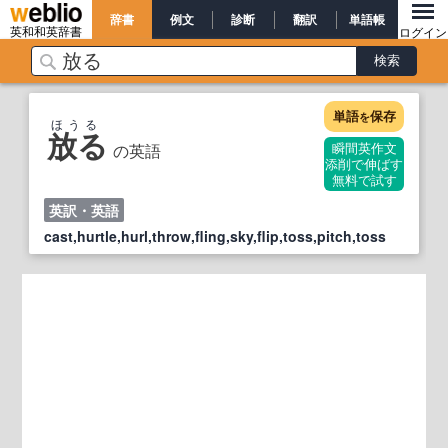
辞書
例文
診断
翻訳
単語帳
英和和英辞書
ログイン
単語
保存
を
ほうる
放る
の英語
瞬間英作文
添削で伸ばす
無料で試す
英訳・英語
cast,hurtle,hurl,throw,fling,sky,flip,toss,pitch,toss