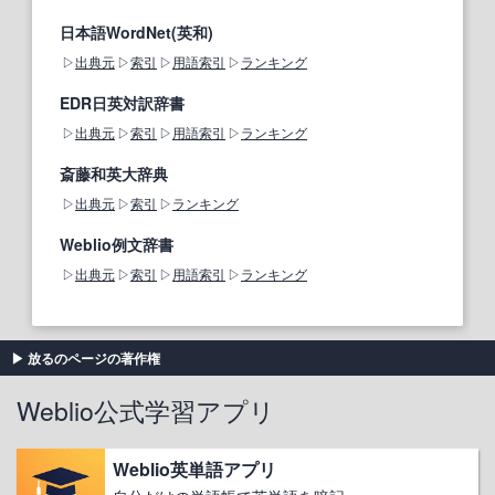
日本語WordNet(英和)
出典元
索引
用語索引
ランキング
EDR日英対訳辞書
出典元
索引
用語索引
ランキング
斎藤和英大辞典
出典元
索引
ランキング
Weblio例文辞書
出典元
索引
用語索引
ランキング
放るのページの著作権
Weblio公式学習アプリ
Weblio英単語アプリ