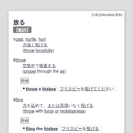
日本語WordNet(英和)
放る
【
動詞
】
1
cast
,
hurtle
,
hurl
力強く
投げる
(
throw
forcefully
)
2
throw
空気中
で
推進する
(
propel
through the
air
)
用例
フリスビー
を
投げ
てくだ
さい
throw
a
frisbee
3
fling
力
を
込
めて、
または
見境
いなく
投げる
(
throw
with
force
or
recklessness
)
用例
フリスビー
を
投げる
fling
the
frisbee