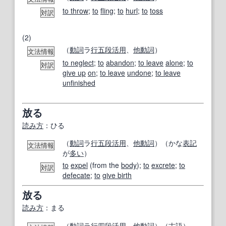
to throw
;
to
fling
;
to
hurl
;
to
toss
対訳
(2)
（
動詞
ラ
行
五段活用
、
他動詞
）
文法情報
to neglect
;
to
abandon
;
to leave
alone
;
to
対訳
give up
on
;
to leave
undone
;
to leave
unfinished
放る
読み方
：ひる
（
動詞
ラ
行
五段活用
、
他動詞
）（かな
表記
文法情報
が
多い
）
to
expel
(from the
body
);
to
excrete
;
to
対訳
defecate
;
to
give birth
放る
読み方
：まる
（
動詞
ラ
行
四
段
活用
、
他動詞
）（
古語
）