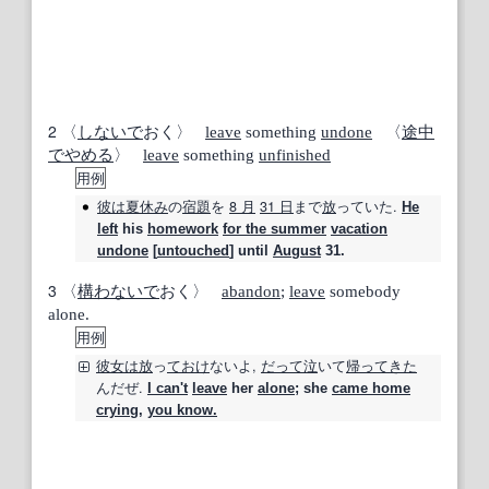
2
〈
しないで
おく〉
leave
something
undone
〈
途中
でやめる
〉
leave
something
unfinished
用例
彼は
夏休み
の
宿題
を
8 月
31 日
まで
放
っていた.
He
left
his
homework
for the summer
vacation
undone
[
untouched
] until
August
31.
3
〈
構わないで
おく〉
abandon
;
leave
somebody
alone.
用例
彼女は
放
っ
ておけ
ないよ,
だって
泣
いて
帰ってきた
んだぜ.
I can't
leave
her
alone
; she
came home
crying
,
you know.