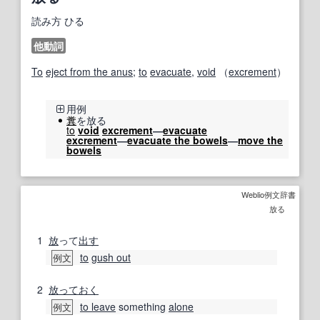
読み方
ひる
他動詞
To
eject from the anus
;
to
evacuate
,
void
（
excrement
）
用例
糞
を放る
to
void
excrement
―
evacuate
excrement
―
evacuate the bowels
―
move the
bowels
Weblio例文辞書
放る
1
放
って
出す
to
gush out
例文
2
放っておく
to leave
something
alone
例文