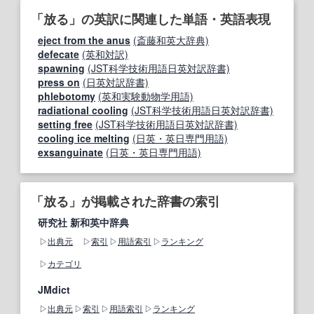
「放る」の英訳に関連した単語・英語表現
eject from the anus
(斎藤和英大辞典)
defecate
(英和対訳)
spawning
(JST科学技術用語日英対訳辞書)
press on
(日英対訳辞書)
phlebotomy
(英和実験動物学用語)
radiational cooling
(JST科学技術用語日英対訳辞書)
setting free
(JST科学技術用語日英対訳辞書)
cooling ice melting
(日英・英日専門用語)
exsanguinate
(日英・英日専門用語)
「放る」が掲載された辞書の索引
研究社 新和英中辞典
出典元
索引
用語索引
ランキング
カテゴリ
JMdict
出典元
索引
用語索引
ランキング