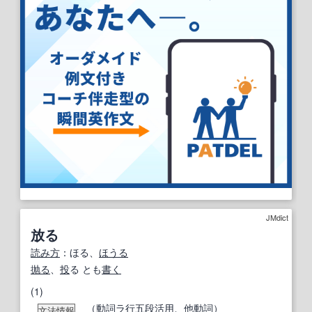
JMdict
放る
読み方
：ほる、
ほうる
抛る
、
投
る とも
書く
(1)
（
動詞
ラ
行
五段活用
、
他動詞
）
文法情報