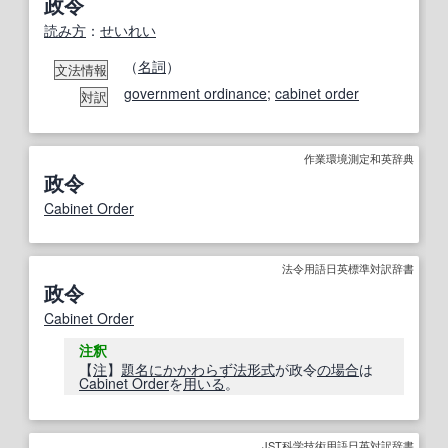
政令
読み方
：
せいれい
（
名詞
）
文法情報
government ordinance
;
cabinet order
対訳
作業環境測定和英辞典
政令
Cabinet Order
法令用語日英標準対訳辞書
政令
Cabinet Order
注釈
【
注
】
題名
にかかわらず
法
形式
が政令
の場合
は
Cabinet Order
を
用いる
。
JST科学技術用語日英対訳辞書