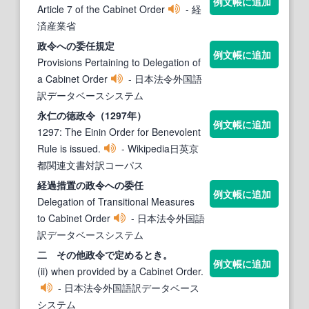
例文帳に追加
Article 7 of the Cabinet Order
- 経
済産業省
政令
への委任規定
例文帳に追加
Provisions Pertaining to Delegation of
a Cabinet Order
- 日本法令外国語
訳データベースシステム
永仁の徳
政令
（1297年）
例文帳に追加
1297: The Einin Order for Benevolent
Rule is issued.
- Wikipedia日英京
都関連文書対訳コーパス
経過措置の
政令
への委任
例文帳に追加
Delegation of Transitional Measures
to Cabinet Order
- 日本法令外国語
訳データベースシステム
二 その他
政令
で定めるとき。
例文帳に追加
(ii) when provided by a Cabinet Order.
- 日本法令外国語訳データベース
システム