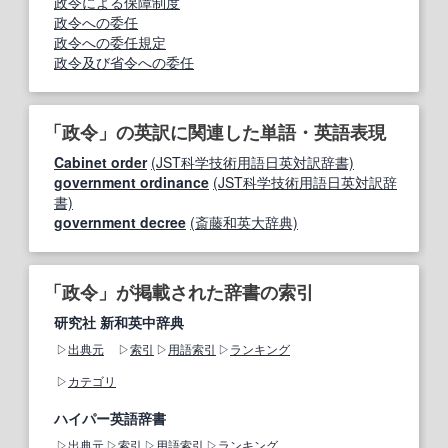
政令による保障制度
政令への委任
政令への委任規定
政令及び省令への委任
「政令」の英訳に関連した単語・英語表現
Cabinet order
(JST科学技術用語日英対訳辞書)
government ordinance
(JST科学技術用語日英対訳辞
書)
government decree
(斎藤和英大辞典)
「政令」が掲載された辞書の索引
研究社 新和英中辞典
出典元
索引
用語索引
ランキング
カテゴリ
ハイパー英語辞書
出典元
索引
用語索引
ランキング