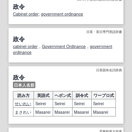
政令
Cabinet order
;
government ordinance
日英・英日専門用語辞書
政令
cabinet order
，
Government Ordinance
，
government
ordinance
日英固有名詞辞典
政令
日本人名前
読み方
英語式
ヘボン式
訓令式
ワープロ式
せいれい
Seirei
Seirei
Seirei
Seirei
まされい
Masarei
Masarei
Masarei
Masarei
斎藤和英大辞典