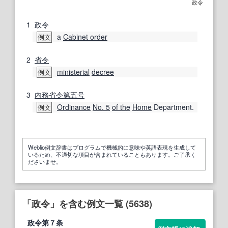
政令
1
政令
a
Cabinet order
例文
2
省令
ministerial
decree
例文
3
内務省
令
第五
号
Ordinance
No. 5
of the
Home
Department.
例文
Weblio例文辞書はプログラムで機械的に意味や英語表現を生成して
いるため、不適切な項目が含まれていることもあります。ご了承く
ださいませ。
「政令」を含む例文一覧 (5638)
政令
第７条