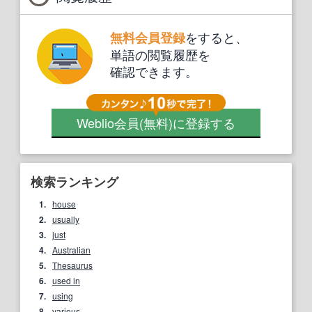
をすると、
無料会員登録
単語の閲覧履歴を
確認できます。
Weblio会員
(無料)
に登録する
検索ランキング
1.
house
2.
usually
3.
just
4.
Australian
5.
Thesaurus
6.
used in
7.
using
8.
various