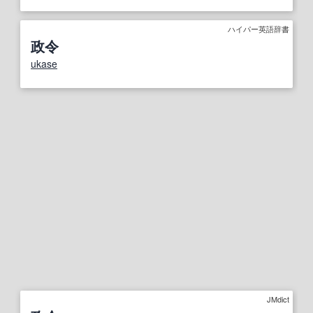
ハイパー英語辞書
政令
ukase
JMdict