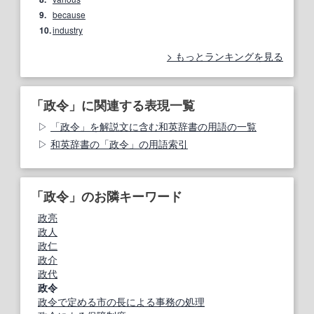
9.
because
10.
industry
もっとランキングを見る
「政令」に関連する表現一覧
「政令」を解説文に含む和英辞書の用語の一覧
和英辞書の「政令」の用語索引
「政令」のお隣キーワード
政亮
政人
政仁
政介
政代
政令
政令で定める市の長による事務の処理