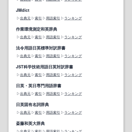
JMdict
出典元
索引
用語索引
ランキング
作業環境測定和英辞典
出典元
索引
用語索引
ランキング
法令用語日英標準対訳辞書
出典元
索引
用語索引
ランキング
JST科学技術用語日英対訳辞書
出典元
索引
用語索引
ランキング
日英・英日専門用語辞書
出典元
索引
用語索引
ランキング
日英固有名詞辞典
出典元
索引
用語索引
ランキング
斎藤和英大辞典
出典元
索引
用語索引
ランキング