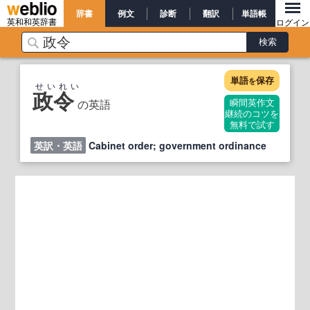
辞書
例文
診断
翻訳
単語帳
英和和英辞書
ログイン
単語
保存
を
せいれい
政令
の英語
瞬間英作文
継続のコツを
無料で試す
英訳・英語
Cabinet order; government ordinance