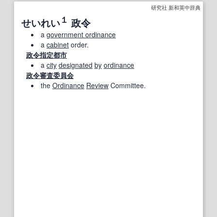
研究社 新和英中辞典
１
せいれい
政令
a
government ordinance
a
cabinet
order.
政令指定都市
a
city
designated
by
ordinance
政令審査委員会
the
Ordinance
Review
Committee.