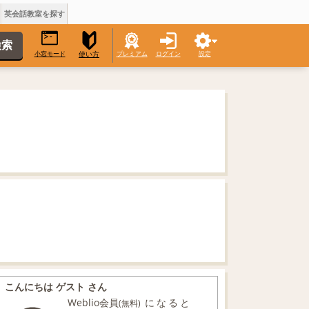
英会話教室を探す
小窓モード
プレミアム
ログイン
設定
使い方
こんにちは ゲスト さん
Weblio会員
になると
(無料)