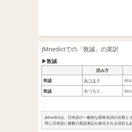
JMnedictでの「敦誠」の英訳
敦誠
読み方
敦
誠
あつま
さ
Ats
あつもと
敦
誠
Ats
JMnedictは、日本語の一般的な固有名詞の分
同じ日本語に複数の英語表記が表示される項目も