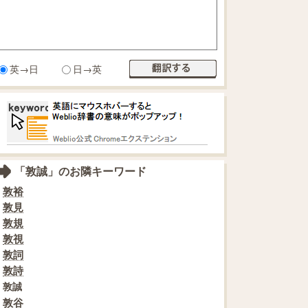
英→日
日→英
「敦誠」のお隣キーワード
敦裕
敦見
敦規
敦視
敦詞
敦詩
敦誠
敦谷