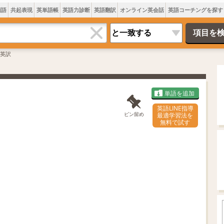
類語
共起表現
英単語帳
英語力診断
英語翻訳
オンライン英会話
英語コーチングを探す
英訳
単語を追加
英語LINE指導
ピン留め
最適学習法を
無料で試す
L
o
/
U
a
n
d
m
e
u
d
t
:
e
7
0
.
0
5