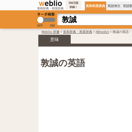
506万語
英和和英辞典
英語例文
英語
収録！
英和辞典・和英辞典
Weblio 辞書
>
英和辞典・和英辞典
>
JMnedict
>
敦誠の英語・
意味
敦誠の英語