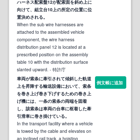
ハーネス配
索
盤12が配
索
面を
斜
め上に
向けて、組立台10上の所定の位置に位
置決めされる。
When the sub wire harnesses are
attached to the assembled vehicle
component, the wire harness
distribution panel 12 is located at a
prescribed position on the assembly
table 10 with the distribution surface
slanted upward.
- 特許庁
車両が
索
条に牽引されて傾
斜
した軌道
例文帳に追加
上を昇降する輸送設備において、
索
条
を巻き上げ巻き下げするための巻き上
げ機には、一条の
索
条の両端を固着
し、該
索
条は車両の台車に枢着した牽
引滑車に巻き掛けている。
In the transport facility where a vehicle
is towed by the cable and elevates on
an inclined rail track, a hoisting