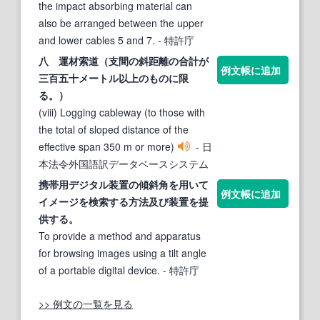
the impact absorbing material can
also be arranged between the upper
and lower cables 5 and 7.
- 特許庁
八 運材
索
道（支間の
斜
距離の合計が
例文帳に追加
三百五十メートル以上のものに限
る。）
(viii) Logging cableway (to those with
the total of sloped distance of the
effective span 350 m or more)
- 日
本法令外国語訳データベースシステム
携帯用デジタル装置の傾
斜
角を用いて
例文帳に追加
イメージを検
索
する方法及び装置を提
供する。
To provide a method and apparatus
for browsing images using a tilt angle
of a portable digital device.
- 特許庁
>> 例文の一覧を見る