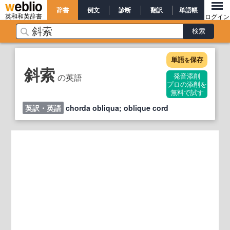
辞書
例文
診断
翻訳
単語帳
英和和英辞書
ログイン
単語
保存
を
斜索
の英語
発音添削
プロの添削を
無料で試す
英訳・英語
chorda obliqua; oblique cord