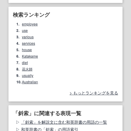
検索ランキング
1.
employee
2.
use
3.
various
4.
services
5.
house
6.
Katakame
7.
diet
8.
花火師
9.
usually
10.
Australian
もっとランキングを見る
「斜索」に関連する表現一覧
「斜索」を解説文に含む和英辞書の用語の一覧
和英辞書の「斜索」の用語索引