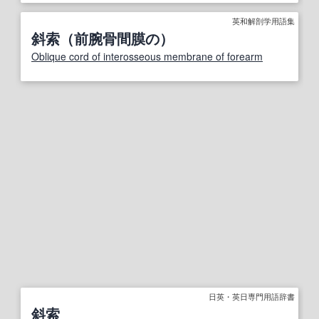
英和解剖学用語集
斜索（前腕骨間膜の）
Oblique cord of interosseous membrane of forearm
日英・英日専門用語辞書
斜索