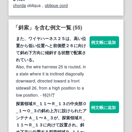
chorda
obliqua，
oblique cord
「斜索」を含む例文一覧 (55)
また、ワイヤハーネス２５は、高い位
例文帳に追加
置から低い位置へと前側壁２６に向け
て
斜
め下方向に傾
斜
する状態で配
索
さ
れている。
Also, the wire harness 25 is routed, in
a state where it is inclined diagonally
downward, directed toward a front
sidewall 26, from a high position to a
low position.
- 特許庁
探
索
領域Ｒ_１１〜Ｒ_１３の中央部Ｏ
例文帳に追加
_１〜Ｏ_３の
斜
め上方に設けられたア
ンテナＡ_１〜Ａ_３が、探
索
領域Ｒ_
１１〜Ｒ_１３に向けて設置され、
斜
め下方に位置する探
索
領域Ｒ_１１〜