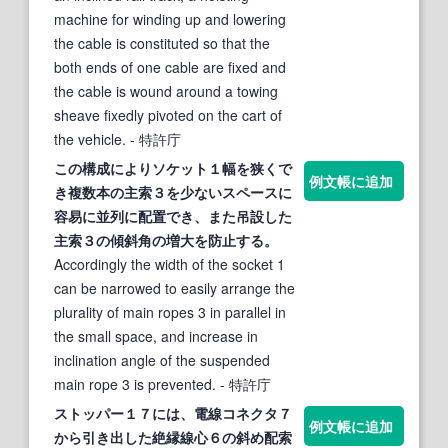
machine for winding up and lowering
the cable is constituted so that the
both ends of one cable are fixed and
the cable is wound around a towing
sheave fixedly pivoted on the cart of
the vehicle.
- 特許庁
この構成によりソケット１幅を狭くで
例文帳に追加
き複数本の主
索
３を少ないスペースに
容易に並列に配置でき、また吊設した
主
索
３の傾
斜
角の増大を防止する。
Accordingly the width of the socket 1
can be narrowed to easily arrange the
plurality of main ropes 3 in parallel in
the small space, and increase in
inclination angle of the suspended
main rope 3 is prevented.
- 特許庁
ストッパー１７には、電線コネクタ７
例文帳に追加
から引き出した絶縁線心６の
斜
め配
索