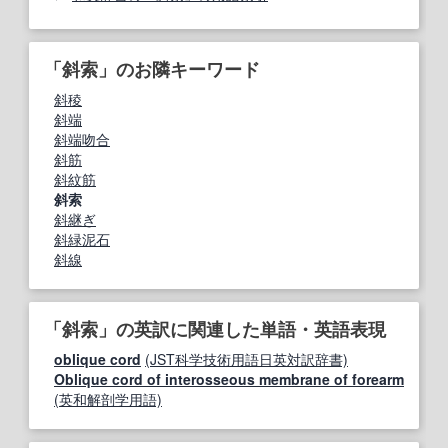
「斜索」のお隣キーワード
斜稜
斜端
斜端吻合
斜筋
斜紋筋
斜索
斜継ぎ
斜緑泥石
斜線
「斜索」の英訳に関連した単語・英語表現
oblique cord
(JST科学技術用語日英対訳辞書)
Oblique cord of interosseous membrane of forearm
(英和解剖学用語)