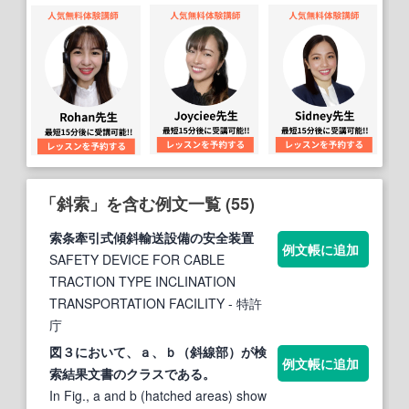
「斜索」を含む例文一覧 (55)
索
条牽引式傾
斜
輸送設備の安全装置
例文帳に追加
SAFETY DEVICE FOR CABLE
TRACTION TYPE INCLINATION
TRANSPORTATION FACILITY
- 特許
庁
図３において、ａ、ｂ（
斜
線部）が検
例文帳に追加
索
結果文書のクラスである。
In Fig., a and b (hatched areas) show