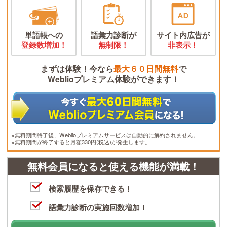
単語帳への
語彙力診断が
サイト内広告が
登録数増加！
無制限！
非表示！
まずは体験！今なら
最大６０日間無料
で
Weblioプレミアム体験ができます！
※無料期間終了後、Weblioプレミアムサービスは自動的に解約されません。
※無料期間が終了すると月額330円(税込)が発生します。
無料会員になると使える機能が満載！
検索履歴を保存できる！
語彙力診断の実施回数増加！