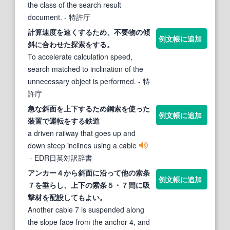
the class of the search result
document.
- 特許庁
計算速度を速くするため、不要物の傾
例文帳に追加
斜
に合わせた探
索
をする。
To accelerate calculation speed,
search matched to inclination of the
unnecessary object is performed.
- 特
許庁
急な
斜
面を上下するため鋼
索
を使った
例文帳に追加
装置で運転をする鉄道
a driven railway that goes up and
down steep inclines using a cable
- EDR日英対訳辞書
アンカー４から
斜
面に沿って他の
索
条
例文帳に追加
７を垂らし、上下の
索
条５・７間に吸
撃材を配設してもよい。
Another cable 7 is suspended along
the slope face from the anchor 4, and