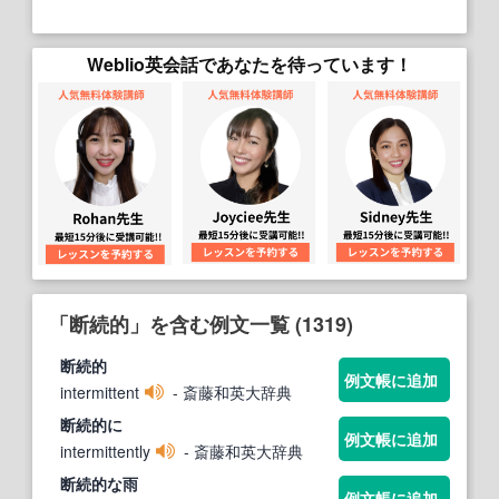
Weblio英会話であなたを待っています！
「断続的」を含む例文一覧 (1319)
断続的
例文帳に追加
intermittent
- 斎藤和英大辞典
断続的
に
例文帳に追加
intermittently
- 斎藤和英大辞典
断続的
な雨
例文帳に追加