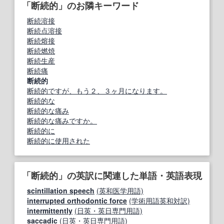
「断続的」のお隣キーワード
断続溶接
断続点溶接
断続熔接
断続燃焼
断続生産
断続痛
断続的
断続的ですが、もう２、３ヶ月になります。
断続的な
断続的な痛み
断続的な痛みですか。
断続的に
断続的に使用された
「断続的」の英訳に関連した単語・英語表現
scintillation speech
(英和医学用語)
interrupted orthodontic force
(学術用語英和対訳)
intermittently
(日英・英日専門用語)
saccadic
(日英・英日専門用語)