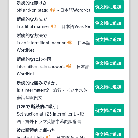
断続的
な静けさ
例文帳に追加
off-and-on static
- 日本語WordNet
断続的
な方法で
例文帳に追加
in a fitful manner
- 日本語WordNet
断続的
な方法で
例文帳に追加
in an intermittent manner
- 日本語
WordNet
断続的
なにわか雨
例文帳に追加
intermittent rain showers
- 日本語
WordNet
断続的
な痛みですか。
例文帳に追加
Is it intermittent?
- 旅行・ビジネス英
会話翻訳例文
[125で
断続的
に吸引]
例文帳に追加
Set suction at 125 intermittent.
- 映
画・海外ドラマ英語字幕翻訳辞書
彼は
断続的
に眠った
例文帳に追加
he slept fitfully
- 日本語WordNet