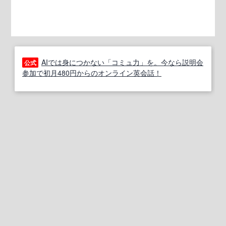
AIでは身につかない「コミュ力」を。今なら説明会
公式
参加で初月480円からのオンライン英会話！