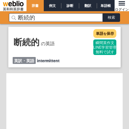
辞書
例文
診断
翻訳
単語帳
英和和英辞書
ログイン
単語
保存
を
断続的
の英語
瞬間英作文
LINE学習管理
無料で試す
英訳・英語
intermittent