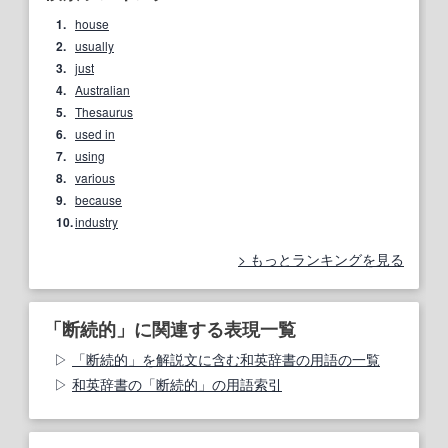
1.
house
2.
usually
3.
just
4.
Australian
5.
Thesaurus
6.
used in
7.
using
8.
various
9.
because
10.
industry
もっとランキングを見る
「断続的」に関連する表現一覧
「断続的」を解説文に含む和英辞書の用語の一覧
和英辞書の「断続的」の用語索引