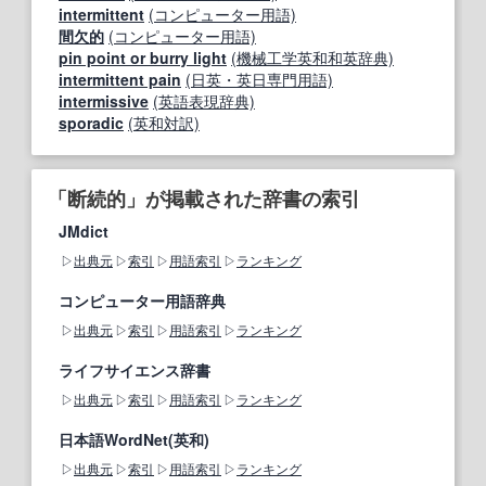
intermittent
(コンピューター用語)
間欠的
(コンピューター用語)
pin point or burry light
(機械工学英和和英辞典)
intermittent pain
(日英・英日専門用語)
intermissive
(英語表現辞典)
sporadic
(英和対訳)
「断続的」が掲載された辞書の索引
JMdict
出典元
索引
用語索引
ランキング
コンピューター用語辞典
出典元
索引
用語索引
ランキング
ライフサイエンス辞書
出典元
索引
用語索引
ランキング
日本語WordNet(英和)
出典元
索引
用語索引
ランキング