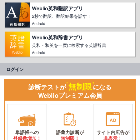
Weblio英和翻訳アプリ
2秒で翻訳、翻訳結果を話す！
Android
Weblio英和辞書アプリ
英和・和英を一度に検索する英語辞書
Android
ログイン
無制限
診断テストが
になる
Weblioプレミアム会員
単語帳への
語彙力診断が
サイト内広告が
登録数増加！
無制限！
非表示！