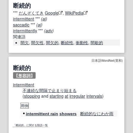
断続的
***
だんぞくてき
Google
,
WikiPedia
intermittent
***
(
aj
)
saccadic
***
(
aj
)
intermittently
***
(
adv
)
関連語
間欠
,
間欠性
,
間欠的
,
断続性
,
衝動性
,
間歇的
日本語WordNet(英和)
断続的
【
形容詞
】
intermittent
不連続な
間隔で
止まり
始まる
(
stopping
and
starting
at
irregular
intervals
)
用例
断続的な
にわか雨
intermittent rain
showers
「断続的」に関する類語一覧