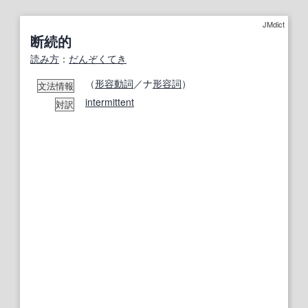
JMdict
断続的
読み方
：
だんぞくてき
（
形容動詞
／ナ
形容詞
）
文法情報
intermittent
対訳