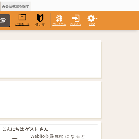
英会話教室を探す
小窓モード
プレミアム
ログイン
設定
使い方
こんにちは ゲスト さん
Weblio会員
になると
(無料)