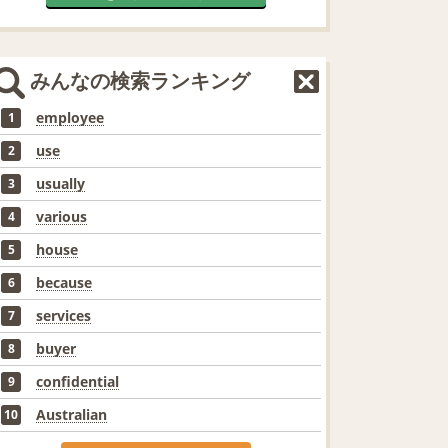
みんなの検索ランキング
employee
1
use
2
usually
3
various
4
house
5
because
6
services
7
buyer
8
confidential
9
Australian
10