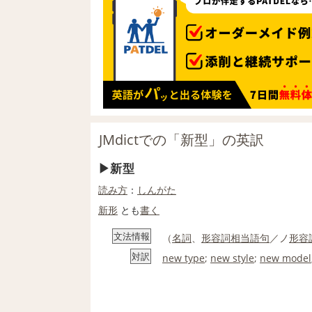
JMdictでの「新型」の英訳
新型
読み方
：
しんがた
新形
とも
書く
文法情報
（
名詞
、
形容詞相当語句
／ノ
形容
対訳
new type
;
new style
;
new model