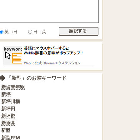
英→日
日→英
「新型」のお隣キーワード
新坡青年駅
新坪
新坪川橋
新坪田
新坪郡
新垂井
新型
新型FFM