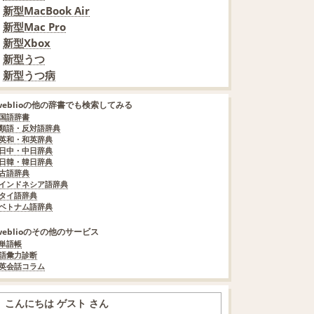
新型MacBook Air
新型Mac Pro
新型Xbox
新型うつ
新型うつ病
weblioの他の辞書でも検索してみる
国語辞書
類語・反対語辞典
英和・和英辞典
日中・中日辞典
日韓・韓日辞典
古語辞典
インドネシア語辞典
タイ語辞典
ベトナム語辞典
weblioのその他のサービス
単語帳
語彙力診断
英会話コラム
こんにちは ゲスト さん