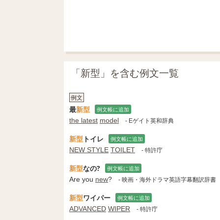
「新型」を含む例文一覧
例文
最
新型
例文帳に追加
the latest
model
- Eゲイト英和辞典
新型
トイレ
例文帳に追加
NEW STYLE
TOILET
- 特許庁
新型
なの?
例文帳に追加
Are you
new
?
- 映画・海外ドラマ英語字幕翻訳辞書
新型
ワイパー
例文帳に追加
ADVANCED
WIPER
- 特許庁