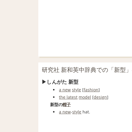
研究社 新和英中辞典での「新型
しんがた 新型
a new
style
[
fashion
]
the latest
model
[
design
]
新型の
帽子
a new
‐
style
hat.