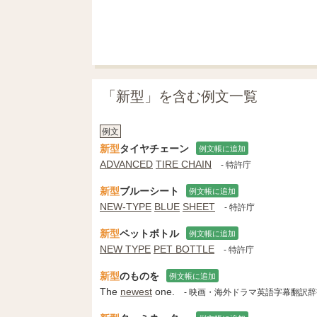
「新型」を含む例文一覧
例文
新型
タイヤチェーン
例文帳に追加
ADVANCED
TIRE CHAIN
- 特許庁
新型
ブルーシート
例文帳に追加
NEW-TYPE
BLUE
SHEET
- 特許庁
新型
ペットボトル
例文帳に追加
NEW TYPE
PET BOTTLE
- 特許庁
新型
のものを
例文帳に追加
The
newest
one.
- 映画・海外ドラマ英語字幕翻訳辞