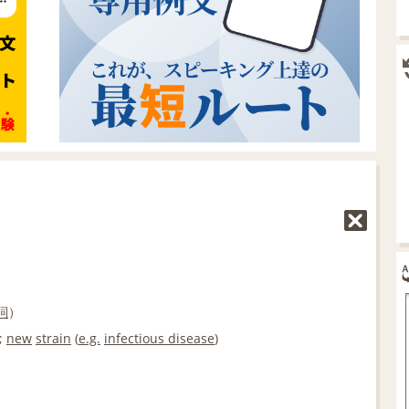
詞
）
;
new
strain
(
e.g.
infectious disease
)