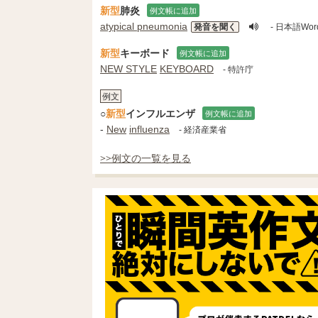
新型
肺炎
例文帳に追加
atypical pneumonia
発音を聞く
- 日本語Wor
新型
キーボード
例文帳に追加
NEW STYLE
KEYBOARD
- 特許庁
例文
○
新型
インフルエンザ
例文帳に追加
-
New
influenza
- 経済産業省
>>例文の一覧を見る