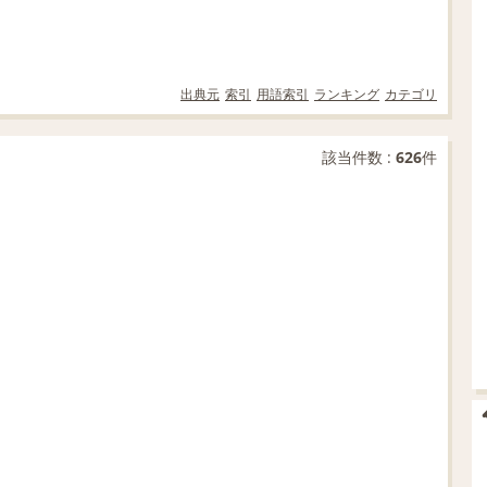
出典元
索引
用語索引
ランキング
カテゴリ
該当件数 :
626
件