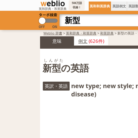
506万語
英和和英辞典
英語例文
英語
収録！
英和辞典・和英辞典
Weblio 辞書
>
英和辞典・和英辞典
>
和英辞典
>
新型の英語・
意味
例文
(626件)
しんがた
新型の英語
new type; new style; 
英訳・英語
disease)