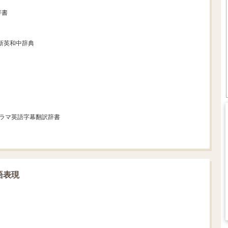
辞書
 新英和中辞典
ドラマ英語字幕翻訳辞書
語表現