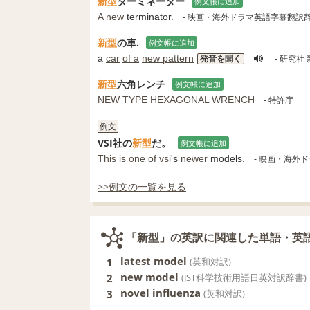
新型
ターミネーター
例文帳に追加
A new
terminator.
- 映画・海外ドラマ英語字幕翻訳
新型
の車.
例文帳に追加
a
car
of a
new pattern
発音を聞く
- 研究社
新型
六角レンチ
例文帳に追加
NEW TYPE
HEXAGONAL WRENCH
- 特許庁
例文
VSI社の
新型
だ。
例文帳に追加
This is
one of
vsi
's
newer
models.
- 映画・海外
>>例文の一覧を見る
「新型」の英訳に関連した単語・英
latest model
1
(英和対訳)
new model
2
(JST科学技術用語日英対訳辞書)
novel influenza
3
(英和対訳)