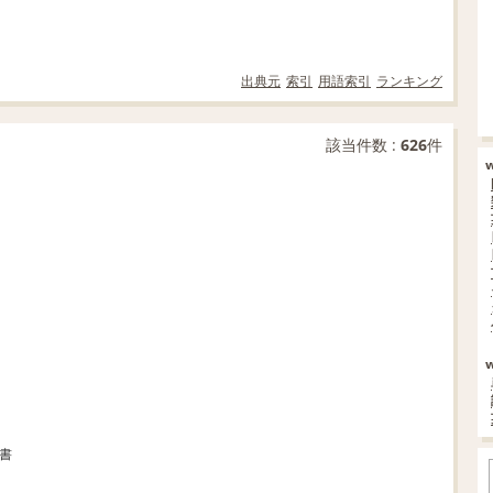
出典元
索引
用語索引
ランキング
該当件数 :
626
件
書