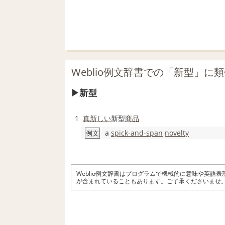
Weblio例文辞書での「新型」に
新型
1
真新しい
新型
商品
a
spick-and-span
novelty
例文
Weblio例文辞書はプログラムで機械的に意味や英語
が含まれていることもあります。ご了承くださいませ