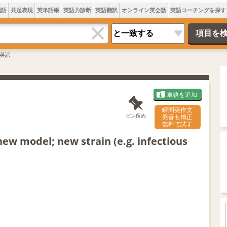
類語
共起表現
英単語帳
英語力診断
英語翻訳
オンライン英会話
英語コーチングを探す
英訳
単語を追加
瞬間英作文
ピン留め
発音も矯正
無料で試す
new model; new strain (e.g. infectious
L
o
/
U
a
n
d
m
e
u
d
t
: