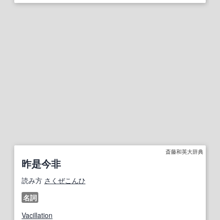
斎藤和英大辞典
昨是今非
読み方
さくぜこんひ
名詞
Vacillation