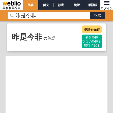
辞書
例文
診断
翻訳
単語帳
英和和英辞書
ログイン
単語
保存
を
昨是今非
の英語
発音添削
プロの添削を
無料で試す