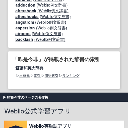
adduction
(Weblio例文辞書)
aftershock
(Weblio例文辞書)
aftershocks
(Weblio例文辞書)
angstrom
(Weblio例文辞書)
aspersion
(Weblio例文辞書)
atropos
(Weblio例文辞書)
backlash
(Weblio例文辞書)
「昨是今非」が掲載された辞書の索引
斎藤和英大辞典
出典元
索引
用語索引
ランキング
昨是今非のページの著作権
Weblio公式学習アプリ
Weblio英単語アプリ