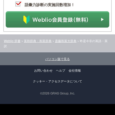
語彙力診断の実施回数増加！
Weblio 辞書
>
英和辞典・和英辞典
>
斎藤和英大辞典
>
昨是今非
の英語・英
訳
パソコン版で見る
お問い合わせ
ヘルプ
会社情報
クッキー・アクセスデータについて
©2026 GRAS Group, Inc.