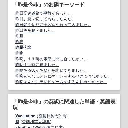
「昨是今非」のお隣キーワード
昨日高速道路で事故が合った。
昨日、髪を切ってもらったんだ。
昨日髪を切りに美容室へ行ってきました。
昨日魚を食べました。
昨旦
昨春
昨是今非
昨晩
昨晩、１１時の電車に間に合ったかい。
昨晩１２時に寝ました。
昨晩ある人があなたを訪ねてきました。
昨晩あんなにテレビゲームをするべきではなかった。
昨晩あんなにテレビゲームをするんじゃなかった。
「昨是今非」の英訳に関連した単語・英語表
現
Vacillation
(斎藤和英大辞典)
是
(斎藤和英大辞典)
abration
(Weblio例文辞書)