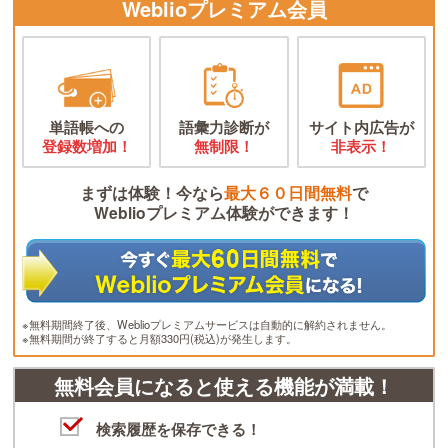
Weblioプレミアム会員
単語帳への
語彙力診断が
サイト内広告が
登録数増加！
無制限！
非表示！
まずは体験！今なら
最大６０日間無料
で
Weblioプレミアム体験ができます！
※無料期間終了後、Weblioプレミアムサービスは自動的に解約されません。
※無料期間が終了すると月額330円(税込)が発生します。
無料会員になると使える機能が満載！
検索履歴を保存できる！