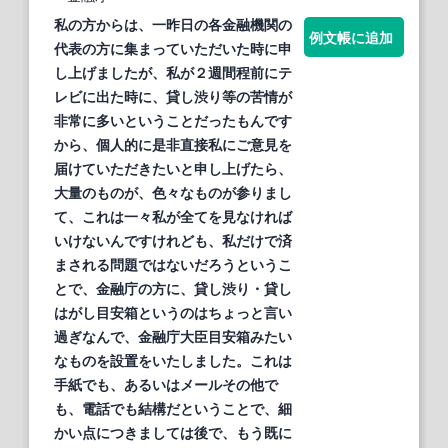
私の方からは、一
昨
日の各金融機関の
例文帳に追加
代表の方に集まっていただいた時に申
し上げましたが、私が２週間程前にテ
レビに出た時に、貸し渋り等の苦情が
非
常に多いということだったもんです
から、個人的に
是
非
直接私にご意見を
届けていただきたいと申し上げたら、
大量のものが、色々なものが参りまし
て、これは一々私が全てを見なければ
いけないんですけれども、私だけで済
まされる問題ではないだろうというこ
とで、金融庁の方に、貸し渋り・貸し
はがし目安箱というのはちょっと言い
過ぎなんで、金融庁大臣目安箱みたい
なものを設置をいたしました。これは
手紙でも、あるいはメールその他で
も、電話でも結構だということで、細
かい点につきましては後で、もう既に