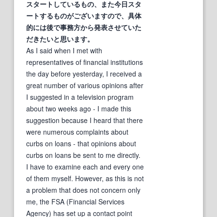
スタートしているもの、また
今
日スタ
ートするものがございますので、具体
的には後で事務方から発表させていた
だきたいと思います。
As I said when I met with
representatives of financial institutions
the day before yesterday, I received a
great number of various opinions after
I suggested in a television program
about two weeks ago - I made this
suggestion because I heard that there
were numerous complaints about
curbs on loans - that opinions about
curbs on loans be sent to me directly.
I have to examine each and every one
of them myself. However, as this is not
a problem that does not concern only
me, the FSA (Financial Services
Agency) has set up a contact point