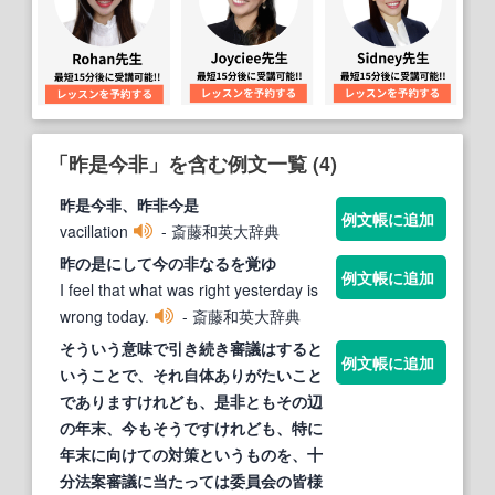
「昨是今非」を含む例文一覧 (4)
昨是今非
、
昨
非
今
是
例文帳に追加
vacillation
- 斎藤和英大辞典
昨
の
是
にして
今
の
非
なるを覚ゆ
例文帳に追加
I feel that what was right yesterday is
wrong today.
- 斎藤和英大辞典
そういう意味で引き続き審議はすると
例文帳に追加
いうことで、それ自体ありがたいこと
でありますけれども、
是
非
ともその辺
の年末、
今
もそうですけれども、特に
年末に向けての対策というものを、十
分法案審議に当たっては委員会の皆様