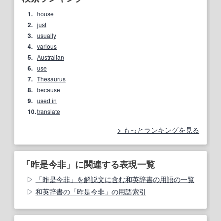
1.
house
2.
just
3.
usually
4.
various
5.
Australian
6.
use
7.
Thesaurus
8.
because
9.
used in
10.
translate
もっとランキングを見る
「昨是今非」に関連する表現一覧
「昨是今非」を解説文に含む和英辞書の用語の一覧
和英辞書の「昨是今非」の用語索引