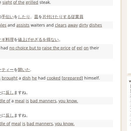
e
sight
of the
grilled
steak.
の
手伝い
を
したり
、
皿
を
片付け
たりする
従業員
bles
and
assists
waiters and
clears
away
dirty
dishes
ナギ
料理
を
値上げ
せざるを得ない
。
 had
no choice but to
raise the price
of
eel
on
their
ーティー
を
開いた
.
s
brought
a
dish
he
had
cooked
[
prepared
] himself.
ー
に
反し
ますね。
dle of
a
meal
is
bad manners
,
you know.
ー
に
反し
ますね。
dle of
meal
is
bad manners
,
you know.