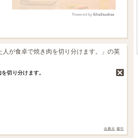
Powered by 
GliaStudios
M
u
t
招いた人が食卓で焼き肉を切り分けます。」の英
e
肉を切り分けます。
出典元
索引