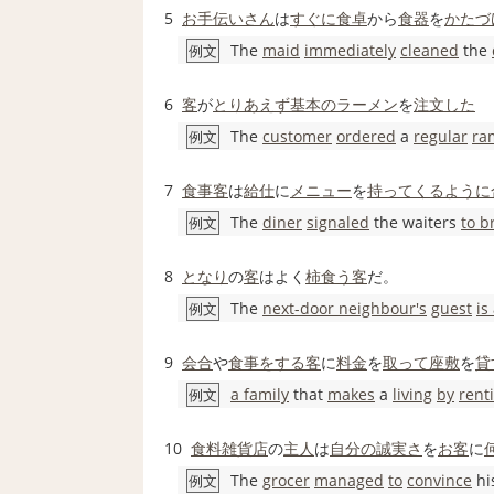
5
お手伝いさん
は
すぐに
食卓
から
食器
を
かたづ
The
maid
immediately
cleaned
the
例文
6
客
が
とりあえず
基本の
ラーメン
を
注文した
The
customer
ordered
a
regular
ra
例文
7
食事
客
は
給仕
に
メニュー
を
持ってくる
ように
The
diner
signaled
the waiters
to b
例文
8
となり
の
客
はよく
柿
食う
客
だ。
The
next-door neighbour
's
guest
is
例文
9
会合
や
食事をする
客
に
料金
を
取って
座敷
を
貸
a family
that
makes
a
living
by
rent
例文
10
食料雑貨店
の
主人
は
自分の
誠実さ
を
お客
に
The
grocer
managed
to
convince
hi
例文