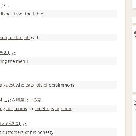
け
た。
dishes
from the table.
men
to start
off
with.
合図
した
ring
the
menu
 a
guest
who
eats
lots of
persimmons.
す
ことを
職業とする
家
ing
out
rooms
for
meetings
or
dining
何とか
説得
した。
s
customers
of
his honesty.