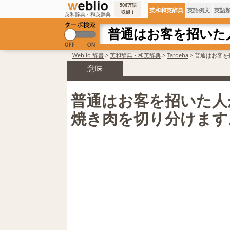
506万語
英和和英辞典
英語例文
英語
収録！
英和辞典・和英辞典
Weblio 辞書
>
英和辞典・和英辞典
>
Tatoeba
>
普通はお客を
意味
普通はお客を招いた人
焼き肉を切り分けます