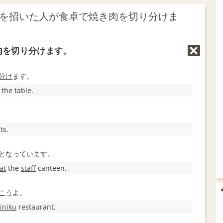
お客を招いた人が食卓で焼き肉を切り分けま
肉を切り分けます。
分け
ます。
the table.
ts.
となって
います
。
at
the
staff
canteen.
こう
よ。
iniku
restaurant.