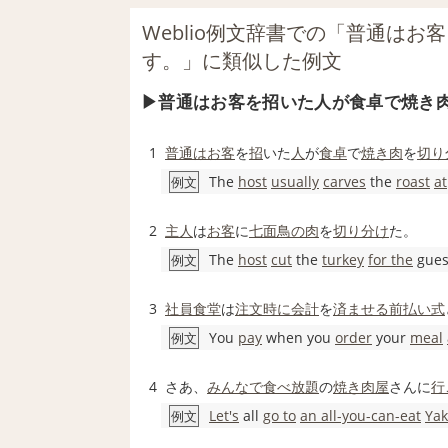
Weblio例文辞書での「普通は
す。」に類似した例文
普通はお客を招いた人が食卓で焼き
1
普通は
お客
を
招
いた
人
が
食卓
で
焼き肉
を
切り
The
host
usually
carves
the
roast
at
例文
2
主人
は
お客
に
七面鳥の肉
を
切り分け
た。
The
host
cut
the
turkey
for the
gues
例文
3
社員食堂
は
注文
時に
会計
を
済ませる
前払い
式
You
pay
when you
order
your
meal
例文
4
さあ、
みんなで
食べ放題
の
焼き肉屋
さんに
行
Let's
all
go to
an all-you-can-eat
Yak
例文