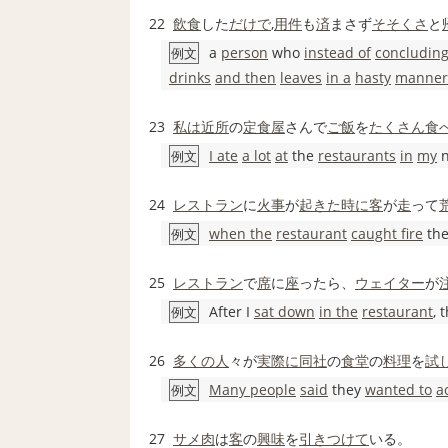
22
飲食
した
だけで
,
用件
も
済
まさず
そそくさ
と
a
person
who
instead of
concludin
例文
drinks
and then
leaves
in a
hasty
manner
23
私は
近所
の
定食屋
さんで
ご飯
を
たくさん食
I ate
a lot
at
the
restaurants
in
my
n
例文
24
レストラン
に
火事
が
起きた
時に
客
が
走
って
when the
restaurant
caught fire
th
例文
25
レストラン
で
席
に
座
ったら、
ウェイター
が
After I
sat down
in the
restaurant
, 
例文
26
多くの人
々が
実際に
同社
の
食堂
の
料理
を
試
Many people
said
they
wanted to
a
例文
27
サメ
肉
は
客
の
興味
を
引き
つけて
いる。