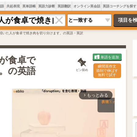
類語
共起表現
英単語帳
英語力診断
英語翻訳
オンライン英会話
英語コーチングを探す
招いた人が食卓で焼き肉を切り分けます。の英語・英訳
が食卓で
単語を追加
瞬間英作文
。の英語
ピン留め
添削で伸ばす
無料で試す
もっとみる
arrow_forward_ios