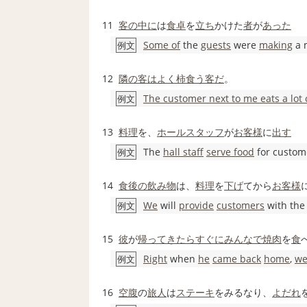
11
客
の中に
は
食卓
を
立ち
かけた
者
が
あった
Some of
the
guests
were
making
a 
例文
12
隣の客はよく柿食う客だ
。
The customer next to me eats a lot
例文
13
料理
を、
ホールスタッフ
が
お客様
に
出す
The
hall staff
serve food
for custom
例文
14
食後の
飲み物
は、
料理
を
下げ
てから
お客様
We
will
provide
customers
with th
例文
15
彼
が
帰ってきたら
すぐに
みんなで
焼肉
を
食
Right
when
he
came back
home
,
we
例文
16
空腹
の
旅人
は
ステーキ
をみるなり、
よだれ