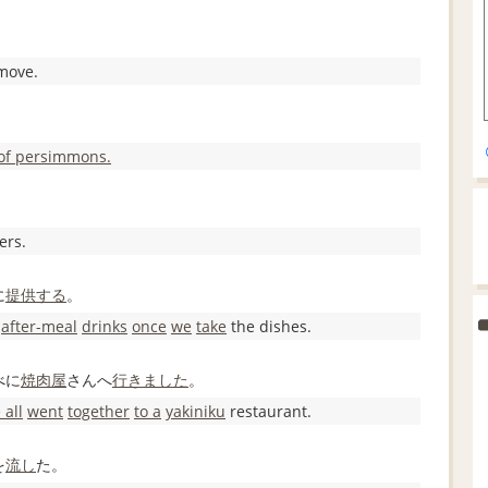
move.
 of persimmons.
ers.
に
提供する
。
e
after-meal
drinks
once
we
take
the dishes.
べに
焼肉
屋
さんへ
行きました
。
 all
went
together
to a
yakiniku
restaurant.
を
流し
た。