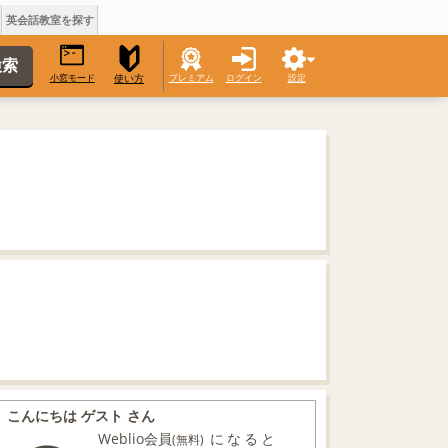
英会話教室を探す
小窓モード
プレミアム
ログイン
設定
使い方
こんにちは ゲスト さん
Weblio会員
になると
(無料)