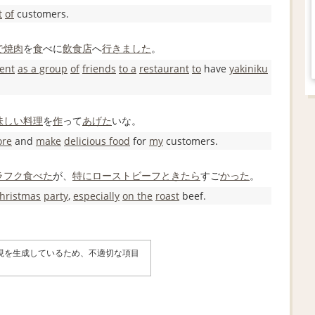
t
of
customers.
で
焼肉
を
食
べに
飲食店
へ
行きました
。
ent
as a group
of
friends
to a
restaurant
to
have
yakiniku
味しい料理
を
作
って
あげた
いな。
ore
and
make
delicious food
for
my
customers.
ラフク
食べた
が、
特に
ローストビーフ
ときたら
すご
かった
。
hristmas
party
,
especially
on the
roast
beef.
表現を生成しているため、不適切な項目
。