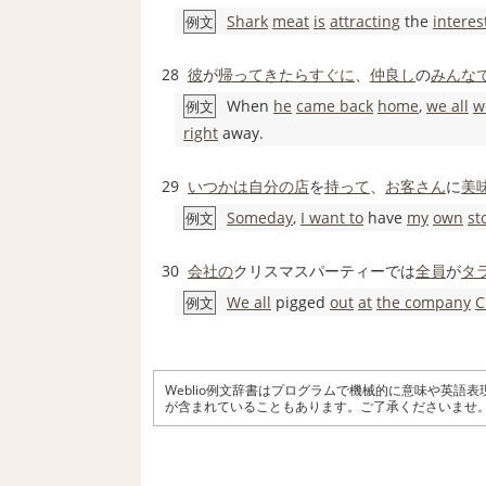
Shark
meat
is
attracting
the
interes
例文
28
彼
が
帰ってきたら
すぐに
、
仲良し
の
みんな
When
he
came back
home
,
we all
w
例文
right
away.
29
いつかは
自分の
店
を
持って
、
お客さん
に
美
Someday
,
I want to
have
my
own
st
例文
30
会社の
クリスマスパーティーでは
全員
が
タ
We all
pigged
out
at
the company
C
例文
Weblio例文辞書はプログラムで機械的に意味や英語
が含まれていることもあります。ご了承くださいませ