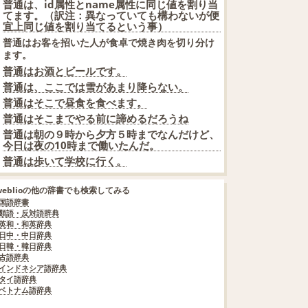
普通は、id属性とname属性に同じ値を割り当
てます。（訳注：異なっていても構わないが便
宜上同じ値を割り当てるという事）
普通はお客を招いた人が食卓で焼き肉を切り分け
ます。
普通はお酒とビールです。
普通は、ここでは雪があまり降らない。
普通はそこで昼食を食べます。
普通はそこまでやる前に諦めるだろうね
普通は朝の９時から夕方５時までなんだけど、
今日は夜の10時まで働いたんだ。
普通は歩いて学校に行く。
weblioの他の辞書でも検索してみる
国語辞書
類語・反対語辞典
英和・和英辞典
日中・中日辞典
日韓・韓日辞典
古語辞典
インドネシア語辞典
タイ語辞典
ベトナム語辞典