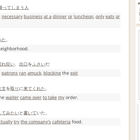
帰って
しまう
人
g
necessary
business
at a
dinner
or
luncheon
,
only
eats
or
べた
。
eighborhood.
荒れ
狂い
、
出口
を
ふさい
だ
e
patrons
ran
amuck
,
blocking
the
exit
注文
を
取り
に
来て
くれた
。
the
waiter
came over
to take
my
order.
して
みたい
と
書いて
いた。
ctually
try
the company
's
cafeteria
food.