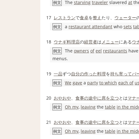
The
starving
traveler
slavered
at
th
例文
17
レストラン
で
食卓
を
整え
たり、
ウェーター
a
restaurant attendant
who
sets
ta
例文
18
ウナギ
料理店
の
経営者
は
メニュー
にある
ウ
The
owners
of
eel
restaurants
have
例文
menus.
19
一品
ずつ
自分の
作った
料理
を
持ち
寄って
パ
We
gave
a
party
to which
each of
u
例文
20
おやおや
、
食事の
途中に
席を立つ
とは
マナ
Oh my
,
leaving
the
table
in the mid
例文
21
おやおや
、
食事の
途中に
席を立つ
とは
マナ
Oh my
,
leaving
the
table
in the mid
例文