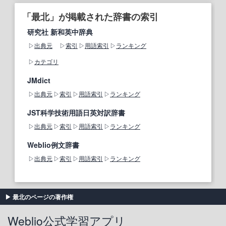
「最北」が掲載された辞書の索引
研究社 新和英中辞典
出典元
索引
用語索引
ランキング
カテゴリ
JMdict
出典元
索引
用語索引
ランキング
JST科学技術用語日英対訳辞書
出典元
索引
用語索引
ランキング
Weblio例文辞書
出典元
索引
用語索引
ランキング
最北のページの著作権
Weblio公式学習アプリ