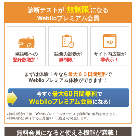
無制限
診断テストが
になる
Weblioプレミアム会員
単語帳への
語彙力診断が
サイト内広告が
登録数増加！
無制限！
非表示！
まずは体験！今なら
最大６０日間無料
で
Weblioプレミアム体験ができます！
※無料期間終了後、Weblioプレミアムサービスは自動的に解約されません。
※無料期間が終了すると月額330円(税込)が発生します。
無料会員になると使える機能が満載！