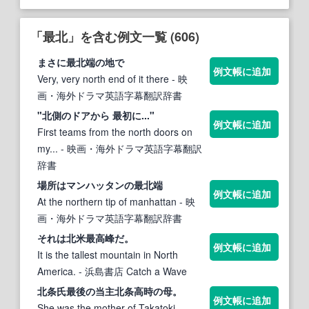
「最北」を含む例文一覧 (606)
まさに
最北
端の地で
例文帳に追加
Very, very north end of it there
- 映
画・海外ドラマ英語字幕翻訳辞書
"
北
側のドアから
最
初に..."
例文帳に追加
First teams from the north doors on
my...
- 映画・海外ドラマ英語字幕翻訳
辞書
場所はマンハッタンの
最北
端
例文帳に追加
At the northern tip of manhattan
- 映
画・海外ドラマ英語字幕翻訳辞書
それは
北
米
最
高峰だ。
例文帳に追加
It is the tallest mountain in North
America.
- 浜島書店 Catch a Wave
北
条氏
最
後の当主
北
条高時の母。
例文帳に追加
She was the mother of Takatoki