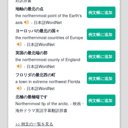
対訳辞書
地軸の
最北
の点
例文帳に追加
the northernmost point of the Earth's
axis
- 日本語WordNet
ヨーロッパの
最北
の国々
例文帳に追加
the northernmost countries of Europe
- 日本語WordNet
英国の
最北
端の郡
例文帳に追加
the northernmost county of England
- 日本語WordNet
フロリダの
最北
西の町
例文帳に追加
a town in extreme northwest Florida
- 日本語WordNet
北
極の
最
極端です
例文帳に追加
Northernmost tip of the arctic.
- 映画・
海外ドラマ英語字幕翻訳辞書
>> 例文の一覧を見る