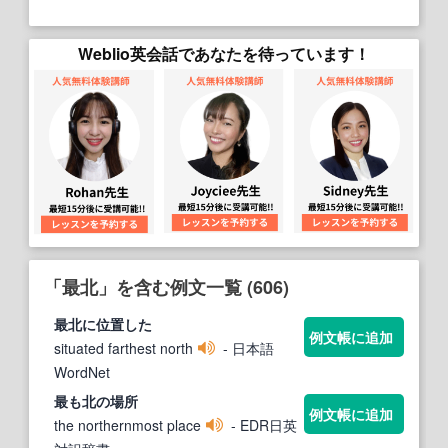
Weblio英会話であなたを待っています！
「最北」を含む例文一覧 (606)
最北
に位置した
例文帳に追加
situated farthest north
- 日本語
WordNet
最
も
北
の場所
例文帳に追加
the northernmost place
- EDR日英