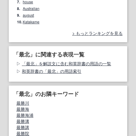
7.
house
8.
Australian
9.
august
10.
Katakame
もっとランキングを見る
「最北」に関連する表現一覧
「最北」を解説文に含む和英辞書の用語の一覧
和英辞書の「最北」の用語索引
「最北」のお隣キーワード
最勝川
最勝海
最勝海浦
最勝溝
最勝講
最勝院