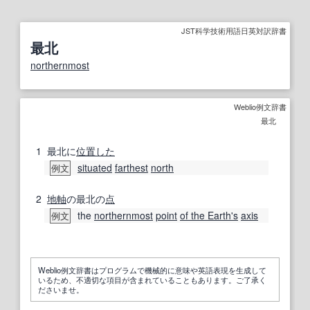
JST科学技術用語日英対訳辞書
最北
northernmost
Weblio例文辞書
最北
1
最北に
位置した
situated
farthest
north
例文
2
地軸
の最北の
点
the
northernmost
point
of the Earth
's
axis
例文
Weblio例文辞書はプログラムで機械的に意味や英語表現を生成して
いるため、不適切な項目が含まれていることもあります。ご了承く
ださいませ。