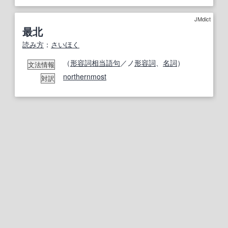
JMdict
最北
読み方
：
さいほく
（
形容詞相当語句
／ノ
形容詞
、
名詞
）
文法情報
northernmost
対訳