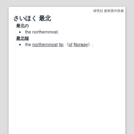
研究社 新和英中辞典
さいほく 最北
最北の
the northernmost.
最北端
the
northernmost
tip
《
of
Norway
》.