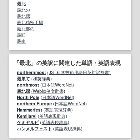
最北
最北の
最北端
最北精密工場
最北部の
最匠
最南
「最北」の英訳に関連した単語・英語表現
northernmost
(JST科学技術用語日英対訳辞書)
最果て
(和英辞典)
northmost
(日本語WordNet)
最北端
(Weblio例文辞書)
North Pole
(日本語WordNet)
northern Europe
(日本語WordNet)
Hammerfest
(英語表現辞典)
Kemijarvi
(英語表現辞典)
ケミヤルビ
(英語表現辞典)
ハンメルフェスト
(英語表現辞典)