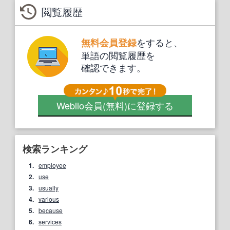
閲覧履歴
をすると、
無料会員登録
単語の閲覧履歴を
確認できます。
Weblio会員
(無料)
に登録する
検索ランキング
1.
employee
2.
use
3.
usually
4.
various
5.
because
6.
services