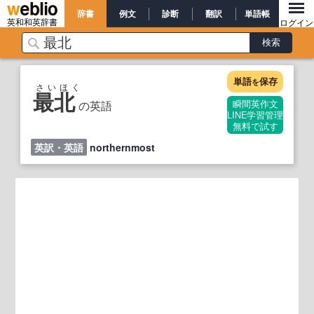
辞書
例文
診断
翻訳
単語帳
英和和英辞書
ログイン
単語
保存
を
さいほく
最北
の英語
瞬間英作文
LINE学習管理
無料で試す
英訳・英語
northernmost