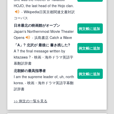
HOJO, the last head of the Hojo clan.
- Wikipedia日英京都関連文書対訳
コーパス
日本
最北
の映画館がオープン
例文帳に追加
Japan's Northernmost Movie Theater
Opens
- 浜島書店 Catch a Wave
「A」?
北
沢が
最
後に 書き残した?
例文帳に追加
A ? the final message written by
kitazawa ?
- 映画・海外ドラマ英語字
幕翻訳辞書
北
朝鮮の
最
高指導者
例文帳に追加
I am the supreme leader of, uh, north
korea.
- 映画・海外ドラマ英語字幕翻
訳辞書
>> 例文の一覧を見る