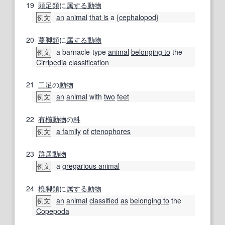
19
頭足類
に
属する
動物
an
animal
that is
a {
cephalopod
}
例文
20
蔓脚類
に
属する
動物
a barnacle-type
animal
belonging to
the
例文
Cirripedia
classification
21
二足
の
動物
an
animal
with
two
feet
例文
22
有櫛動物
の
科
a family
of
ctenophores
例文
23
群居
動物
a
gregarious animal
例文
24
橈脚類
に
属する
動物
an
animal
classified
as
belonging to
the
例文
Copepoda