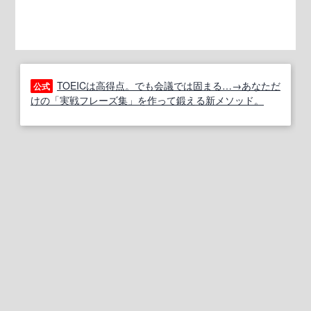
TOEICは高得点。でも会議では固まる…→あなただ
公式
けの「実戦フレーズ集」を作って鍛える新メソッド。