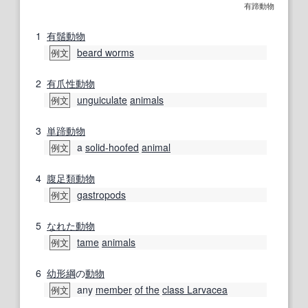
有蹄動物
1
有鬚動物
beard worms
例文
2
有爪
性
動物
unguiculate
animals
例文
3
単蹄動物
a
solid-hoofed
animal
例文
4
腹足類動物
gastropods
例文
5
なれた
動物
tame
animals
例文
6
幼形
綱
の
動物
any
member
of the
class Larvacea
例文