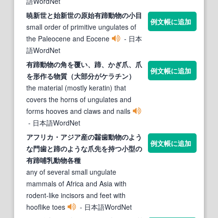
語WordNet
暁新世と始新世の原始
有蹄動物
の小目
例文帳に追加
small order of primitive ungulates of
the Paleocene and Eocene
- 日本
語WordNet
有蹄動物
の角を覆い、
蹄
、かぎ爪、爪
例文帳に追加
を形作る物質（大部分がケラチン）
the material (mostly keratin) that
covers the horns of ungulates and
forms hooves and claws and nails
- 日本語WordNet
アフリカ・アジア産の齧歯
動物
のよう
例文帳に追加
な門歯と
蹄
のような爪先を持つ小型の
有
蹄
哺乳
動物
各種
any of several small ungulate
mammals of Africa and Asia with
rodent-like incisors and feet with
hooflike toes
- 日本語WordNet