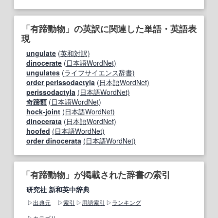
「有蹄動物」の英訳に関連した単語・英語表
現
ungulate
(英和対訳)
dinocerate
(日本語WordNet)
ungulates
(ライフサイエンス辞書)
order perissodactyla
(日本語WordNet)
perissodactyla
(日本語WordNet)
奇蹄類
(日本語WordNet)
hock-joint
(日本語WordNet)
dinocerata
(日本語WordNet)
hoofed
(日本語WordNet)
order dinocerata
(日本語WordNet)
「有蹄動物」が掲載された辞書の索引
研究社 新和英中辞典
出典元
索引
用語索引
ランキング
カテゴリ