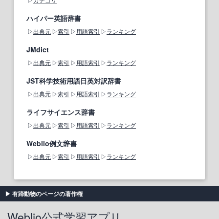
ハイパー英語辞書
出典元
索引
用語索引
ランキング
JMdict
出典元
索引
用語索引
ランキング
JST科学技術用語日英対訳辞書
出典元
索引
用語索引
ランキング
ライフサイエンス辞書
出典元
索引
用語索引
ランキング
Weblio例文辞書
出典元
索引
用語索引
ランキング
有蹄動物のページの著作権
Weblio公式学習アプリ