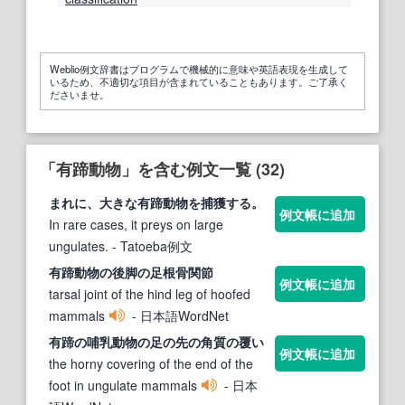
Weblio例文辞書はプログラムで機械的に意味や英語表現を生成して
いるため、不適切な項目が含まれていることもあります。ご了承く
ださいませ。
「有蹄動物」を含む例文一覧 (32)
まれに、大きな
有蹄動物
を捕獲する。
例文帳に追加
In rare cases, it preys on large
ungulates.
- Tatoeba例文
有蹄動物
の後脚の足根骨関節
例文帳に追加
tarsal joint of the hind leg of hoofed
mammals
- 日本語WordNet
有
蹄
の哺乳
動物
の足の先の角質の覆い
例文帳に追加
the horny covering of the end of the
foot in ungulate mammals
- 日本