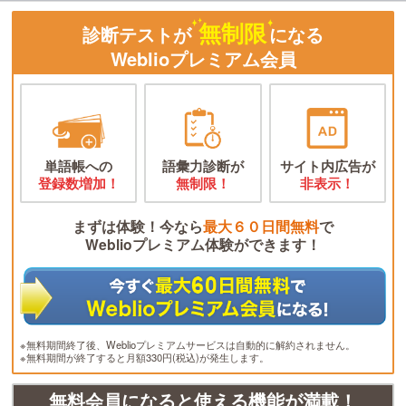
無制限
診断テストが
になる
Weblioプレミアム会員
単語帳への
語彙力診断が
サイト内広告が
登録数増加！
無制限！
非表示！
まずは体験！今なら
最大６０日間無料
で
Weblioプレミアム体験ができます！
※無料期間終了後、Weblioプレミアムサービスは自動的に解約されません。
※無料期間が終了すると月額330円(税込)が発生します。
無料会員になると使える機能が満載！