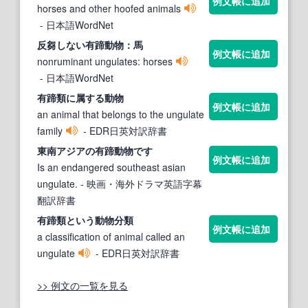
例文帳に追加
horses and other hoofed animals
- 日本語WordNet
反芻しない
有蹄動物
：馬
例文帳に追加
nonruminant ungulates: horses
- 日本語WordNet
有
蹄
類に属する
動物
例文帳に追加
an animal that belongs to the ungulate
family
- EDR日英対訳辞書
東南アジアの
有蹄動物
です
例文帳に追加
Is an endangered southeast asian
ungulate.
- 映画・海外ドラマ英語字幕
翻訳辞書
有
蹄
類という
動物
分類
例文帳に追加
a classification of animal called an
ungulate
- EDR日英対訳辞書
>> 例文の一覧を見る