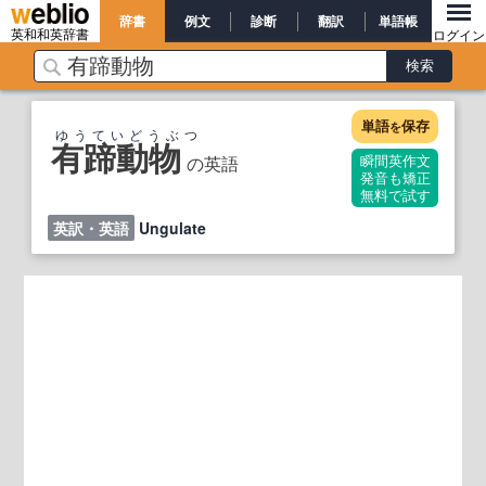
辞書
例文
診断
翻訳
単語帳
英和和英辞書
ログイン
単語
保存
を
ゆうていどうぶつ
有蹄動物
の英語
瞬間英作文
発音も矯正
無料で試す
英訳・英語
Ungulate