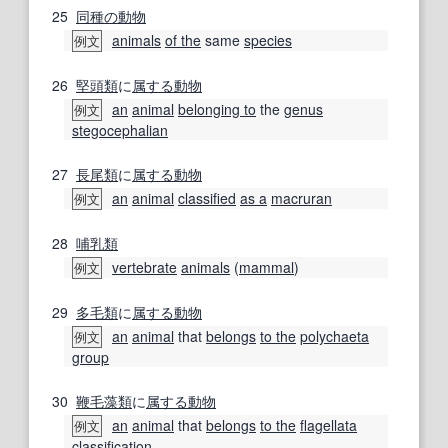
25
同種の
動物
animals
of the
same
species
例文
26
堅頭類
に
属する
動物
an
animal
belonging to
the
genus
例文
stegocephalian
27
長尾類
に
属する
動物
an
animal
classified
as a
macruran
例文
28
哺乳類
vertebrate
animals
(
mammal
)
例文
29
多毛類
に
属する
動物
an
animal
that
belongs
to the
polychaeta
例文
group
30
鞭毛藻類
に
属する
動物
an
animal
that
belongs
to the
flagellata
例文
classification