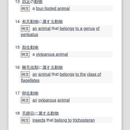
13
四足
の
動物
a
four‐footed animal
例文
14
有爪動物
に
属する
動物
an
animal
that
belongs
to a
genus
of
例文
peripatus
15
胎生動物
a
viviparous animal
例文
16
鞭毛虫類
に
属する
動物
an
animal
that
belongs
to the
class of
例文
flagellates
17
卵生動物
an
oviparous
animal
例文
18
毛翅目
に
属する
動物
insects
that
belong to
trichopteran
例文