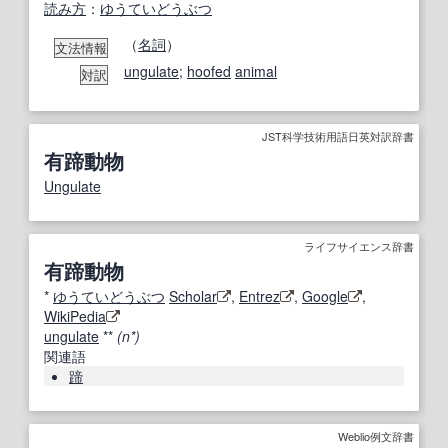
読み方
：
ゆうていどうぶつ
（
名詞
）
文法情報
ungulate
;
hoofed
animal
対訳
JST科学技術用語日英対訳辞書
有蹄動物
Ungulate
ライフサイエンス辞書
有蹄動物
*
ゆうていどうぶつ
Scholar
,
Entrez
,
Google
,
WikiPedia
ungulate
**
(n*)
関連語
蹄
Weblio例文辞書