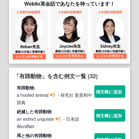
Weblio英会話であなたを待っています！
「有蹄動物」を含む例文一覧 (32)
有蹄動物
.
例文帳に追加
a hoofed animal
- 研究社 新英和中
辞典
絶滅した
有蹄動物
例文帳に追加
an extinct ungulate
- 日本語
WordNet
馬と他の
有蹄動物