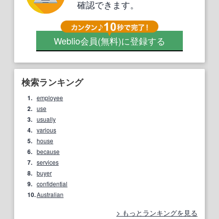
確認できます。
Weblio会員
(無料)
に登録する
検索ランキング
1.
employee
2.
use
3.
usually
4.
various
5.
house
6.
because
7.
services
8.
buyer
9.
confidential
10.
Australian
もっとランキングを見る