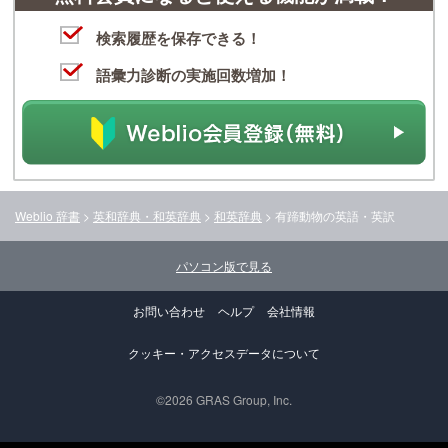
検索履歴を保存できる！
語彙力診断の実施回数増加！
Weblio 辞書
>
英和辞典・和英辞典
>
和英辞典
>
有蹄動物
の英語・英訳
パソコン版で見る
お問い合わせ
ヘルプ
会社情報
クッキー・アクセスデータについて
©2026 GRAS Group, Inc.