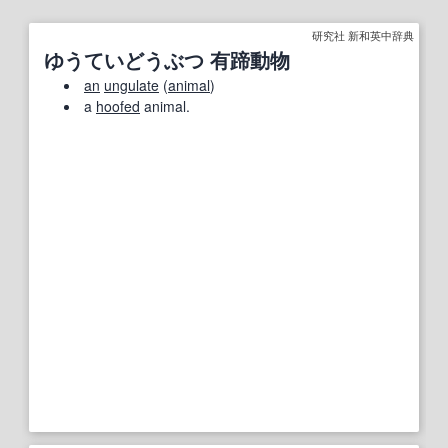
研究社 新和英中辞典
ゆうていどうぶつ 有蹄動物
an
ungulate
(
animal
)
a
hoofed
animal.