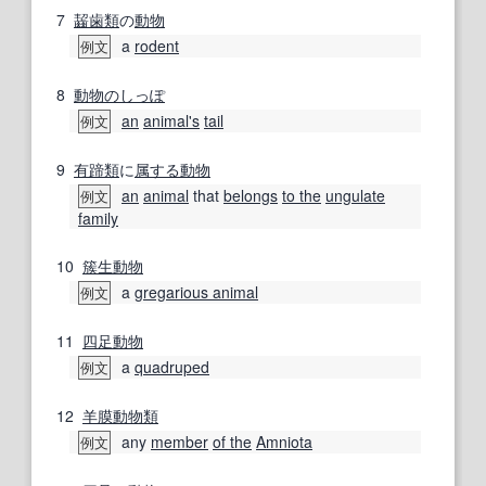
7
齧歯類
の
動物
a
rodent
例文
8
動物の
しっぽ
an
animal
's
tail
例文
9
有蹄類
に
属する
動物
an
animal
that
belongs
to the
ungulate
例文
family
10
簇生
動物
a
gregarious animal
例文
11
四足動物
a
quadruped
例文
12
羊膜
動物
類
any
member
of the
Amniota
例文