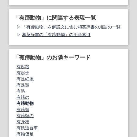
「有蹄動物」に関連する表現一覧
「有蹄動物」を解説文に含む和英辞書の用語の一覧
和英辞書の「有蹄動物」の用語索引
「有蹄動物」のお隣キーワード
有起哉
有起子
有足細胞
有足類
有路
有蹄の
有蹄動物
有蹄類
有蹄類の
有身枝
有軌道台車
有軸仮足