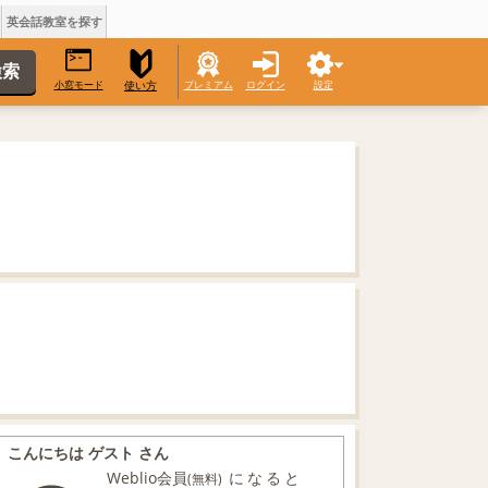
英会話教室を探す
小窓モード
プレミアム
ログイン
設定
使い方
こんにちは ゲスト さん
Weblio会員
になると
(無料)