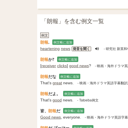
「朗報」を含む例文一覧
例文
朗報
.
例文帳に追加
heartening
news
発音を聞く
- 研究社 新英
朗報
か?
例文帳に追加
[
receiver
clicks
]
good news
?
- 映画・海外ドラマ
朗報
だな
例文帳に追加
That's
great
news.
- 映画・海外ドラマ英語字幕翻訳
朗報
だよ。
例文帳に追加
That's
good
news.
- Tatoeba例文
皆、
朗報
だ
例文帳に追加
Good news
, everyone.
- 映画・海外ドラマ英語字
朗報
だ ブーマー
例文帳に追加