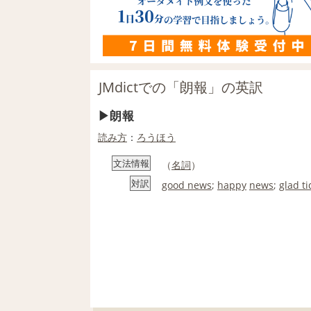
JMdictでの「朗報」の英訳
朗報
読み方
：
ろうほう
文法情報
（
名詞
）
対訳
good news
;
happy
news
;
glad t