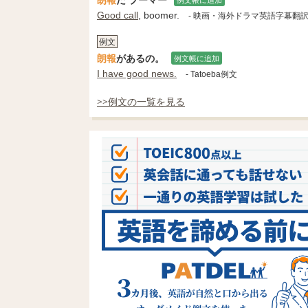
Good call
, boomer.
- 映画・海外ドラマ英語字幕翻
例文
朗報
があるの。
例文帳に追加
I have good news.
- Tatoeba例文
>>例文の一覧を見る