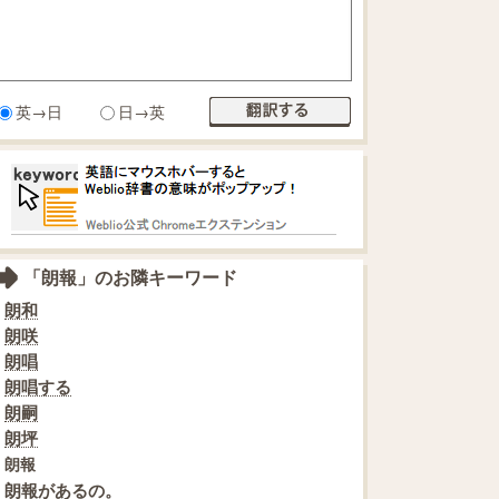
英→日
日→英
「朗報」のお隣キーワード
朗和
朗咲
朗唱
朗唱する
朗嗣
朗坪
朗報
朗報があるの。