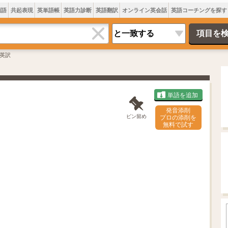
類語
共起表現
英単語帳
英語力診断
英語翻訳
オンライン英会話
英語コーチングを探す
英訳
単語を追加
発音添削
ピン留め
プロの添削を
無料で試す
L
o
/
U
a
n
d
m
e
u
d
t
:
e
7
0