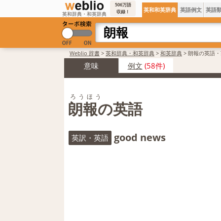
506万語
英和和英辞典
英語例文
英語
収録！
英和辞典・和英辞典
Weblio 辞書
>
英和辞典・和英辞典
>
和英辞典
>
朗報の英語・
意味
例文
(58件)
ろうほう
朗報の英語
good news
英訳・英語