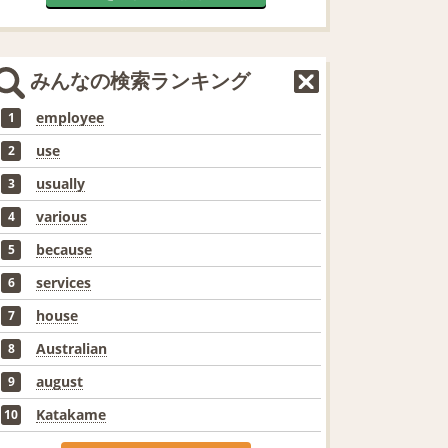
みんなの検索ランキング
employee
1
use
2
usually
3
various
4
because
5
services
6
house
7
Australian
8
august
9
Katakame
10