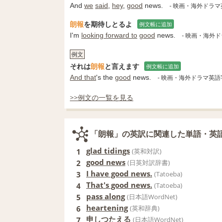
And
we
said
,
hey
,
good
news.
- 映画・海外ドラ
朗報
を期待しとるよ
例文帳に追加
I'm
looking forward to
good
news.
- 映画・海外
例文
それは
朗報
と言えます
例文帳に追加
And that
's the
good
news.
- 映画・海外ドラマ英
>>例文の一覧を見る
「朗報」の英訳に関連した単語・英
glad tidings
1
(英和対訳)
good news
2
(日英対訳辞書)
I have good news.
3
(Tatoeba)
That's good news.
4
(Tatoeba)
pass along
5
(日本語WordNet)
heartening
6
(英和辞典)
申しつたえる
7
(日本語WordNet)