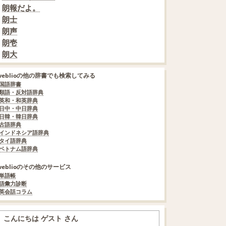
朗報だよ。
朗士
朗声
朗壱
朗大
weblioの他の辞書でも検索してみる
国語辞書
類語・反対語辞典
英和・和英辞典
日中・中日辞典
日韓・韓日辞典
古語辞典
インドネシア語辞典
タイ語辞典
ベトナム語辞典
weblioのその他のサービス
単語帳
語彙力診断
英会話コラム
こんにちは ゲスト さん