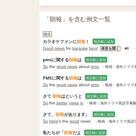
「朗報」を含む例文一覧
例文
カラオケファンに
朗報
！
例文帳に追加
Good news
for
karaoke
fans
!
発音を聞く
-
pmsに関する
朗報
は
例文帳に追加
So
the
good news
about
pms
- 映画・海外ドラ
PMSに関する
朗報
は
例文帳に追加
So
the
good news
about
pms
- 映画・海外ドラ
さて
朗報
はというと
例文帳に追加
So
the
better
news
is
- 映画・海外ドラマ英語字幕
さて、
朗報
があります。
例文帳に追加
So
here
's the
good
news.
- 映画・海外ドラマ英語
私たちが「
朗報
だよ
例文帳に追加