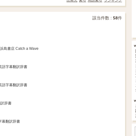
出典元
索引
用語索引
ランキング
該当件数 :
58
件
 浜島書店 Catch a Wave
マ英語字幕翻訳辞書
マ英語字幕翻訳辞書
翻訳辞書
字幕翻訳辞書