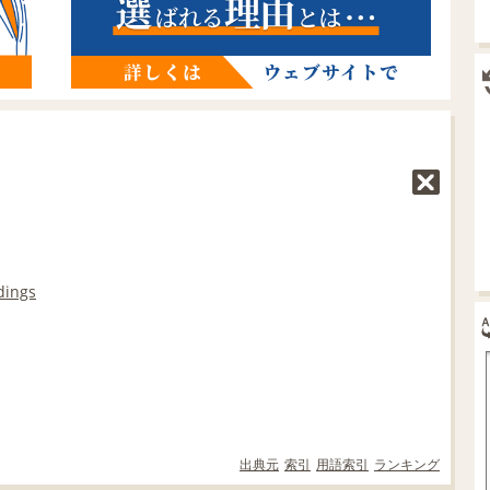
idings
出典元
索引
用語索引
ランキング