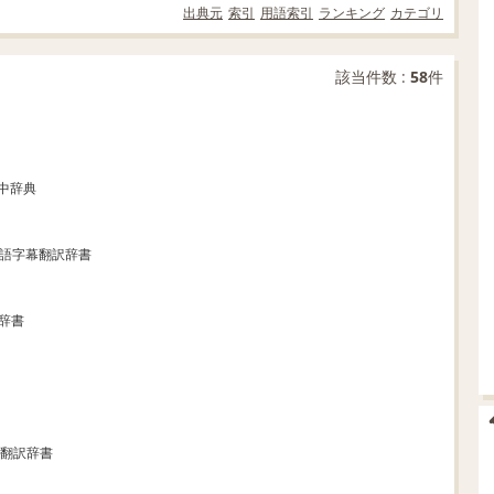
出典元
索引
用語索引
ランキング
カテゴリ
該当件数 :
58
件
和中辞典
英語字幕翻訳辞書
辞書
幕翻訳辞書