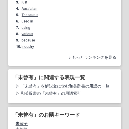
3.
just
4.
Australian
5.
Thesaurus
6.
used in
7.
using
8.
various
9.
because
10.
industry
もっとランキングを見る
「未曾有」に関連する表現一覧
「未曾有」を解説文に含む和英辞書の用語の一覧
和英辞書の「未曾有」の用語索引
「未曾有」のお隣キーワード
未智子
未智琉