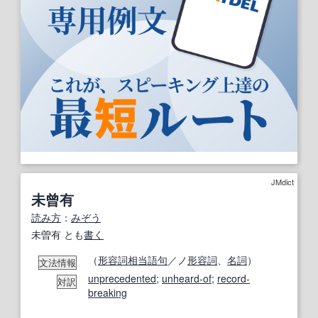
JMdict
未曾有
読み方
：
みぞう
未曽有 とも
書く
（
形容詞相当語句
／ノ
形容詞
、
名詞
）
文法情報
unprecedented
;
unheard-of
;
record-
対訳
breaking