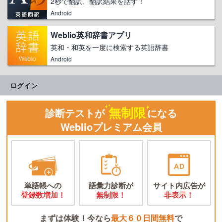
2秒で翻訳、翻訳結果を話す！
Android
Weblio英和辞書アプリ
英和・和英を一度に検索する英語辞書
Android
ログイン
無制限
診断テストが
になる
Weblioプレミアム会員
単語帳への
語彙力診断が
サイト内広告が
登録数増加！
無制限！
非表示！
まずは体験！今なら
最大６０日間無料
で