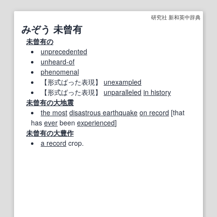
研究社 新和英中辞典
みぞう 未曾有
未曾有の
unprecedented
unheard‐of
phenomenal
【形式ばった表現】
unexampled
【形式ばった表現】
unparalleled
in history
未曾有の
大地震
the most
disastrous earthquake
on record
[that
has
ever
been
experienced
]
未曾有の
大豊作
a record
crop.