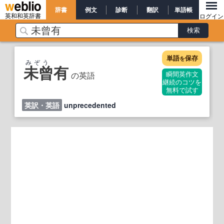
辞書
例文
診断
翻訳
単語帳
英和和英辞書
ログイン
単語
保存
を
みぞう
未曾有
の英語
瞬間英作文
継続のコツを
無料で試す
英訳・英語
unprecedented