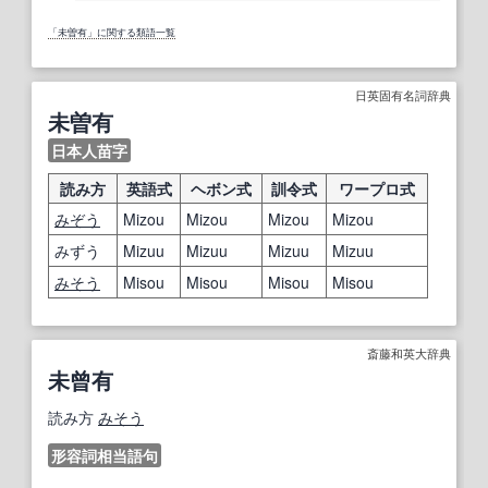
「未曽有」に関する類語一覧
日英固有名詞辞典
未曽有
日本人苗字
読み方
英語式
ヘボン式
訓令式
ワープロ式
みぞう
Mizou
Mizou
Mizou
Mizou
みずう
Mizuu
Mizuu
Mizuu
Mizuu
みそう
Misou
Misou
Misou
Misou
斎藤和英大辞典
未曾有
読み方
みそう
形容詞相当語句