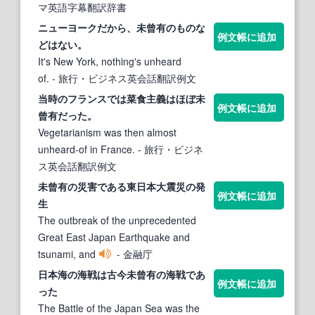
マ英語字幕翻訳辞書
ニューヨークだから、
未曾有
のものな
例文帳に追加
どはない。
It's New York, nothing's unheard
of.
- 旅行・ビジネス英会話翻訳例文
当時のフランスでは菜食主義はほぼ
未
例文帳に追加
曾有
だった。
Vegetarianism was then almost
unheard-of in France.
- 旅行・ビジネ
ス英会話翻訳例文
未曾有
の災害である東日本大震災の発
例文帳に追加
生
The outbreak of the unprecedented
Great East Japan Earthquake and
tsunami, and
- 金融庁
日本海の海戦は古今
未曾有
の海戦であ
例文帳に追加
った
The Battle of the Japan Sea was the