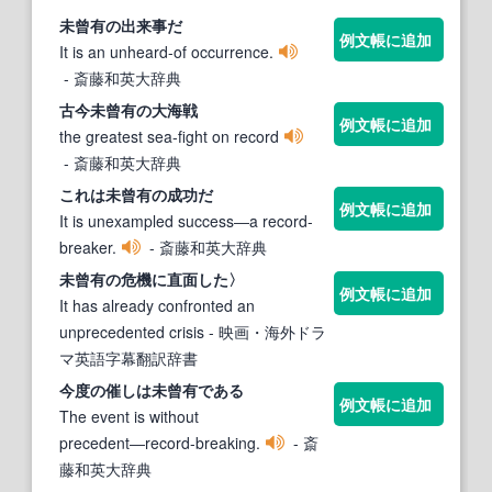
未曾有
の出来事だ
例文帳に追加
It is an unheard-of occurrence.
- 斎藤和英大辞典
古今
未曾有
の大海戦
例文帳に追加
the greatest sea-fight on record
- 斎藤和英大辞典
これは
未曾有
の成功だ
例文帳に追加
It is unexampled success―a record-
breaker.
- 斎藤和英大辞典
未曾有
の危機に直面した〉
例文帳に追加
It has already confronted an
unprecedented crisis
- 映画・海外ドラ
マ英語字幕翻訳辞書
今度の催しは
未曾有
である
例文帳に追加
The event is without
precedent―record-breaking.
- 斎
藤和英大辞典