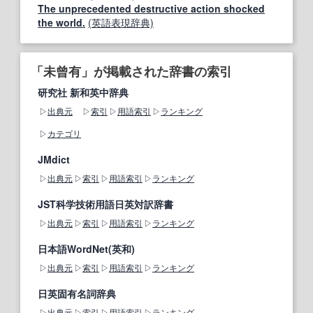
The unprecedented destructive action shocked
the world.
(英語表現辞典)
「未曾有」が掲載された辞書の索引
研究社 新和英中辞典
出典元
索引
用語索引
ランキング
カテゴリ
JMdict
出典元
索引
用語索引
ランキング
JST科学技術用語日英対訳辞書
出典元
索引
用語索引
ランキング
日本語WordNet(英和)
出典元
索引
用語索引
ランキング
日英固有名詞辞典
出典元
索引
用語索引
ランキング