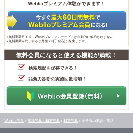
Weblioプレミアム体験ができます！
※無料期間終了後、Weblioプレミアムサービスは自動的に解約されません。
※無料期間が終了すると月額330円(税込)が発生します。
無料会員になると使える機能が満載！
検索履歴を保存できる！
語彙力診断の実施回数増加！
Weblio 辞書
>
英和辞典・和英辞典
>
和英辞典
>
未曾有
の英語・英訳