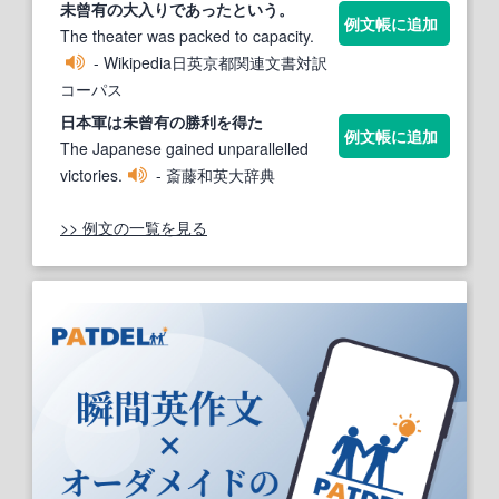
未曾有
の大入りであったという。
例文帳に追加
The theater was packed to capacity.
- Wikipedia日英京都関連文書対訳
コーパス
日本軍は
未曾有
の勝利を得た
例文帳に追加
The Japanese gained unparallelled
victories.
- 斎藤和英大辞典
>> 例文の一覧を見る