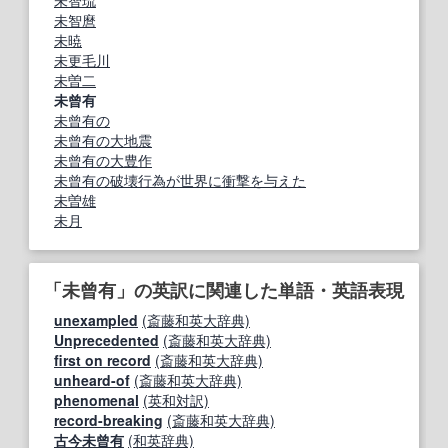
未智麿
未暁
未更毛川
未曽二
未曾有
未曾有の
未曾有の大地震
未曾有の大豊作
未曾有の破壊行為が世界に衝撃を与えた
未曽雄
未月
「未曾有」の英訳に関連した単語・英語表現
unexampled
(斎藤和英大辞典)
Unprecedented
(斎藤和英大辞典)
first on record
(斎藤和英大辞典)
unheard-of
(斎藤和英大辞典)
phenomenal
(英和対訳)
record-breaking
(斎藤和英大辞典)
古今未曾有
(和英辞典)