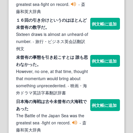
greatest sea-fight on record.
- 斎
藤和英大辞典
１６回の引き分けというのはほとんど
例文帳に追加
未曾有
の数字だ。
Sixteen draws is almost an unheard-of
number.
- 旅行・ビジネス英会話翻訳
例文
未曾有
の事態を引き起こすとは 誰も思
例文帳に追加
わなかった。
However, no one, at that time, thought
that momentum would bring about
something unprecedented.
- 映画・海
外ドラマ英語字幕翻訳辞書
日本海の海戦は古今
未曾有
の大海戦で
例文帳に追加
あった
The Battle of the Japan Sea was the
greatest sea -fight on record.
- 斎
藤和英大辞典