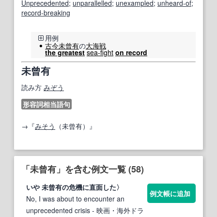
Unprecedented
;
unparallelled
;
unexampled
;
unheard-of
;
record-breaking
用例
古今未曾有
の
大海
戦
the greatest
sea-fight
on record
未曾有
読み方
みぞう
形容詞相当語句
→『
みそう
（未曾有）』
「未曾有」を含む例文一覧 (58)
いや
未曾有
の危機に直面した〉
例文帳に追加
No, I was about to encounter an
unprecedented crisis
- 映画・海外ドラ