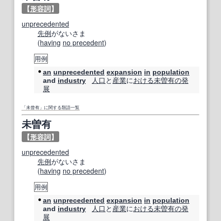
【
形容詞
】
unprecedented
先例
がないさま
(
having
no precedent
)
用例
an
unprecedented
expansion
in
population
人口
と
産業
に
おける
未曽有の
発
and
industry
展
「未曾有」に関する類語一覧
未曽有
【
形容詞
】
unprecedented
先例
がないさま
(
having
no precedent
)
用例
an
unprecedented
expansion
in
population
人口
と
産業
に
おける
未曽有の
発
and
industry
展