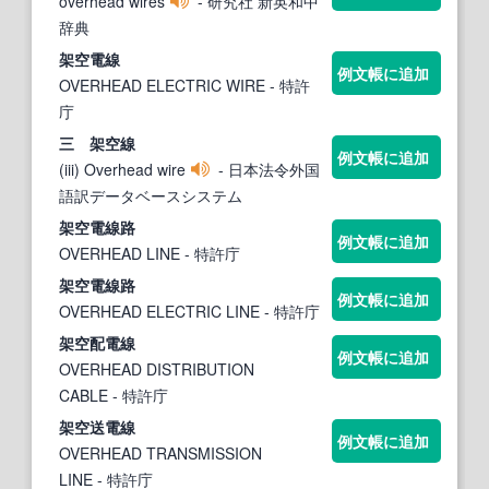
overhead wires
- 研究社 新英和中
辞典
架空
電
線
例文帳に追加
OVERHEAD ELECTRIC WIRE
- 特許
庁
三
架空線
例文帳に追加
(iii) Overhead wire
- 日本法令外国
語訳データベースシステム
架空
電
線
路
例文帳に追加
OVERHEAD LINE
- 特許庁
架空
電
線
路
例文帳に追加
OVERHEAD ELECTRIC LINE
- 特許庁
架空
配電
線
例文帳に追加
OVERHEAD DISTRIBUTION
CABLE
- 特許庁
架空
送電
線
例文帳に追加
OVERHEAD TRANSMISSION
LINE
- 特許庁