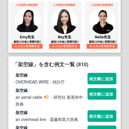
「架空線」を含む例文一覧 (810)
架空線
例文帳に追加
OVERHEAD WIRE
- 特許庁
架空線
.
例文帳に追加
an aerial cable
- 研究社 新英和中
辞典
架空線
例文帳に追加
an overhead line
- 斎藤和英大辞典
架空線