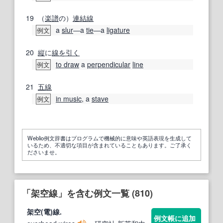
19
（
楽譜
の）
連結
線
a
slur
―a
tie
―a
ligature
例文
20
縦
に
線を引く
to draw
a
perpendicular
line
例文
21
五線
in music
, a
stave
例文
Weblio例文辞書はプログラムで機械的に意味や英語表現を生成して
いるため、不適切な項目が含まれていることもあります。ご了承く
ださいませ。
「架空線」を含む例文一覧 (810)
架空
(電)
線
.
例文帳に追加