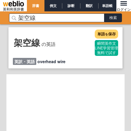
辞書
例文
診断
翻訳
単語帳
英和和英辞書
ログイン
単語
保存
を
架空線
の英語
瞬間英作文
LINE学習管理
無料で試す
英訳・英語
overhead wire