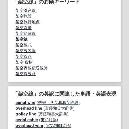
「架空線」のお隣キーワード
架空引込線
架空施設
架空旅行地点
架空索道
架空給電線
架空線
架空線式
架空線装置
架空線路
架空 虚構
架空裸線伝送線路
架空裸線路
「架空線」の英訳に関連した単語・英語表現
aerial wire
(機械工学英和和英辞典)
overhead line
(斎藤和英大辞典)
trolley line
(斎藤和英大辞典)
aerial cable
(英和対訳)
overhead wire
(電気制御英語)