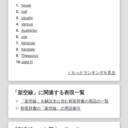
1.
house
2.
just
3.
usually
4.
various
5.
Australian
6.
use
7.
because
8.
translate
9.
Thesaurus
10.
used in
もっとランキングを見る
「架空線」に関連する表現一覧
「架空線」を解説文に含む和英辞書の用語の一覧
和英辞書の「架空線」の用語索引