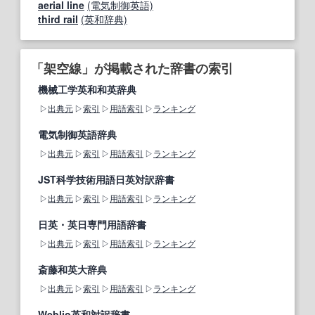
aerial line
(電気制御英語)
third rail
(英和辞典)
「架空線」が掲載された辞書の索引
機械工学英和和英辞典
出典元
索引
用語索引
ランキング
電気制御英語辞典
出典元
索引
用語索引
ランキング
JST科学技術用語日英対訳辞書
出典元
索引
用語索引
ランキング
日英・英日専門用語辞書
出典元
索引
用語索引
ランキング
斎藤和英大辞典
出典元
索引
用語索引
ランキング
Weblio英和対訳辞書