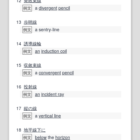
12
発散
束線
a
divergent
pencil
例文
13
歩哨線
a sentry-line
例文
14
誘導線
輪
an
induction coil
例文
15
収斂
束線
a
convergent
pencil
例文
16
投射線
an
incident ray
例文
17
縦の
線
a
vertical line
例文
18
地平線
下に
below
the
horizon
例文