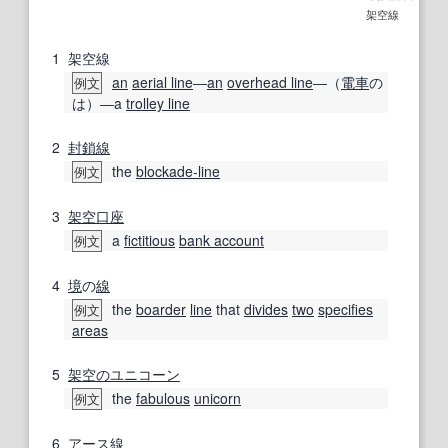
架空線
1
架空線
an
aerial line
―
an
overhead line
―（
電車
の
例文
は）―a
trolley line
2
封鎖線
the
blockade-line
例文
3
架空
口座
a
fictitious
bank account
例文
4
境
の
線
the
boarder
line
that
divides
two
specifies
例文
areas
5
架空の
ユニコーン
the
fabulous
unicorn
例文
6
アース線