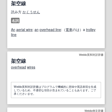
架空線
読み方
かくうせん
名詞
An
aerial wire
;
an
overhead line
:（
電車
のは）a
trolley
line
Weblio英和対訳辞書
架空線
overhead
wires
Weblio英和対訳辞書はプログラムで機械的に意味や英語表現を生成
しているため、不適切な項目が含まれていることもあります。ご了
承くださいませ。
Weblio例文辞書