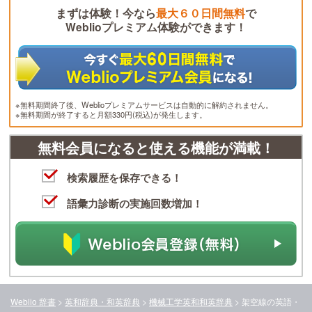
まずは体験！今なら
最大６０日間無料
で
Weblioプレミアム体験ができます！
※無料期間終了後、Weblioプレミアムサービスは自動的に解約されません。
※無料期間が終了すると月額330円(税込)が発生します。
無料会員になると使える機能が満載！
検索履歴を保存できる！
語彙力診断の実施回数増加！
Weblio 辞書
>
英和辞典・和英辞典
>
機械工学英和和英辞典
>
架空線
の英語・