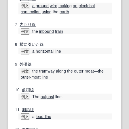
a ground
wire
making
an
electrical
例文
connection
using
the
earth
7
内回り
線
the
inbound
train
例文
8
横に
引いた
線
a
horizontal line
例文
9
外濠
線
the
tramway
along the
outer moat
―the
例文
outer-moat
line
10
前哨線
The
outpost
line.
例文
11
測鉛線
a
lead-line
例文