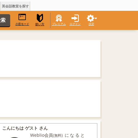
英会話教室を探す
小窓モード
プレミアム
ログイン
設定
使い方
こんにちは ゲスト さん
Weblio会員
になると
(無料)