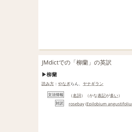
JMdictでの「柳蘭」の英訳
柳蘭
読み方
：
やなぎ
らん、
ヤナギラン
文法情報
（
名詞
）（かな
表記
が
多い
）
対訳
rosebay
(
Epilobium angustifoli