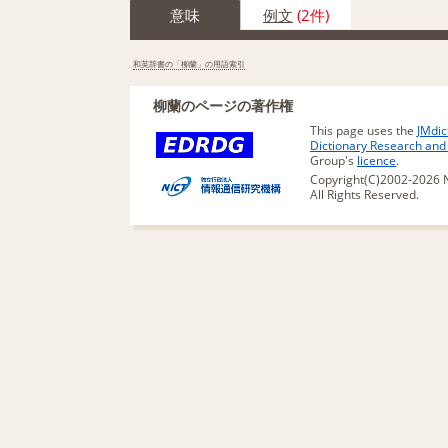
意味
例文
(2件)
和英辞書の「柳蘭」の用語索引
柳蘭のページの著作権
This page uses the
JMdic
Dictionary Research an
Group's
licence
.
Copyright(C)2002-2026 N
All Rights Reserved.