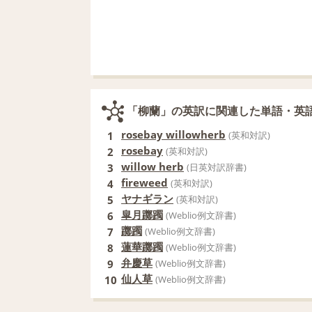
「柳蘭」の英訳に関連した単語・英
rosebay willowherb
1
(英和対訳)
rosebay
2
(英和対訳)
willow herb
3
(日英対訳辞書)
fireweed
4
(英和対訳)
ヤナギラン
5
(英和対訳)
皐月躑躅
6
(Weblio例文辞書)
躑躅
7
(Weblio例文辞書)
蓮華躑躅
8
(Weblio例文辞書)
弁慶草
9
(Weblio例文辞書)
仙人草
10
(Weblio例文辞書)