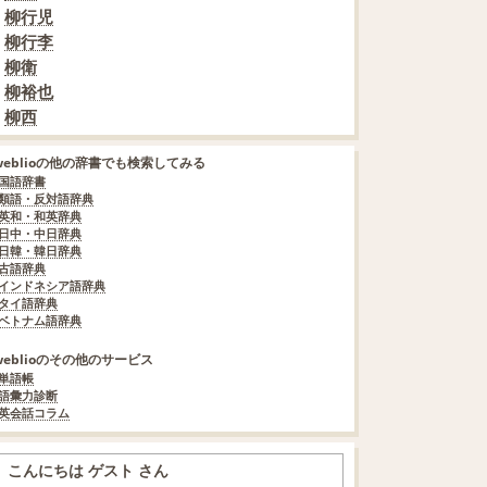
柳行児
柳行李
柳衛
柳裕也
柳西
weblioの他の辞書でも検索してみる
国語辞書
類語・反対語辞典
英和・和英辞典
日中・中日辞典
日韓・韓日辞典
古語辞典
インドネシア語辞典
タイ語辞典
ベトナム語辞典
weblioのその他のサービス
単語帳
語彙力診断
英会話コラム
こんにちは ゲスト さん