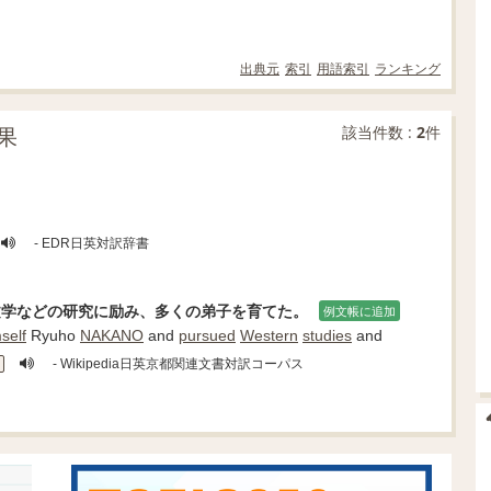
出典元
索引
用語索引
ランキング
果
該当件数 :
2
件
- EDR日英対訳辞書
文学などの研究に励み、多くの弟子を育てた。
例文帳に追加
self
Ryuho
NAKANO
and
pursued
Western
studies
and
- Wikipedia日英京都関連文書対訳コーパス