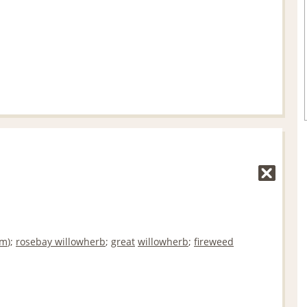
.
0
5
%
um
);
rosebay willowherb
;
great
willowherb
;
fireweed