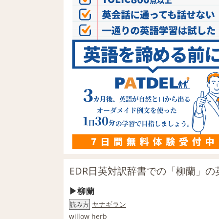
EDR日英対訳辞書での「柳蘭」の
柳蘭
ヤナギラン
読み方
willow herb