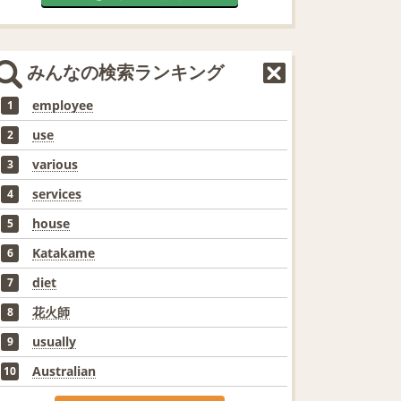
みんなの検索ランキング
employee
1
use
2
various
3
services
4
house
5
Katakame
6
diet
7
花火師
8
usually
9
Australian
10