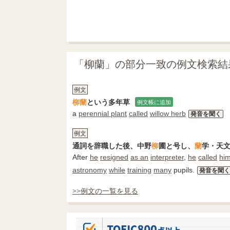
「柳蘭」の部分一致の例文検索結
例文
柳蘭
という多年草
例文帳に追加
a
perennial plant
called
willow herb
発音を聞く
例文
通詞を辞職した後、中野
柳
圃と号し、
蘭
学・天
After
he
resigned
as an
interpreter
,
he
called
him
astronomy
while
training
many
pupils.
発音を聞く
>>例文の一覧を見る