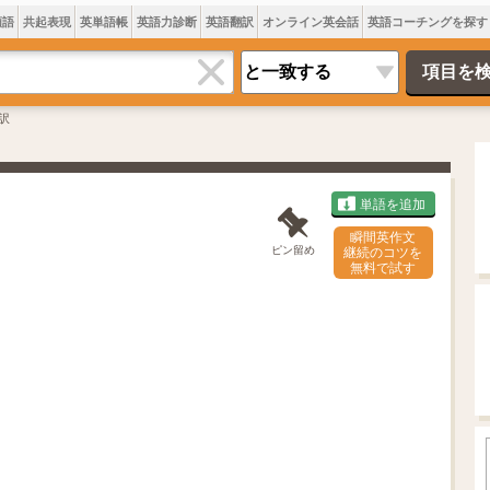
類語
共起表現
英単語帳
英語力診断
英語翻訳
オンライン英会話
英語コーチングを探す
訳
単語を追加
瞬間英作文
ピン留め
継続のコツを
無料で試す
L
o
/
U
a
n
d
m
e
u
d
t
:
e
7
0