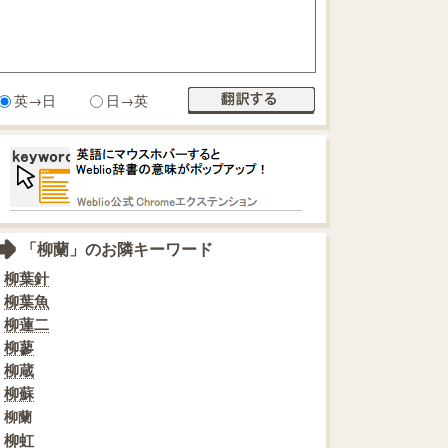
英→日
日→英
「柳蘭」のお隣キーワード
柳葉針
柳葉魚
柳蓮二
柳蓼
柳蔵
柳蘇
柳蘭
柳虹