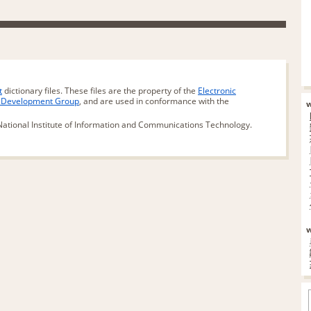
t
dictionary files. These files are the property of the
Electronic
d Development Group
, and are used in conformance with the
ational Institute of Information and Communications Technology.