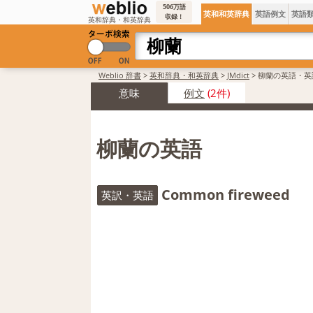
506万語
英和和英辞典
英語例文
英語
収録！
英和辞典・和英辞典
Weblio 辞書
>
英和辞典・和英辞典
>
JMdict
>
柳蘭の英語・英
意味
例文
(2件)
柳蘭の英語
Common fireweed
英訳・英語