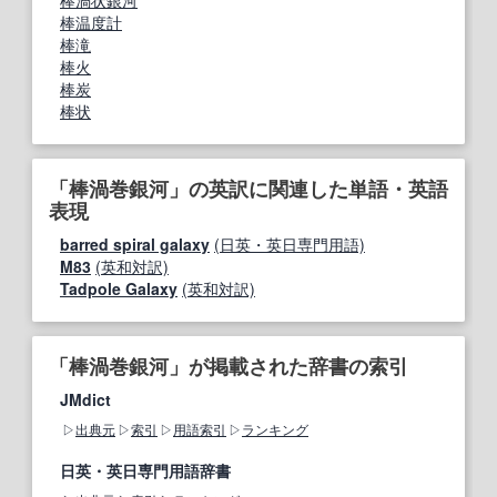
棒渦状銀河
棒温度計
棒滝
棒火
棒炭
棒状
「棒渦巻銀河」の英訳に関連した単語・英語
表現
barred spiral galaxy
(日英・英日専門用語)
M83
(英和対訳)
Tadpole Galaxy
(英和対訳)
「棒渦巻銀河」が掲載された辞書の索引
JMdict
出典元
索引
用語索引
ランキング
日英・英日専門用語辞書