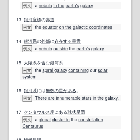
a
nebula
in the
earth
's
galaxy
例文
13
銀河座標
の
赤道
the
equator
on the
galactic coordinates
例文
14
銀河系
の
外部
に
存在する
星雲
a
nebula
outside
the
earth
's
galaxy
例文
15
太陽系
を含む
銀河系
the
spiral galaxy
containing
our
solar
例文
system
16
銀河系
には
無数の
星
がある
。
There are
innumerable
stars
in the
galaxy.
例文
17
ケンタウルス座
にある
球状星団
a
global
cluster in
the
constellation
例文
Centaurus
18
球状星団