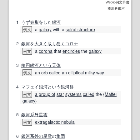
Weblio例文辞書
棒渦巻銀河
1
うず
巻
形
をした
銀河
a
galaxy
with a
spiral structure
例文
2
銀河
を
大きく
取り巻く
コロナ
a
corona
that
encircles
the
galaxy
例文
3
楕円銀河
という
天体
an
orb
called
an
elliptical
milky way
例文
4
マフェイ銀河
という
銀河群
a group of
star
systems
called
the {
Maffei
例文
galaxy
}
5
銀河系外星雲
extragalactic nebula
例文
6
銀河系
外の
星雲
の
集団