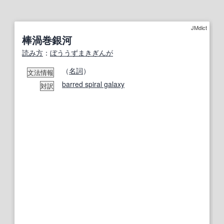
JMdict
棒渦巻銀河
読み方
：
ぼううずまきぎんが
（
名詞
）
文法情報
barred spiral galaxy
対訳