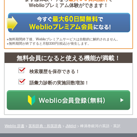
Weblioプレミアム体験ができます！
※無料期間終了後、Weblioプレミアムサービスは自動的に解約されません。
※無料期間が終了すると月額330円(税込)が発生します。
無料会員になると使える機能が満載！
検索履歴を保存できる！
語彙力診断の実施回数増加！
Weblio 辞書
>
英和辞典・和英辞典
>
JMdict
>
棒渦巻銀河
の英語・英訳