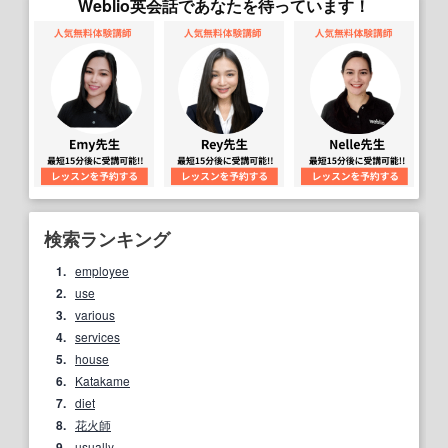
Weblio英会話であなたを待っています！
検索ランキング
1.
employee
2.
use
3.
various
4.
services
5.
house
6.
Katakame
7.
diet
8.
花火師
9.
usually