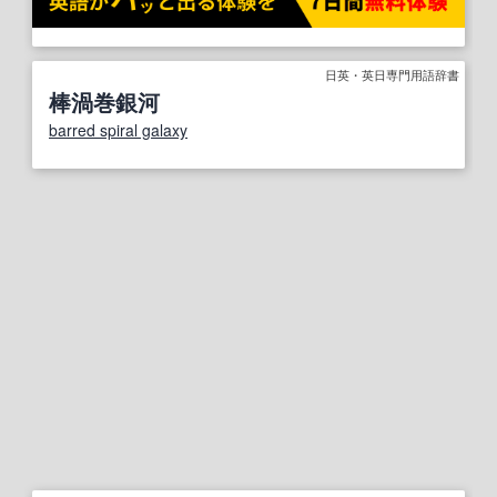
日英・英日専門用語辞書
棒渦巻銀河
barred spiral galaxy