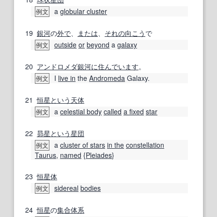
a
globular cluster
例文
19
銀河
の
外で
、
または
、
それの
向こう
で
outside
or
beyond
a
galaxy
例文
20
アンドロメダ銀河
に住んでいます
。
I
live in
the
Andromeda
Galaxy.
例文
21
恒星
という
天体
a
celestial body
called
a fixed
star
例文
22
昴星
という
星団
a
cluster of stars
in the
constellation
例文
Taurus
,
named
{
Pleiades
}
23
恒星
体
sidereal
bodies
例文
24
恒星
の
集合体
系