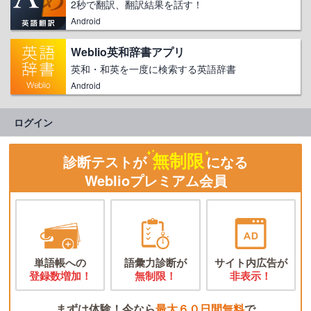
2秒で翻訳、翻訳結果を話す！
Android
Weblio英和辞書アプリ
英和・和英を一度に検索する英語辞書
Android
ログイン
無制限
診断テストが
になる
Weblioプレミアム会員
単語帳への
語彙力診断が
サイト内広告が
登録数増加！
無制限！
非表示！
まずは体験！今なら
最大６０日間無料
で