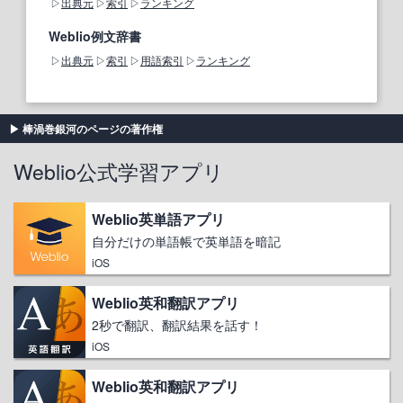
出典元
索引
ランキング
Weblio例文辞書
出典元
索引
用語索引
ランキング
棒渦巻銀河のページの著作権
Weblio公式学習アプリ
Weblio英単語アプリ
自分だけの単語帳で英単語を暗記
iOS
Weblio英和翻訳アプリ
2秒で翻訳、翻訳結果を話す！
iOS
Weblio英和翻訳アプリ