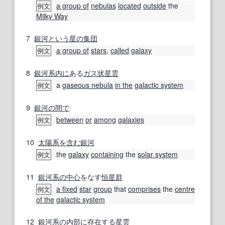
a group of
nebulas
located
outside
the
例文
Milky Way
7
銀河
という
星の
集団
a group of
stars
,
called
galaxy
例文
8
銀河系
内に
ある
ガス状星雲
a
gaseous nebula
in the
galactic system
例文
9
銀河
の間で
between
or
among
galaxies
例文
10
太陽系
を含む
銀河
the
galaxy
containing
the
solar system
例文
11
銀河系
の中
心
をなす
恒星
群
a fixed
star
group
that
comprises
the
centre
例文
of the
galactic system
12
銀河系
の内
部
に
存在する
星雲