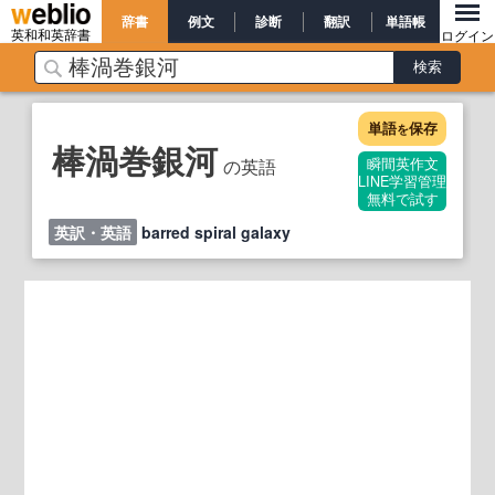
辞書
例文
診断
翻訳
単語帳
英和和英辞書
ログイン
単語
保存
を
棒渦巻銀河
の英語
瞬間英作文
LINE学習管理
無料で試す
英訳・英語
barred spiral galaxy