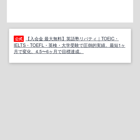
【入会金 最大無料】英語塾リバティ｜TOEIC・
公式
IELTS・TOEFL・英検・大学受験で圧倒的実績。最短1ヶ
月で変化、4.5〜6ヶ月で目標達成。