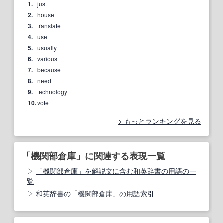
1.
just
2.
house
3.
translate
4.
use
5.
usually
6.
various
7.
because
8.
need
9.
technology
10.
vote
もっとランキングを見る
「機関部倉庫」に関連する表現一覧
「機関部倉庫」を解説文に含む和英辞書の用語の一
覧
和英辞書の「機関部倉庫」の用語索引