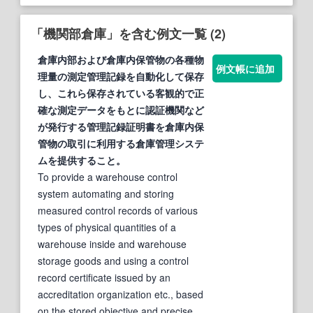
「機関部倉庫」を含む例文一覧 (2)
倉庫
内
部
および
倉庫
内保管物の各種物
例文帳に追加
理量の測定管理記録を自動化して保存
し、これら保存されている客観的で正
確な測定データをもとに認証
機関
など
が発行する管理記録証明書を
倉庫
内保
管物の取引に利用する
倉庫
管理システ
ムを提供すること。
To provide a warehouse control
system automating and storing
measured control records of various
types of physical quantities of a
warehouse inside and warehouse
storage goods and using a control
record certificate issued by an
accreditation organization etc., based
on the stored objective and precise