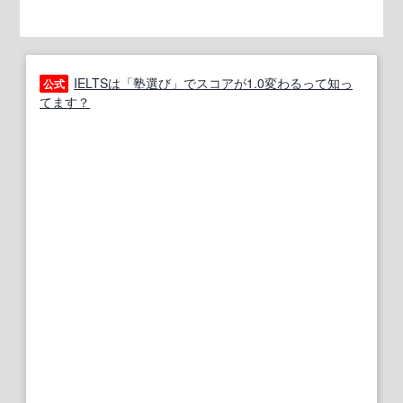
IELTSは「塾選び」でスコアが1.0変わるって知っ
公式
てます？