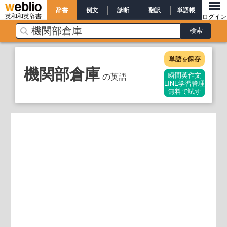
辞書
例文
診断
翻訳
単語帳
英和和英辞書
ログイン
単語
保存
を
機関部倉庫
の英語
瞬間英作文
LINE学習管理
無料で試す