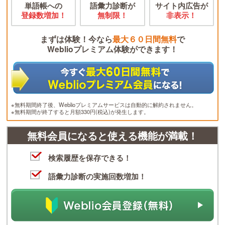
単語帳への
語彙力診断が
サイト内広告が
登録数増加！
無制限！
非表示！
まずは体験！今なら
最大６０日間無料
で
Weblioプレミアム体験ができます！
※無料期間終了後、Weblioプレミアムサービスは自動的に解約されません。
※無料期間が終了すると月額330円(税込)が発生します。
無料会員になると使える機能が満載！
検索履歴を保存できる！
語彙力診断の実施回数増加！