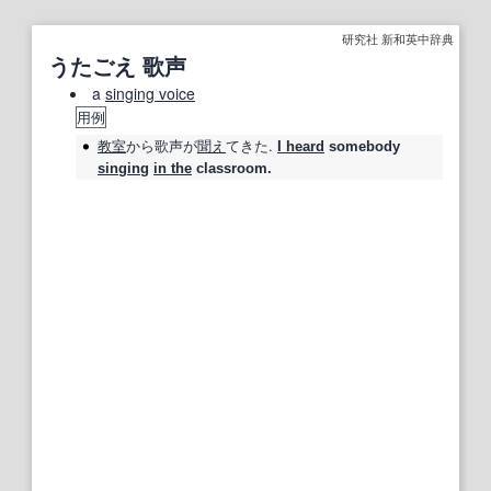
研究社 新和英中辞典
うたごえ 歌声
a
singing voice
用例
教室
から
歌声
が
聞え
てきた.
I heard
somebody
singing
in the
classroom.