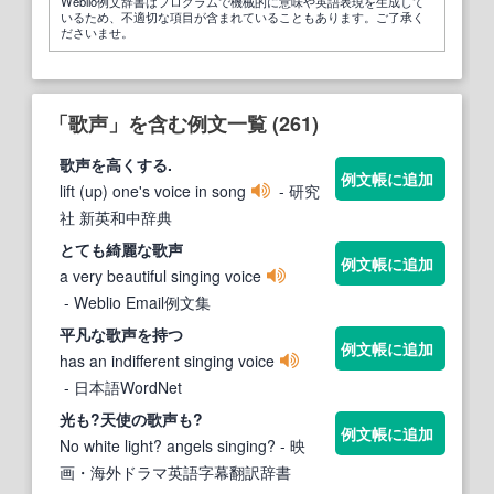
Weblio例文辞書はプログラムで機械的に意味や英語表現を生成して
いるため、不適切な項目が含まれていることもあります。ご了承く
ださいませ。
「歌声」を含む例文一覧 (261)
歌声
を高くする.
例文帳に追加
lift (up) one's voice in song
- 研究
社 新英和中辞典
とても綺麗な
歌声
例文帳に追加
a very beautiful singing voice
- Weblio Email例文集
平凡な
歌声
を持つ
例文帳に追加
has an indifferent singing voice
- 日本語WordNet
光も?天使の
歌声
も?
例文帳に追加
No white light? angels singing?
- 映
画・海外ドラマ英語字幕翻訳辞書