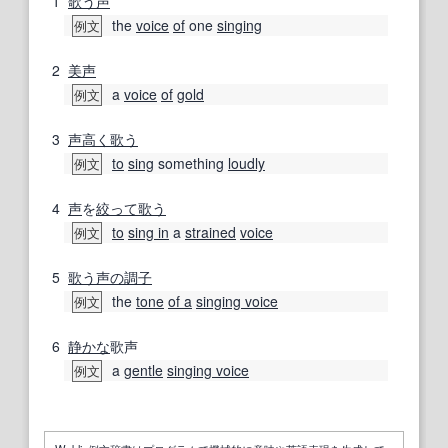
1
歌う
声
the
voice
of
one
singing
例文
2
美声
a
voice
of
gold
例文
3
声高く
歌う
to
sing
something
loudly
例文
4
声
を
絞って
歌う
to
sing in
a
strained
voice
例文
5
歌う
声の調子
the
tone
of a
singing voice
例文
6
静かな
歌声
a
gentle
singing voice
例文