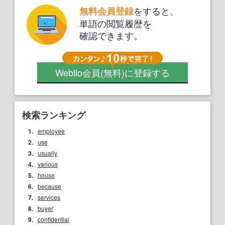
をすると、
無料会員登録
単語の閲覧履歴を
確認できます。
Weblio会員
(無料)
に登録する
検索ランキング
1.
employee
2.
use
3.
usually
4.
various
5.
house
6.
because
7.
services
8.
buyer
9.
confidential