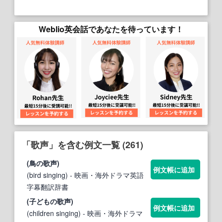
Weblio英会話であなたを待っています！
「歌声」を含む例文一覧 (261)
(鳥の
歌声
)
例文帳に追加
(bird singing)
- 映画・海外ドラマ英語
字幕翻訳辞書
(子どもの
歌声
)
例文帳に追加
(children singing)
- 映画・海外ドラマ