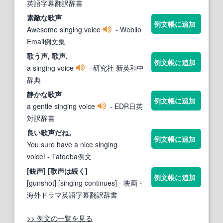
英語字幕翻訳辞書
素敵な
歌声
例文帳に追加
Awesome singing voice
- Weblio
Email例文集
歌う声,
歌声
.
例文帳に追加
a singing voice
- 研究社 新英和中
辞典
静かな
歌声
例文帳に追加
a gentle singing voice
- EDR日英
対訳辞書
良い
歌声
だね。
例文帳に追加
You sure have a nice singing
voice!
- Tatoeba例文
[銃声] [
歌声
は続く]
例文帳に追加
[gunshot] [singing continues]
- 映画・
海外ドラマ英語字幕翻訳辞書
>> 例文の一覧を見る