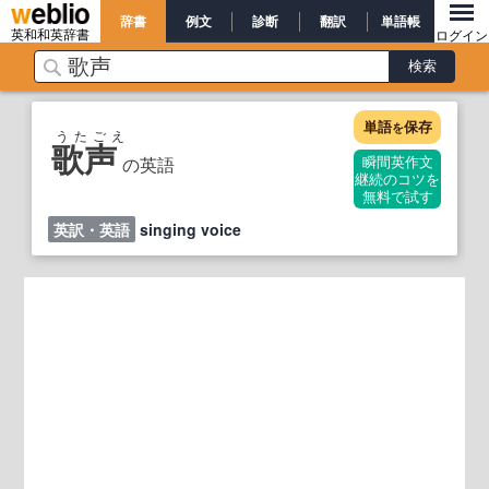
辞書
例文
診断
翻訳
単語帳
英和和英辞書
ログイン
単語
保存
を
うたごえ
歌声
の英語
瞬間英作文
継続のコツを
無料で試す
英訳・英語
singing voice