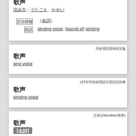
歌声
読み方
：
うたごえ
、
かせい
（
名詞
）
文法情報
singing voice
; (
sound of
)
singing
対訳
学術用語英和対訳集
歌声
sing voice
JST科学技術用語日英対訳辞書
歌声
singing voice
日本語WordNet(英和)
歌声
【
名詞
】