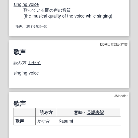
singing voice
歌
っ
ている
間の
声の
音質
(the
musical
quality
of the
voice
while
singing
)
「歌声」に関する類語一覧
EDR日英対訳辞書
歌声
読み方
カセイ
singing voice
JMnedict
歌声
読み方
意味・
英語表記
歌声
かすみ
Kasumi