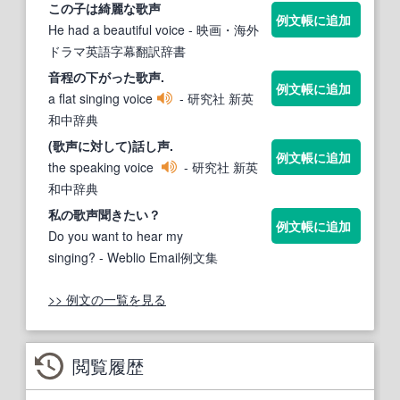
この子は綺麗な
歌声
例文帳に追加
He had a beautiful voice
- 映画・海外
ドラマ英語字幕翻訳辞書
音程の下がった
歌声
.
例文帳に追加
a flat singing voice
- 研究社 新英
和中辞典
(
歌声
に対して)話し声.
例文帳に追加
the speaking voice
- 研究社 新英
和中辞典
私の
歌声
聞きたい？
例文帳に追加
Do you want to hear my
singing?
- Weblio Email例文集
>> 例文の一覧を見る
閲覧履歴