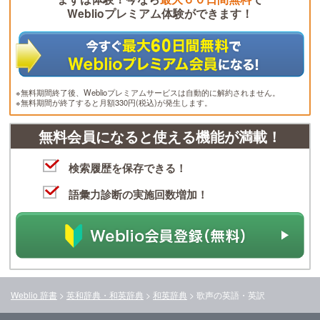
Weblioプレミアム体験ができます！
※無料期間終了後、Weblioプレミアムサービスは自動的に解約されません。
※無料期間が終了すると月額330円(税込)が発生します。
無料会員になると使える機能が満載！
検索履歴を保存できる！
語彙力診断の実施回数増加！
Weblio 辞書
>
英和辞典・和英辞典
>
和英辞典
>
歌声
の英語・英訳