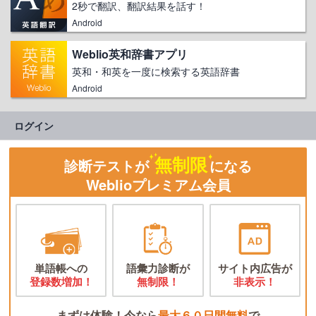
2秒で翻訳、翻訳結果を話す！
Android
Weblio英和辞書アプリ
英和・和英を一度に検索する英語辞書
Android
ログイン
無制限
診断テストが
になる
Weblioプレミアム会員
単語帳への
語彙力診断が
サイト内広告が
登録数増加！
無制限！
非表示！
まずは体験！今なら
最大６０日間無料
で