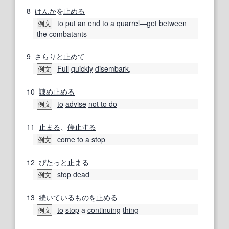
8
けんか
を
止める
to put
an end
to a
quarrel
―
get between
例文
the combatants
9
さらりと
止めて
Full
quickly
disembark
,
例文
10
諌め
止める
to
advise
not to do
例文
11
止まる
、
停止する
come to a stop
例文
12
ぴたっと
止まる
stop dead
例文
13
続いている
ものを
止める
to
stop
a
continuing
thing
例文