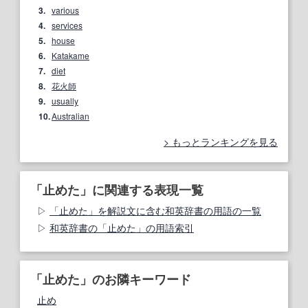
3.
various
4.
services
5.
house
6.
Katakame
7.
diet
8.
花火師
9.
usually
10.
Australian
もっとランキングを見る
「止めた」に関連する表現一覧
「止めた」を解説文に含む和英辞書の用語の一覧
和英辞書の「止めた」の用語索引
「止めた」のお隣キーワード
止め