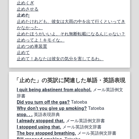
止めくぎ
止めさせる
止めた
止めたけれども、彼女は大雨の中を出て行くといってき
かなかった。
止めたほうがいいよ、それ無断転載になるんじゃない？
止めってよ！キモイな。
止めつめ車装置
止めて
止めて！あなたは彼女の気分を害してるわ。
「止めた」の英訳に関連した単語・英語表現
I quit being abstinent from alcohol.
メール英語例文
辞書
Did you turn off the gas?
Tatoeba
Why don't you give up smoking?
Tatoeba
stop. . .
英語表現辞典
I already stopped that.
メール英語例文辞書
I stopped using that.
メール英語例文辞書
The boy stopped breathing.
メール英語例文辞書