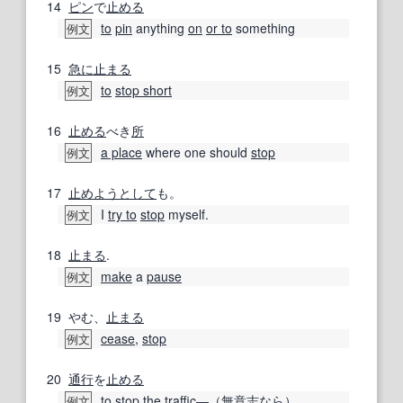
14
ピン
で
止める
to
pin
anything
on
or to
something
例文
15
急に止まる
to
stop short
例文
16
止める
べき
所
a place
where one should
stop
例文
17
止め
ようとして
も。
I
try to
stop
myself.
例文
18
止まる
.
make
a
pause
例文
19
やむ、
止まる
cease
,
stop
例文
20
通行
を
止める
to
stop
the
traffic
―（
無意志
なら）
例文