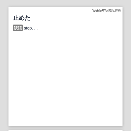
Weblio英語表現辞典
止めた
訳語
stop. . .