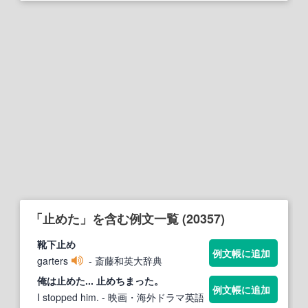
「止めた」を含む例文一覧 (20357)
靴下
止め
例文帳に追加
garters
- 斎藤和英大辞典
俺は
止めた
...
止め
ちまった。
例文帳に追加
I stopped him.
- 映画・海外ドラマ英語