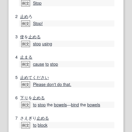
Stop
例文
2
止め
ろ
Stop!
例文
3
使
を
止める
stop
using
例文
4
止まる
cause
to
stop
例文
5
止めてください
Please don't do that.
例文
6
下り
を
止める
to
stop
the
bowels
―
bind
the
bowels
例文
7
さえぎり
止める
to
block
例文