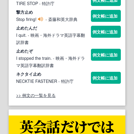
TIRE STOP
- 特許庁
撃方
止め
例文帳に追加
Stop firing!
- 斎藤和英大辞典
止めた
んだ
例文帳に追加
I quit.
- 映画・海外ドラマ英語字幕翻
訳辞書
止めた
ぞ
例文帳に追加
I stopped the train.
- 映画・海外ドラ
マ英語字幕翻訳辞書
ネクタイ
止め
例文帳に追加
NECKTIE FASTENER
- 特許庁
>> 例文の一覧を見る