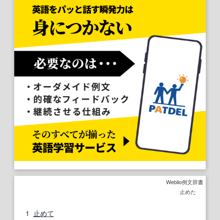
Weblio例文辞書
止めた
1
止めて