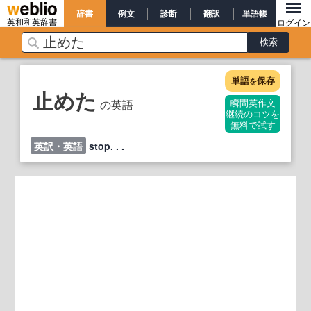
辞書
例文
診断
翻訳
単語帳
英和和英辞書
ログイン
単語
保存
を
止めた
の英語
瞬間英作文
継続のコツを
無料で試す
英訳・英語
stop. . .