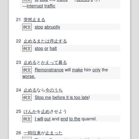
―
interrupt
traffic
21
突然止まる
stop
abruptly
例文
22
止める
または
停止する
stop
or
halt
例文
23
止める
と
かえって
募る
Remonstrance
will
make
him
only
the
例文
worse.
24
止める
なら
今のうち
Stop me
before it is too late
!
例文
25
けんか
を
止め
させよう
I will
put
and
end
to the
quarrel.
例文
26
一時
往来
が
止まった