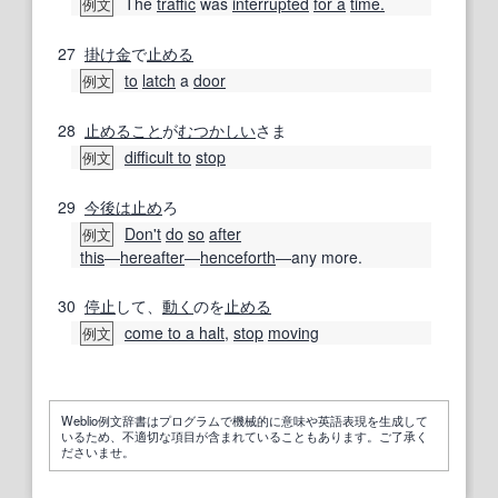
The
traffic
was
interrupted
for a
time.
例文
27
掛け金
で
止める
to
latch
a
door
例文
28
止めること
が
むつかしい
さま
difficult to
stop
例文
29
今後は
止め
ろ
Don't
do
so
after
例文
this
―
hereafter
―
henceforth
―any more.
30
停止
して、
動く
のを
止める
come to a halt
,
stop
moving
例文
Weblio例文辞書はプログラムで機械的に意味や英語表現を生成して
いるため、不適切な項目が含まれていることもあります。ご了承く
ださいませ。