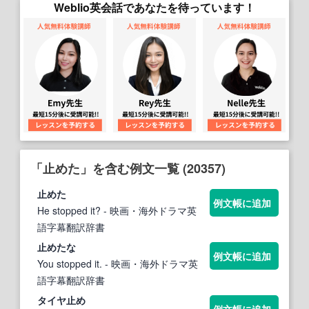
Weblio英会話であなたを待っています！
「止めた」を含む例文一覧 (20357)
止めた
例文帳に追加
He stopped it?
- 映画・海外ドラマ英
語字幕翻訳辞書
止めた
な
例文帳に追加
You stopped it.
- 映画・海外ドラマ英
語字幕翻訳辞書
タイヤ
止め
例文帳に追加