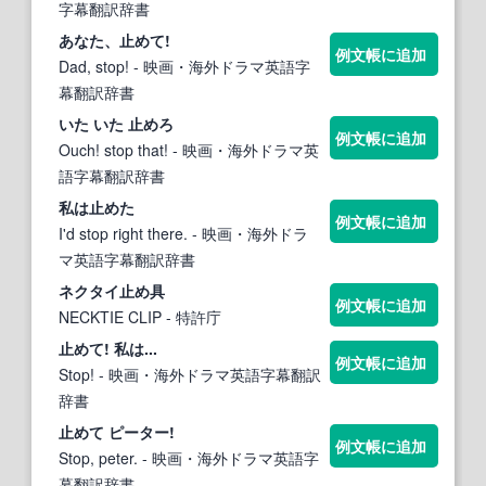
字幕翻訳辞書
あなた、
止め
て!
例文帳に追加
Dad, stop!
- 映画・海外ドラマ英語字
幕翻訳辞書
いた いた
止め
ろ
例文帳に追加
Ouch! stop that!
- 映画・海外ドラマ英
語字幕翻訳辞書
私は
止めた
例文帳に追加
I'd stop right there.
- 映画・海外ドラ
マ英語字幕翻訳辞書
ネクタイ
止め
具
例文帳に追加
NECKTIE CLIP
- 特許庁
止め
て! 私は...
例文帳に追加
Stop!
- 映画・海外ドラマ英語字幕翻訳
辞書
止め
て ピーター!
例文帳に追加
Stop, peter.
- 映画・海外ドラマ英語字
幕翻訳辞書