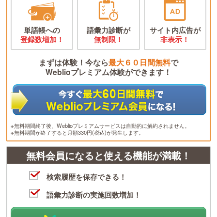
単語帳への
語彙力診断が
サイト内広告が
登録数増加！
無制限！
非表示！
まずは体験！今なら
最大６０日間無料
で
Weblioプレミアム体験ができます！
※無料期間終了後、Weblioプレミアムサービスは自動的に解約されません。
※無料期間が終了すると月額330円(税込)が発生します。
無料会員になると使える機能が満載！
検索履歴を保存できる！
語彙力診断の実施回数増加！