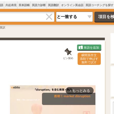
類語
共起表現
英単語帳
英語力診断
英語翻訳
オンライン英会話
英語コーチングを探す
英訳
単語を追加
瞬間英作文
ピン留め
添削で伸ばす
無料で試す
もっとみる
arrow_forward_ios