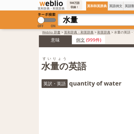
506万語
英和和英辞典
英語例文
英語
収録！
英和辞典・和英辞典
Weblio 辞書
>
英和辞典・和英辞典
>
和英辞典
>
水量の英語・
意味
例文
(999件)
すいりょう
水量の英語
quantity of water
英訳・英語