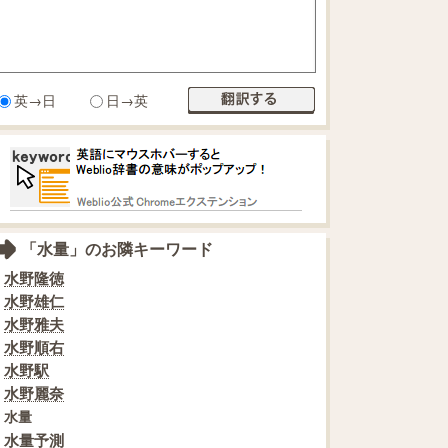
英→日
日→英
「水量」のお隣キーワード
水野隆徳
水野雄仁
水野雅夫
水野順右
水野駅
水野麗奈
水量
水量予測