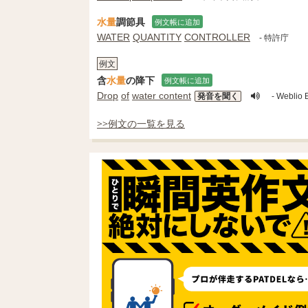
水量
調節具
例文帳に追加
WATER
QUANTITY
CONTROLLER
- 特許庁
例文
含
水量
の降下
例文帳に追加
Drop
of
water content
発音を聞く
- Weblio
>>例文の一覧を見る