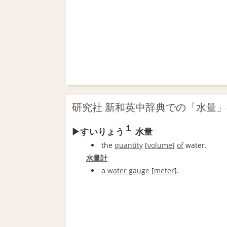
研究社 新和英中辞典での「水量
１
すいりょう
水量
the
quantity
[
volume
]
of
water.
水量計
a
water gauge
[
meter
].