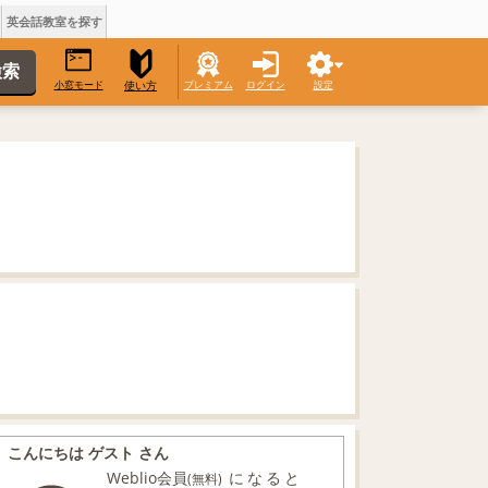
英会話教室を探す
小窓モード
プレミアム
ログイン
設定
使い方
こんにちは ゲスト さん
Weblio会員
になると
(無料)