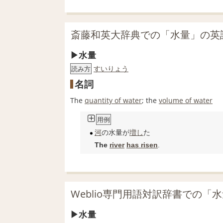
斎藤和英大辞典での「水量」の英
水量
すいりょう
読み方
名詞
The
quantity of water
; the
volume of water
用例
河
の水量が
増し
た
The
river
has risen
.
Weblio専門用語対訳辞書での「
水量