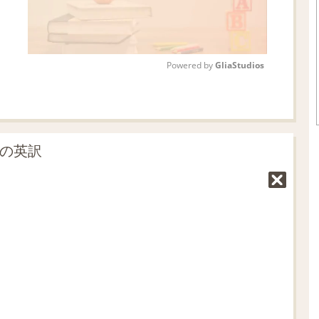
Powered by 
GliaStudios
M
u
t
」の英訳
e