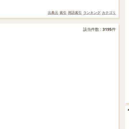
出典元
索引
用語索引
ランキング
カテゴリ
該当件数 :
3195
件