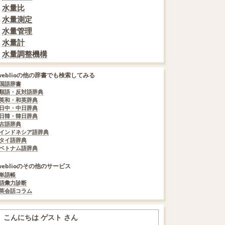
水量比
水量測定
水量管理
水量計
水量調整機構
weblioの他の辞書でも検索してみる
国語辞書
類語・反対語辞典
英和・和英辞典
日中・中日辞典
日韓・韓日辞典
古語辞典
インドネシア語辞典
タイ語辞典
ベトナム語辞典
weblioのその他のサービス
単語帳
語彙力診断
英会話コラム
こんにちは ゲスト さん