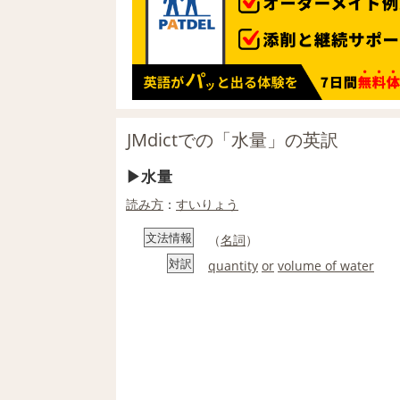
JMdictでの「水量」の英訳
水量
読み方
：
すいりょう
文法情報
（
名詞
）
対訳
quantity
or
volume of water