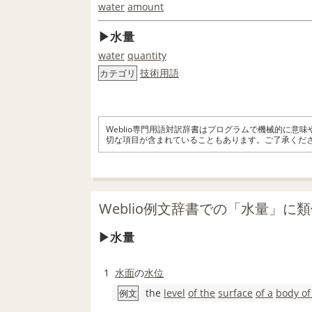
water
amount
水量
water
quantity
技術用語
カテゴリ
Weblio専門用語対訳辞書はプログラムで機械的に意
切な項目が含まれていることもあります。ご了承くだ
Weblio例文辞書での「水量」に
水量
1
水面
の
水位
the
level
of the
surface
of a
body of
例文