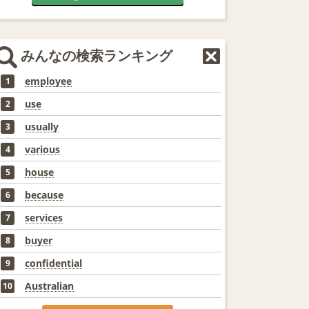
みんなの検索ランキング
employee
1
use
2
usually
3
various
4
house
5
because
6
services
7
buyer
8
confidential
9
Australian
10