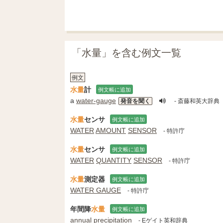
「水量」を含む例文一覧
例文
水量
計
例文帳に追加
a
water-gauge
発音を聞く
- 斎藤和英大辞典
水量
センサ
例文帳に追加
WATER
AMOUNT
SENSOR
- 特許庁
水量
センサ
例文帳に追加
WATER
QUANTITY
SENSOR
- 特許庁
水量
測定器
例文帳に追加
WATER GAUGE
- 特許庁
年間降
水量
例文帳に追加
annual precipitation
- Eゲイト英和辞典