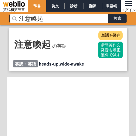
辞書
例文
診断
翻訳
単語帳
英和和英辞書
ログイン
単語
保存
を
注意喚起
の英語
瞬間英作文
発音も矯正
無料で試す
英訳・英語
heads-up,wide-awake