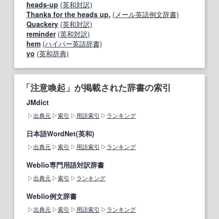
heads-up
(英和対訳)
Thanks for the heads up.
(メール英語例文辞書)
Quackery
(英和対訳)
reminder
(英和対訳)
hem
(ハイパー英語辞書)
yo
(英和辞典)
「注意喚起」が掲載された辞書の索引
JMdict
出典元
索引
用語索引
ランキング
日本語WordNet(英和)
出典元
索引
用語索引
ランキング
Weblio専門用語対訳辞書
出典元
索引
ランキング
Weblio例文辞書
出典元
索引
用語索引
ランキング