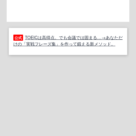
TOEICは高得点。でも会議では固まる…→あなただ
公式
けの「実戦フレーズ集」を作って鍛える新メソッド。