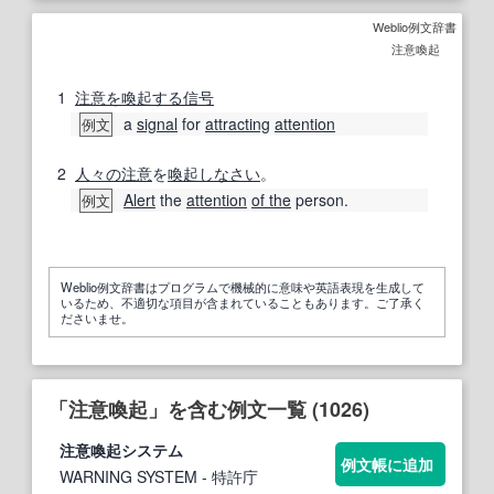
Weblio例文辞書
注意喚起
1
注意を喚起する
信号
a
signal
for
attracting
attention
例文
2
人々の
注意
を
喚起
しなさい
。
Alert
the
attention
of the
person.
例文
Weblio例文辞書はプログラムで機械的に意味や英語表現を生成して
いるため、不適切な項目が含まれていることもあります。ご了承く
ださいませ。
「注意喚起」を含む例文一覧 (1026)
注意喚起
システム
例文帳に追加
WARNING SYSTEM
- 特許庁