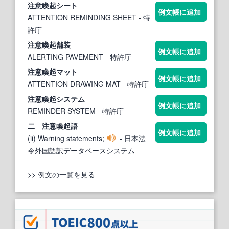
注意喚起
シート
例文帳に追加
ATTENTION REMINDING SHEET
- 特
許庁
注意喚起
舗装
例文帳に追加
ALERTING PAVEMENT
- 特許庁
注意喚起
マット
例文帳に追加
ATTENTION DRAWING MAT
- 特許庁
注意喚起
システム
例文帳に追加
REMINDER SYSTEM
- 特許庁
二
注意喚起
語
例文帳に追加
(ii) Warning statements;
- 日本法
令外国語訳データベースシステム
>> 例文の一覧を見る