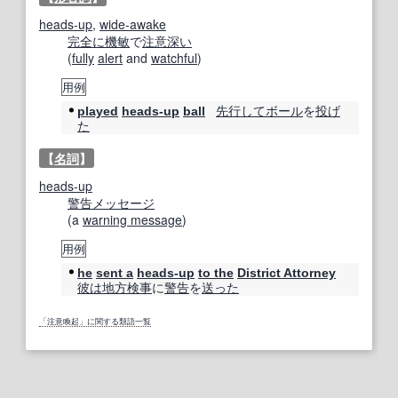
heads-up
,
wide-awake
完全に
機敏
で
注意深い
(
fully
alert
and
watchful
)
用例
先行して
ボール
を
投げ
played
heads-up
ball
た
【
名詞
】
heads-up
警告メッセージ
(a
warning message
)
用例
he
sent a
heads-up
to the
District Attorney
彼は
地方検事
に
警告
を
送った
「注意喚起」に関する類語一覧