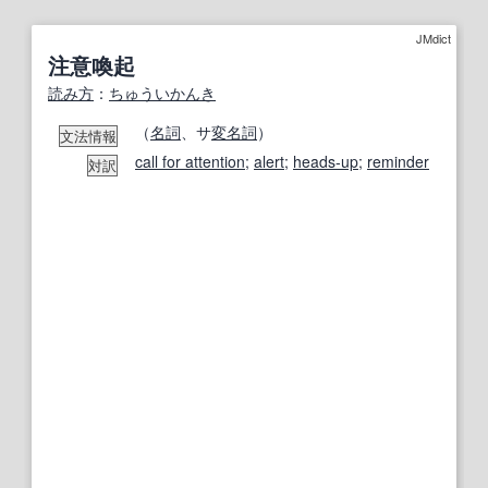
JMdict
注意喚起
読み方
：
ちゅうい
かんき
（
名詞
、サ
変名
詞
）
文法情報
call for attention
;
alert
;
heads-up
;
reminder
対訳