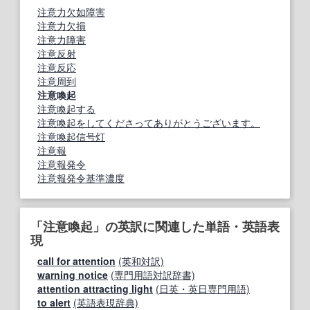
注意力欠如障害
注意力欠損
注意力障害
注意反射
注意反応
注意周到
注意喚起
注意喚起する
注意喚起をしてくださってありがとうございます。
注意喚起信号灯
注意報
注意報発令
注意報発令基準濃度
「注意喚起」の英訳に関連した単語・英語表
現
call for attention
(英和対訳)
warning notice
(専門用語対訳辞書)
attention attracting light
(日英・英日専門用語)
to alert
(英語表現辞典)