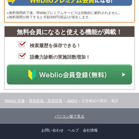
※無料期間終了後、Weblioプレミアムサービスは自動的に解約されません。
※無料期間が終了すると月額330円(税込)が発生します。
無料会員になると使える機能が満載！
検索履歴を保存できる！
語彙力診断の実施回数増加！
Weblio 辞書
>
英和辞典・和英辞典
>
JMdict
>
注意喚起
の英語・英訳
パソコン版で見る
お問い合わせ
ヘルプ
会社情報