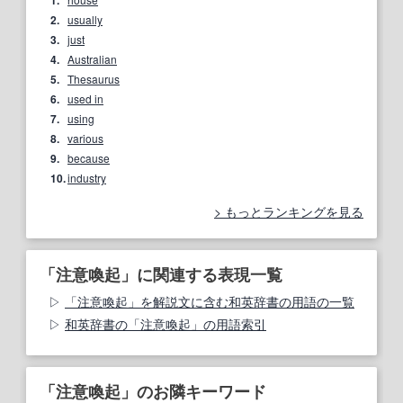
1.
2.
usually
3.
just
4.
Australian
5.
Thesaurus
6.
used in
7.
using
8.
various
9.
because
10.
industry
もっとランキングを見る
「注意喚起」に関連する表現一覧
「注意喚起」を解説文に含む和英辞書の用語の一覧
和英辞書の「注意喚起」の用語索引
「注意喚起」のお隣キーワード