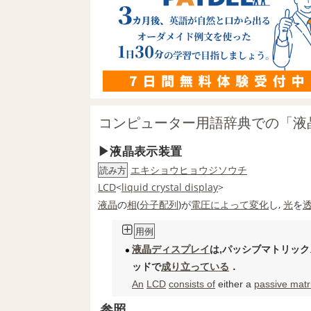
コンピューター用語辞典での「液
液晶表示装置
エキショウヒョウジソウチ
読み方
LCD
<
liquid crystal display
>
液晶
の
相
(
分子配列
)が
電圧
によって
変化
し,
光
を
用例
液晶ディスプレイ
は,パッシブマトリック
ッドで
成り立っている
．
An
LCD
consists of
either a
passive matr
参照