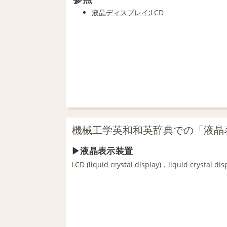
液晶ディスプレイ
;
LCD
機械工学英和和英辞典での「液晶
液晶表示装置
LCD
(
liquid crystal display
)，
liquid crystal dis