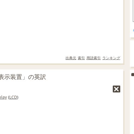
出典元
索引
用語索引
ランキング
表示装置」の英訳
play
(
LCD
)