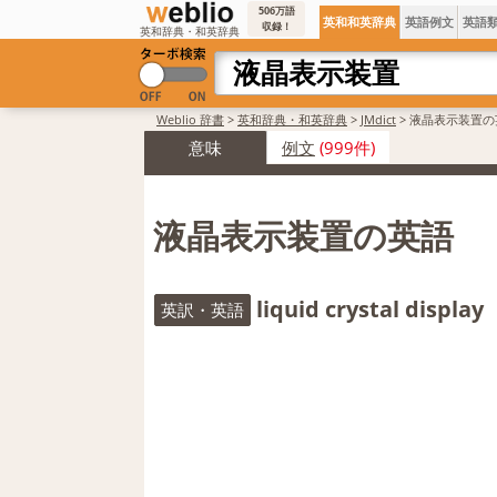
506万語
英和和英辞典
英語例文
英語
収録！
英和辞典・和英辞典
Weblio 辞書
>
英和辞典・和英辞典
>
JMdict
>
液晶表示装置の
意味
例文
(999件)
液晶表示装置の英語
liquid crystal display
英訳・英語