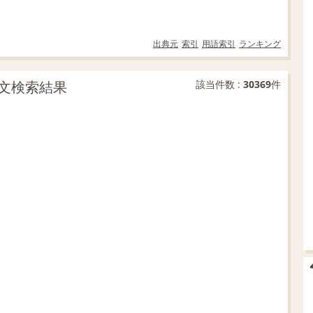
出典元
索引
用語索引
ランキング
文検索結果
該当件数 :
30369
件