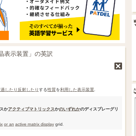
晶表示装置」の英訳
透過
したり
反射
したり
する
性質
を
利用した
表示装置
.
スか
アクティブマトリックス
か
のいずれか
のディスプレーグリ
ix
or an
active matrix display
grid.