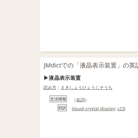
JMdictでの「液晶表示装置」の英
液晶表示装置
読み方
：
えきしょうひょうじそうち
文法情報
（
名詞
）
対訳
liquid-crystal display
;
LCD