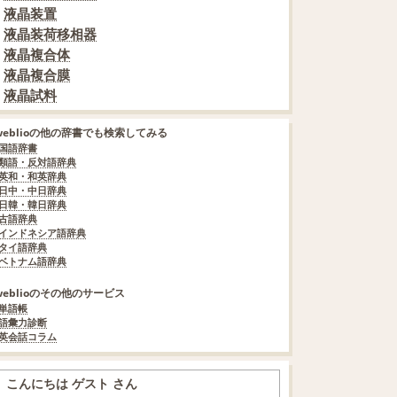
液晶装置
液晶装荷移相器
液晶複合体
液晶複合膜
液晶試料
weblioの他の辞書でも検索してみる
国語辞書
類語・反対語辞典
英和・和英辞典
日中・中日辞典
日韓・韓日辞典
古語辞典
インドネシア語辞典
タイ語辞典
ベトナム語辞典
weblioのその他のサービス
単語帳
語彙力診断
英会話コラム
こんにちは ゲスト さん