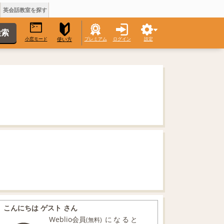
英会話教室を探す
小窓モード
プレミアム
ログイン
設定
使い方
こんにちは ゲスト さん
Weblio会員
になると
(無料)