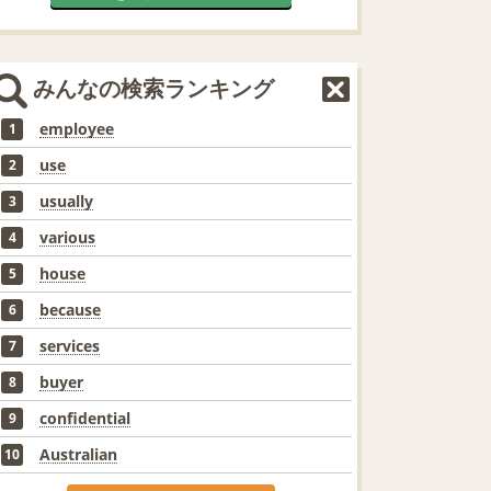
みんなの検索ランキング
employee
1
use
2
usually
3
various
4
house
5
because
6
services
7
buyer
8
confidential
9
Australian
10