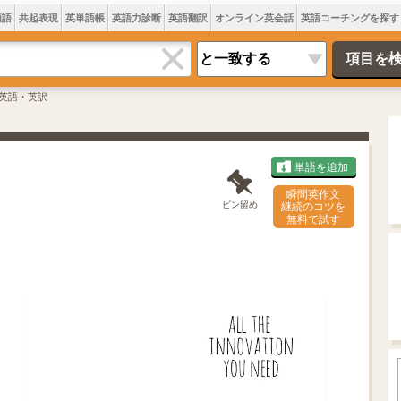
類語
共起表現
英単語帳
英語力診断
英語翻訳
オンライン英会話
英語コーチングを探す
英語・英訳
単語を追加
瞬間英作文
ピン留め
継続のコツを
無料で試す