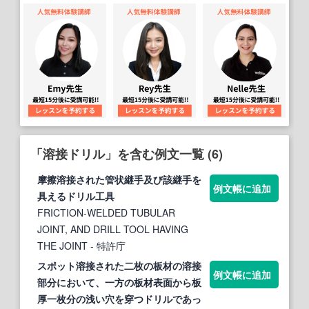
「溶接ドリル」を含む例文一覧 (6)
摩擦
溶接
された管状継手及び該継手を
例文帳に追加
具える
ドリル
工具
FRICTION-WELDED TUBULAR
JOINT, AND DRILL TOOL HAVING
THE JOINT
- 特許庁
スポット
溶接
された二枚の板材の
溶接
例文帳に追加
部分において、一方の板材表面から板
厚一枚分の浅い穴を穿つ
ドリル
であっ