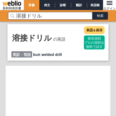
辞書
例文
診断
翻訳
単語帳
英和和英辞書
ログイン
単語
保存
を
溶接ドリル
の英語
発音添削
プロの添削を
無料で試す
英訳・英語
butt welded drill