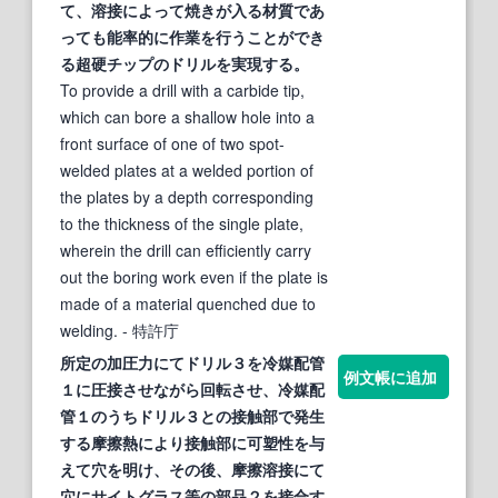
て、
溶接
によって焼きが入る材質であ
っても能率的に作業を行うことができ
る超硬チップの
ドリル
を実現する。
To provide a drill with a carbide tip,
which can bore a shallow hole into a
front surface of one of two spot-
welded plates at a welded portion of
the plates by a depth corresponding
to the thickness of the single plate,
wherein the drill can efficiently carry
out the boring work even if the plate is
made of a material quenched due to
welding.
- 特許庁
所定の加圧力にて
ドリル
３を冷媒配管
例文帳に追加
１に圧接させながら回転させ、冷媒配
管１のうち
ドリル
３との接触部で発生
する摩擦熱により接触部に可塑性を与
えて穴を明け、その後、摩擦
溶接
にて
穴にサイトグラス等の部品２を接合す