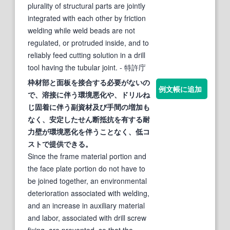
plurality of structural parts are jointly
integrated with each other by friction
welding while weld beads are not
regulated, or protruded inside, and to
reliably feed cutting solution in a drill
tool having the tubular joint.
- 特許庁
枠材部と面板を接合する必要がないの
例文帳に追加
で、
溶接
に伴う環境悪化や、
ドリル
ね
じ固着に伴う副資材及び手間の増加も
なく、安定したせん断抵抗を有する耐
力壁が環境悪化を伴うことなく、低コ
ストで提供できる。
Since the frame material portion and
the face plate portion do not have to
be joined together, an environmental
deterioration associated with welding,
and an increase in auxiliary material
and labor, associated with drill screw
fixing, are prevented, so that the