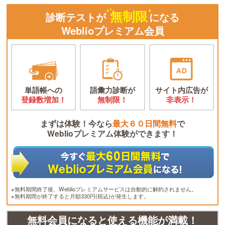
無制限
診断テストが
になる
Weblioプレミアム会員
単語帳への
語彙力診断が
サイト内広告が
登録数増加！
無制限！
非表示！
まずは体験！今なら
最大６０日間無料
で
Weblioプレミアム体験ができます！
※無料期間終了後、Weblioプレミアムサービスは自動的に解約されません。
※無料期間が終了すると月額330円(税込)が発生します。
無料会員になると使える機能が満載！