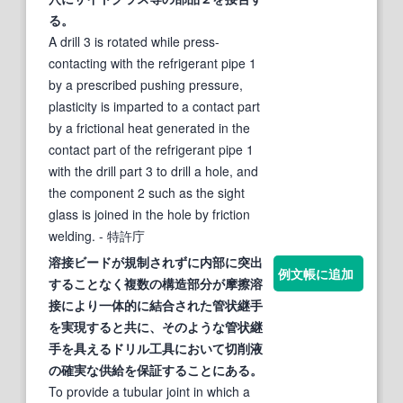
る。
A drill 3 is rotated while press-
contacting with the refrigerant pipe 1
by a prescribed pushing pressure,
plasticity is imparted to a contact part
by a frictional heat generated in the
contact part of the refrigerant pipe 1
with the drill part 3 to drill a hole, and
the component 2 such as the sight
glass is joined in the hole by friction
welding.
- 特許庁
溶接
ビードが規制されずに内部に突出
例文帳に追加
することなく複数の構造部分が摩擦
溶
接
により一体的に結合された管状継手
を実現すると共に、そのような管状継
手を具える
ドリル
工具において切削液
の確実な供給を保証することにある。
To provide a tubular joint in which a