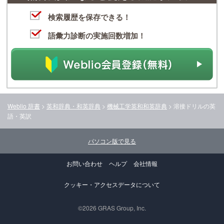
検索履歴を保存できる！
語彙力診断の実施回数増加！
Weblio 辞書
>
英和辞典・和英辞典
>
機械工学英和和英辞典
>
溶接ドリル
の英
語・英訳
パソコン版で見る
お問い合わせ
ヘルプ
会社情報
クッキー・アクセスデータについて
©2026 GRAS Group, Inc.