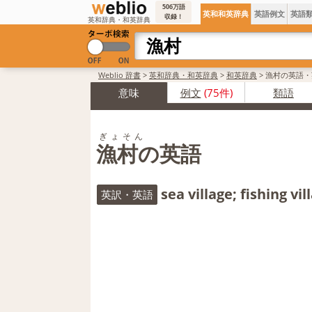
506万語
英和和英辞典
英語例文
英語
収録！
英和辞典・和英辞典
Weblio 辞書
>
英和辞典・和英辞典
>
和英辞典
>
漁村の英語・
意味
例文
(75件)
類語
ぎょそん
漁村の英語
sea village; fishing vil
英訳・英語