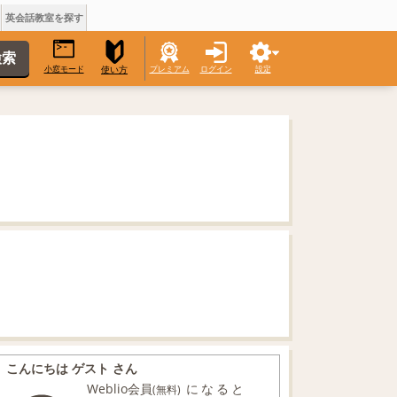
英会話教室を探す
小窓モード
プレミアム
ログイン
設定
使い方
こんにちは ゲスト さん
Weblio会員
になると
(無料)