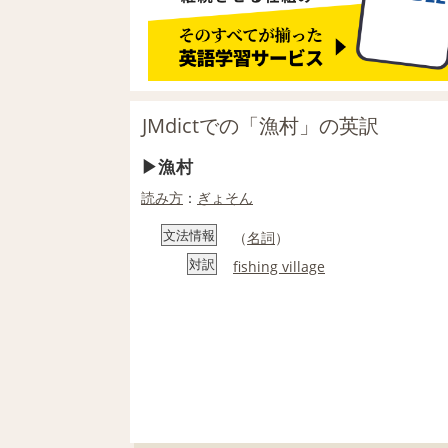
JMdictでの「漁村」の英訳
漁村
読み方
：
ぎょそん
文法情報
（
名詞
）
対訳
fishing village