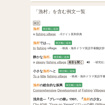
「漁村」を含む例文一覧
例文
漁村
例文帳に追加
a
fishing village
- Eゲイト英和辞典
漁村
では...。
例文帳に追加
In
fishing
village.
- 映画・海外ドラマ英語字幕翻訳辞
静かな
漁村
.
例文帳に追加
a
sleepy
fishing village
発音を聞く
- 研究社
小さな
漁村
へと
例文帳に追加
To a
little
fishing village
- 映画・海外ドラマ英語字
漁村
の総合的な振興
例文帳に追加
Comprehensive
Development
of
Fishing
Villages
浅井忠―『グレーの柳』1901、『
漁村
の少女』
Chu
ASAI
, "
Gure
no
Yanagi" (
グレー
の
柳
) (
Willo