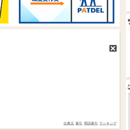
出典元
索引
用語索引
ランキング