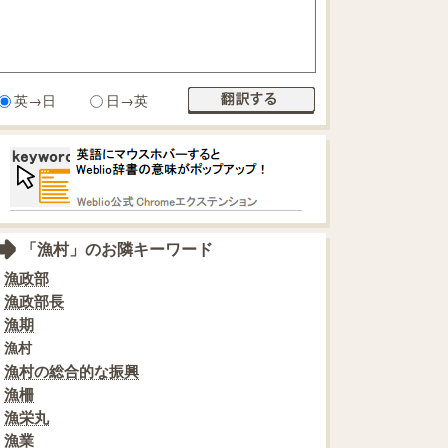
英→日
日→英
「漁村」のお隣キーワード
漁政部
漁政部長
漁期
漁村
漁村の総合的な振興
漁柵
漁栄丸
漁業