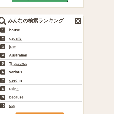
みんなの検索ランキング
house
1
usually
2
just
3
Australian
4
Thesaurus
5
various
6
used in
7
using
8
because
9
use
10