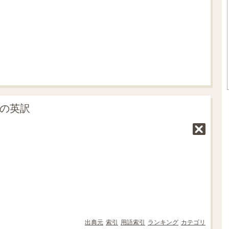
」の英訳
出典元
索引
用語索引
ランキング
カテゴリ