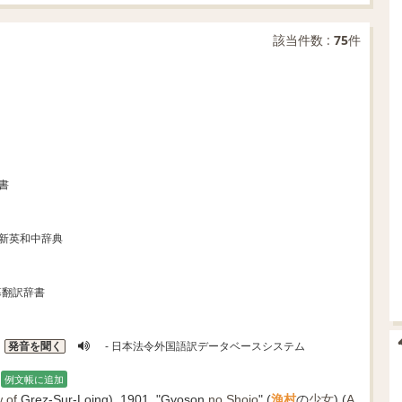
該当件数 :
75
件
書
 新英和中辞典
幕翻訳辞書
発音を聞く
- 日本法令外国語訳データベースシステム
例文帳に追加
w
of
Grez-Sur-Loing), 1901, "Gyoson
no
Shojo
" (
漁村
の
少女
) (
A