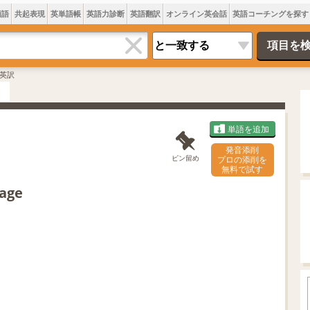
類語
共起表現
英単語帳
英語力診断
英語翻訳
オンライン英会話
英語コーチングを探す
英訳
単語を追加
発音添削
ピン留め
プロの添削を
無料で試す
lage