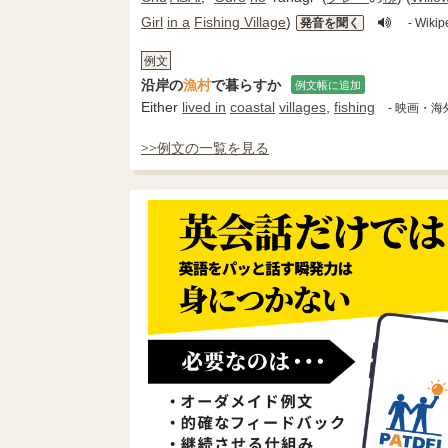
Girl
in a
Fishing Village
)
発音を聞く
- Wi
例文
沿岸の
漁村
で暮らすか
例文帳に追加
Either
lived in
coastal
villages
,
fishing
- 映画・
>>例文の一覧を見る