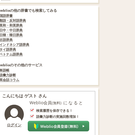
weblioの他の辞書でも検索してみる
国語辞書
類語・反対語辞典
英和・和英辞典
日中・中日辞典
日韓・韓日辞典
古語辞典
インドネシア語辞典
タイ語辞典
ベトナム語辞典
weblioのその他のサービス
単語帳
語彙力診断
英会話コラム
こんにちは ゲスト さん
Weblio会員
になると
(無料)
検索履歴を保存できる！
語彙力診断の実施回数増加！
ログイン