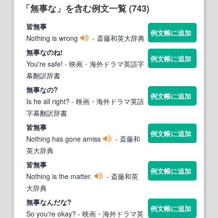
「無事な」を含む例文一覧 (743)
皆
無事
例文帳に追加
Nothing is wrong
- 斎藤和英大辞典
無事な
のね!
例文帳に追加
You're safe!
- 映画・海外ドラマ英語字
幕翻訳辞書
無事な
の?
例文帳に追加
Is he all right?
- 映画・海外ドラマ英語
字幕翻訳辞書
皆
無事
例文帳に追加
Nothing has gone amiss
- 斎藤和
英大辞典
皆
無事
例文帳に追加
Nothing is the matter.
- 斎藤和英
大辞典
無事な
んだな?
例文帳に追加
So you're okay?
- 映画・海外ドラマ英