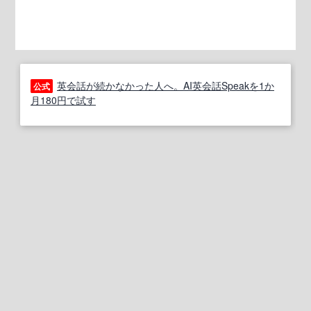
英会話が続かなかった人へ。AI英会話Speakを1か
公式
月180円で試す