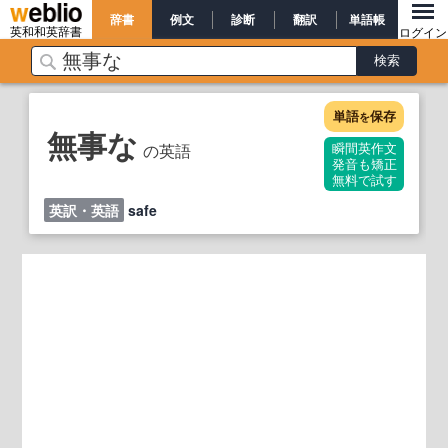
辞書
例文
診断
翻訳
単語帳
英和和英辞書
ログイン
単語
保存
を
無事な
の英語
瞬間英作文
発音も矯正
無料で試す
英訳・英語
safe