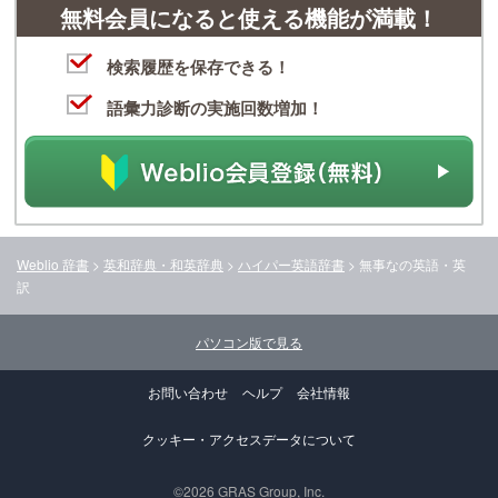
無料会員になると使える機能が満載！
検索履歴を保存できる！
語彙力診断の実施回数増加！
Weblio 辞書
>
英和辞典・和英辞典
>
ハイパー英語辞書
>
無事な
の英語・英
訳
パソコン版で見る
お問い合わせ
ヘルプ
会社情報
クッキー・アクセスデータについて
©2026 GRAS Group, Inc.