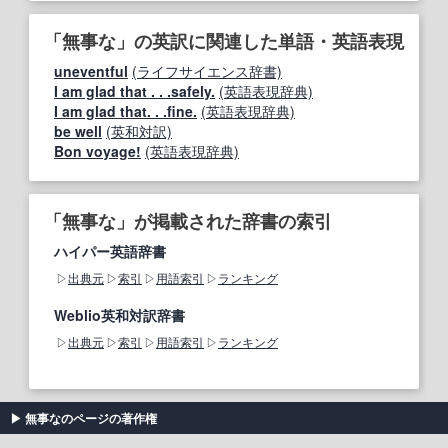
「無事な」の英訳に関連した単語・英語表現
uneventful
(ライフサイエンス辞書)
I am glad that . . .safely.
(英語表現辞典)
I am glad that. . .fine.
(英語表現辞典)
be well
(英和対訳)
Bon voyage!
(英語表現辞典)
「無事な」が掲載された辞書の索引
ハイパー英語辞書
出典元
索引
用語索引
ランキング
Weblio英和対訳辞書
出典元
索引
用語索引
ランキング
無事なのページの著作権