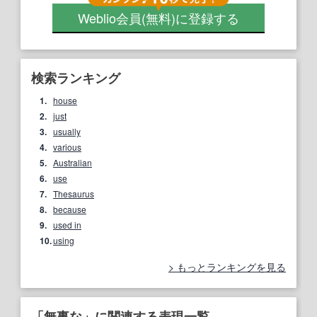
Weblio会員
(無料)
に登録する
検索ランキング
1.
house
2.
just
3.
usually
4.
various
5.
Australian
6.
use
7.
Thesaurus
8.
because
9.
used in
10.
using
もっとランキングを見る
「無事な」に関連する表現一覧