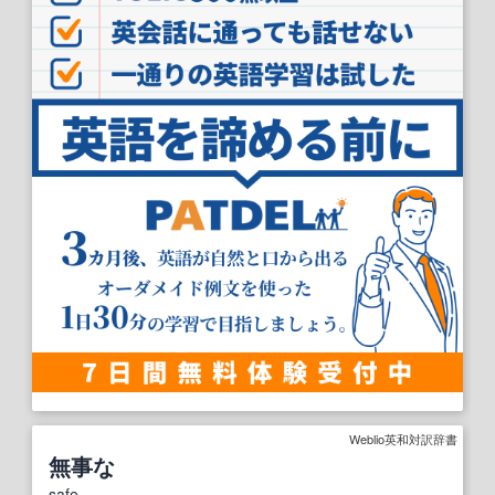
Weblio英和対訳辞書
無事な
safe