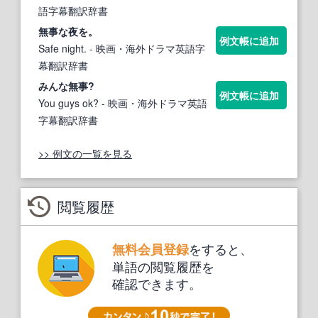
語字幕翻訳辞書
無事な
夜を。
例文帳に追加
Safe night.
- 映画・海外ドラマ英語字
幕翻訳辞書
みんな
無事
?
例文帳に追加
You guys ok?
- 映画・海外ドラマ英語
字幕翻訳辞書
>> 例文の一覧を見る
閲覧履歴
をすると、
無料会員登録
単語の閲覧履歴を
確認できます。