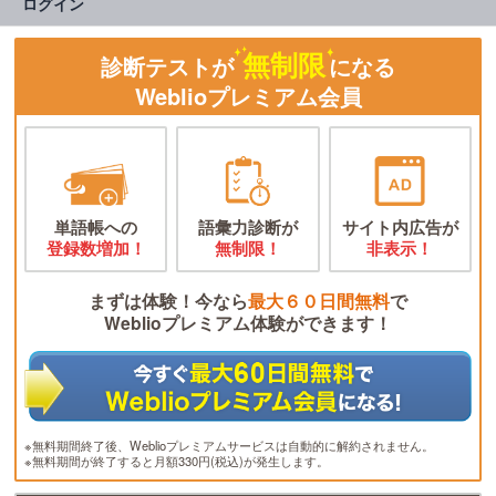
ログイン
無制限
診断テストが
になる
Weblioプレミアム会員
単語帳への
語彙力診断が
サイト内広告が
登録数増加！
無制限！
非表示！
まずは体験！今なら
最大６０日間無料
で
Weblioプレミアム体験ができます！
※無料期間終了後、Weblioプレミアムサービスは自動的に解約されません。
※無料期間が終了すると月額330円(税込)が発生します。