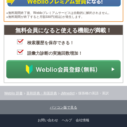
※無料期間終了後、Weblioプレミアムサービスは自動的に解約されません。
※無料期間が終了すると月額330円(税込)が発生します。
無料会員になると使える機能が満載！
検索履歴を保存できる！
語彙力診断の実施回数増加！
Weblio 辞書
>
英和辞典・和英辞典
>
JMnedict
>
煤孫橋
の英語・英訳
パソコン版で見る
お問い合わせ
ヘルプ
会社情報