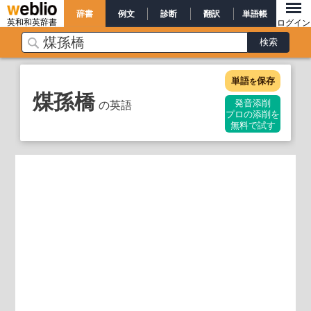
辞書
例文
診断
翻訳
単語帳
英和和英辞書
ログイン
単語
保存
を
煤孫橋
の英語
発音添削
プロの添削を
無料で試す