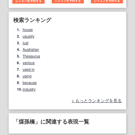
検索ランキング
1.
house
2.
usually
3.
just
4.
Australian
5.
Thesaurus
6.
various
7.
used in
8.
using
9.
because
10.
industry
もっとランキングを見る
「煤孫橋」に関連する表現一覧