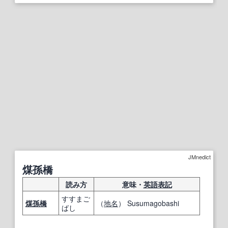
JMnedict
煤孫橋
読み方
意味・
英語表記
すすまご
煤
孫
橋
（
地名
） Susumagobashi
ばし