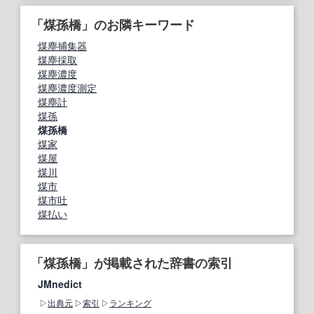
「煤孫橋」のお隣キーワード
煤塵捕集器
煤塵採取
煤塵濃度
煤塵濃度測定
煤塵計
煤孫
煤孫橋
煤家
煤屋
煤川
煤市
煤市吐
煤払い
「煤孫橋」が掲載された辞書の索引
JMnedict
出典元
索引
ランキング