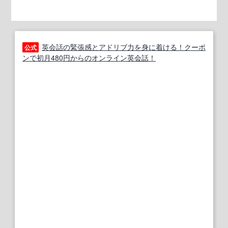
英会話の緊張感とアドリブ力を身に着ける！クーポ
公式
ンで初月480円からのオンライン英会話！