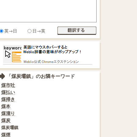
英→日
日→英
「煤炭壩鎮」のお隣キーワード
煤市吐
煤払い
煤掃き
煤本
煤溜り
煤炭
煤炭壩鎮
煤煙