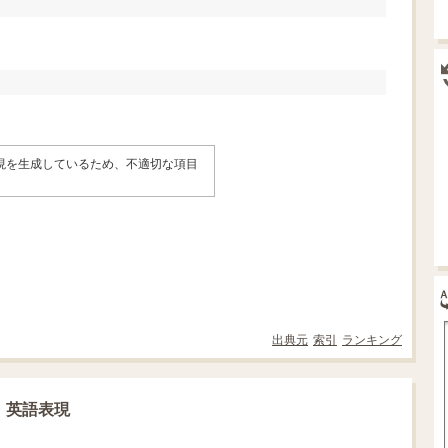
表現を生成しているため、不適切な項目
。
出典元
索引
ランキング
・英語表現