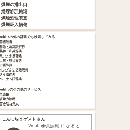
煤煙の排出口
煤煙処理施設
煤煙処理装置
煤煙吸入損傷
weblioの他の辞書でも検索してみる
国語辞書
類語・反対語辞典
英和・和英辞典
日中・中日辞典
日韓・韓日辞典
古語辞典
インドネシア語辞典
タイ語辞典
ベトナム語辞典
weblioのその他のサービス
単語帳
語彙力診断
英会話コラム
こんにちは ゲスト さん
Weblio会員
になると
(無料)