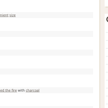
nient
size
eed the fire
with
charcoal