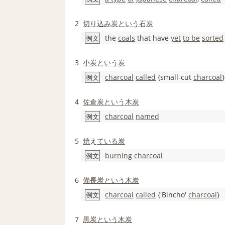
2
切り込み
炭
という
石炭
the
coals
that have
yet
to be
sorted
例文
3
小
炭
という
炭
charcoal
called
{small-cut
charcoal
}
例文
4
佐倉
炭
という
木炭
charcoal
named
例文
5
焼
え
ている
炭
burning
charcoal
例文
6
備長炭
という
木炭
charcoal
called
{'Bincho'
charcoal
}
例文
7
黒炭
という
木炭