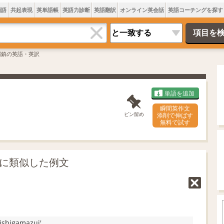
類語
共起表現
英単語帳
英語力診断
英語翻訳
オンライン英会話
英語コーチングを探す
壩鎮の英語・英訳
単語を追加
瞬間英作文
ピン留め
添削で伸ばす
無料で試す
」に類似した例文
ishigamazui'