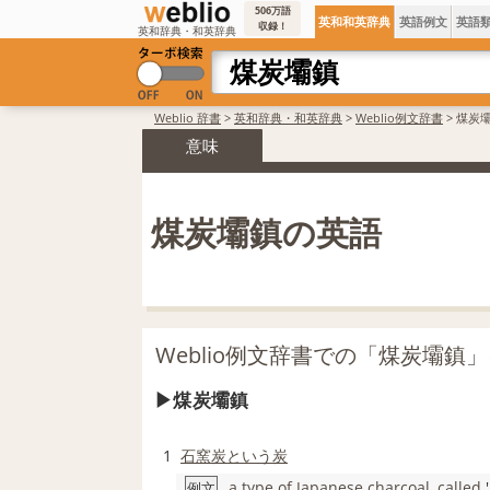
506万語
英和和英辞典
英語例文
英語
収録！
英和辞典・和英辞典
Weblio 辞書
>
英和辞典・和英辞典
>
Weblio例文辞書
>
煤炭
意味
煤炭壩鎮の英語
Weblio例文辞書での「煤炭壩鎮
煤炭壩鎮
1
石窯
炭
という
炭
a type
of
Japanese
charcoal
,
called
'
例文