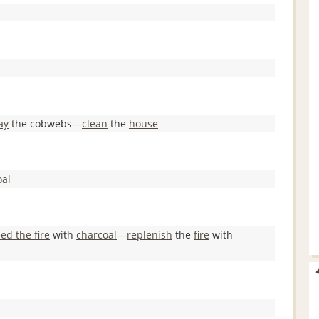
ay
the cobwebs―
clean
the
house
oal
eed the fire
with
charcoal
―
replenish
the
fire
with