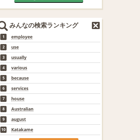
みんなの検索ランキング
employee
1
use
2
usually
3
various
4
because
5
services
6
house
7
Australian
8
august
9
Katakame
10