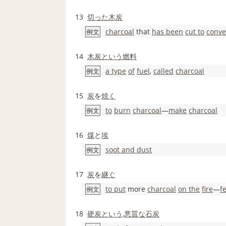
13
切った
木炭
charcoal
that
has been
cut to
conve
例文
14
木炭
という
燃料
a type
of
fuel
,
called
charcoal
例文
15
炭
を
焼く
to
burn
charcoal
―
make
charcoal
例文
16
煤
と
埃
soot and dust
例文
17
炭
を
継ぐ
to put
more
charcoal
on the
fire
―
f
例文
18
硬
炭
という
,
悪質な
石炭