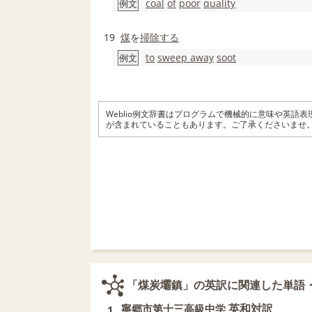
coal
of
poor
quality
例文
19
煤
を
掃除する
to
sweep away
soot
例文
Weblio例文辞書はプログラムで機械的に意味や英語
が含まれていることもあります。ご了承くださいませ
「煤炭壩鎮」の英訳に関連した単語
英和対訳
寧郷市第十三高級中学
1