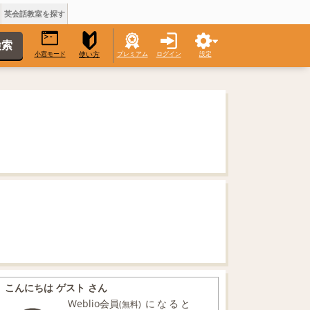
英会話教室を探す
小窓モード
プレミアム
ログイン
設定
使い方
こんにちは ゲスト さん
Weblio会員
になると
(無料)