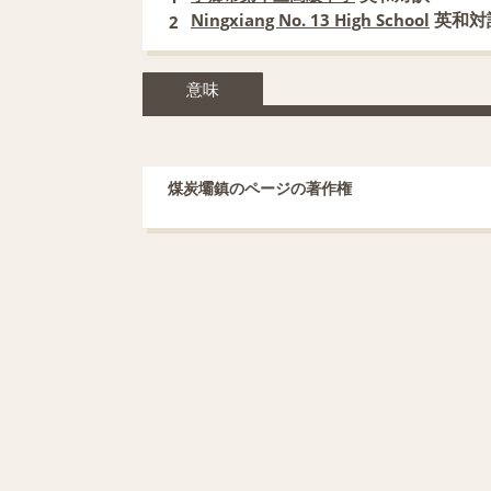
英和対
Ningxiang No. 13 High School
2
意味
煤炭壩鎮のページの著作権