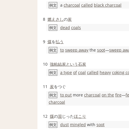
a
charcoal
called
black charcoal
例文
8
燃えさし
の
炭
dead
coals
例文
9
煤
を
払う
to
sweep away
the
soot
―
sweep aw
例文
10
強粘結炭
という
石炭
a type
of
coal
called
heavy
coking c
例文
11
炭
をつぐ
to put
more
charcoal
on the
fire
―
f
例文
charcoal
12
煤
の
混
じった
ほこり
dust
mingled
with
soot
例文