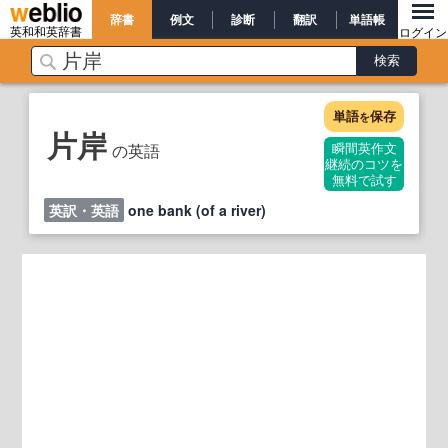
辞書
例文
診断
翻訳
単語帳
英和和英辞書
ログイン
単語
保存
を
片岸
の英語
瞬間英作文
継続のコツを
無料で試す
英訳・英語
one bank (of a river)