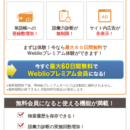
単語帳への
語彙力診断が
サイト内広告が
登録数増加！
無制限！
非表示！
まずは体験！今なら
最大６０日間無料
で
Weblioプレミアム体験ができます！
※無料期間終了後、Weblioプレミアムサービスは自動的に解約されません。
※無料期間が終了すると月額330円(税込)が発生します。
無料会員になると使える機能が満載！
検索履歴を保存できる！
語彙力診断の実施回数増加！