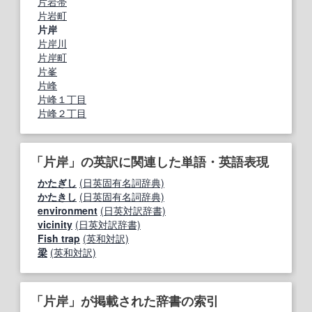
片岩帯
片岩町
片岸
片岸川
片岸町
片峯
片峰
片峰１丁目
片峰２丁目
「片岸」の英訳に関連した単語・英語表現
かたぎし
(日英固有名詞辞典)
かたきし
(日英固有名詞辞典)
environment
(日英対訳辞書)
vicinity
(日英対訳辞書)
Fish trap
(英和対訳)
梁
(英和対訳)
「片岸」が掲載された辞書の索引