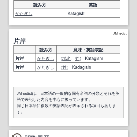
読み方
英語
かたぎし
Katagishi
JMnedict
片岸
読み方
意味・
英語表記
片岸
かたぎし
（
地名
、
姓
） Katagishi
片岸
かだぎし
（
姓
） Kadagishi
JMnedictは、日本語の一般的な固有名詞の分類とそれを英
語で表記した内容を中心に扱っています。
同じ日本語に複数の英語表記が表示される項目もありま
す。