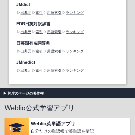
JMdict
出典元
索引
用語索引
ランキング
EDR日英対訳辞書
出典元
索引
用語索引
ランキング
日英固有名詞辞典
出典元
索引
用語索引
ランキング
JMnedict
出典元
索引
用語索引
ランキング
片岸のページの著作権
Weblio公式学習アプリ
Weblio英単語アプリ
自分だけの単語帳で英単語を暗記