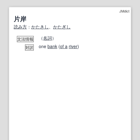
JMdict
片岸
読み方
：
かたきし
、
かたぎし
（
名詞
）
文法情報
one
bank
(
of a
river
)
対訳