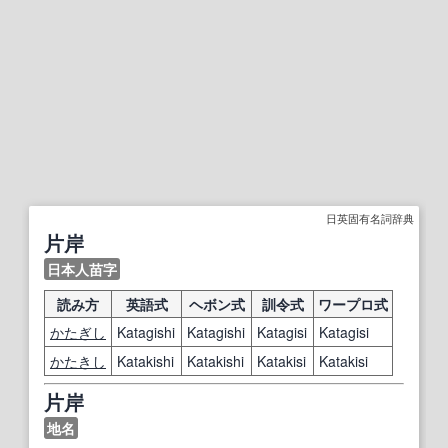
日英固有名詞辞典
片岸
日本人苗字
読み方
英語式
ヘボン式
訓令式
ワープロ式
かたぎし
Katagishi
Katagishi
Katagisi
Katagisi
かたきし
Katakishi
Katakishi
Katakisi
Katakisi
片岸
地名