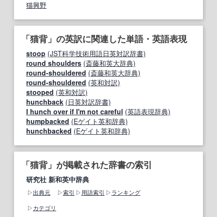
猫興野
「猫背」の英訳に関連した単語・英語表現
stoop
(JST科学技術用語日英対訳辞書)
round shoulders
(斎藤和英大辞典)
round-shouldered
(斎藤和英大辞典)
round‐shouldered
(英和対訳)
stooped
(英和対訳)
hunchback
(日英対訳辞書)
I hunch over if I'm not careful
(英語表現辞典)
humpbacked
(Eゲイト英和辞典)
hunchbacked
(Eゲイト英和辞典)
「猫背」が掲載された辞書の索引
研究社 新和英中辞典
出典元
索引
用語索引
ランキング
カテゴリ