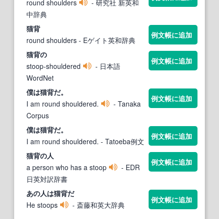
round shoulders
- 研究社 新英和
中辞典
猫背
例文帳に追加
round shoulders
- Eゲイト英和辞典
猫背
の
例文帳に追加
stoop-shouldered
- 日本語
WordNet
僕は
猫背
だ。
例文帳に追加
I am round shouldered.
- Tanaka
Corpus
僕は
猫背
だ。
例文帳に追加
I am round shouldered.
- Tatoeba例文
猫背
の人
例文帳に追加
a person who has a stoop
- EDR
日英対訳辞書
あの人は
猫背
だ
例文帳に追加
He stoops
- 斎藤和英大辞典