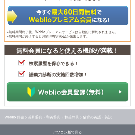
※無料期間終了後、Weblioプレミアムサービスは自動的に解約されません。
※無料期間が終了すると月額330円(税込)が発生します。
無料会員になると使える機能が満載！
検索履歴を保存できる！
語彙力診断の実施回数増加！
Weblio 辞書
>
英和辞典・和英辞典
>
和英辞典
>
猫背
の英語・英訳
パソコン版で見る