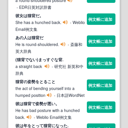
a round-shouldered posture
- EDR日英対訳辞書
彼女は
猫背
だ。
例文帳に追加
She has a hunched back.
- Weblio
Email例文集
あの人は
猫背
だ
例文帳に追加
He is round-shouldered.
- 斎藤和
英大辞典
(
猫背
でない)まっすぐな背.
例文帳に追加
a straight back
- 研究社 新英和中
辞典
猫背
の姿勢をとること
例文帳に追加
the act of bending yourself into a
humped position
- 日本語WordNet
彼は
猫背
で姿勢が悪い。
例文帳に追加
He has bad posture with a hunched
back.
- Weblio Email例文集
彼は年をとって
猫背
になった.