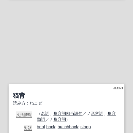
JMdict
猫背
読み方
：
ねこぜ
（
名詞
、
形容詞相当語句
／ノ
形容詞
、
形容
文法情報
動詞
／ナ
形容詞
）
bent
back
;
hunchback
;
stoop
対訳