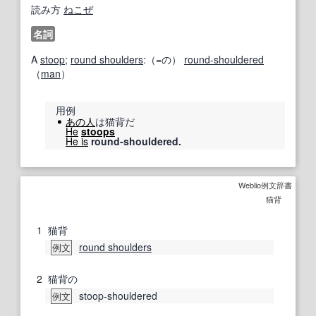
読み方
ねこぜ
名詞
A
stoop
;
round shoulders
:（=の）
round-shouldered
（
man
）
用例
あの人
は猫背だ
He
stoops
He is
round-shouldered.
Weblio例文辞書
猫背
1
猫背
round shoulders
例文
2
猫背の
stoop-shouldered
例文