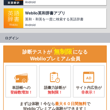
Android
Weblio英和辞書アプリ
英和・和英を一度に検索する英語辞書
Android
ログイン
無制限
診断テストが
になる
Weblioプレミアム会員
単語帳への
語彙力診断が
サイト内広告が
登録数増加！
無制限！
非表示！
まずは体験！今なら
最大６０日間無料
で
Weblioプレミアム体験ができます！