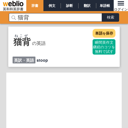
辞書
例文
診断
翻訳
単語帳
英和和英辞書
ログイン
単語
保存
を
ねこぜ
猫背
の英語
瞬間英作文
継続のコツを
無料で試す
英訳・英語
stoop