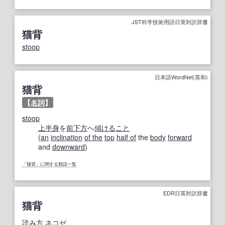
JST科学技術用語日英対訳辞書
猫背
stoop
日本語WordNet(英和)
猫背
【
名詞
】
stoop
上半身
を
前下
方
へ
傾けること
(
an
inclination
of the
top
half of
the
body
forward
and
downward
)
「猫背」に関する類語一覧
EDR日英対訳辞書
猫背
読み方
ネコゼ