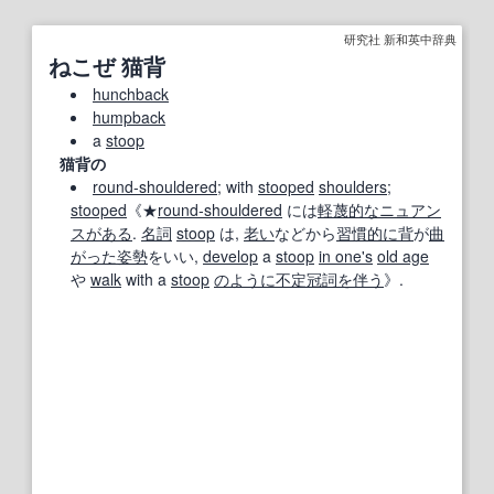
研究社 新和英中辞典
ねこぜ 猫背
hunchback
humpback
a
stoop
猫背の
round‐shouldered
; with
stooped
shoulders
;
stooped
《★
round‐shouldered
には
軽蔑的な
ニュアン
ス
がある
.
名詞
stoop
は,
老い
などから
習慣的に
背
が
曲
がった
姿勢
をいい,
develop
a
stoop
in one
's
old age
や
walk
with a
stoop
のように
不定冠詞
を伴う
》.