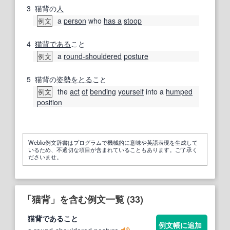
3
猫背の
人
a
person
who
has a
stoop
例文
4
猫背である
こと
a
round-shouldered
posture
例文
5
猫背の
姿勢をとる
こと
the
act
of
bending
yourself
into a
humped
例文
position
Weblio例文辞書はプログラムで機械的に意味や英語表現を生成して
いるため、不適切な項目が含まれていることもあります。ご了承く
ださいませ。
「猫背」を含む例文一覧 (33)
猫背
であること
例文帳に追加