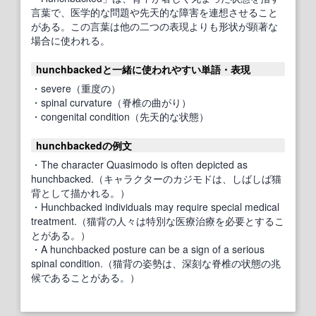
言葉で、医学的な問題や先天的な障害を連想させること
がある。この言葉は他の二つの表現よりも形状が顕著な
場合に使われる。
hunchbackedと一緒に使われやすい単語・表現
・severe（重度の）
・spinal curvature（脊椎の曲がり）
・congenital condition（先天的な状態）
hunchbackedの例文
・The character Quasimodo is often depicted as
hunchbacked.（キャラクターのカジモドは、しばしば猫
背として描かれる。）
・Hunchbacked individuals may require special medical
treatment.（猫背の人々は特別な医療治療を必要とするこ
とがある。）
・A hunchbacked posture can be a sign of a serious
spinal condition.（猫背の姿勢は、深刻な脊椎の状態の兆
候であることがある。）