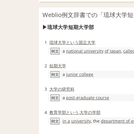
Weblio例文辞書での「琉球大
琉球大学短期大学部
1
琉球大学
という
国立大学
a
national university
of
Japan
,
calle
例文
2
短期大学
a
junior college
例文
3
大学の
研究科
a
post-graduate course
例文
4
教育学部
という
,
大学の
学部
in a
university
, the
department of e
例文