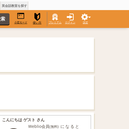
英会話教室を探す
小窓モード
プレミアム
ログイン
設定
使い方
こんにちは ゲスト さん
Weblio会員
になると
(無料)