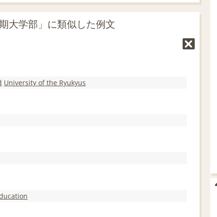
学短期大学部」に類似した例文
d
University of the Ryukyus
ducation