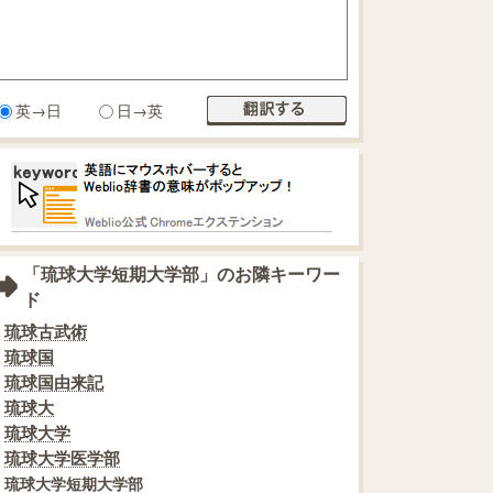
英→日
日→英
「琉球大学短期大学部」のお隣キーワー
ド
琉球古武術
琉球国
琉球国由来記
琉球大
琉球大学
琉球大学医学部
琉球大学短期大学部