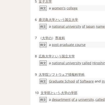
5
女子大学
a
women's
college
例文
6
鹿児島大学
という
国立大学
a
national university
of
Japan
name
例文
7
（
大学の
）
専攻科
a
post-graduate course
例文
8
広島大学
という
国立大学
a
national university
called
Hiroshi
例文
9
大学院
ソフトウェア
情報科学
科
Graduate School
of
Software
and
I
例文
10
文学部
という
,
大学の
学部
a
department
of a
university
,
called
例文