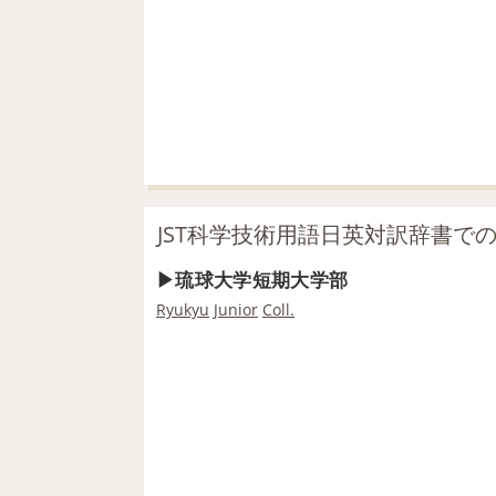
JST科学技術用語日英対訳辞書で
琉球大学短期大学部
Ryukyu
Junior
Coll.