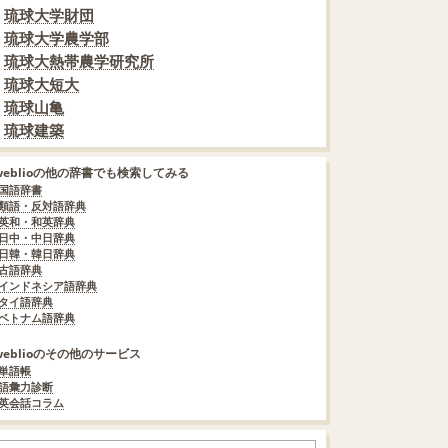
琉球大学財団
琉球大学農学部
琉球大熱帯農学研究所
琉球大短大
琉球山亀
琉球建築
weblioの他の辞書でも検索してみる
国語辞書
類語・反対語辞典
英和・和英辞典
日中・中日辞典
日韓・韓日辞典
古語辞典
インドネシア語辞典
タイ語辞典
ベトナム語辞典
weblioのその他のサービス
単語帳
語彙力診断
英会話コラム