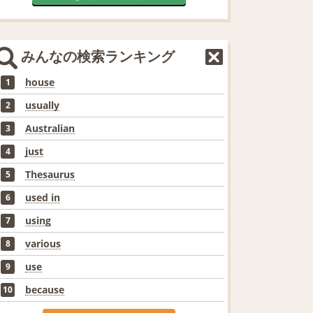
みんなの検索ランキング
house
1
usually
2
Australian
3
just
4
Thesaurus
5
used in
6
using
7
various
8
use
9
because
10