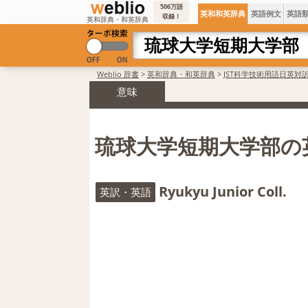
506万語
英和和英辞典
英語例文
英語
収録！
英和辞典・和英辞典
Weblio 辞書
>
英和辞典・和英辞典
>
JST科学技術用語日英対
意味
琉球大学短期大学部の
Ryukyu Junior Coll.
英訳・英語