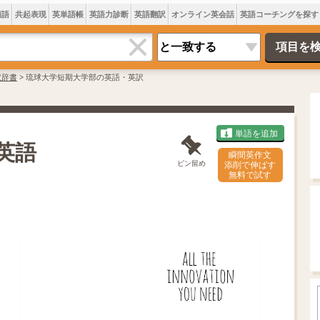
類語
共起表現
英単語帳
英語力診断
英語翻訳
オンライン英会話
英語コーチングを探す
訳辞書
>
琉球大学短期大学部の英語・英訳
単語を追加
英語
瞬間英作文
ピン留め
添削で伸ばす
無料で試す