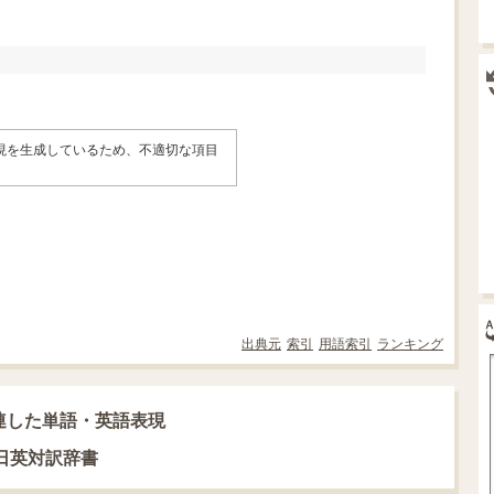
表現を生成しているため、不適切な項目
。
出典元
索引
用語索引
ランキング
連した単語・英語表現
語日英対訳辞書