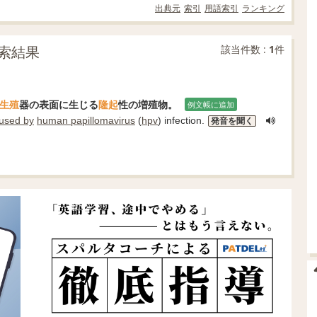
出典元
索引
用語索引
ランキング
索結果
該当件数 :
1
件
生殖
器の表面に生じる
隆起
性の増殖物。
例文帳に追加
used by
human papillomavirus
(
hpv
) infection.
発音を聞く