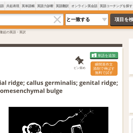
類語
共起表現
英単語帳
英語力診断
英語翻訳
オンライン英会話
英語コーチングを探す
隆起の英語・英訳
単語を追加
瞬間英作文
ピン留め
添削で伸ばす
無料で試す
al ridge; callus germinalis; genital ridge;
nitomesenchymal bulge