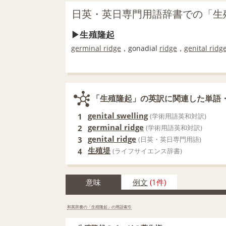
日英・英日専門用語辞書での「生
生殖隆起
germinal ridge
，gonadial
ridge
，
genital ridg
「生殖隆起」の英訳に関連した単語
genital swelling
1
(学術用語英和対訳)
germinal ridge
2
(学術用語英和対訳)
genital ridge
3
(日英・英日専門用語)
生殖堤
4
(ライフサイエンス辞書)
意味
例文
(1件)
和英辞書の「生殖隆起」の用語索引