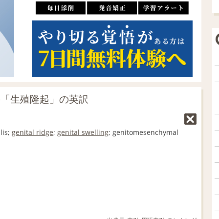
の「生殖隆起」の英訳
lis;
genital ridge
;
genital swelling
; genitomesenchymal