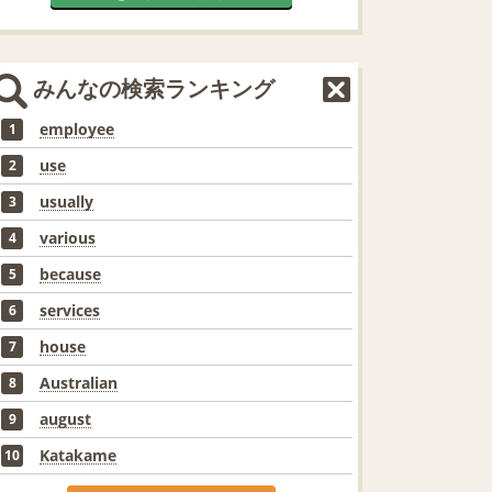
みんなの検索ランキング
employee
1
use
2
usually
3
various
4
because
5
services
6
house
7
Australian
8
august
9
Katakame
10