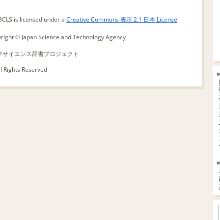
LS is licensed under a
Creative Commons 表示 2.1 日本 License
.
pyright © Japan Science and Technology Agency
26 ライフサイエンス辞書プロジェクト
ll Rights Reserved