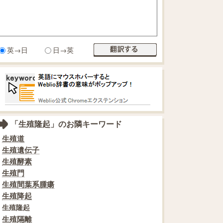
英→日
日→英
「生殖隆起」のお隣キーワード
生殖道
生殖遺伝子
生殖酵素
生殖門
生殖間葉系腫瘍
生殖降起
生殖隆起
生殖隔離