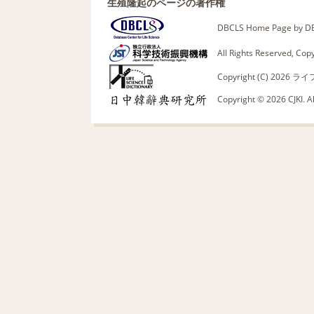
生殖隆起のページの著作権
DBCLS Home Page by DBC
All Rights Reserved, Co
Copyright (C) 20
Copyright © 2026 CJKI. A