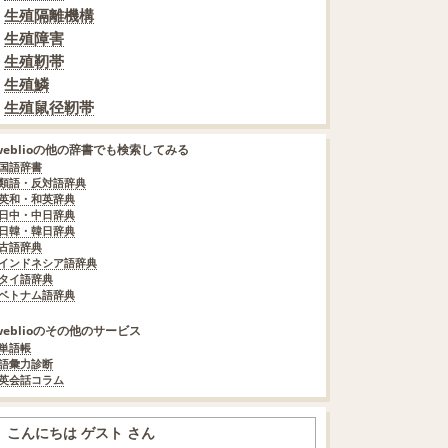
生殖隔離機構
生殖障害
生殖靭帯
生殖鱗
生殖鼠径靭帯
weblioの他の辞書でも検索してみる
国語辞書
類語・反対語辞典
英和・和英辞典
日中・中日辞典
日韓・韓日辞典
古語辞典
インドネシア語辞典
タイ語辞典
ベトナム語辞典
weblioのその他のサービス
単語帳
語彙力診断
英会話コラム
こんにちは ゲスト さん