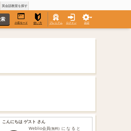
英会話教室を探す
小窓モード
プレミアム
ログイン
設定
使い方
こんにちは ゲスト さん
Weblio会員
になると
(無料)