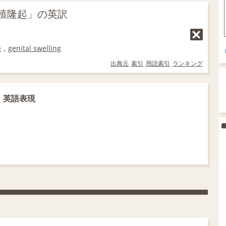
殖隆起」の英訳
e
，
genital swelling
出典元
索引
用語索引
ランキング
・英語表現