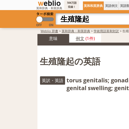
506万語
英和和英辞典
英語例文
英語
収録！
英和辞典・和英辞典
Weblio 辞書
>
英和辞典・和英辞典
>
学術用語英和対訳
>
生殖
意味
例文
(1件)
生殖隆起の英語
torus genitalis; gonadi
英訳・英語
genital swelling; ge