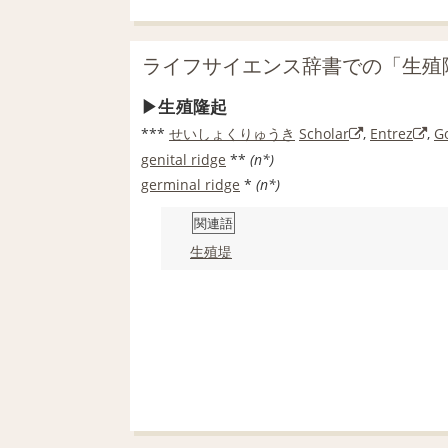
ライフサイエンス辞書での「生殖
生殖隆起
***
せいしょく
りゅうき
Scholar
,
Entrez
,
G
genital ridge
**
(n*)
germinal ridge
*
(n*)
関連語
生殖堤