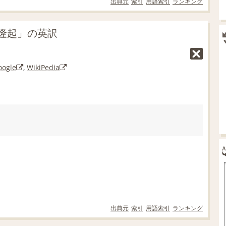
出典元
索引
用語索引
ランキング
隆起」の英訳
oogle
,
WikiPedia
出典元
索引
用語索引
ランキング